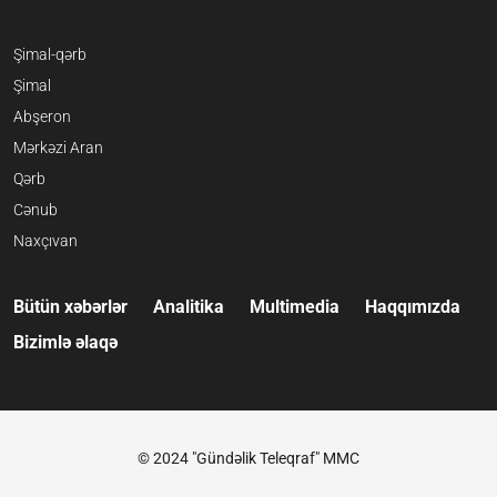
Şimal-qərb
Şimal
Abşeron
Mərkəzi Aran
Qərb
Cənub
Naxçıvan
Bütün xəbərlər
Analitika
Multimedia
Haqqımızda
Bizimlə əlaqə
© 2024 "Gündəlik Teleqraf" MMC