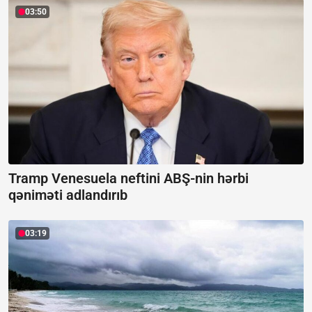
03:50
Tramp Venesuela neftini ABŞ-nin hərbi
qəniməti adlandırıb
03:19