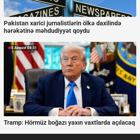
Pakistan xarici jurnalistlərin ölkə daxilində
hərəkətinə məhdudiyyət qoydu
5 Avqust 08:31
Tramp: Hörmüz boğazı yaxın vaxtlarda açılacaq