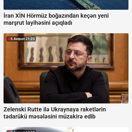
İran XİN Hörmüz boğazından keçən yeni
marşrut layihəsini açıqladı
5 Avqust 21:23
Zelenski Rutte ilə Ukraynaya raketlərin
tədarükü məsələsini müzakirə edib