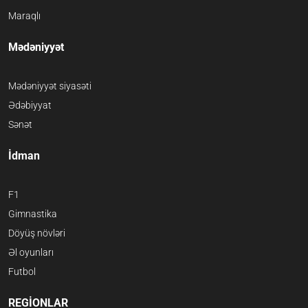
Maraqlı
Mədəniyyət
Mədəniyyət siyasəti
Ədəbiyyat
Sənət
İdman
F1
Gimnastika
Döyüş növləri
Əl oyunları
Futbol
REGİONLAR