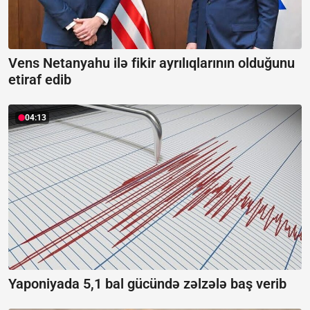
Vens Netanyahu ilə fikir ayrılıqlarının olduğunu
etiraf edib
04:13
Yaponiyada 5,1 bal gücündə zəlzələ baş verib