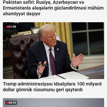
Pakistan səfiri: Rusiya, Azərbaycan və
Ermənistanla əlaqələrin gücləndirilməsi mühüm
əhəmiyyət daşıyır
01:08
Tramp administrasiyası idxalçılara 100 milyard
dollar gömrük rüsumunu geri qaytarıb
00:39