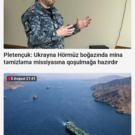
Pletençuk: Ukrayna Hörmüz boğazında mina
təmizləmə missiyasına qoşulmağa hazırdır
5 Avqust 21:41