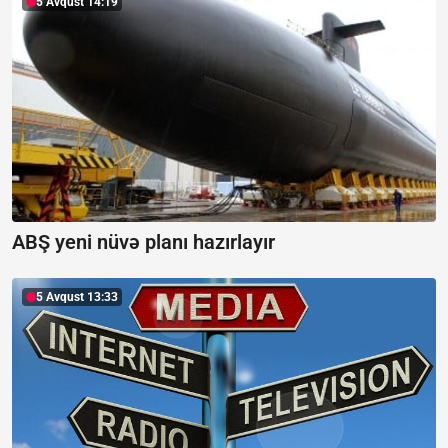
5 Avqust 14:19
ABŞ yeni nüvə planı hazırlayır
5 Avqust 13:33