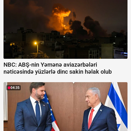
NBC: ABŞ-nin Yəmənə aviazərbələri
nəticəsində yüzlərlə dinc sakin həlak olub
04:35