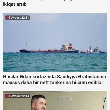
ikiqat artıb
5 Avqust 22:31
Husilər Ədən körfəzində Səudiyyə Ərəbistanına
məxsus daha bir neft tankerinə hücum ediblər
5 Avqust 22:14