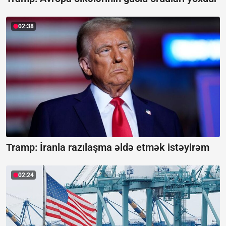
02:38
Tramp: İranla razılaşma əldə etmək istəyirəm
02:24