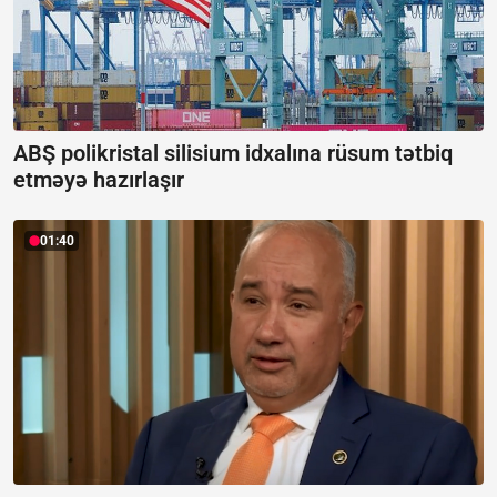
ABŞ polikristal silisium idxalına rüsum tətbiq
etməyə hazırlaşır
01:40