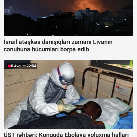
İsrail atəşkəs danışıqları zamanı Livanın
cənubuna hücumları bərpa edib
5 Avqust 22:54
ÜST rəhbəri: Konqoda Ebolaya yoluxma halları