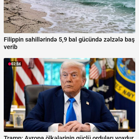
Filippin sahillərində 5,9 bal gücündə zəlzələ baş
verib
02:54
Tramp: Avropa ölkələrinin güclü orduları yoxdur