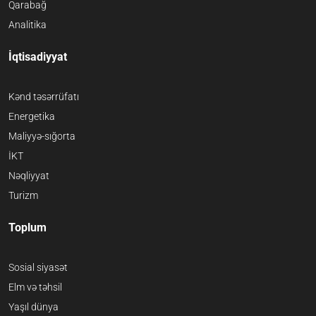
Qarabağ
Analitika
İqtisadiyyat
Kənd təsərrüfatı
Energetika
Maliyyə-sığorta
İKT
Nəqliyyat
Turizm
Toplum
Sosial siyasət
Elm və təhsil
Yaşıl dünya