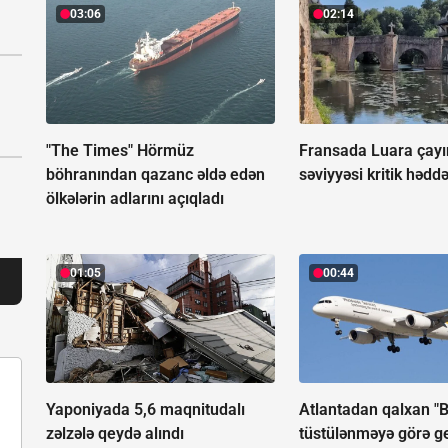
03:06
02:14
"The Times" Hörmüz
Fransada Luara çay
böhranından qazanc əldə edən
səviyyəsi kritik hədd
ölkələrin adlarını açıqladı
01:05
00:44
Yaponiyada 5,6 maqnitudalı
Atlantadan qalxan "
zəlzələ qeydə alındı
tüstülənməyə görə ge