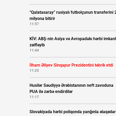
“Qalatasaray” rusiyalı futbolçunun transferini 
milyona bitirir
11:57
KİV: ABŞ-nin Asiya və Avropadakı hərbi imkanl
zəifləyib
11:44
İlham Əliyev Sinqapur Prezidentini təbrik etdi
11:25
Husilər Səudiyyə Ərəbistanının neft zavoduna
PUA ilə zərbə endirdilər
11:17
Slovakiyada hərbi poliqonda yanğınla əlaqədar