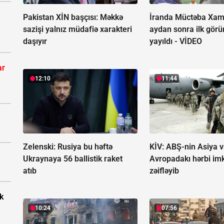
Pakistan XİN başçısı: Məkkə
İranda Müctəba Xam
sazişi yalnız müdafiə xarakteri
aydan sonra ilk görün
daşıyır
yayıldı -
VİDEO
ar
12:10
11:44
Zelenski: Rusiya bu həftə
KİV: ABŞ-nin Asiya v
Ukraynaya 56 ballistik raket
Avropadakı hərbi imk
atıb
zəifləyib
k
10:24
07:56