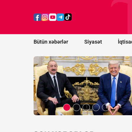
prosesi
artıq
praktiki
nəticələr
mərhələsinə
keçib -
RƏY
Bütün xəbərlər
Siyasət
İqtisa