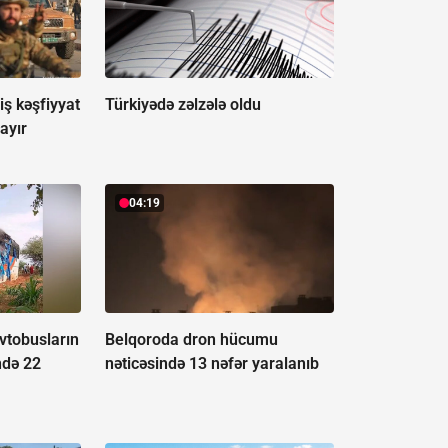
ş kəşfiyyat
Türkiyədə zəlzələ oldu
ayır
04:19
vtobusların
Belqoroda dron hücumu
ndə 22
nəticəsində 13 nəfər yaralanıb