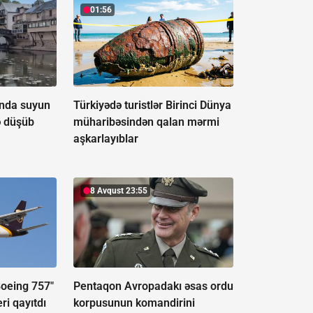
01:56
ında suyun
Türkiyədə turistlər Birinci Dünya
ə düşüb
müharibəsindən qalan mərmi
aşkarlayıblar
8 Avqust 23:55
Boeing 757"
Pentaqon Avropadakı əsas ordu
ri qayıtdı
korpusunun komandirini