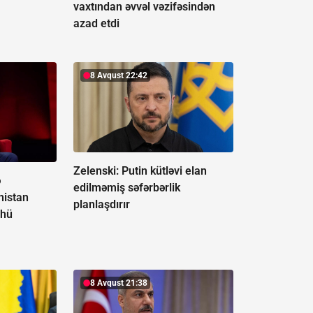
vaxtından əvvəl vəzifəsindən
azad etdi
8 Avqust 22:42
Zelenski: Putin kütləvi elan
ə
edilməmiş səfərbərlik
nistan
planlaşdırır
lhü
8 Avqust 21:38