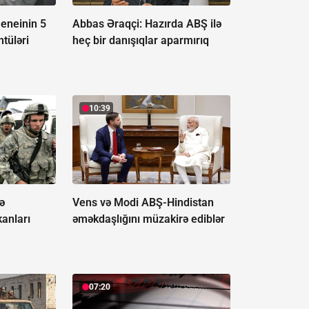
eneinin 5
Abbas Əraqçi: Hazırda ABŞ ilə
tüləri
heç bir danışıqlar aparmırıq
10:39
ə
Vens və Modi ABŞ-Hindistan
anları
əməkdaşlığını müzakirə ediblər
07:20