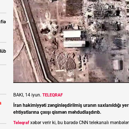
fiə
ölüb
BAKI, 14 iyun.
TELEQRAF
a
İran hakimiyyəti zənginləşdirilmiş uranın saxlanıldığı yer
ehtiyatlarına çıxışı qismən məhdudlaşdırıb.
xəbər verir ki, bu barədə CNN telekanalı mənbələ
Teleqraf