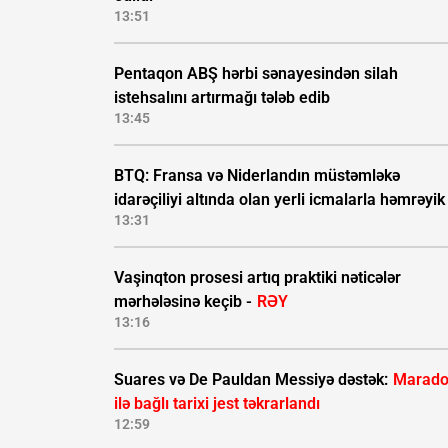
13:51
Pentaqon ABŞ hərbi sənayesindən silah
istehsalını artırmağı tələb edib
13:45
BTQ: Fransa və Niderlandın müstəmləkə
idarəçiliyi altında olan yerli icmalarla həmrəyik
13:31
Vaşinqton prosesi artıq praktiki nəticələr
mərhələsinə keçib -
RƏY
13:16
Suares və De Pauldan Messiyə dəstək:
Marad
ilə bağlı tarixi jest təkrarlandı
12:59