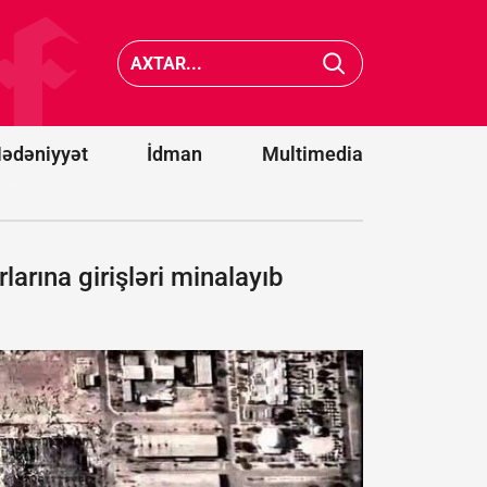
cənubunda
Belqoro
avtobusların
dron
toqquşması
hücumu
nəticəsində
nəticəsi
22 nəfər
13 nəfər
ölüb
yaralanı
ədəniyyət
İdman
Multimedia
larına girişləri minalayıb