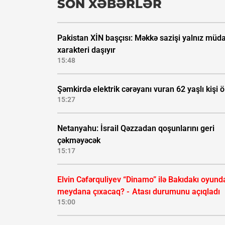
SON XƏBƏRLƏR
Pakistan XİN başçısı: Məkkə sazişi yalnız müda
xarakteri daşıyır
15:48
Şəmkirdə elektrik cərəyanı vuran 62 yaşlı kişi 
15:27
Netanyahu: İsrail Qəzzadan qoşunlarını geri
çəkməyəcək
15:17
Elvin Cəfərquliyev “Dinamo” ilə Bakıdakı oyund
meydana çıxacaq? -
Atası durumunu açıqladı
15:00