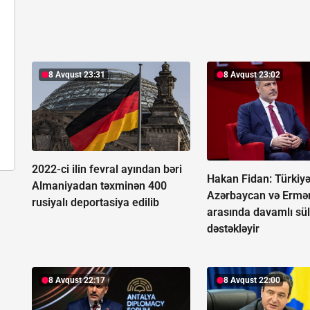
8 Avqust 23:31
8 Avqust 23:02
2022-ci ilin fevral ayından bəri
Hakan Fidan: Türkiy
Almaniyadan təxminən 400
Azərbaycan və Ermə
rusiyalı deportasiya edilib
arasında davamlı sü
dəstəkləyir
8 Avqust 22:17
8 Avqust 22:00