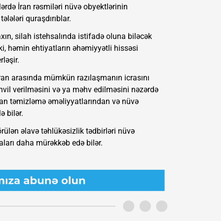
ərdə İran rəsmiləri nüvə obyektlərinin
ələləri quraşdırıblar.
ın, silah istehsalında istifadə oluna biləcək
i, həmin ehtiyatların əhəmiyyətli hissəsi
ləşir.
 İran arasında mümkün razılaşmanın icrasını
təhvil verilməsini və ya məhv edilməsini nəzərdə
rdan təmizləmə əməliyyatlarından və nüvə
ə bilər.
rülən əlavə təhlükəsizlik tədbirləri nüvə
ları daha mürəkkəb edə bilər.