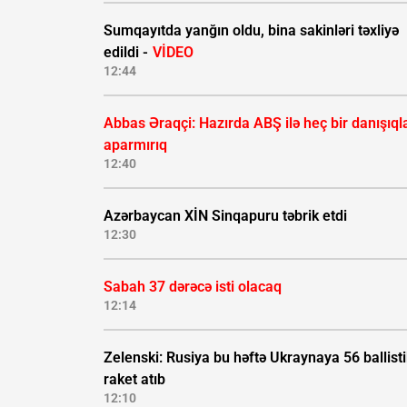
Sumqayıtda yanğın oldu, bina sakinləri təxliyə
edildi -
VİDEO
12:44
Abbas Əraqçi: Hazırda ABŞ ilə heç bir danışıql
aparmırıq
12:40
Azərbaycan XİN Sinqapuru təbrik etdi
12:30
Sabah 37 dərəcə isti olacaq
12:14
Zelenski: Rusiya bu həftə Ukraynaya 56 ballisti
raket atıb
12:10