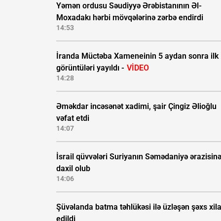
Yəmən ordusu Səudiyyə Ərəbistanının Əl-
Moxadakı hərbi mövqələrinə zərbə endirdi
14:53
İranda Müctəba Xameneinin 5 aydan sonra ilk
görüntüləri yayıldı -
VİDEO
14:28
Əməkdar incəsənət xadimi, şair Çingiz Əlioğlu
vəfat etdi
14:07
İsrail qüvvələri Suriyanın Səmədaniyə ərazisin
daxil olub
14:06
Şüvəlanda batma təhlükəsi ilə üzləşən şəxs xil
edildi