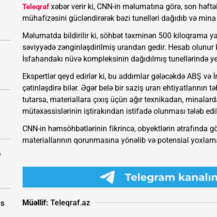
xəbər verir ki, CNN-in məlumatına görə, son həftəl
Teleqraf
mühafizəsini gücləndirərək bəzi tunelləri dağıdıb və mina t
Məlumatda bildirilir ki, söhbət təxminən 500 kiloqrama yax
səviyyədə zənginləşdirilmiş urandan gedir. Hesab olunur k
İsfahandakı nüvə kompleksinin dağıdılmış tunellərində yer
Ekspertlər qeyd edirlər ki, bu addımlar gələcəkdə ABŞ və
çətinləşdirə bilər. Əgər belə bir saziş uran ehtiyatlarının 
tutarsa, materiallara çıxış üçün ağır texnikadan, minala
mütəxəssislərinin iştirakından istifadə olunması tələb edil
CNN-in həmsöhbətlərinin fikrincə, obyektlərin ətrafında gö
materiallarının qorunmasına yönəlib və potensial yoxlama
ə
Müəllif:
Teleqraf.az
as