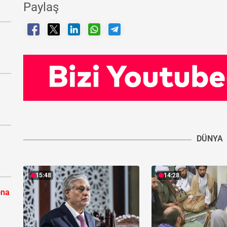
Paylaş
DÜNYA
15:48
14:28
ona