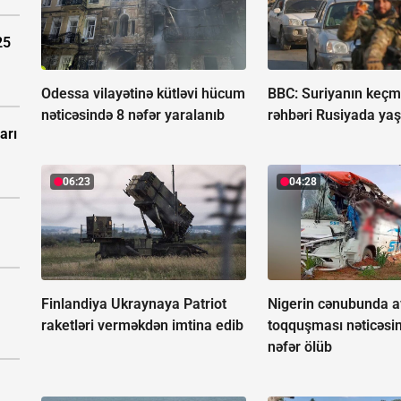
25
Odessa vilayətinə kütləvi hücum
BBC: Suriyanın keçmi
nəticəsində 8 nəfər yaralanıb
rəhbəri Rusiyada yaş
arı
06:23
04:28
Finlandiya Ukraynaya Patriot
Nigerin cənubunda a
raketləri verməkdən imtina edib
toqquşması nəticəsi
nəfər ölüb