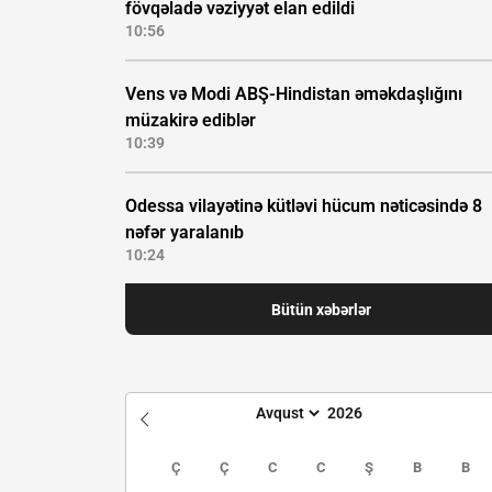
fövqəladə vəziyyət elan edildi
10:56
Vens və Modi ABŞ-Hindistan əməkdaşlığını
müzakirə ediblər
10:39
Odessa vilayətinə kütləvi hücum nəticəsində 8
nəfər yaralanıb
10:24
Bütün xəbərlər
Ç
Ç
C
C
Ş
B
B