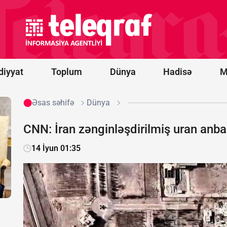
Vens və Modi
ABŞ-
Hindistan
əməkdaşlığını
müzakirə
ediblər
diyyat
Toplum
Dünya
Hadisə
M
Əsas səhifə
Dünya
CNN: İran zənginləşdirilmiş uran anbar
14 İyun 01:35