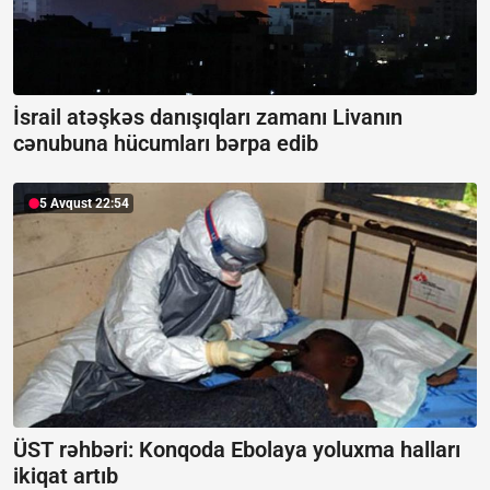
İsrail atəşkəs danışıqları zamanı Livanın
cənubuna hücumları bərpa edib
5 Avqust 22:54
ÜST rəhbəri: Konqoda Ebolaya yoluxma halları
ikiqat artıb