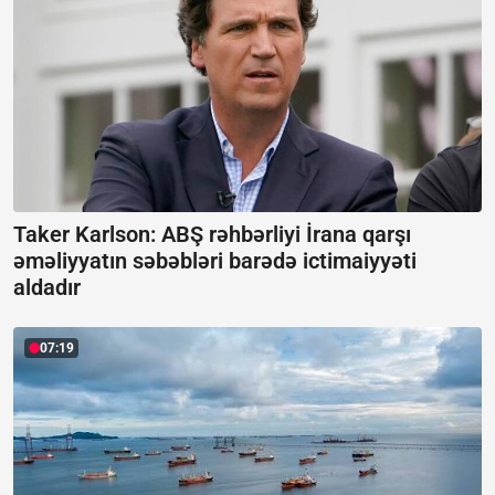
Taker Karlson: ABŞ rəhbərliyi İrana qarşı
əməliyyatın səbəbləri barədə ictimaiyyəti
aldadır
07:19