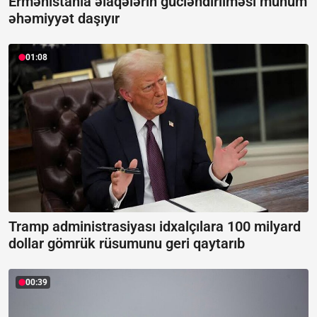
Ermənistanla əlaqələrin gücləndirilməsi mühüm
əhəmiyyət daşıyır
01:08
Tramp administrasiyası idxalçılara 100 milyard
dollar gömrük rüsumunu geri qaytarıb
00:39