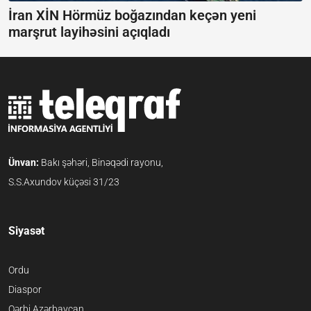
İran XİN Hörmüz boğazından keçən yeni
marşrut layihəsini açıqladı
Ünvan:
Bakı şəhəri, Binəqədi rayonu,
S.S.Axundov küçəsi 31/23
Siyasət
Ordu
Diaspor
Qərbi Azərbaycan