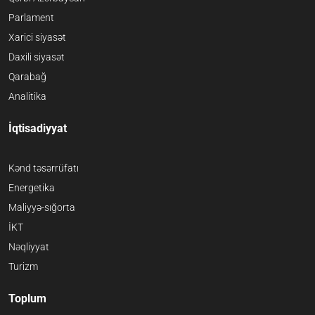
Parlament
Xarici siyasət
Daxili siyasət
Qarabağ
Analitika
İqtisadiyyat
Kənd təsərrüfatı
Energetika
Maliyyə-sığorta
İKT
Nəqliyyat
Turizm
Toplum