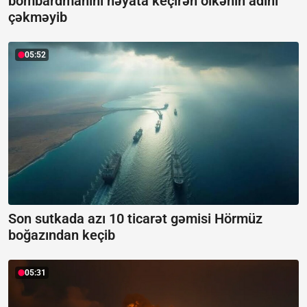
bombardmanını həyata keçirən ölkənin adını
çəkməyib
05:52
Son sutkada azı 10 ticarət gəmisi Hörmüz
boğazından keçib
05:31