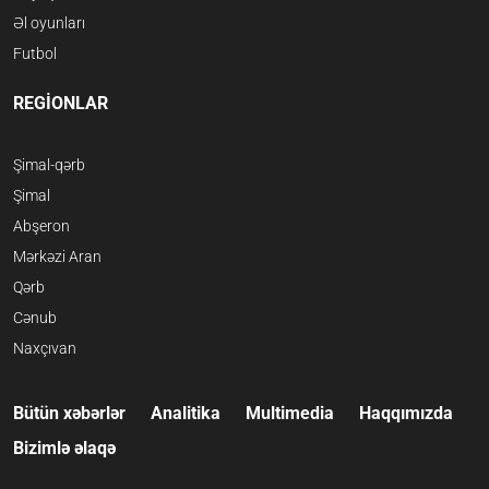
Əl oyunları
Futbol
REGİONLAR
Şimal-qərb
Şimal
Abşeron
Mərkəzi Aran
Qərb
Cənub
Naxçıvan
Bütün xəbərlər
Analitika
Multimedia
Haqqımızda
Bizimlə əlaqə