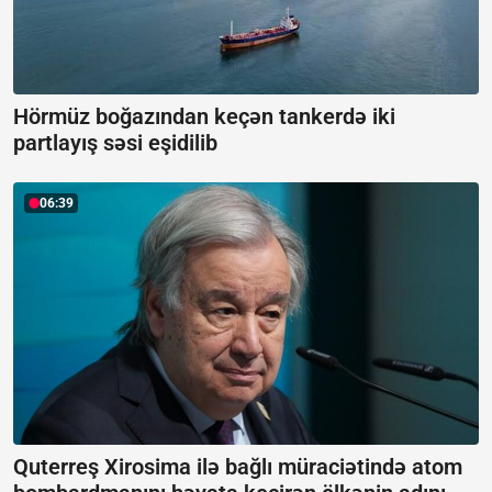
Hörmüz boğazından keçən tankerdə iki
partlayış səsi eşidilib
06:39
Quterreş Xirosima ilə bağlı müraciətində atom