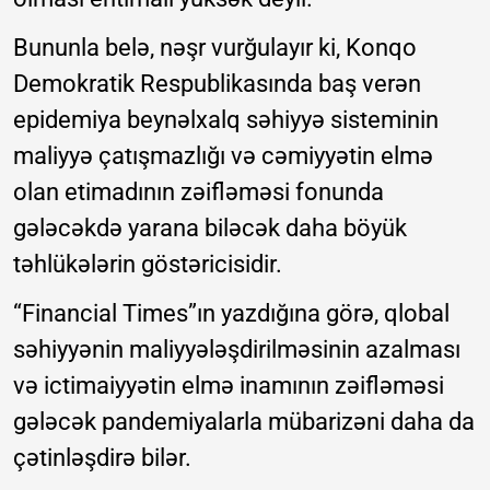
Bununla belə, nəşr vurğulayır ki, Konqo
Demokratik Respublikasında baş verən
epidemiya beynəlxalq səhiyyə sisteminin
maliyyə çatışmazlığı və cəmiyyətin elmə
olan etimadının zəifləməsi fonunda
gələcəkdə yarana biləcək daha böyük
təhlükələrin göstəricisidir.
“Financial Times”ın yazdığına görə, qlobal
səhiyyənin maliyyələşdirilməsinin azalması
və ictimaiyyətin elmə inamının zəifləməsi
gələcək pandemiyalarla mübarizəni daha da
çətinləşdirə bilər.