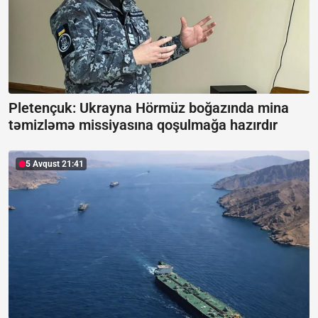
Pletençuk: Ukrayna Hörmüz boğazında mina
təmizləmə missiyasına qoşulmağa hazırdır
5 Avqust 21:41