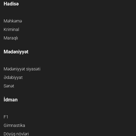
Hadisə
Məhkəmə
Kriminal
Maraqlı
Mədəniyyət
Mədəniyyət siyasəti
Ədəbiyyat
Sənət
İdman
F1
Gimnastika
Döyüş növləri