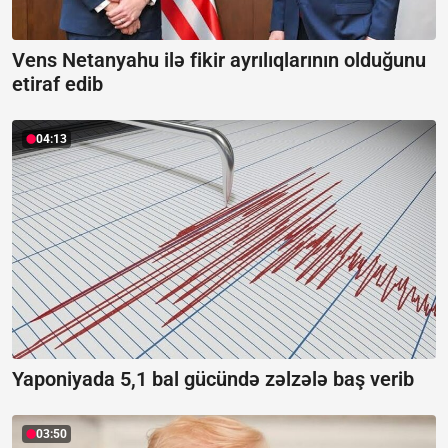
Vens Netanyahu ilə fikir ayrılıqlarının olduğunu
etiraf edib
04:13
Yaponiyada 5,1 bal gücündə zəlzələ baş verib
03:50