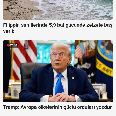
Filippin sahillərində 5,9 bal gücündə zəlzələ baş
verib
02:54
Tramp: Avropa ölkələrinin güclü orduları yoxdur