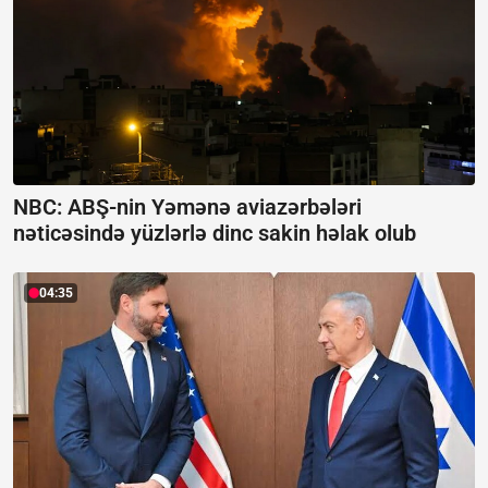
NBC: ABŞ-nin Yəmənə aviazərbələri
nəticəsində yüzlərlə dinc sakin həlak olub
04:35