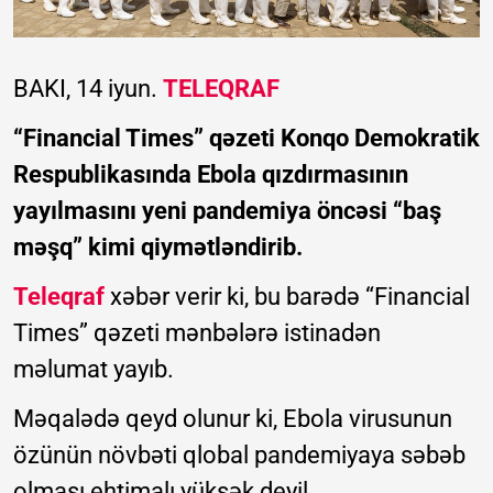
BAKI, 14 iyun.
TELEQRAF
“Financial Times” qəzeti Konqo Demokratik
Respublikasında Ebola qızdırmasının
yayılmasını yeni pandemiya öncəsi “baş
məşq” kimi qiymətləndirib.
Teleqraf
xəbər verir ki, bu barədə “Financial
Times” qəzeti mənbələrə istinadən
məlumat yayıb.
Məqalədə qeyd olunur ki, Ebola virusunun
özünün növbəti qlobal pandemiyaya səbəb
olması ehtimalı yüksək deyil.