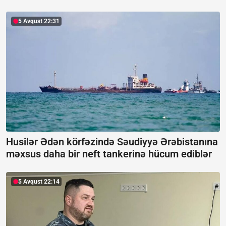
5 Avqust 22:31
Husilər Ədən körfəzində Səudiyyə Ərəbistanına
məxsus daha bir neft tankerinə hücum ediblər
5 Avqust 22:14