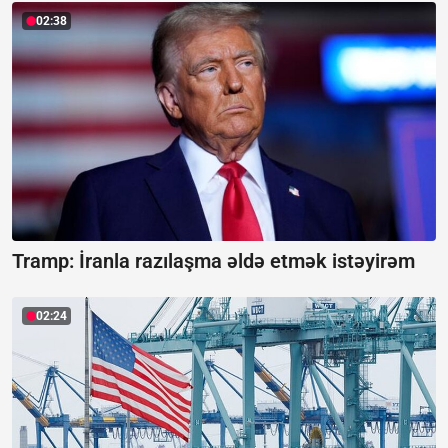
02:38
Tramp: İranla razılaşma əldə etmək istəyirəm
02:24