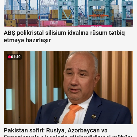
ABŞ polikristal silisium idxalına rüsum tətbiq
etməyə hazırlaşır
01:40
Pakistan səfiri: Rusiya, Azərbaycan və