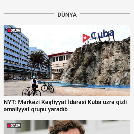
DÜNYA
08:06
NYT: Mərkəzi Kəşfiyyat İdarəsi Kuba üzrə gizli
əməliyyat qrupu yaradıb
07:39