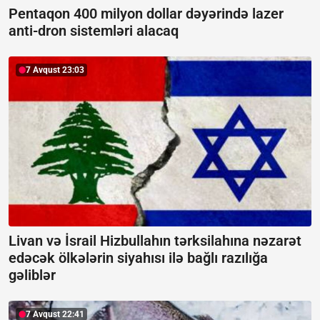
Pentaqon 400 milyon dollar dəyərində lazer
anti-dron sistemləri alacaq
7 Avqust 23:03
Livan və İsrail Hizbullahın tərksilahına nəzarət
edəcək ölkələrin siyahısı ilə bağlı razılığa
gəliblər
7 Avqust 22:41