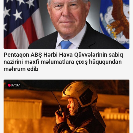
Pentaqon ABŞ Hərbi Hava Qüvvələrinin sabiq
nazirini məxfi məlumatlara çıxış hüququndan
məhrum edib
07:07