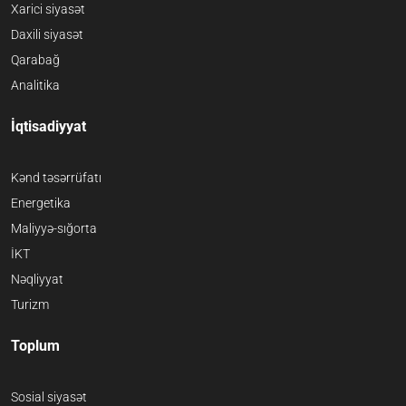
Xarici siyasət
Daxili siyasət
Qarabağ
Analitika
İqtisadiyyat
Kənd təsərrüfatı
Energetika
Maliyyə-sığorta
İKT
Nəqliyyat
Turizm
Toplum
Sosial siyasət