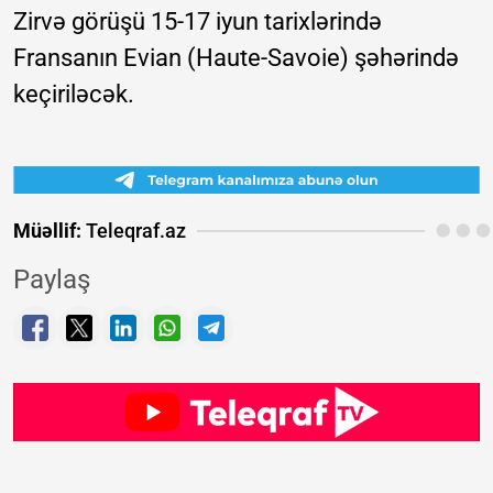
Zirvə görüşü 15-17 iyun tarixlərində
Fransanın Evian (Haute-Savoie) şəhərində
keçiriləcək.
Müəllif:
Teleqraf.az
Paylaş