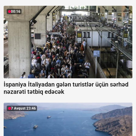
00:16
İspaniya İtaliyadan gələn turistlər üçün sərhəd
nəzarəti tətbiq edəcək
7 Avqust 23:46