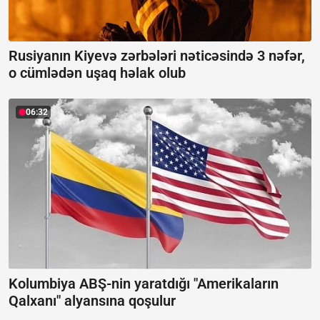
Rusiyanın Kiyevə zərbələri nəticəsində 3 nəfər,
o cümlədən uşaq həlak olub
06:32
Kolumbiya ABŞ-nin yaratdığı "Amerikaların
Qalxanı" alyansına qoşulur