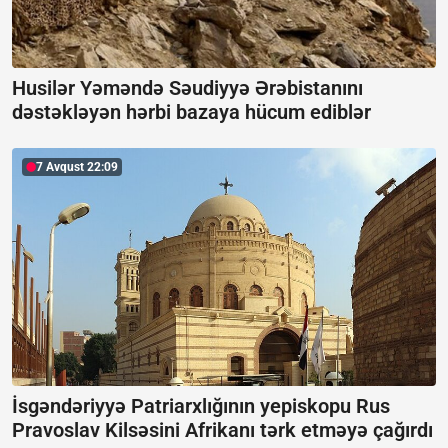
Husilər Yəməndə Səudiyyə Ərəbistanını
dəstəkləyən hərbi bazaya hücum ediblər
7 Avqust 22:09
İsgəndəriyyə Patriarxlığının yepiskopu Rus
Pravoslav Kilsəsini Afrikanı tərk etməyə çağırdı