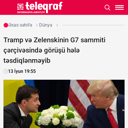
Əsas səhifə
Dünya
Tramp və Zelenskinin G7 sammiti
çərçivəsində görüşü hələ
təsdiqlənməyib
13 İyun 19:55