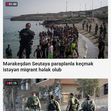
01:40
Mərakeşdən Seutaya paraplanla keçmək
istəyən miqrant həlak olub
01:15