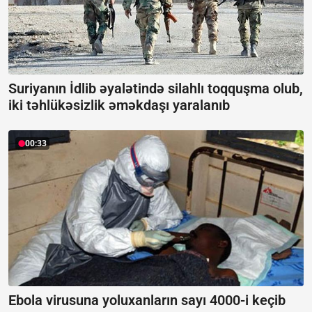
Suriyanın İdlib əyalətində silahlı toqquşma olub,
iki təhlükəsizlik əməkdaşı yaralanıb
00:33
Ebola virusuna yoluxanların sayı 4000-i keçib