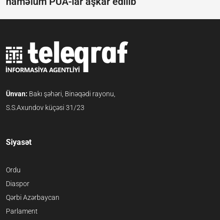
naməlum PUA-lar aşkar edilib
Ünvan:
Bakı şəhəri, Binəqədi rayonu,
S.S.Axundov küçəsi 31/23
Siyasət
Ordu
Diaspor
Qərbi Azərbaycan
Parlament