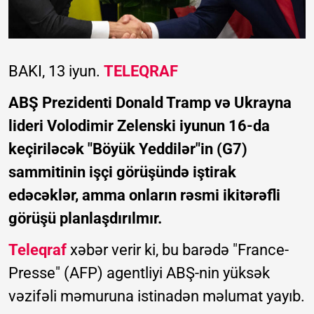
BAKI, 13 iyun.
TELEQRAF
ABŞ Prezidenti Donald Tramp və Ukrayna
lideri Volodimir Zelenski iyunun 16-da
keçiriləcək "Böyük Yeddilər"in (G7)
sammitinin işçi görüşündə iştirak
edəcəklər, amma onların rəsmi ikitərəfli
görüşü planlaşdırılmır.
Teleqraf
xəbər verir ki, bu barədə "France-
Presse" (AFP) agentliyi ABŞ-nin yüksək
vəzifəli məmuruna istinadən məlumat yayıb.