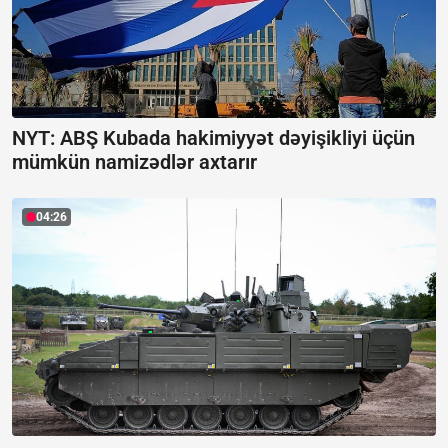
NYT: ABŞ Kubada hakimiyyət dəyişikliyi üçün
mümkün namizədlər axtarır
04:26