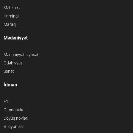
Məhkəmə
Kriminal
Maraqlı
Mədəniyyət
Mədəniyyət siyasəti
Ədəbiyyat
Sənət
İdman
F1
Gimnastika
Döyüş növləri
Əl oyunları