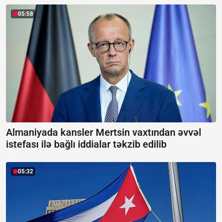
05:58
Almaniyada kansler Mertsin vaxtından əvvəl
istefası ilə bağlı iddialar təkzib edilib
05:32