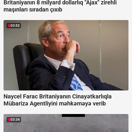
Britaniyanın 8 milyard dollarlıq "Ajax" zirehli
maşınları sıradan çıxıb
03:52
Naycel Farac Britaniyanın Cinayətkarlıqla
Mübarizə Agentliyini məhkəməyə verib
03:34