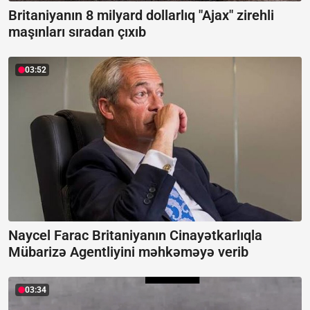
Britaniyanın 8 milyard dollarlıq "Ajax" zirehli
maşınları sıradan çıxıb
03:52
Naycel Farac Britaniyanın Cinayətkarlıqla
Mübarizə Agentliyini məhkəməyə verib
03:34