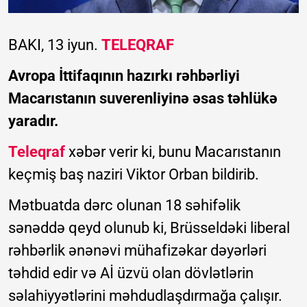
BAKI, 13 iyun.
TELEQRAF
Avropa İttifaqının hazırkı rəhbərliyi
Macarıstanın suverenliyinə əsas təhlükə
yaradır.
Teleqraf
xəbər verir ki, bunu Macarıstanın
keçmiş baş naziri Viktor Orban bildirib.
Mətbuatda dərc olunan 18 səhifəlik
sənəddə qeyd olunub ki, Brüsseldəki liberal
rəhbərlik ənənəvi mühafizəkar dəyərləri
təhdid edir və Aİ üzvü olan dövlətlərin
səlahiyyətlərini məhdudlaşdırmağa çalışır.