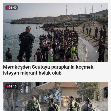
01:40
Mərakeşdən Seutaya paraplanla keçmək
istəyən miqrant həlak olub
01:15