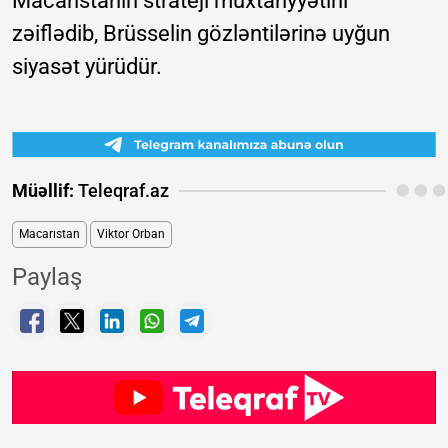
Macarıstanın strateji muxtariyyətini
zəiflədib, Brüsselin gözləntilərinə uyğun
siyasət yürüdür.
Müəllif:
Teleqraf.az
Macarıstan
Viktor Orban
Paylaş