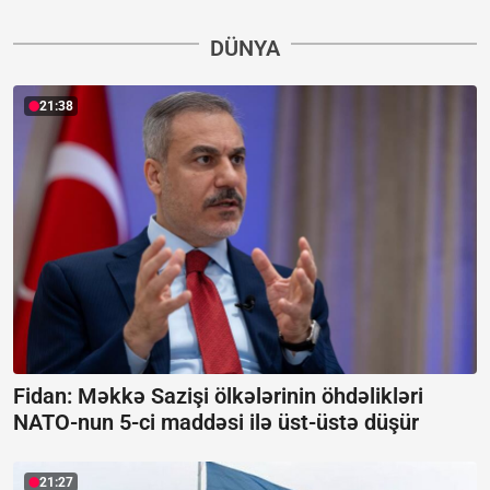
DÜNYA
21:38
Fidan: Məkkə Sazişi ölkələrinin öhdəlikləri
NATO-nun 5-ci maddəsi ilə üst-üstə düşür
21:27