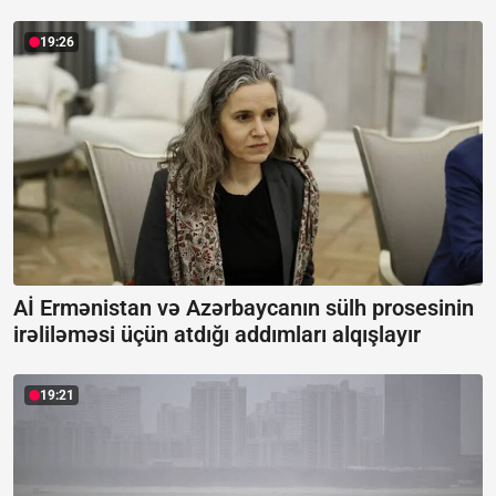
19:26
Aİ Ermənistan və Azərbaycanın sülh prosesinin
irəliləməsi üçün atdığı addımları alqışlayır
19:21