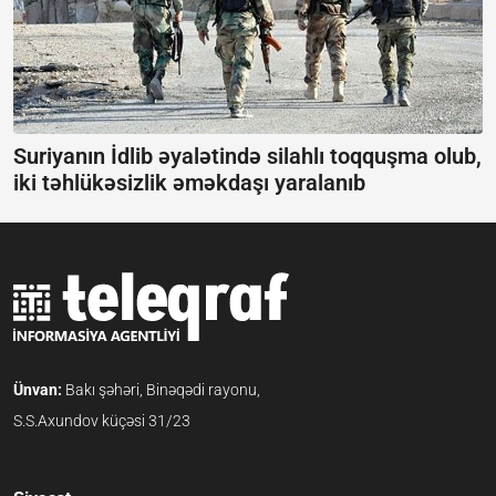
Suriyanın İdlib əyalətində silahlı toqquşma olub,
iki təhlükəsizlik əməkdaşı yaralanıb
Ünvan:
Bakı şəhəri, Binəqədi rayonu,
S.S.Axundov küçəsi 31/23