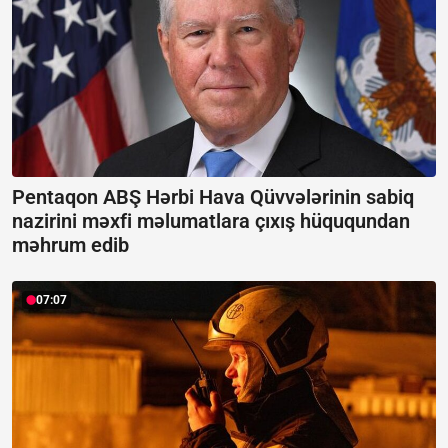
Pentaqon ABŞ Hərbi Hava Qüvvələrinin sabiq
nazirini məxfi məlumatlara çıxış hüququndan
məhrum edib
07:07