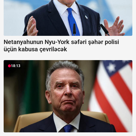
Netanyahunun Nyu-York səfəri şəhər polisi
üçün kabusa çevriləcək
18:13