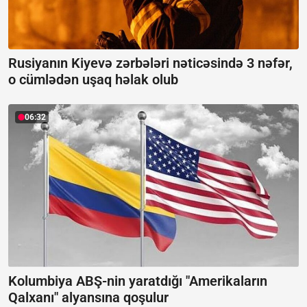
Rusiyanın Kiyevə zərbələri nəticəsində 3 nəfər,
o cümlədən uşaq həlak olub
06:32
Kolumbiya ABŞ-nin yaratdığı "Amerikaların
Qalxanı" alyansına qoşulur