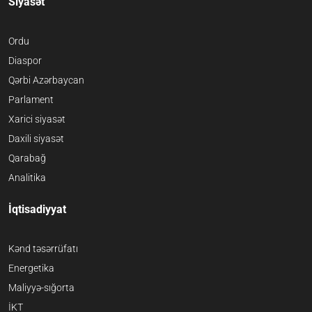
Siyasət
Ordu
Diaspor
Qərbi Azərbaycan
Parlament
Xarici siyasət
Daxili siyasət
Qarabağ
Analitika
İqtisadiyyat
Kənd təsərrüfatı
Energetika
Maliyyə-sığorta
İKT