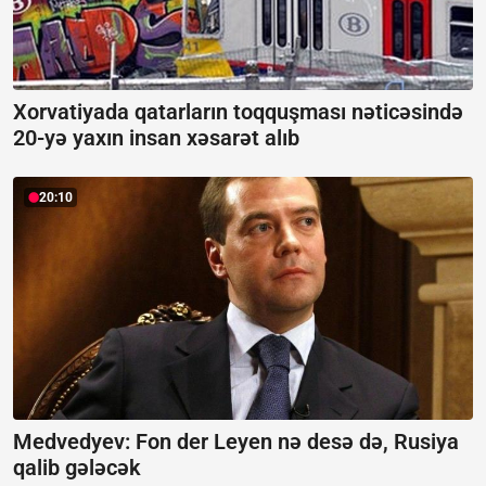
Xorvatiyada qatarların toqquşması nəticəsində
20-yə yaxın insan xəsarət alıb
20:10
Medvedyev: Fon der Leyen nə desə də, Rusiya
qalib gələcək