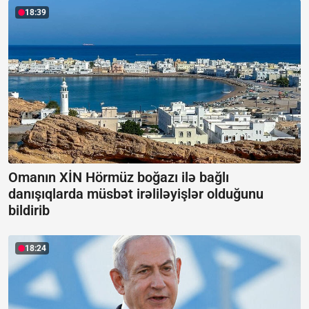
18:39
Omanın XİN Hörmüz boğazı ilə bağlı
danışıqlarda müsbət irəliləyişlər olduğunu
bildirib
18:24