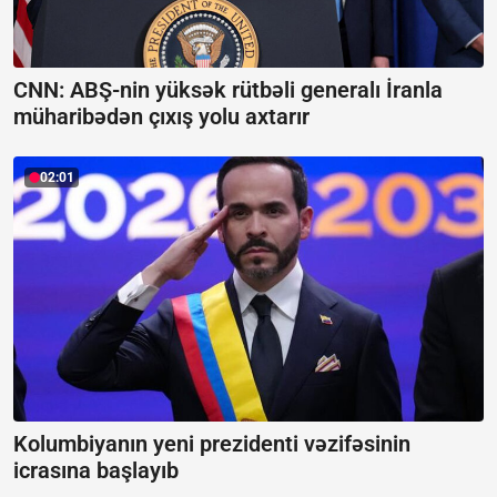
CNN: ABŞ-nin yüksək rütbəli generalı İranla
müharibədən çıxış yolu axtarır
02:01
Kolumbiyanın yeni prezidenti vəzifəsinin
icrasına başlayıb