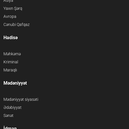
Asiya
Yaxın Şərq
Avropa
Cənubi Qafqaz
Hadisə
Məhkəmə
Kriminal
Maraqlı
Mədəniyyət
Mədəniyyət siyasəti
Ədəbiyyat
Sənət
İdman