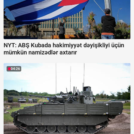
NYT: ABŞ Kubada hakimiyyət dəyişikliyi üçün
mümkün namizədlər axtarır
04:26