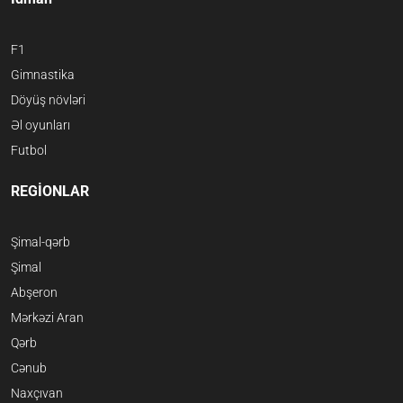
F1
Gimnastika
Döyüş növləri
Əl oyunları
Futbol
REGİONLAR
Şimal-qərb
Şimal
Abşeron
Mərkəzi Aran
Qərb
Cənub
Naxçıvan