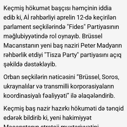
Keçmiş hökumət başçısı həmçinin iddia
edib ki, Aİ rəhbərliyi aprelin 12-də keçirilən
parlament seçkilərində "Fides" Partiyasının
məğlubiyyətində rol oynayıb. Brüssel
Macarıstanın yeni baş naziri Peter Madyarın
rəhbərlik etdiyi "Tisza Party" partiyasını açıq
şəkildə dəstəkləyib.
Orban seçkilərin nəticəsini “Brüssel, Soros,
ukraynalılar və transmilli korporasiyaların
koordinasiyalı fəaliyyəti” ilə əlaqələndirib.
Keçmiş baş nazir hazırkı hökuməti də tənqid
edərək bildirib ki, yeni hakimiyyət