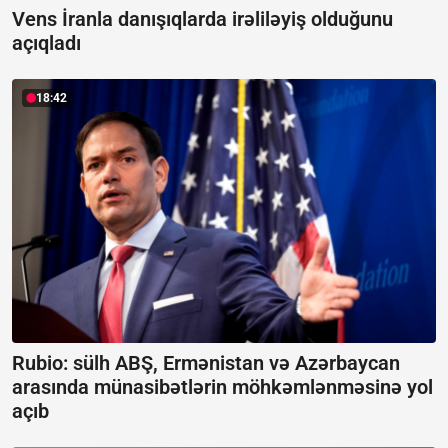
Vens İranla danışıqlarda irəliləyiş olduğunu
açıqladı
18:42
Rubio: sülh ABŞ, Ermənistan və Azərbaycan
arasında münasibətlərin möhkəmlənməsinə yol
açıb