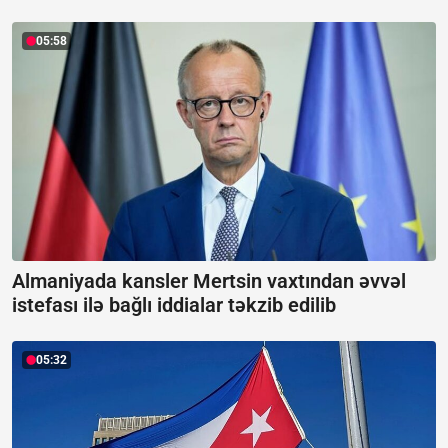
05:58
Almaniyada kansler Mertsin vaxtından əvvəl
istefası ilə bağlı iddialar təkzib edilib
05:32