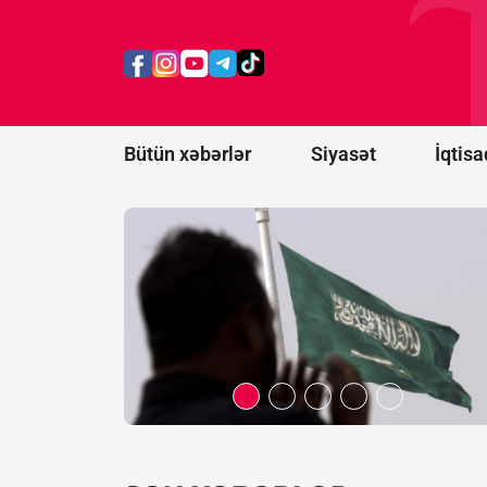
Ərəbistanına
hücumu
nəticəsində
11 mülki
şəxs
yaralanıb
Bütün xəbərlər
Siyasət
İqtisa