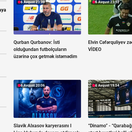
6 Avqust 23:39
6 Avqust 23:12
aya
Qurban Qurbanov:
İsti
Elvin Cəfərquliyev zə
olduğundan futbolçuların
VİDEO
üzərinə çox getmək istəmədim
6 Avqust 20:06
6 Avqust 19:54
Slavik Alxasov karyerasını I
“Dinamo” - “Qaraba