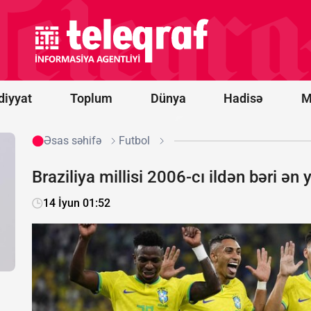
Belarus
"Euronews"u
ekstremist
resurslar
siyahısına
əlavə etdi
diyyat
Toplum
Dünya
Hadisə
M
Əsas səhifə
Futbol
Braziliya millisi 2006-cı ildən bəri ə
14 İyun 01:52