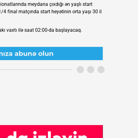
mpionatlarında meydana çıxdığı ən yaşlı start
1/4 final matçında start heyətinin orta yaşı 30 il
kı vaxtı ilə saat 02:00-da başlayacaq.