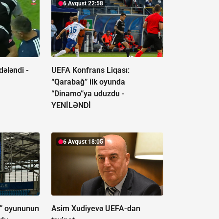
6 Avqust 22:58
dələndi -
UEFA Konfrans Liqası:
“Qarabağ” ilk oyunda
“Dinamo”ya uduzdu -
YENİLƏNDİ
6 Avqust 18:05
ğ” oyununun
Asim Xudiyevə UEFA-dan