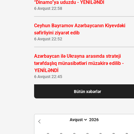
“Dinamo”ya uduzdu - YENİLƏNDİ
6 Avqust 22:58
Ceyhun Bayramov Azərbaycanın Kiyevdəki
səfirliyini ziyarət edib
6 Avqust 22:52
Azərbaycan ilə Ukrayna arasında strateji
tərəfdaşlıq münasibətləri müzakirə edilib -
YENİLƏNDİ
6 Avqust 22:45
Bütün xəbərlər