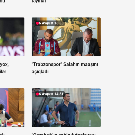
ldu
təyinat
6 Avqust 16:53
 yox,
"Trabzonspor" Salahın maaşını
ilər
açıqladı
6 Avqust 14:51