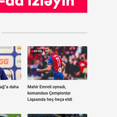
00:00
bağ”a daha
Mahir Emreli oynadı,
komandası Çempionlar
Liqasında heç-heçə etdi