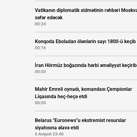
Vatikanın diplomatik xidmətinin rəhbəri Moskv
səfər edəcək
00:24
Konqoda Eboladan ölənlərin sayı 1800-ü keçib
00:16
İran Hörmüz boğazında hərbi əməliyyat keçirib
00:03
Mahir Emreli oynadı, komandası Çempionlar
Liqasında heç-heçə etdi
00:00
Belarus "Euronews"u ekstremist resurslar
siyahısına əlavə etdi
6 Avqust 23:46