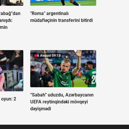
rabağ”dan
"Roma" argentinalı
nışdı:
müdafiəçinin transferini bitirdi
əmin
6 Avqust 09:18
“Sabah” uduzdu, Azərbaycanın
 oyun:
2
UEFA reytinqindəki mövqeyi
dəyişmədi