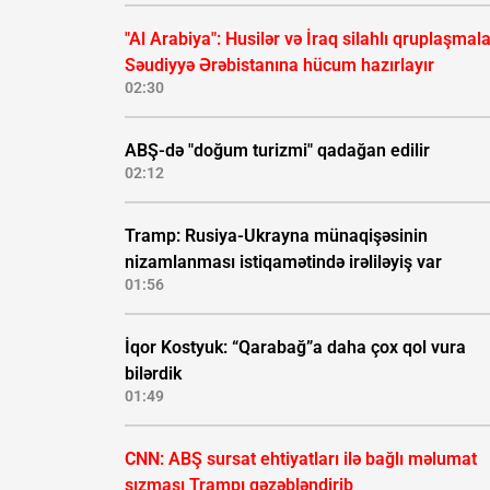
"Al Arabiya": Husilər və İraq silahlı qruplaşmala
Səudiyyə Ərəbistanına hücum hazırlayır
02:30
ABŞ-də "doğum turizmi" qadağan edilir
02:12
Tramp: Rusiya-Ukrayna münaqişəsinin
nizamlanması istiqamətində irəliləyiş var
01:56
İqor Kostyuk: “Qarabağ”a daha çox qol vura
bilərdik
01:49
CNN: ABŞ sursat ehtiyatları ilə bağlı məlumat
sızması Trampı qəzəbləndirib