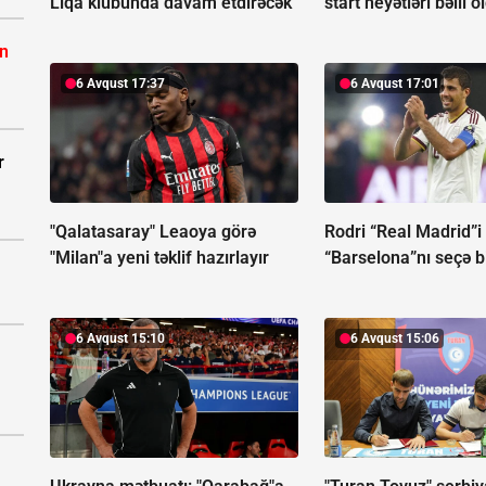
Liqa klubunda davam etdirəcək
start heyətləri bəlli o
ın
6 Avqust 17:37
6 Avqust 17:01
r
"Qalatasaray" Leaoya görə
Rodri “Real Madrid”i
"Milan"a yeni təklif hazırlayır
“Barselona”nı seçə b
6 Avqust 15:10
6 Avqust 15:06