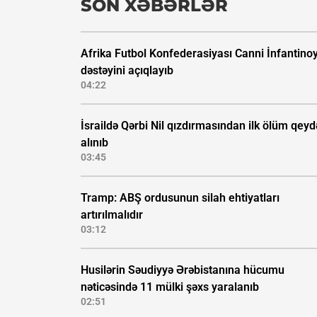
SON XƏBƏRLƏR
Afrika Futbol Konfederasiyası Canni İnfantino
dəstəyini açıqlayıb
04:22
İsraildə Qərbi Nil qızdırmasından ilk ölüm qeyd
alınıb
03:45
Tramp: ABŞ ordusunun silah ehtiyatları
artırılmalıdır
03:12
Husilərin Səudiyyə Ərəbistanına hücumu
nəticəsində 11 mülki şəxs yaralanıb
02:51