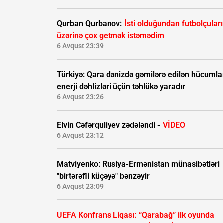
Qurban Qurbanov:
İsti olduğundan futbolçular
üzərinə çox getmək istəmədim
6 Avqust 23:39
Türkiyə: Qara dənizdə gəmilərə edilən hücumla
enerji dəhlizləri üçün təhlükə yaradır
6 Avqust 23:26
Elvin Cəfərquliyev zədələndi -
VİDEO
6 Avqust 23:12
Matviyenko: Rusiya-Ermənistan münasibətləri
"birtərəfli küçəyə" bənzəyir
6 Avqust 23:09
UEFA Konfrans Liqası:
“Qarabağ” ilk oyunda