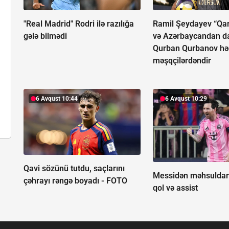
"Real Madrid" Rodri ilə razılığa
Ramil Şeydayev “Qa
gələ bilmədi
və Azərbaycandan da
Qurban Qurbanov h
məşqçilərdəndir
6 Avqust 10:44
6 Avqust 10:29
Qavi sözünü tutdu, saçlarını
Messidən məhsuldar
çəhrayı rəngə boyadı -
FOTO
qol və assist