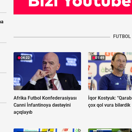
na
FUTBOL
04:22
01:49
Afrika Futbol Konfederasiyası
İqor Kostyuk: “Qara
Canni İnfantinoya dəstəyini
çox qol vura bilərdik
açıqlayıb