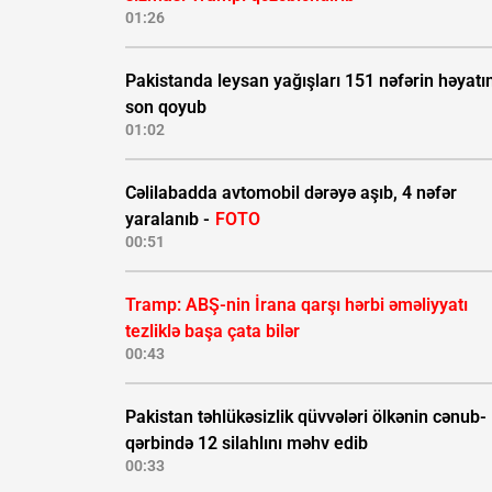
01:26
Pakistanda leysan yağışları 151 nəfərin həyatı
son qoyub
01:02
Cəlilabadda avtomobil dərəyə aşıb, 4 nəfər
yaralanıb -
FOTO
00:51
Tramp: ABŞ-nin İrana qarşı hərbi əməliyyatı
tezliklə başa çata bilər
00:43
Pakistan təhlükəsizlik qüvvələri ölkənin cənub-
qərbində 12 silahlını məhv edib
00:33