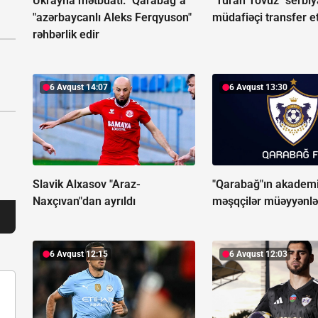
Ukrayna mətbuatı: "Qarabağ"a
"Turan Tovuz" serbiy
"azərbaycanlı Aleks Ferqyuson"
müdafiəçi transfer e
rəhbərlik edir
6 Avqust 14:07
6 Avqust 13:30
Slavik Alxasov "Araz-
"Qarabağ"ın akadem
Naxçıvan"dan ayrıldı
məşqçilər müəyyənlə
6 Avqust 12:15
6 Avqust 12:03