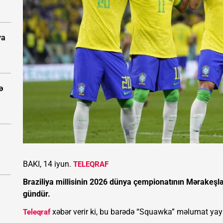
ya
ə
BAKI, 14 iyun.
TELEQRAF
Braziliya millisinin 2026 dünya çempionatının Mərakeşlə 
gündür.
xəbər verir ki, bu barədə “Squawka” məlumat yay
Teleqraf