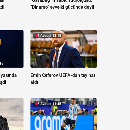
alı
"Qarabağ"ın sabiq futbolçusu:
tdi
"Dinamo" əvvəlki gücündə deyil
6 Avqust 13:15
iyasında
Emin Cəfərov UEFA-dan təyinat
şdi
aldı
6 Avqust 11:45