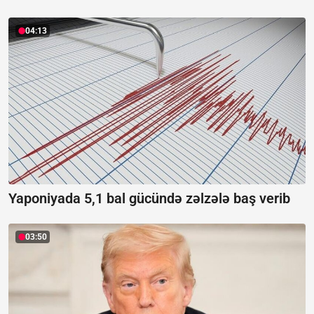
04:13
Yaponiyada 5,1 bal gücündə zəlzələ baş verib
03:50