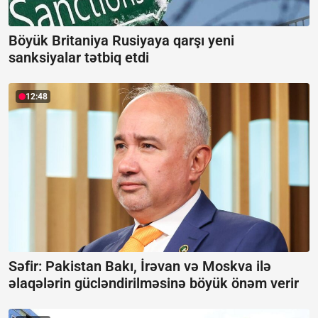
Böyük Britaniya Rusiyaya qarşı yeni
sanksiyalar tətbiq etdi
12:48
Səfir: Pakistan Bakı, İrəvan və Moskva ilə
əlaqələrin gücləndirilməsinə böyük önəm verir