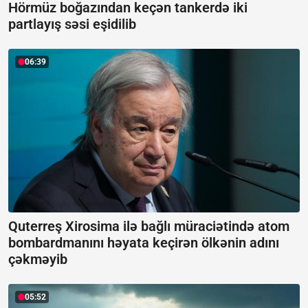
Hörmüz boğazından keçən tankerdə iki
partlayış səsi eşidilib
06:39
Quterreş Xirosima ilə bağlı müraciətində atom
bombardmanını həyata keçirən ölkənin adını
çəkməyib
05:52