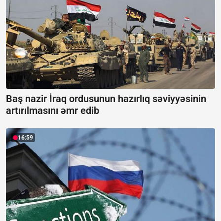
Baş nazir İraq ordusunun hazırlıq səviyyəsinin
artırılmasını əmr edib
16:59