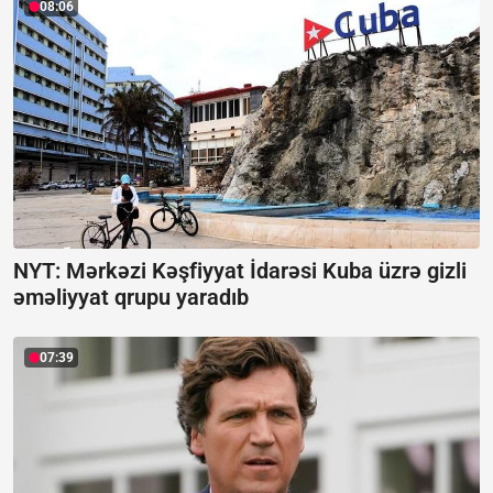
08:06
NYT: Mərkəzi Kəşfiyyat İdarəsi Kuba üzrə gizli
əməliyyat qrupu yaradıb
07:39