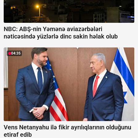
NBC: ABŞ-nin Yəmənə aviazərbələri
nəticəsində yüzlərlə dinc sakin həlak olub
04:35
Vens Netanyahu ilə fikir ayrılıqlarının olduğunu
etiraf edib