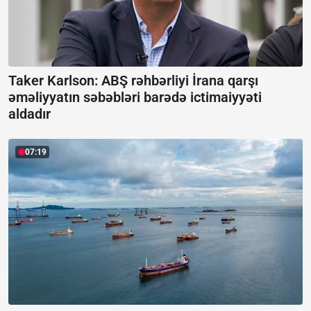
Taker Karlson: ABŞ rəhbərliyi İrana qarşı
əməliyyatın səbəbləri barədə ictimaiyyəti
aldadır
07:19