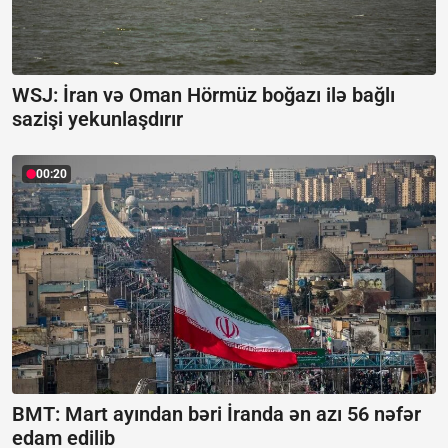
WSJ: İran və Oman Hörmüz boğazı ilə bağlı
sazişi yekunlaşdırır
00:20
BMT: Mart ayından bəri İranda ən azı 56 nəfər
edam edilib