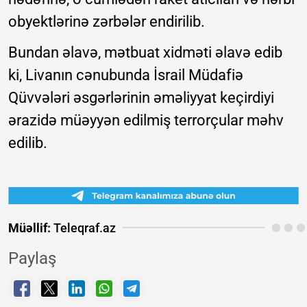
obyektlərinə zərbələr endirilib.
Bundan əlavə, mətbuat xidməti əlavə edib
ki, Livanın cənubunda İsrail Müdafiə
Qüvvələri əsgərlərinin əməliyyat keçirdiyi
ərazidə müəyyən edilmiş terrorçular məhv
edilib.
Müəllif:
Teleqraf.az
Paylaş