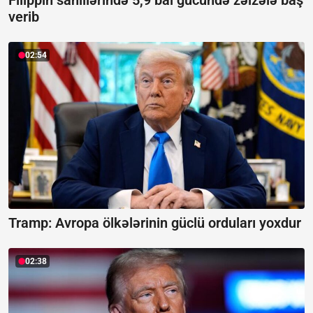
Filippin sahillərində 5,9 bal gücündə zəlzələ baş
verib
02:54
Tramp: Avropa ölkələrinin güclü orduları yoxdur
02:38