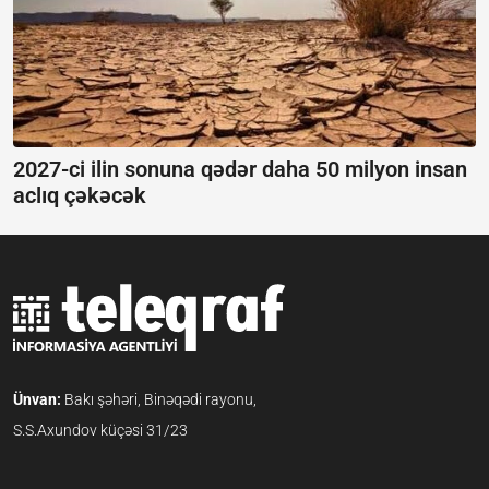
2027-ci ilin sonuna qədər daha 50 milyon insan
aclıq çəkəcək
Ünvan:
Bakı şəhəri, Binəqədi rayonu,
S.S.Axundov küçəsi 31/23