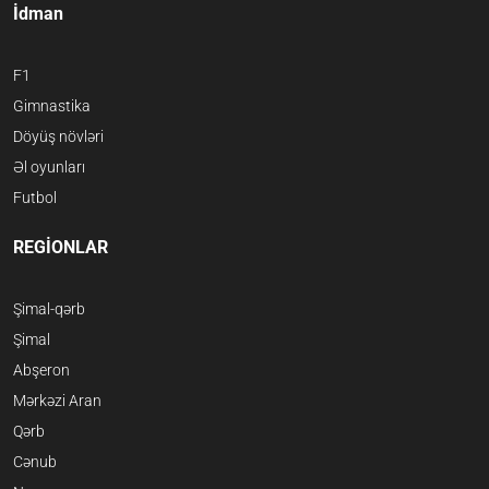
İdman
F1
Gimnastika
Döyüş növləri
Əl oyunları
Futbol
REGİONLAR
Şimal-qərb
Şimal
Abşeron
Mərkəzi Aran
Qərb
Cənub