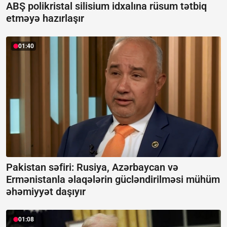
ABŞ polikristal silisium idxalına rüsum tətbiq
etməyə hazırlaşır
01:40
Pakistan səfiri: Rusiya, Azərbaycan və
Ermənistanla əlaqələrin gücləndirilməsi mühüm
əhəmiyyət daşıyır
01:08