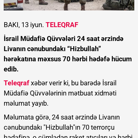
BAKI, 13 iyun.
TELEQRAF
İsrail Müdafiə Qüvvələri 24 saat ərzində
Livanın cənubundakı “Hizbullah”
hərəkatına məxsus 70 hərbi hədəfə hücum
edib.
Teleqraf
xəbər verir ki, bu barədə İsrail
Müdafiə Qüvvələrinin mətbuat xidməti
məlumat yayıb.
Məlumata görə, 24 saat ərzində Livanın
cənubundakı "Hizbullah"ın 70 terrorçu
hədəfinə, o cümlədən raket atıcıları və hərbi