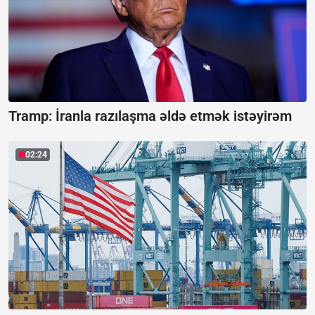
Tramp: İranla razılaşma əldə etmək istəyirəm
02:24