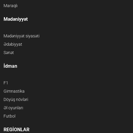
Maraqlı
Mədəniyyət
Mədəniyyət siyasəti
Ədəbiyyat
Sənət
İdman
F1
Gimnastika
Döyüş növləri
Əl oyunları
Futbol
REGİONLAR