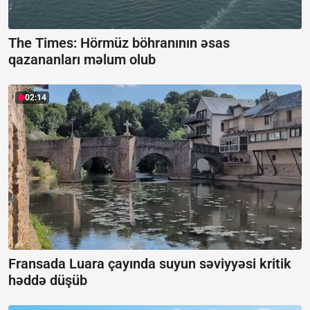
The Times: Hörmüz böhranının əsas
qazananları məlum olub
02:14
Fransada Luara çayında suyun səviyyəsi kritik
həddə düşüb