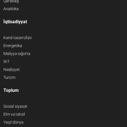
Qarabağ
Analitika
İqtisadiyyat
Kənd təsərrüfatı
Energetika
Maliyyə-sığorta
İKT
Nəqliyyat
Turizm
Toplum
Sosial siyasət
Elm və təhsil
Yaşıl dünya