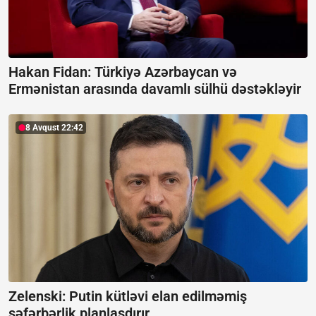
Hakan Fidan: Türkiyə Azərbaycan və
Ermənistan arasında davamlı sülhü dəstəkləyir
8 Avqust 22:42
Zelenski: Putin kütləvi elan edilməmiş
səfərbərlik planlaşdırır