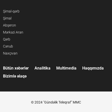
Şimal-qərb
Şimal
Abşeron
Mərkəzi Aran
Qərb
Cənub
Naxçıvan
Bütün xəbərlər
Analitika
Multimedia
Haqqımızda
Bizimlə əlaqə
© 2024 "Gündəlik Teleqraf" MMC