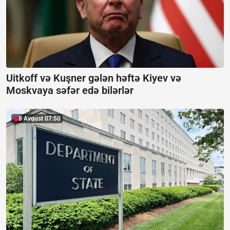
Uitkoff və Kuşner gələn həftə Kiyev və
Moskvaya səfər edə bilərlər
8 Avqust 07:50