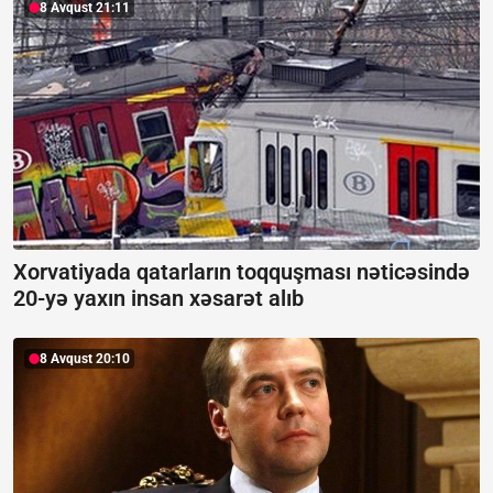
8 Avqust 21:11
Xorvatiyada qatarların toqquşması nəticəsində
20-yə yaxın insan xəsarət alıb
8 Avqust 20:10