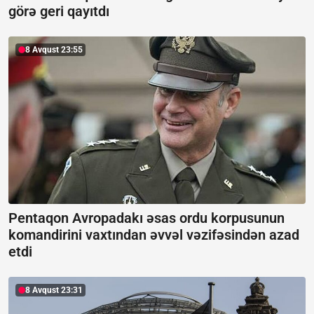
görə geri qayıtdı
8 Avqust 23:55
Pentaqon Avropadakı əsas ordu korpusunun
komandirini vaxtından əvvəl vəzifəsindən azad
etdi
8 Avqust 23:31