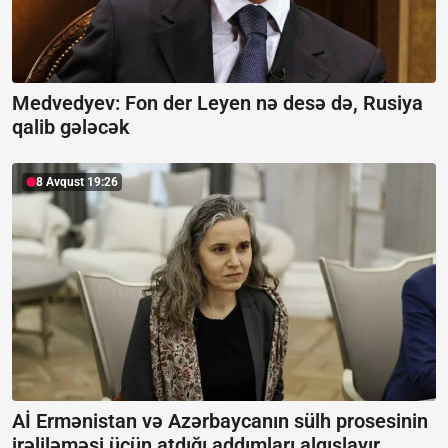
Medvedyev: Fon der Leyen nə desə də, Rusiya
qalib gələcək
8 Avqust 19:26
Aİ Ermənistan və Azərbaycanın sülh prosesinin
irəliləməsi üçün atdığı addımları alqışlayır