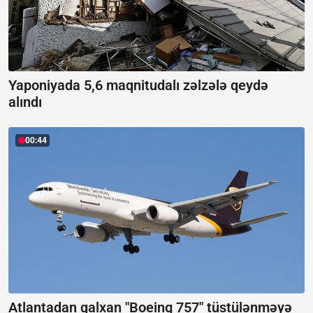
Yaponiyada 5,6 maqnitudalı zəlzələ qeydə
alındı
00:44
Atlantadan qalxan "Boeing 757" tüstülənməyə