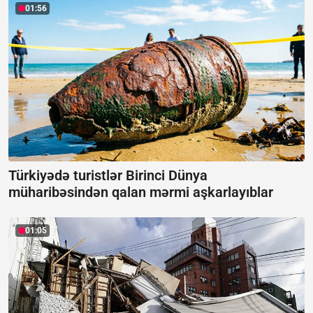
01:56
Türkiyədə turistlər Birinci Dünya
müharibəsindən qalan mərmi aşkarlayıblar
01:05