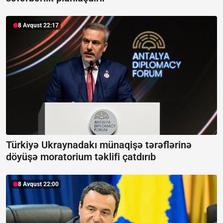
8 Avqust 22:17
Türkiyə Ukraynadakı münaqişə tərəflərinə
döyüşə moratorium təklifi çatdırıb
8 Avqust 22:00