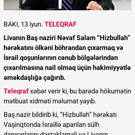
BAKI, 13 iyun.
TELEQRAF
Livanın Baş naziri Nəvaf Salam “Hizbullah”
hərəkatını ölkəni böhrandan çıxarmaq və
İsrail qoşunlarının cənub bölgələrindən
çıxarılmasına nail olmaq üçün hakimiyyətlə
əməkdaşlığa çağırıb.
Teleqraf
xəbər verir ki, bu barədə hökumətin
mətbuat xidməti məlumat yayıb.
Baş nazir bildirib ki, “Hizbullah” hərəkatı
Vaşinqtonda İsraillə aparılan sülh
danışıqlarını dəstəkləməli və Livanın