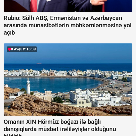
Rubio: Sülh ABŞ, Ermənistan və Azərbaycan
arasında münasibətlərin möhkəmlənməsinə yol
açıb
8 Avqust 18:39
Omanın XİN Hörmüz boğazı ilə bağlı
danışıqlarda müsbət irəliləyişlər olduğunu