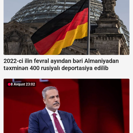
2022-ci ilin fevral ayından bəri Almaniyadan
təxminən 400 rusiyalı deportasiya edilib
8 Avqust 23:02