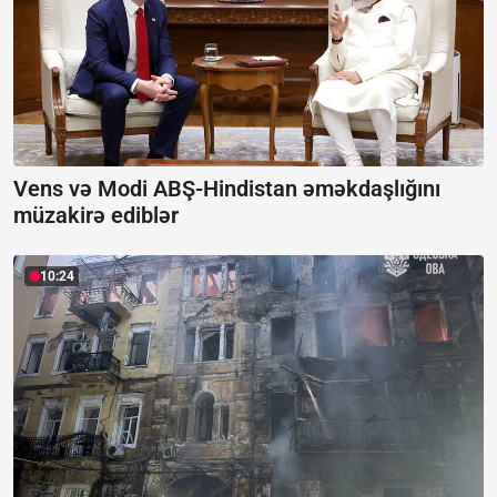
Vens və Modi ABŞ-Hindistan əməkdaşlığını
müzakirə ediblər
10:24