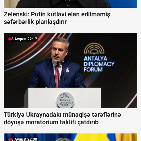
Zelenski: Putin kütləvi elan edilməmiş
səfərbərlik planlaşdırır
8 Avqust 22:17
Türkiyə Ukraynadakı münaqişə tərəflərinə
döyüşə moratorium təklifi çatdırıb
8 Avqust 22:00