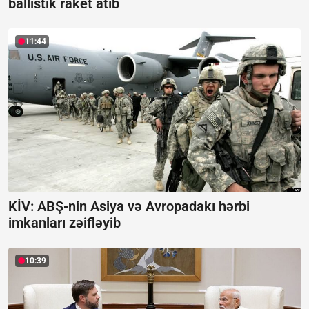
ballistik raket atıb
11:44
KİV: ABŞ-nin Asiya və Avropadakı hərbi
imkanları zəifləyib
10:39