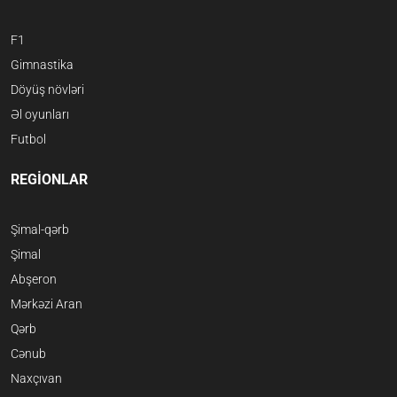
F1
Gimnastika
Döyüş növləri
Əl oyunları
Futbol
REGİONLAR
Şimal-qərb
Şimal
Abşeron
Mərkəzi Aran
Qərb
Cənub
Naxçıvan