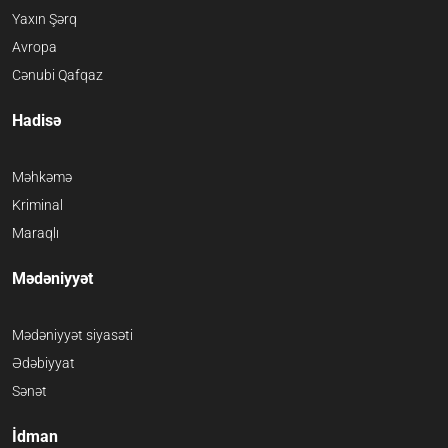
Yaxın Şərq
Avropa
Cənubi Qafqaz
Hadisə
Məhkəmə
Kriminal
Maraqlı
Mədəniyyət
Mədəniyyət siyasəti
Ədəbiyyat
Sənət
İdman