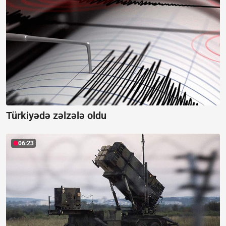
Türkiyədə zəlzələ oldu
06:23