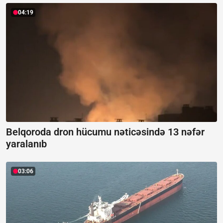
04:19
Belqoroda dron hücumu nəticəsində 13 nəfər
yaralanıb
03:06