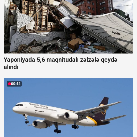
Yaponiyada 5,6 maqnitudalı zəlzələ qeydə
alındı
00:44