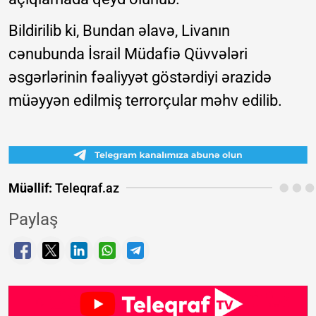
Bildirilib ki, Bundan əlavə, Livanın
cənubunda İsrail Müdafiə Qüvvələri
əsgərlərinin fəaliyyət göstərdiyi ərazidə
müəyyən edilmiş terrorçular məhv edilib.
Müəllif:
Teleqraf.az
Paylaş