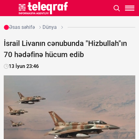
Əsas səhifə
Dünya
İsrail Livanın cənubunda "Hizbullah"ın
70 hədəfinə hücum edib
13 İyun 23:46