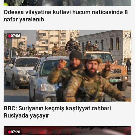
Odessa vilayətinə kütləvi hücum nəticəsində 8
nəfər yaralanıb
07:56
BBC: Suriyanın keçmiş kəşfiyyat rəhbəri
Rusiyada yaşayır
07:20