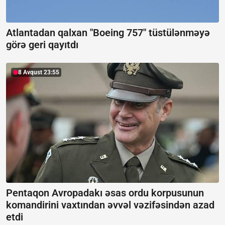
Atlantadan qalxan "Boeing 757" tüstülənməyə
görə geri qayıtdı
8 Avqust 23:55
Pentaqon Avropadakı əsas ordu korpusunun
komandirini vaxtından əvvəl vəzifəsindən azad
etdi