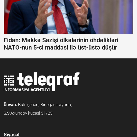
Fidan: Məkkə Sazişi ölkələrinin öhdəlikləri
NATO-nun 5-ci maddəsi ilə üst-üstə düşür
Ünvan:
Bakı şəhəri, Binəqədi rayonu,
S.S.Axundov küçəsi 31/23
Siyasət