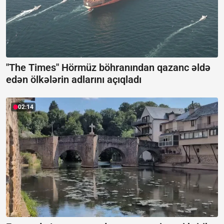
"The Times" Hörmüz böhranından qazanc əldə
edən ölkələrin adlarını açıqladı
02:14