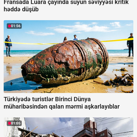
Fransada Luara çayında suyun səviyyəsi kritik
həddə düşüb
01:56
Türkiyədə turistlər Birinci Dünya
müharibəsindən qalan mərmi aşkarlayıblar
01:05