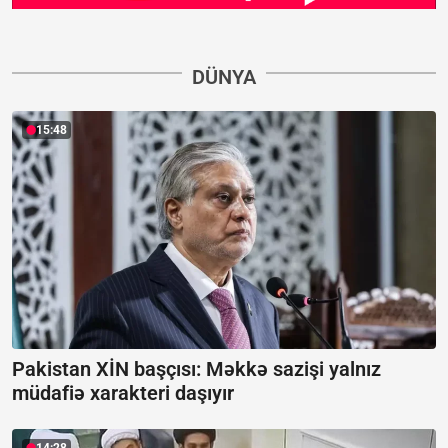
DÜNYA
15:48
Pakistan XİN başçısı: Məkkə sazişi yalnız
müdafiə xarakteri daşıyır