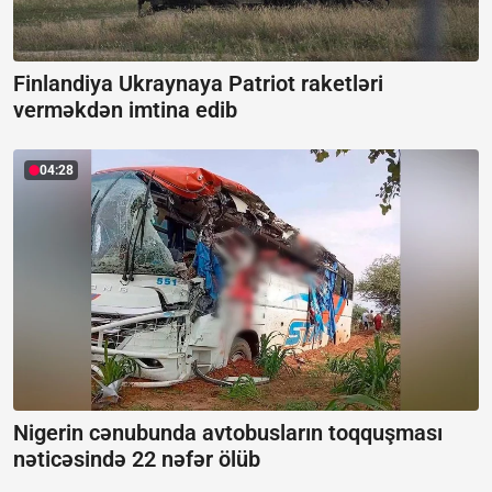
Finlandiya Ukraynaya Patriot raketləri
verməkdən imtina edib
04:28
Nigerin cənubunda avtobusların toqquşması
nəticəsində 22 nəfər ölüb