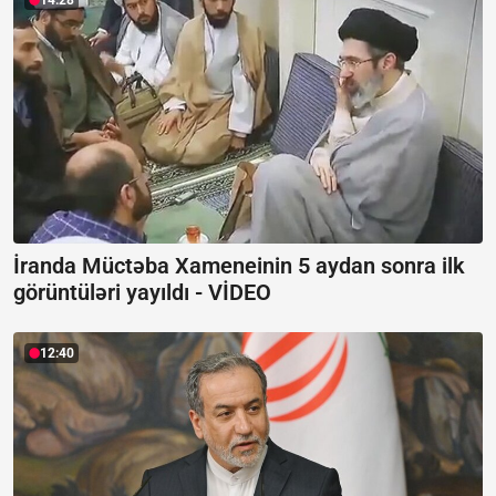
14:28
İranda Müctəba Xameneinin 5 aydan sonra ilk
görüntüləri yayıldı -
VİDEO
12:40