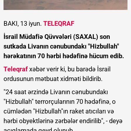
BAKI, 13 iyun.
TELEQRAF
İsrail Müdafiə Qüvvələri (SAXAL) son
sutkada Livanın cənubundakı "Hizbullah"
hərəkatının 70 hərbi hədəfinə hücum edib.
Teleqraf
xəbər verir ki, bu barədə İsrail
ordusunun mətbuat xidməti bildirib.
"24 saat ərzində Livanın cənubundakı
"Hizbullah" terrorçularının 70 hədəfinə, o
cümlədən "Hizbullah"ın raket atıcıları və
hərbi obyektlərinə zərbələr endirilib", - deyə
açıqlamada qeyd olunub.