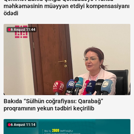
məhkəməsinin müəyyən etdiyi kompensasiyanı
ödədi
6 Avqust 11:44
Bakıda “Sülhün coğrafiyası: Qarabağ”
proqramının yekun tədbiri keçirilib
6 Avqust 11:14