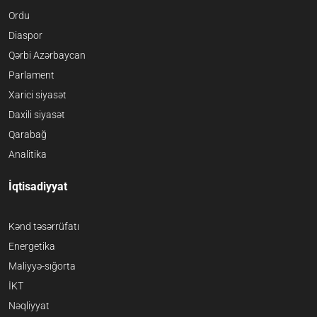
Ordu
Diaspor
Qərbi Azərbaycan
Parlament
Xarici siyasət
Daxili siyasət
Qarabağ
Analitika
İqtisadiyyat
Kənd təsərrüfatı
Energetika
Maliyyə-sığorta
İKT
Nəqliyyat