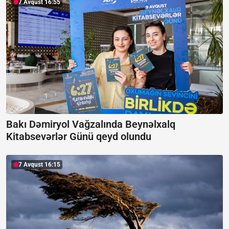
7 Avqust 16:55
Bakı Dəmiryol Vağzalında Beynəlxalq
Kitabsevərlər Günü qeyd olundu
7 Avqust 16:15