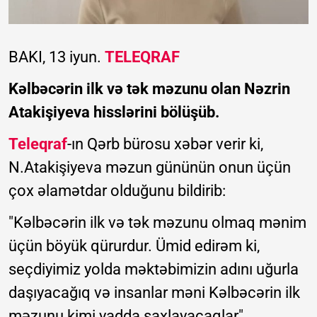
BAKI, 13 iyun.
TELEQRAF
Kəlbəcərin ilk və tək məzunu olan Nəzrin
Atakişiyeva hisslərini bölüşüb.
Teleqraf
-ın Qərb bürosu xəbər verir ki,
N.Atakişiyeva məzun gününün onun üçün
çox əlamətdar olduğunu bildirib:
"Kəlbəcərin ilk və tək məzunu olmaq mənim
üçün böyük qürurdur. Ümid edirəm ki,
seçdiyimiz yolda məktəbimizin adını uğurla
daşıyacağıq və insanlar məni Kəlbəсərin ilk
məzunu kimi yadda saxlayacaqlar".