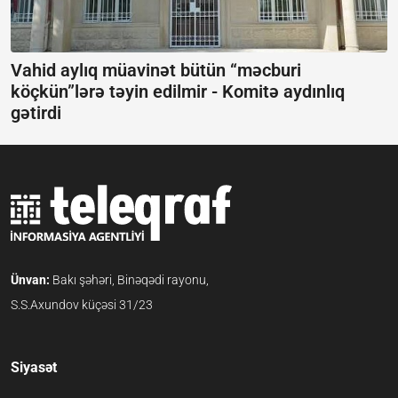
Vahid aylıq müavinət bütün “məcburi
köçkün”lərə təyin edilmir -
Komitə aydınlıq
gətirdi
Ünvan:
Bakı şəhəri, Binəqədi rayonu,
S.S.Axundov küçəsi 31/23
Siyasət