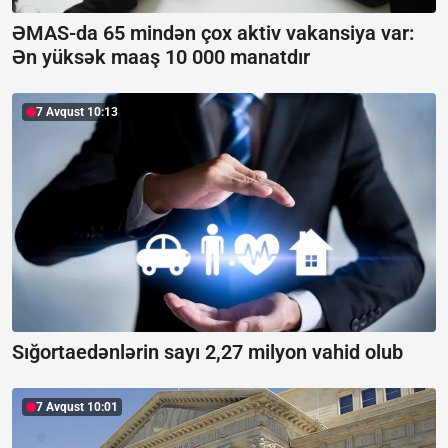
ƏMAS-da 65 mindən çox aktiv vakansiya var:
Ən yüksək maaş 10 000 manatdır
7 Avqust 10:13
Sığortaedənlərin sayı 2,27 milyon vahid olub
7 Avqust 10:01