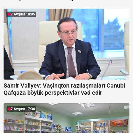
7 Avqust 18:05
Samir Vəliyev: Vaşinqton razılaşmaları Cənubi
Qafqaza böyük perspektivlər vəd edir
7 Avqust 17:36