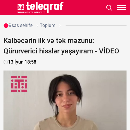
Əsas səhifə
Toplum
Kəlbəcərin ilk və tək məzunu:
Qürurverici hisslər yaşayıram - VİDEO
13 İyun 18:58