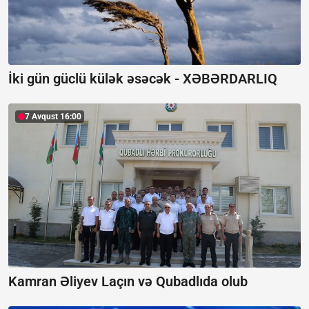
İki gün güclü külək əsəcək -
XƏBƏRDARLIQ
7 Avqust 16:00
Kamran Əliyev Laçın və Qubadlıda olub