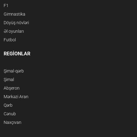
F1
Gimnastika
Döyüş növləri
Əl oyunları
Futbol
REGİONLAR
Şimal-qərb
Şimal
Abşeron
Mərkəzi Aran
Qərb
Cənub
Naxçıvan