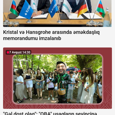
Kristal və Hansgrohe arasında əməkdaşlıq
memorandumu imzalanıb
7 Avqust 14:30
"Gəl dost olaq": "OBA" uşaqların sevincinə