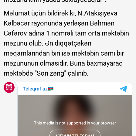
Məlumat üçün bildirək ki, N.Atakişiyeva
Kəlbəcər rayonunda yerləşən Bəhmən
Cəfərov adına 1 nömrəli tam orta məktəbin
məzunu olub. Ən diqqətçəkən
məqamlarından biri isə məktəbin cəmi bir
məzununun olmasıdır. Buna baxmayaraq
məktəbdə "Son zəng" çalınıb.