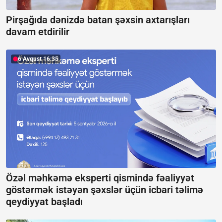
Pirşağıda dənizdə batan şəxsin axtarışları
davam etdirilir
6 Avqust 16:35
Özəl məhkəmə eksperti qismində fəaliyyət
göstərmək istəyən şəxslər üçün icbari təlimə
qeydiyyat başladı