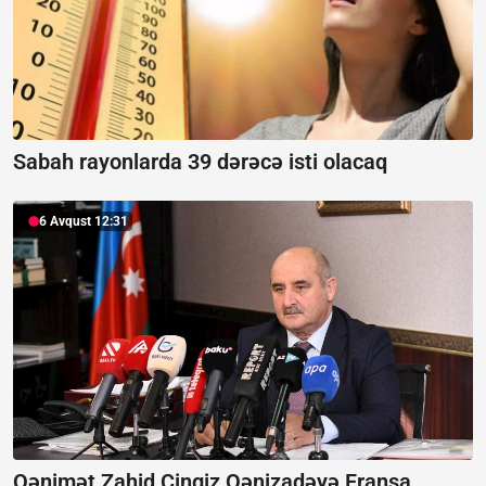
Sabah rayonlarda 39 dərəcə isti olacaq
6 Avqust 12:31
Qənimət Zahid Çingiz Qənizadəyə Fransa