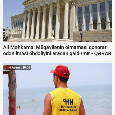
Ali Məhkəmə: Müqavilənin olmaması qonorar
ödənilməsi öhdəliyini aradan qaldırmır -
QƏRAR
6 Avqust 20:03