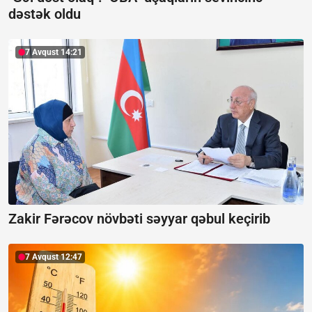
dəstək oldu
7 Avqust 14:21
Zakir Fərəcov növbəti səyyar qəbul keçirib
7 Avqust 12:47