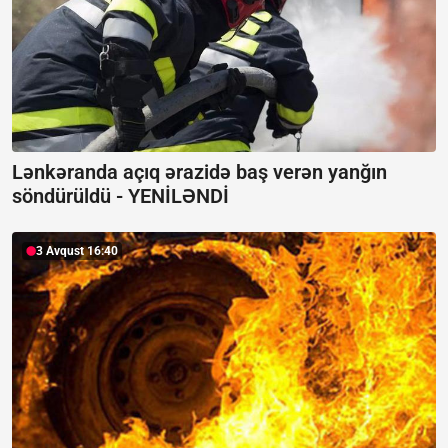
Lənkəranda açıq ərazidə baş verən yanğın
söndürüldü -
YENİLƏNDİ
3 Avqust 16:40