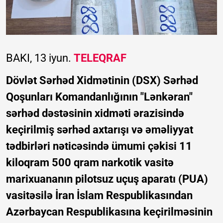
BAKI, 13 iyun.
TELEQRAF
Dövlət Sərhəd Xidmətinin (DSX) Sərhəd
Qoşunları Komandanlığının "Lənkəran"
sərhəd dəstəsinin xidməti ərazisində
keçirilmiş sərhəd axtarışı və əməliyyat
tədbirləri nəticəsində ümumi çəkisi 11
kiloqram 500 qram narkotik vasitə
marixuananın pilotsuz uçuş aparatı (PUA)
vasitəsilə İran İslam Respublikasından
Azərbaycan Respublikasına keçirilməsinin