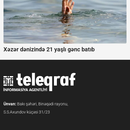
Xəzər dənizində 21 yaşlı gənc batıb
Ünvan:
Bakı şəhəri, Binəqədi rayonu,
S.S.Axundov küçəsi 31/23