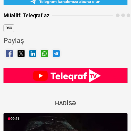
Müəllif:
Teleqraf.az
DSX
Paylaş
HADISƏ
00:51