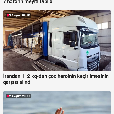
7 nəfərin meyiti tapıldı
3 Avqust 09:10
İrandan 112 kq-dan çox heroinin keçirilməsinin
qarşısı alındı
2 Avqust 20:33