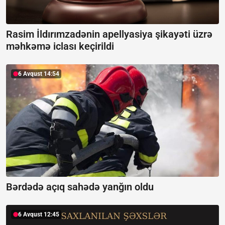
Rasim İldırımzadənin apellyasiya şikayəti üzrə
məhkəmə iclası keçirildi
6 Avqust 14:54
Bərdədə açıq sahədə yanğın oldu
6 Avqust 12:45