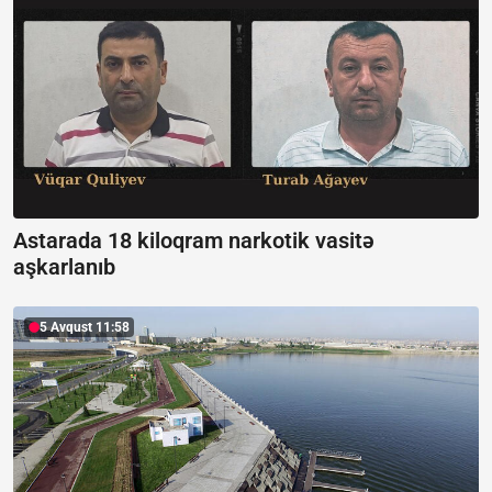
Astarada 18 kiloqram narkotik vasitə
aşkarlanıb
5 Avqust 11:58