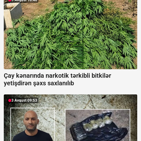
3 Avqust 10:46
Çay kənarında narkotik tərkibli bitkilər
yetişdirən şəxs saxlanılıb
3 Avqust 09:53