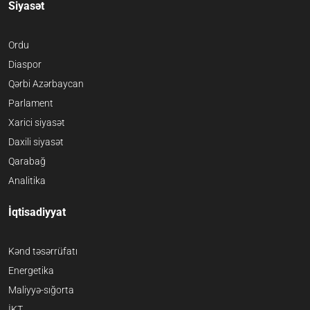
Siyasət
Ordu
Diaspor
Qərbi Azərbaycan
Parlament
Xarici siyasət
Daxili siyasət
Qarabağ
Analitika
İqtisadiyyat
Kənd təsərrüfatı
Energetika
Maliyyə-sığorta
İKT