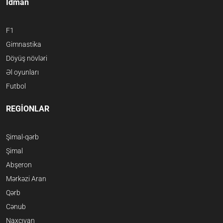
İdman
F1
Gimnastika
Döyüş növləri
Əl oyunları
Futbol
REGİONLAR
Şimal-qərb
Şimal
Abşeron
Mərkəzi Aran
Qərb
Cənub
Naxçıvan