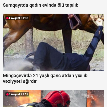
Sumqayıtda qadın evində ölü tapılıb
4 Avqust 01:08
Mingəçevirdə 21 yaşlı gənc atdan yıxılıb,
vəziyyəti ağırdır
3 Avqust 21:17