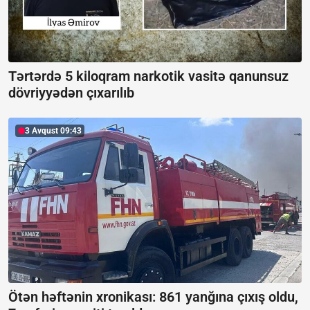
Tərtərdə 5 kiloqram narkotik vasitə qanunsuz
dövriyyədən çıxarılıb
3 Avqust 09:43
Ötən həftənin xronikası: 861 yanğına çıxış oldu,