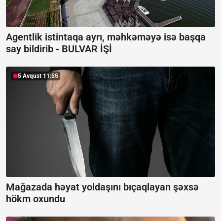
Agentlik istintaqa ayrı, məhkəməyə isə başqa
say bildirib -
BULVAR İŞİ
5 Avqust 11:55
Mağazada həyat yoldaşını bıçaqlayan şəxsə
hökm oxundu