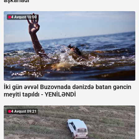
4 Avqust 10:00
İki gün əvvəl Buzovnada dənizdə batan gəncin
meyiti tapıldı -
YENİLƏNDİ
4 Avqust 09:21