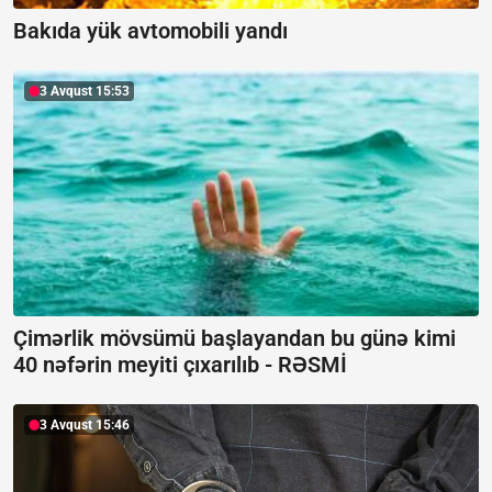
Bakıda yük avtomobili yandı
3 Avqust 15:53
Çimərlik mövsümü başlayandan bu günə kimi
40 nəfərin meyiti çıxarılıb -
RƏSMİ
3 Avqust 15:46