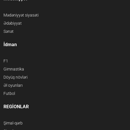
Mədəniyyət siyasəti
Ədəbiyyat
Sənət
İdman
F1
Gimnastika
Döyüş növləri
Əl oyunları
Futbol
REGİONLAR
Şimal-qərb