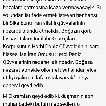
bazalara çatmasına icazə verməyəcəyik. Su
yolundan istifadə etmək istəyən hər hansı
bir ölkə bunu İran silahlı qüvvələrinin
nəzarəti altında etməlidir. Boğazın qərb
hissəsi İslam İnqilabı Keşikçiləri
Korpusunun Hərbi Dəniz Qüvvələrinin, şərq
hissəsi isə İran Ordusu Hərbi Dəniz
Qüvvələrinin nəzarəti altındadır. Boğaza
nəzarət etməklə ölkə neft satışından əldə
etdiyi gəliri iki dəfə üstələyəcək" - deyə,
general qeyd edib.
M.Əkrəmian qeyd edib ki, düşmənin son
müharibədəki bütün məqsədləri, o