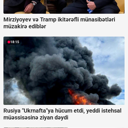
Mirziyoyev və Tramp ikitərəfli münasibətləri
müzakirə ediblər
18:15
Rusiya "Ukrnafta"ya hücum etdi, yeddi istehsal
müəssisəsinə ziyan dəydi