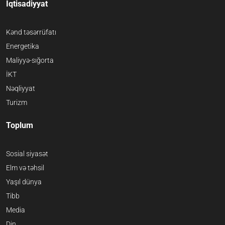
İqtisadiyyat
Kənd təsərrüfatı
Energetika
Maliyyə-sığorta
İKT
Nəqliyyat
Turizm
Toplum
Sosial siyasət
Elm və təhsil
Yaşıl dünya
Tibb
Media
Din