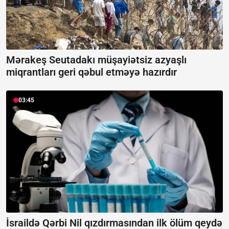
Mərakeş Seutadakı müşayiətsiz azyaşlı
miqrantları geri qəbul etməyə hazırdır
03:45
İsraildə Qərbi Nil qızdırmasından ilk ölüm qeydə