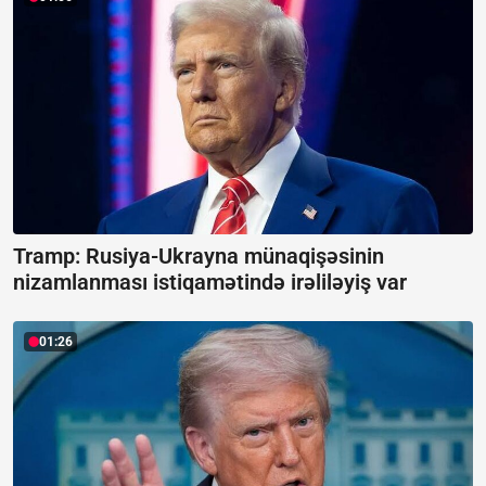
Tramp: Rusiya-Ukrayna münaqişəsinin
nizamlanması istiqamətində irəliləyiş var
01:26