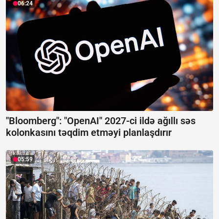
06:24
"Bloomberg": "OpenAI" 2027-ci ildə ağıllı səs
kolonkasını təqdim etməyi planlaşdırır
05:59