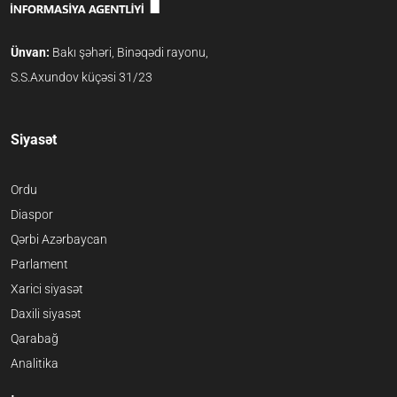
Ünvan:
Bakı şəhəri, Binəqədi rayonu,
S.S.Axundov küçəsi 31/23
Siyasət
Ordu
Diaspor
Qərbi Azərbaycan
Parlament
Xarici siyasət
Daxili siyasət
Qarabağ
Analitika