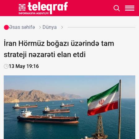
Əsas səhifə
Dünya
İran Hörmüz boğazı üzərində tam
strateji nəzarəti elan etdi
13 May 19:16