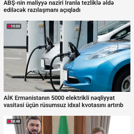
ABŞ-nin maliyyə naziri İranla tezliklə əldə
ediləcək razılaşmanı açıqladı
19:00
AİK Ermənistanın 5000 elektrikli nəqliyyat
vasitəsi üçün rüsumsuz idxal kvotasını artırıb
18:48