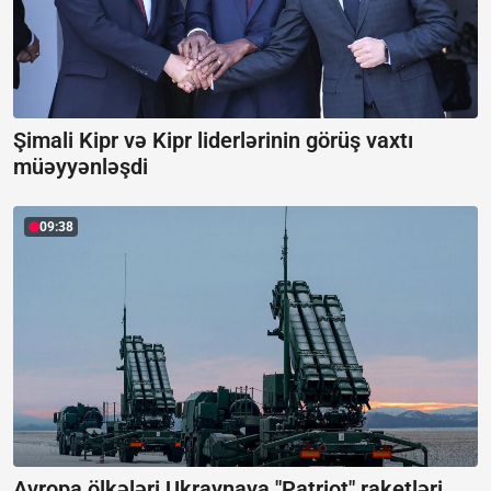
Şimali Kipr və Kipr liderlərinin görüş vaxtı
müəyyənləşdi
09:38
Avropa ölkələri Ukraynaya "Patriot" raketləri