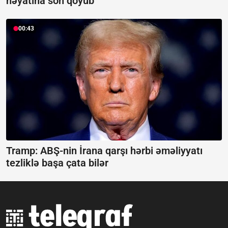
həyatına son qoyub
00:43
Tramp: ABŞ-nin İrana qarşı hərbi əməliyyatı
tezliklə başa çata bilər