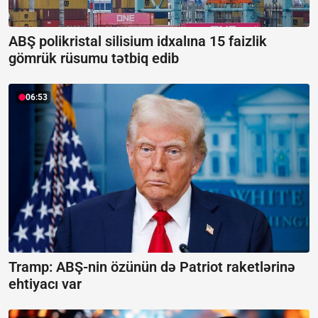
ABŞ polikristal silisium idxalına 15 faizlik
gömrük rüsumu tətbiq edib
06:53
Tramp: ABŞ-nin özünün də Patriot raketlərinə
ehtiyacı var