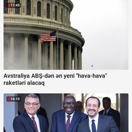
17:45
Avstraliya ABŞ-dən ən yeni "hava-hava"
raketləri alacaq
16:10