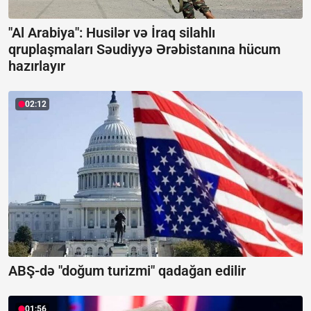
"Al Arabiya": Husilər və İraq silahlı
qruplaşmaları Səudiyyə Ərəbistanına hücum
hazırlayır
02:12
ABŞ-də "doğum turizmi" qadağan edilir
01:56