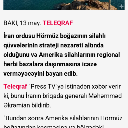
BAKI, 13 may.
TELEQRAF
İran ordusu Hörmüz boğazının silahlı
qüvvələrinin strateji nəzarəti altında
olduğunu və Amerika silahlarının regional
hərbi bazalara daşınmasına icazə
verməyəcəyini bəyan edib.
Teleqraf
"Press TV"yə istinadən xəbər verir
ki, bunu İranın briqada generalı Məhəmməd
Əkrəmian bildirib.
"Bundan sonra Amerika silahlarının Hörmüz
boğazından keçməsinə və bölgədəki