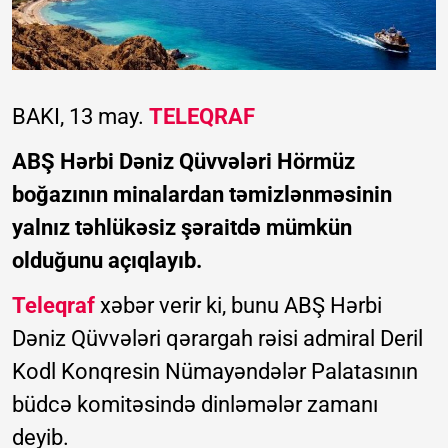
BAKI, 13 may.
TELEQRAF
ABŞ Hərbi Dəniz Qüvvələri Hörmüz
boğazının minalardan təmizlənməsinin
yalnız təhlükəsiz şəraitdə mümkün
olduğunu açıqlayıb.
Teleqraf
xəbər verir ki, bunu ABŞ Hərbi
Dəniz Qüvvələri qərargah rəisi admiral Deril
Kodl Konqresin Nümayəndələr Palatasının
büdcə komitəsində dinləmələr zamanı
deyib.