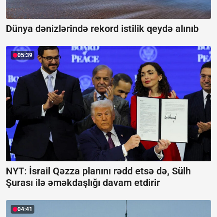
Dünya dənizlərində rekord istilik qeydə alınıb
05:39
NYT: İsrail Qəzza planını rədd etsə də, Sülh
Şurası ilə əməkdaşlığı davam etdirir
04:41