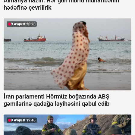
Almanya naziri: Hər gün hibrid müharibənin
hədəfinə çevrilirik
9 Avqust 20:28
İran parlamenti Hörmüz boğazında ABŞ
gəmilərinə qadağa layihəsini qəbul edib
9 Avqust 19:48