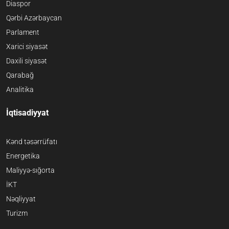
Diaspor
Qərbi Azərbaycan
Parlament
Xarici siyasət
Daxili siyasət
Qarabağ
Analitika
İqtisadiyyat
Kənd təsərrüfatı
Energetika
Maliyyə-sığorta
İKT
Nəqliyyat
Turizm