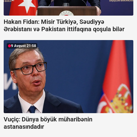
Hakan Fidan: Misir Türkiyə, Səudiyyə
Ərəbistanı və Pakistan ittifaqına qoşula bilər
9 Avqust 21:58
Vuçiç: Dünya böyük müharibənin
astanasındadır