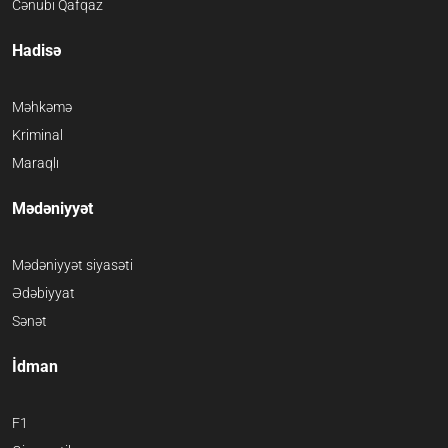
Cənubi Qafqaz
Hadisə
Məhkəmə
Kriminal
Maraqlı
Mədəniyyət
Mədəniyyət siyasəti
Ədəbiyyat
Sənət
İdman
F1