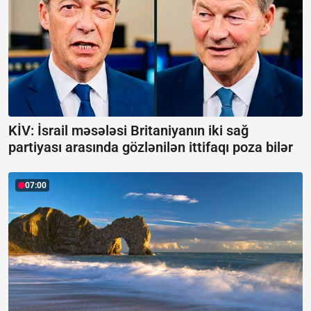
KİV: İsrail məsələsi Britaniyanın iki sağ
partiyası arasında gözlənilən ittifaqı poza bilər
07:00