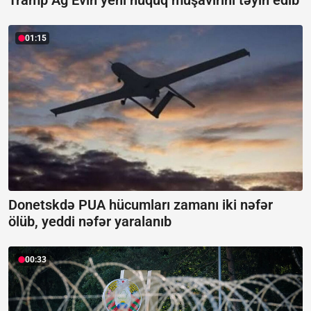
Tramp Ağ Evin yeni hüquq müşavirini təyin edib
01:15
Donetskdə PUA hücumları zamanı iki nəfər
ölüb, yeddi nəfər yaralanıb
00:33