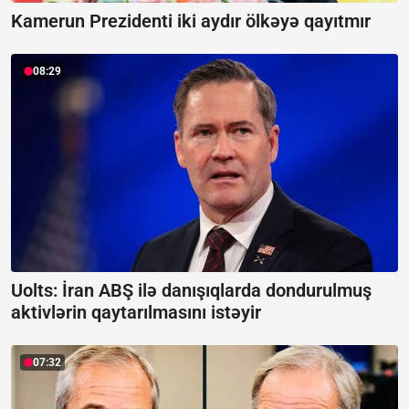
Kamerun Prezidenti iki aydır ölkəyə qayıtmır
08:29
Uolts: İran ABŞ ilə danışıqlarda dondurulmuş
aktivlərin qaytarılmasını istəyir
07:32