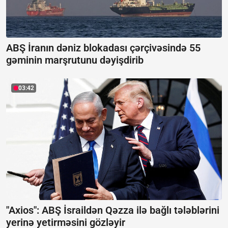
ABŞ İranın dəniz blokadası çərçivəsində 55
gəminin marşrutunu dəyişdirib
03:42
"Axios": ABŞ İsraildən Qəzza ilə bağlı tələblərini
yerinə yetirməsini gözləyir