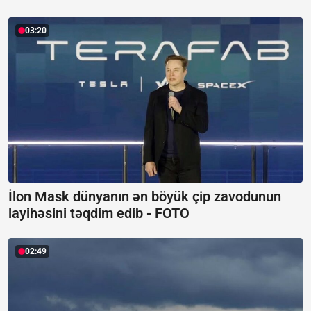
03:20
İlon Mask dünyanın ən böyük çip zavodunun
layihəsini təqdim edib -
FOTO
02:49