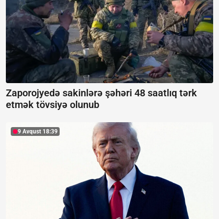
Zaporojyedə sakinlərə şəhəri 48 saatlıq tərk
etmək tövsiyə olunub
9 Avqust 18:39