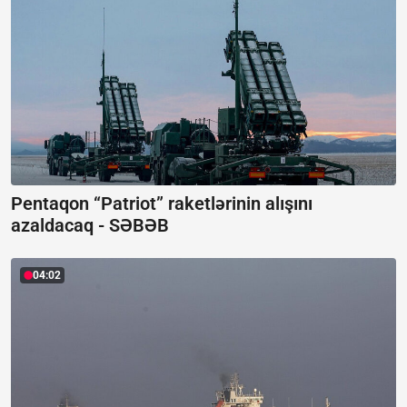
Pentaqon “Patriot” raketlərinin alışını
azaldacaq -
SƏBƏB
04:02