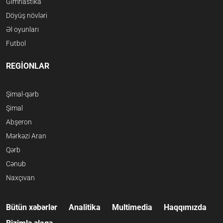
Gimnastika
Döyüş növləri
Əl oyunları
Futbol
REGİONLAR
Şimal-qərb
Şimal
Abşeron
Mərkəzi Aran
Qərb
Cənub
Naxçıvan
Bütün xəbərlər
Analitika
Multimedia
Haqqımızda