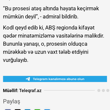
“Bu prosesi atəş altında həyata keçirmək
mümkün deyil”, - admiral bildirib.
Kodl qeyd edib ki, ABŞ regionda kifayət
qədər minatəmizləmə vasitələrinə malikdir.
Bununla yanaşı, o, prosesin olduqca
mürəkkəb və uzun vaxt tələb etdiyini
vurğulayıb.
Müəllif:
Teleqraf.az
Paylaş