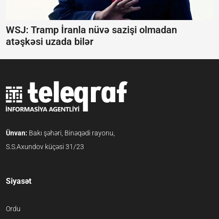
WSJ: Tramp İranla nüvə sazişi olmadan
atəşkəsi uzada bilər
Ünvan:
Bakı şəhəri, Binəqədi rayonu,
S.S.Axundov küçəsi 31/23
Siyasət
Ordu