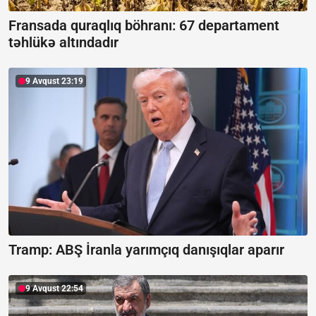
Fransada quraqlıq böhranı:
67 departament
təhlükə altındadır
9 Avqust 23:19
Tramp: ABŞ İranla yarımçıq danışıqlar aparır
9 Avqust 22:54