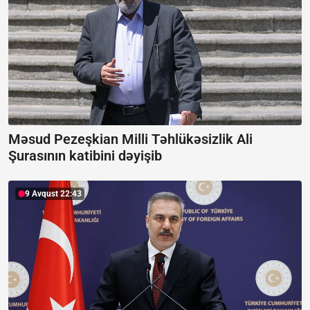
Məsud Pezeşkian Milli Təhlükəsizlik Ali
Şurasının katibini dəyişib
9 Avqust 22:43