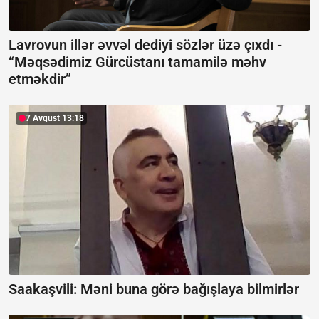
Lavrovun illər əvvəl dediyi sözlər üzə çıxdı -
“Məqsədimiz Gürcüstanı tamamilə məhv
etməkdir”
7 Avqust 13:18
Saakaşvili:
Məni buna görə bağışlaya bilmirlər