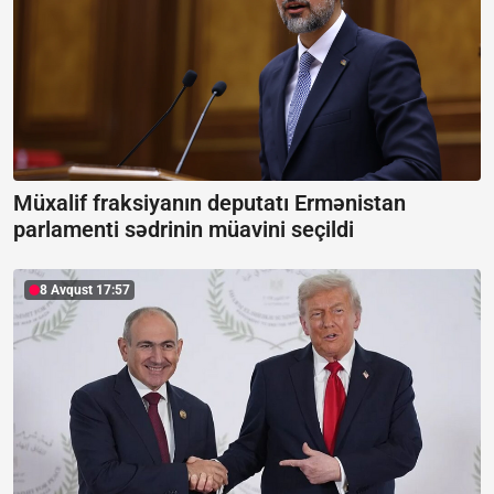
Müxalif fraksiyanın deputatı Ermənistan
parlamenti sədrinin müavini seçildi
8 Avqust 17:57