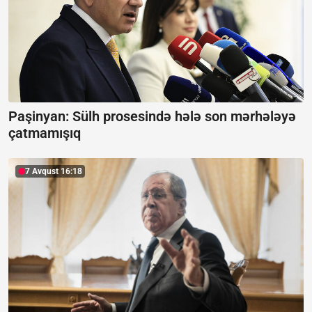
Paşinyan:
Sülh prosesində hələ son mərhələyə
çatmamışıq
7 Avqust 16:18