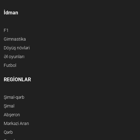
İdman
F1
Gimnastika
Döyüş növləri
Əl oyunları
Futbol
REGİONLAR
Şimal-qərb
Şimal
Abşeron
Mərkəzi Aran
Qərb