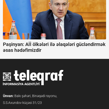
Paşinyan: Aİİ ölkələri ilə əlaqələri gücləndirmək
əsas hədəfimizdir
Ünvan:
Bakı şəhəri, Binəqədi rayonu,
S.S.Axundov küçəsi 31/23