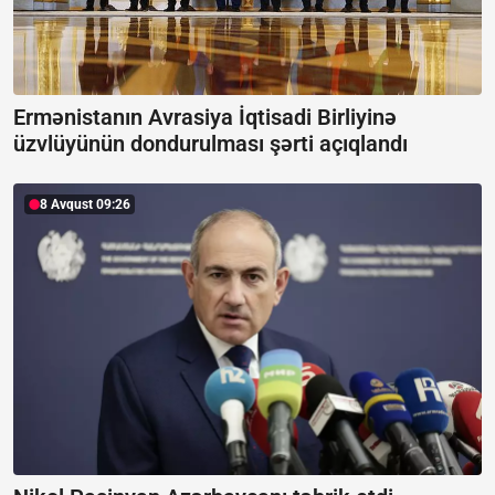
Ermənistanın Avrasiya İqtisadi Birliyinə
üzvlüyünün dondurulması şərti açıqlandı
8 Avqust 09:26