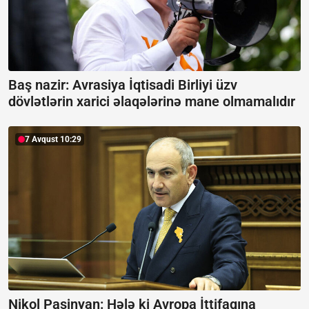
Baş nazir: Avrasiya İqtisadi Birliyi üzv
dövlətlərin xarici əlaqələrinə mane olmamalıdır
7 Avqust 10:29
Nikol Paşinyan: Hələ ki Avropa İttifaqına