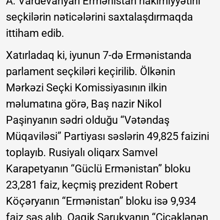
A. Vardevanyan Ermənistan hakimiyyətini
seçkilərin nəticələrini saxtalaşdırmaqda
ittiham edib.
Xatırladaq ki, iyunun 7-də Ermənistanda
parlament seçkiləri keçirilib. Ölkənin
Mərkəzi Seçki Komissiyasının ilkin
məlumatına görə, Baş nazir Nikol
Paşinyanın sədri olduğu “Vətəndaş
Müqaviləsi” Partiyası səslərin 49,825 faizini
toplayıb. Rusiyalı oliqarx Samvel
Karapetyanın “Güclü Ermənistan” bloku
23,281 faiz, keçmiş prezident Robert
Köçəryanın “Ermənistan” bloku isə 9,934
faiz səs alıb. Qaqik Sarukyanın “Çiçəklənən