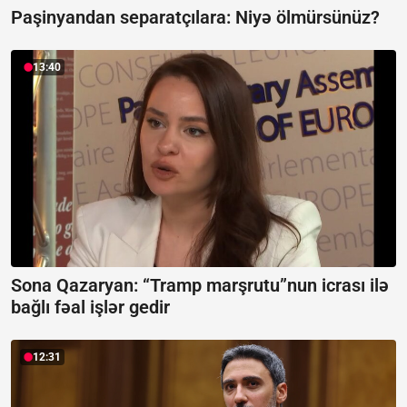
Paşinyandan separatçılara:
Niyə ölmürsünüz?
13:40
Sona Qazaryan:
“Tramp marşrutu”nun icrası ilə
bağlı fəal işlər gedir
12:31