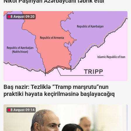
Nikol Paşinyan Azərbaycanı təbrik etdi
8 Avqust 09:20
Baş nazir: Tezliklə “Tramp marşrutu”nun
praktiki həyata keçirilməsinə başlayacağıq
8 Avqust 09:14