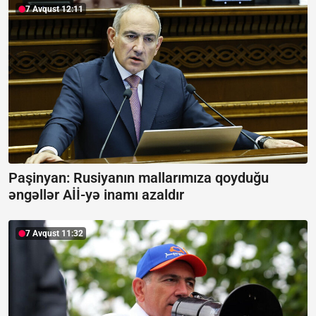
7 Avqust 12:11
Paşinyan: Rusiyanın mallarımıza qoyduğu
əngəllər Aİİ-yə inamı azaldır
7 Avqust 11:32