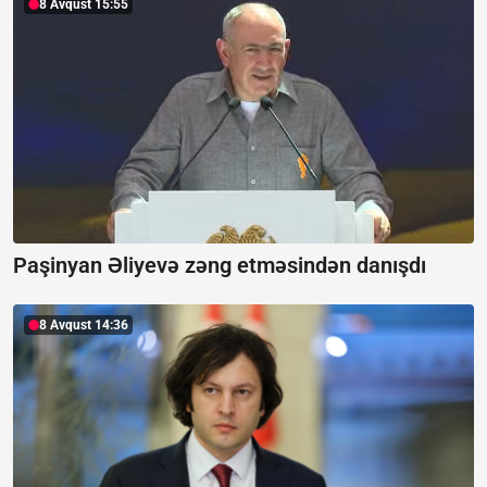
8 Avqust 15:55
Paşinyan Əliyevə zəng etməsindən danışdı
8 Avqust 14:36