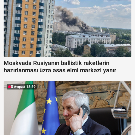
Moskvada Rusiyanın ballistik raketlərin
hazırlanması üzrə əsas elmi mərkəzi yanır
5 Avqust 18:59