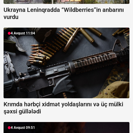
Ukrayna Leninqradda “Wildberries”in anbarını
vurdu
4 Avqust 11:04
Krımda hərbçi xidmət yoldaşlarını və üç mülki
şəxsi güllələdi
4 Avqust 09:51