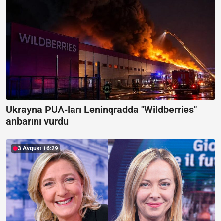
Ukrayna PUA-ları Leninqradda "Wildberries"
anbarını vurdu
3 Avqust 16:29