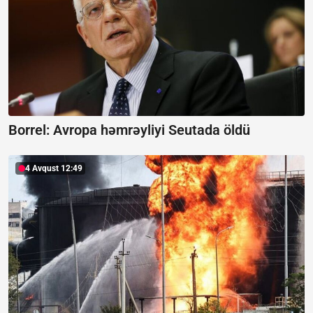
Borrel:
Avropa həmrəyliyi Seutada öldü
4 Avqust 12:49