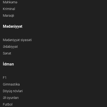
Məhkəmə
Kriminal
Maraqlı
Mədəniyyət
Mədəniyyət siyasəti
Ədəbiyyat
Sənət
İdman
F1
Gimnastika
Döyüş növləri
Əl oyunları
Futbol