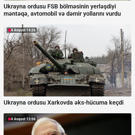
Ukrayna ordusu FSB bölməsinin yerləşdiyi
məntəqə, avtomobil və dəmir yollarını vurdu
4 Avqust 14:26
Ukrayna ordusu Xarkovda əks-hücuma keçdi
4 Avqust 13:56