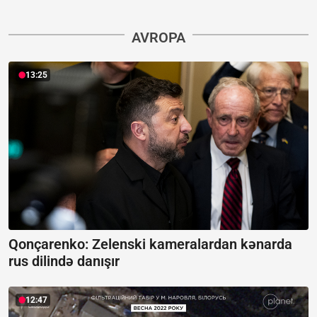
AVROPA
13:25
Qonçarenko:
Zelenski kameralardan kənarda
rus dilində danışır
12:47