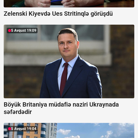
Zelenski Kiyevdə Ues Stritinqlə görüşdü
5 Avqust 19:09
Böyük Britaniya müdafiə naziri Ukraynada
səfərdədir
5 Avqust 19:04