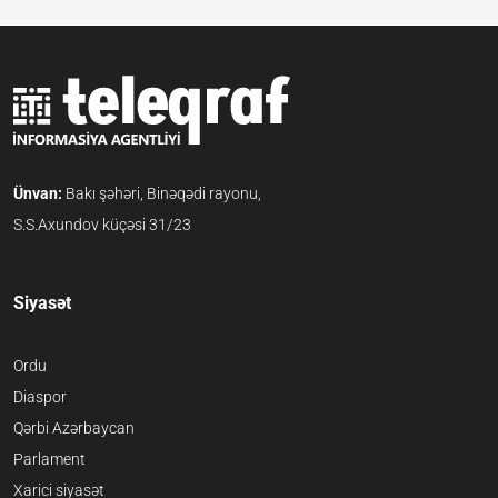
Ünvan:
Bakı şəhəri, Binəqədi rayonu,
S.S.Axundov küçəsi 31/23
Siyasət
Ordu
Diaspor
Qərbi Azərbaycan
Parlament
Xarici siyasət