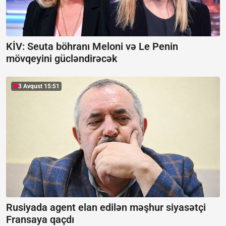
KİV: Seuta böhranı Meloni və Le Penin
mövqeyini gücləndirəcək
3 Avqust 15:51
Rusiyada agent elan edilən məşhur siyasətçi
Fransaya qaçdı