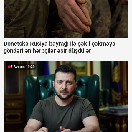
Donetskə Rusiya bayrağı ilə şəkil çəkməyə
göndərilən hərbçilər əsir düşdülər
5 Avqust 19:29