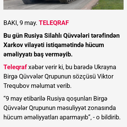
BAKI, 9 may.
TELEQRAF
Bu gün Rusiya Silahlı Qüvvələri tərəfindən
Xarkov vilayəti istiqamətində hücum
əməliyyatı baş verməyib.
Teleqraf
xəbər verir ki, bu barədə Ukrayna
Birgə Qüvvələr Qrupunun sözçüsü Viktor
Trequbov məlumat verib.
“9 may etibarilə Rusiya qoşunları Birgə
Qüvvələr Qrupunun məsuliyyət zonasında
hücum əməliyyatları aparmayıb”, - o bildirib.