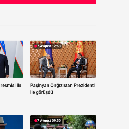
7 Avqust 12:53
rəsmisi ilə
Paşinyan Qırğızıstan Prezidenti
ilə görüşdü
7 Avqust 09:50