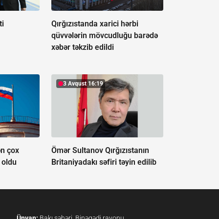
ti
Qırğızıstanda xarici hərbi
qüvvələrin mövcudluğu barədə
xəbər təkzib edildi
3 Avqust 16:19
ən çox
Ömər Sultanov Qırğızıstanın
 oldu
Britaniyadakı səfiri təyin edilib
Ünvan:
Bakı şəhəri, Binəqədi rayonu,