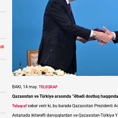
tdi
BAKI, 14 may.
TELEQRAF
Qazaxıstan və Türkiyə arasında “Əbədi dostluq haqqında
xəbər verir ki, bu barədə Qazaxıstan Prezidenti 
Teleqraf
Astanada ikitərəfli danışıqlardan və Qazaxıstan-Türkiyə 