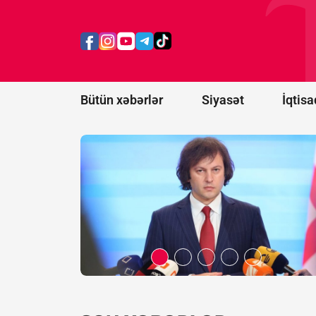
Kobaxidze:
Bu cinayət
Rusiya
prezidentinin
əmri ilə
törədilib
Bütün xəbərlər
Siyasət
İqtisa