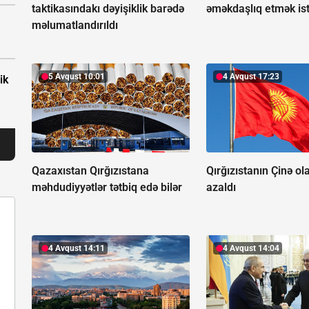
taktikasındakı dəyişiklik barədə
əməkdaşlıq etmək is
məlumatlandırıldı
5 Avqust 10:01
4 Avqust 17:23
ik
Qazaxıstan Qırğızıstana
Qırğızıstanın Çinə ol
məhdudiyyətlər tətbiq edə bilər
azaldı
4 Avqust 14:11
4 Avqust 14:04