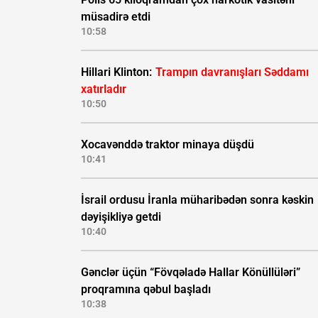
müsadirə etdi
10:58
Hillari Klinton:
Trampın davranışları Səddamı
xatırladır
10:50
Xocavənddə traktor minaya düşdü
10:41
İsrail ordusu İranla müharibədən sonra kəskin
dəyişikliyə getdi
10:40
Gənclər üçün “Fövqəladə Hallar Könüllüləri”
proqramına qəbul başladı
10:38