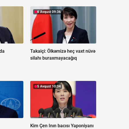
6 Avqust 09:36
nda
Takaiçi: Ölkəmizə heç vaxt nüvə
silahı buraxmayacağıq
5 Avqust 10:34
ə
Kim Çen Inın bacısı Yaponiyanı