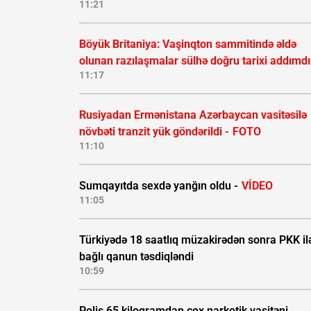
11:21
Böyük Britaniya: Vaşinqton sammitində əldə
olunan razılaşmalar sülhə doğru tarixi addımdı
11:17
Rusiyadan Ermənistana Azərbaycan vasitəsilə
növbəti tranzit yük göndərildi -
FOTO
11:10
Sumqayıtda sexdə yanğın oldu -
VİDEO
11:05
Türkiyədə 18 saatlıq müzakirədən sonra PKK il
bağlı qanun təsdiqləndi
10:59
Polis 65 kiloqramdan çox narkotik vasitəni