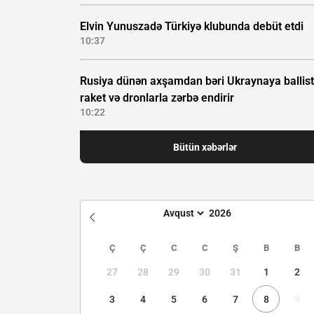
Elvin Yunuszadə Türkiyə klubunda debüt etdi
10:37
Rusiya dünən axşamdan bəri Ukraynaya ballist
raket və dronlarla zərbə endirir
10:22
Bütün xəbərlər
Ç
Ç
C
C
Ş
B
B
27
28
29
30
31
1
2
3
4
5
6
7
8
9