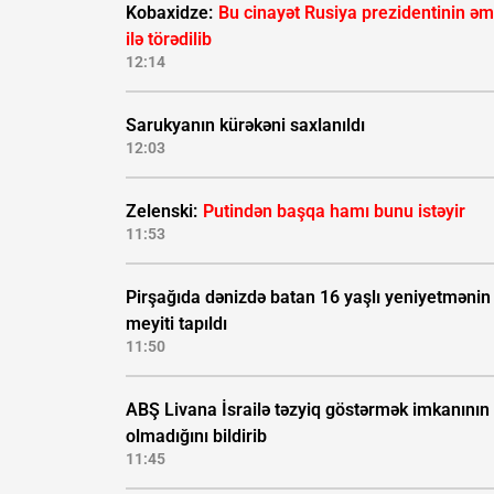
Kobaxidze:
Bu cinayət Rusiya prezidentinin əm
ilə törədilib
12:14
Sarukyanın kürəkəni saxlanıldı
12:03
Zelenski:
Putindən başqa hamı bunu istəyir
11:53
Pirşağıda dənizdə batan 16 yaşlı yeniyetmənin
meyiti tapıldı
11:50
ABŞ Livana İsrailə təzyiq göstərmək imkanının
olmadığını bildirib
11:45