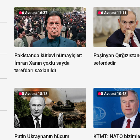
6 Avqust 16:37
6 Avqust 11:11
Pakistanda kütləvi nümayişlər:
Paşinyan Qırğızısta
İmran Xanın çoxlu sayda
səfərdədir
tərəfdarı saxlanıldı
5 Avqust 18:18
5 Avqust 10:43
Putin Ukraynanın hücum
KTMT:
NATO biziml