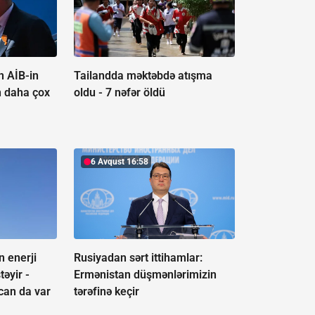
n AİB-in
Tailandda məktəbdə atışma
n daha çox
oldu -
7 nəfər öldü
6 Avqust 16:58
n enerji
Rusiyadan sərt ittihamlar:
təyir -
Ermənistan düşmənlərimizin
can da var
tərəfinə keçir