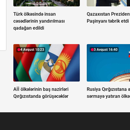
Türk ölkəsində insan
Qazaxıstan Preziden
cəsədlərinin yandırılması
Paşinyanı təbrik etdi
qadağan edildi
4 Avqust 10:23
3 Avqust 16:40
Aİİ ölkələrinin baş nazirləri
Rusiya Qırğızıstana 
Qırğızıstanda görüşəcəklər
sərmayə yatıran ölkə