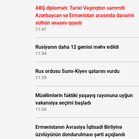
ABŞ diplomatı: Tarixi Vaşinqton sammiti
Azərbaycan və Ermənistan arasında davamlı
sülhün əsasını qoyub
11:41
Rusiyanın daha 12 gəmisi məhv edildi
11:34
Rus ordusu Sumı-Kiyev qatarını vurdu
11:29
Müəllimlərin faktiki yaşayış rayonuna uyğun
vakansiya seçimi başladı
11:26
Ermənistanın Avrasiya İqtisadi Birliyinə
üzvlüyünün dondurulması şərti açıqlandı