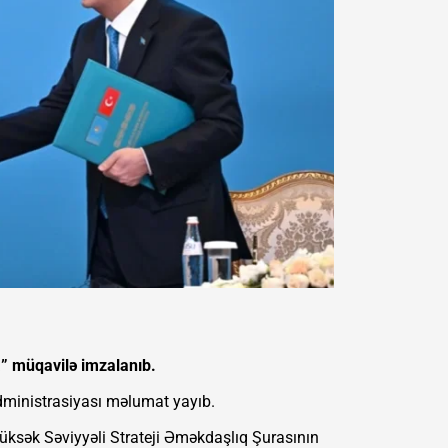
” müqavilə imzalanıb.
Administrasiyası məlumat yayıb.
Yüksək Səviyyəli Strateji Əməkdaşlıq Şurasının