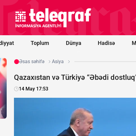
Rusiyanın
daha 12
gəmisi
məhv
edildi
diyyat
Toplum
Dünya
Hadisə
M
Əsas səhifə
Asiya
Qazaxıstan və Türkiyə “Əbədi dostluq
14 May 17:53