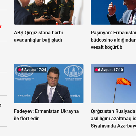
r
ABŞ Qırğızıstana hərbi
Paşinyan: Ermənista
avadanlıqlar bağışladı
büdcəsinə aldığında
vəsait köçürüb
6 Avqust 17:24
6 Avqust 17:10
ə
Fadeyev:
Ermənistan Ukrayna
Qırğızıstan Rusiyada
ilə flört edir
asılılığını azaltmaq is
Siyahısında Azərbay