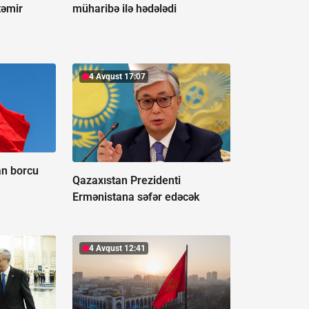
təmir
müharibə ilə hədələdi
4 Avqust 17:07
an borcu
Qazaxıstan Prezidenti
Ermənistana səfər edəcək
4 Avqust 12:41