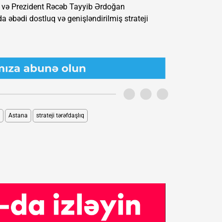
v və Prezident Rəcəb Tayyib Ərdoğan
a əbədi dostluq və genişləndirilmiş strateji
Astana
strateji tərəfdaşlıq