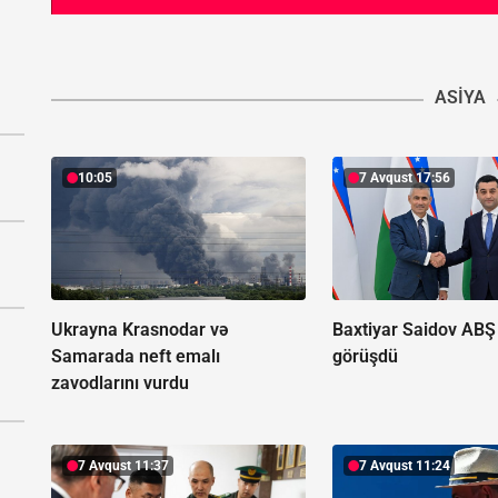
ASIYA
10:05
7 Avqust 17:56
Ukrayna Krasnodar və
Baxtiyar Saidov ABŞ 
Samarada neft emalı
görüşdü
zavodlarını vurdu
7 Avqust 11:37
7 Avqust 11:24