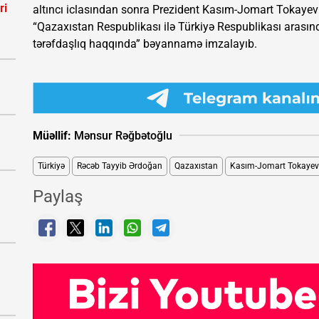
ri
altıncı iclasından sonra Prezident Kasım-Jomart Tokaye
“Qazaxıstan Respublikası ilə Türkiyə Respublikası arasınd
tərəfdaşlıq haqqında” bəyannamə imzalayıb.
Müəllif:
Mənsur Rəğbətoğlu
Türkiyə
Rəcəb Tayyib Ərdoğan
Qazaxıstan
Kasım-Jomart Tokayev
Paylaş