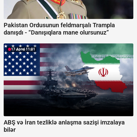
Pakistan Ordusunun feldmarşalı Trampla
danışdı -
“Danışıqlara mane olursunuz”
17 Aprel 11:01
ABŞ və İran tezliklə anlaşma sazişi imzalaya
bilər