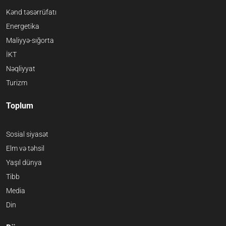
Kənd təsərrüfatı
Energetika
Maliyyə-sığorta
İKT
Nəqliyyat
Turizm
Toplum
Sosial siyasət
Elm və təhsil
Yaşıl dünya
Tibb
Media
Din