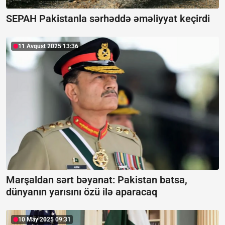
SEPAH Pakistanla sərhəddə əməliyyat keçirdi
11 Avqust 2025 13:36
Marşaldan sərt bəyanat:
Pakistan batsa,
dünyanın yarısını özü ilə aparacaq
10 May 2025 09:31