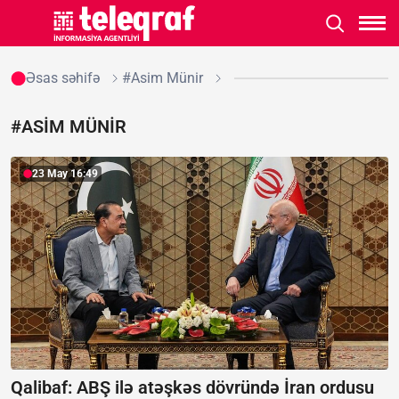
Əsas səhifə
#Asim Münir
#ASIM MÜNIR
23 May 16:49
Qalibaf: ABŞ ilə atəşkəs dövründə İran ordusu