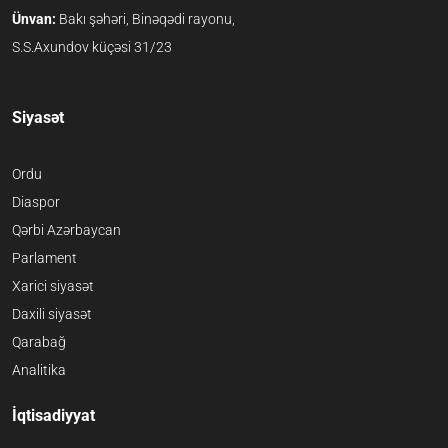
Ünvan:
Bakı şəhəri, Binəqədi rayonu,
S.S.Axundov küçəsi 31/23
Siyasət
Ordu
Diaspor
Qərbi Azərbaycan
Parlament
Xarici siyasət
Daxili siyasət
Qarabağ
Analitika
İqtisadiyyat