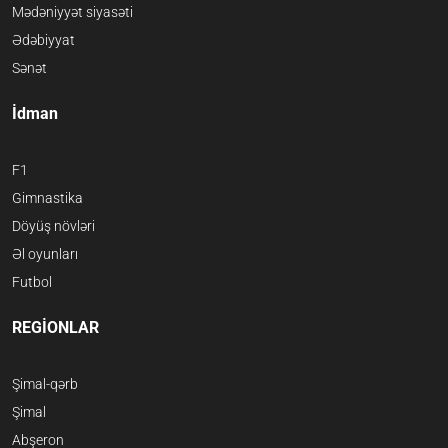
Mədəniyyət siyasəti
Ədəbiyyat
Sənət
İdman
F1
Gimnastika
Döyüş növləri
Əl oyunları
Futbol
REGİONLAR
Şimal-qərb
Şimal
Abşeron