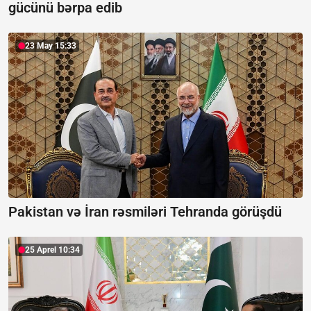
gücünü bərpa edib
23 May 15:33
Pakistan və İran rəsmiləri Tehranda görüşdü
25 Aprel 10:34