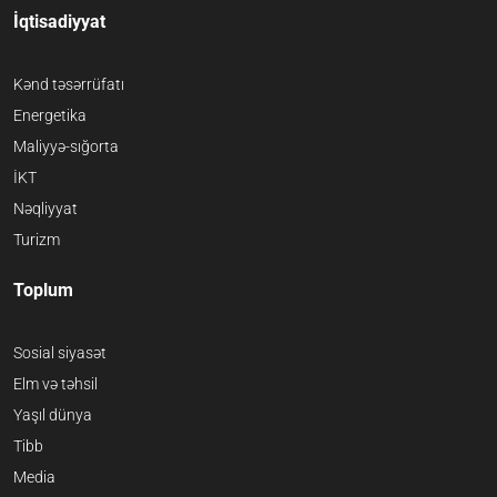
İqtisadiyyat
Kənd təsərrüfatı
Energetika
Maliyyə-sığorta
İKT
Nəqliyyat
Turizm
Toplum
Sosial siyasət
Elm və təhsil
Yaşıl dünya
Tibb
Media