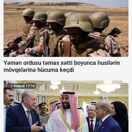
Yəmən ordusu təmas xətti boyunca husilərin
mövqelərinə hücuma keçdi
7 Avqust 17:15