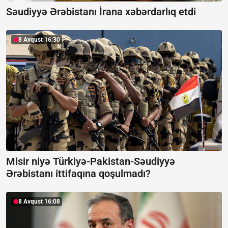
Səudiyyə Ərəbistanı İrana xəbərdarlıq etdi
8 Avqust 16:30
Misir niyə Türkiyə-Pakistan-Səudiyyə
Ərəbistanı ittifaqına qoşulmadı?
8 Avqust 16:08