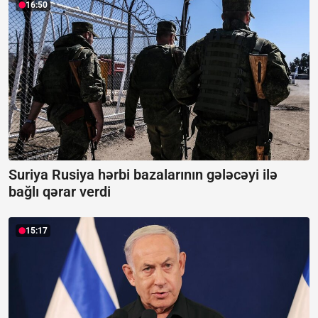
16:50
Suriya Rusiya hərbi bazalarının gələcəyi ilə
bağlı qərar verdi
15:17