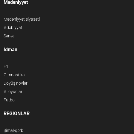
Mədəniyyət
Mədəniyyət siyasəti
Ədəbiyyat
Sənət
İdman
F1
Gimnastika
Döyüş növləri
Əl oyunları
Futbol
REGİONLAR
Şimal-qərb