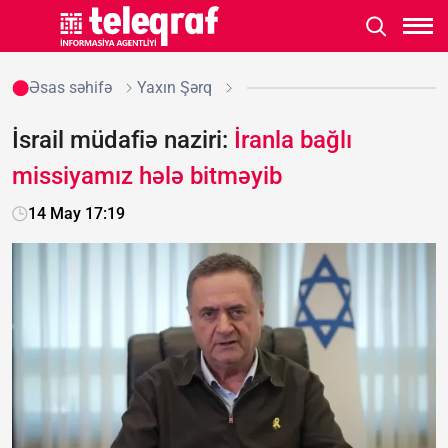
Əsas səhifə
Yaxın Şərq
İsrail müdafiə naziri:
İranla bağlı
missiyamız hələ bitməyib
14 May 17:19