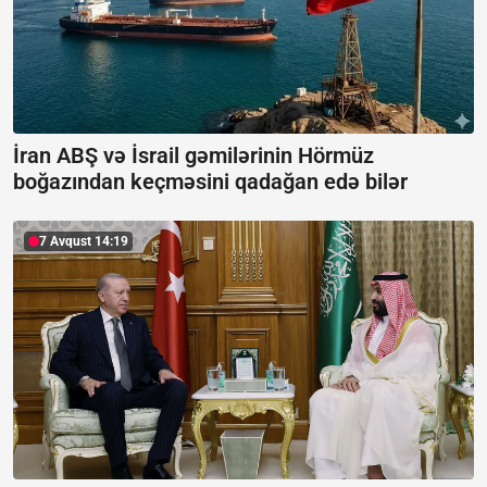
İran ABŞ və İsrail gəmilərinin Hörmüz
boğazından keçməsini qadağan edə bilər
7 Avqust 14:19