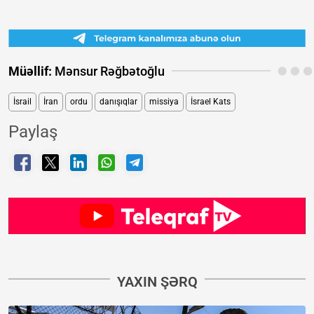
Müəllif:
Mənsur Rəğbətoğlu
İsrail
İran
ordu
danışıqlar
missiya
İsrael Kats
Paylaş
YAXIN ŞƏRQ