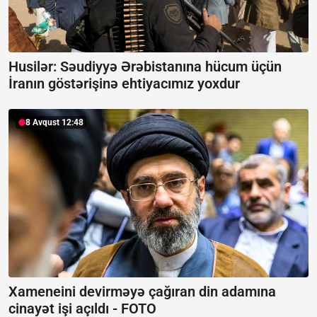
Husilər: Səudiyyə Ərəbistanına hücum üçün
İranın göstərişinə ehtiyacımız yoxdur
8 Avqust 12:48
Xameneini devirməyə çağıran din adamına
cinayət işi açıldı -
FOTO