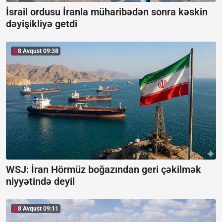
İsrail ordusu İranla müharibədən sonra kəskin
dəyişikliyə getdi
8 Avqust 09:38
WSJ: İran Hörmüz boğazından geri çəkilmək
niyyətində deyil
8 Avqust 09:11