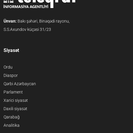
Ünvan:
Bakı şəhəri, Binəqədi rayonu,
S.S.Axundov küçəsi 31/23
Siyasət
Ordu
Diaspor
Qərbi Azərbaycan
Parlament
Xarici siyasət
Daxili siyasət
Qarabağ
Analitika