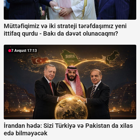
Müttəfiqimiz və iki strateji tərəfdaşımız yeni
ittifaq qurdu -
Bakı da dəvət olunacaqmı?
7 Avqust 17:13
İrandan hədə: Sizi Türkiyə və Pakistan da xilas
edə bilməyəcək