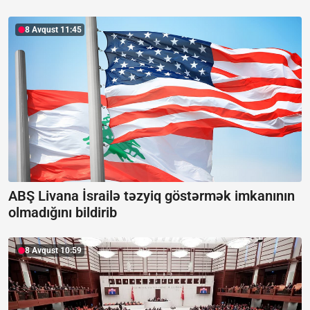
8 Avqust 11:45
ABŞ Livana İsrailə təzyiq göstərmək imkanının
olmadığını bildirib
8 Avqust 10:59