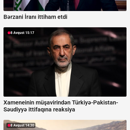
Bərzani İranı ittiham etdi
8 Avqust 15:17
Xameneinin müşavirindən Türkiyə-Pakistan-
Səudiyyə ittifaqına reaksiya
8 Avqust 14:30