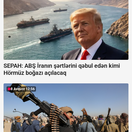
SEPAH: ABŞ İranın şərtlərini qəbul edən kimi
Hörmüz boğazı açılacaq
8 Avqust 12:56