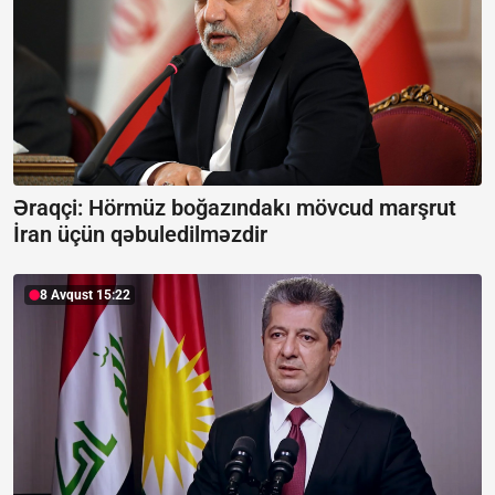
Əraqçi: Hörmüz boğazındakı mövcud marşrut
İran üçün qəbuledilməzdir
8 Avqust 15:22