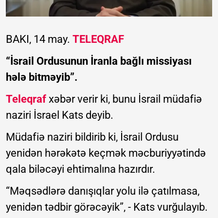
BAKI, 14 may.
TELEQRAF
“İsrail Ordusunun İranla bağlı missiyası
hələ bitməyib”.
Teleqraf
xəbər verir ki, bunu İsrail müdafiə
naziri İsrael Kats deyib.
Müdafiə naziri bildirib ki, İsrail Ordusu
yenidən hərəkətə keçmək məcburiyyətində
qala biləcəyi ehtimalına hazırdır.
“Məqsədlərə danışıqlar yolu ilə çatılmasa,
yenidən tədbir görəcəyik”, - Kats vurğulayıb.