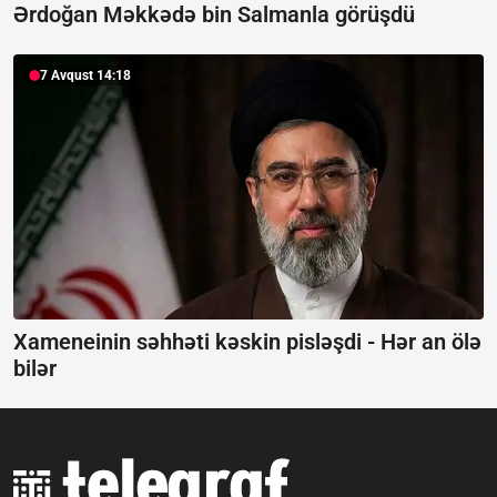
Ərdoğan Məkkədə bin Salmanla görüşdü
7 Avqust 14:18
Xameneinin səhhəti kəskin pisləşdi -
Hər an ölə
bilər