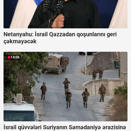
Netanyahu: İsrail Qəzzadan qoşunlarını geri
çəkməyəcək
14:06
İsrail qüvvələri Suriyanın Səmədaniyə ərazisinə