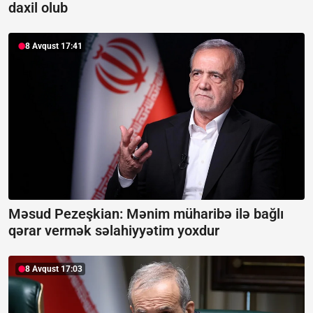
daxil olub
8 Avqust 17:41
Məsud Pezeşkian: Mənim müharibə ilə bağlı
qərar vermək səlahiyyətim yoxdur
8 Avqust 17:03