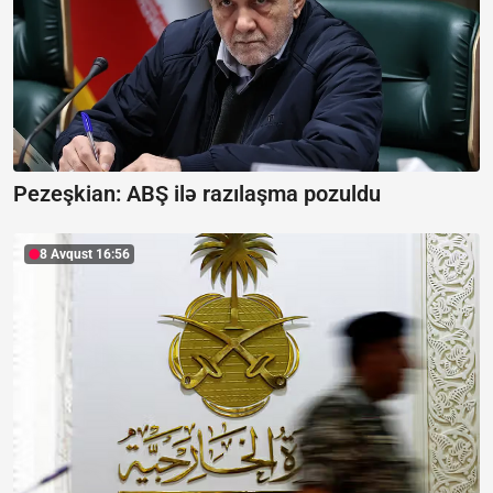
Pezeşkian:
ABŞ ilə razılaşma pozuldu
8 Avqust 16:56