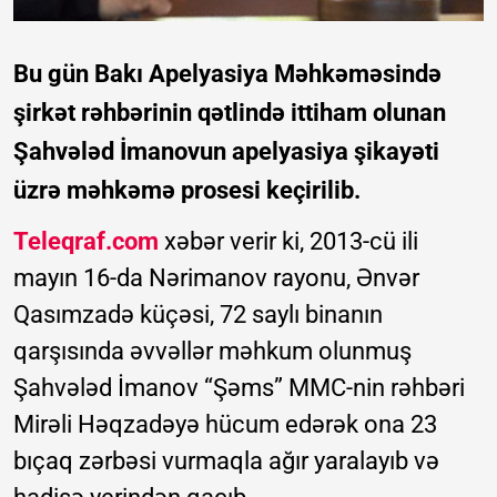
Bu gün Bakı Apelyasiya Məhkəməsində
şirkət rəhbərinin qətlində ittiham olunan
Şahvələd İmanovun apelyasiya şikayəti
üzrə məhkəmə prosesi keçirilib.
Teleqraf.com
xəbər verir ki, 2013-cü ili
mayın 16-da Nərimanov rayonu, Ənvər
Qasımzadə küçəsi, 72 saylı binanın
qarşısında əvvəllər məhkum olunmuş
Şahvələd İmanov “Şəms” MMC-nin rəhbəri
Mirəli Həqzadəyə hücum edərək ona 23
bıçaq zərbəsi vurmaqla ağır yaralayıb və