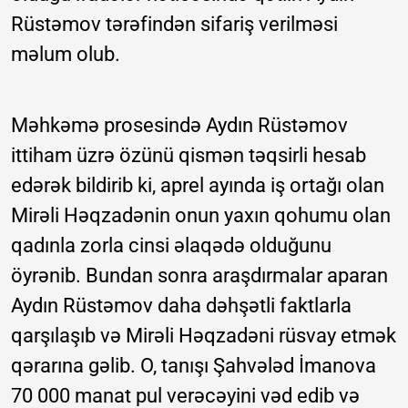
Rüstəmov tərəfindən sifariş verilməsi
məlum olub.
Məhkəmə prosesində Aydın Rüstəmov
ittiham üzrə özünü qismən təqsirli hesab
edərək bildirib ki, aprel ayında iş ortağı olan
Mirəli Həqzadənin onun yaxın qohumu olan
qadınla zorla cinsi əlaqədə olduğunu
öyrənib. Bundan sonra araşdırmalar aparan
Aydın Rüstəmov daha dəhşətli faktlarla
qarşılaşıb və Mirəli Həqzadəni rüsvay etmək
qərarına gəlib. O, tanışı Şahvələd İmanova
70 000 manat pul verəcəyini vəd edib və