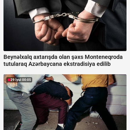
Beynəlxalq axtarışda olan şəxs Monteneqroda
tutularaq Azərbaycana ekstradisiya edilib
29 İyul 00:05