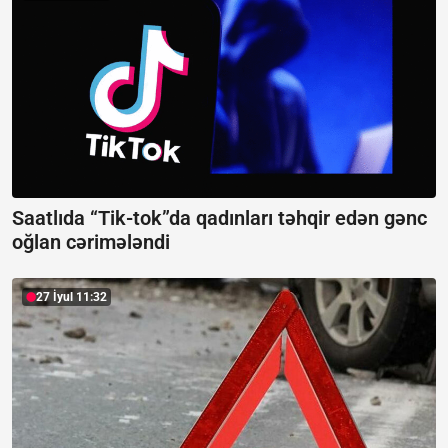
Saatlıda “Tik-tok”da qadınları təhqir edən gənc
oğlan cərimələndi
27 İyul 11:32