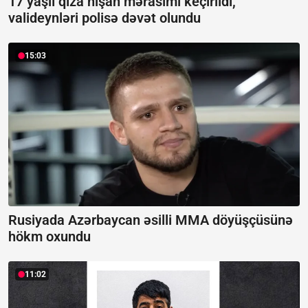
17 yaşlı qıza nişan mərasimi keçirildi,
valideynləri polisə dəvət olundu
15:03
Rusiyada Azərbaycan əsilli MMA döyüşçüsünə
hökm oxundu
11:02