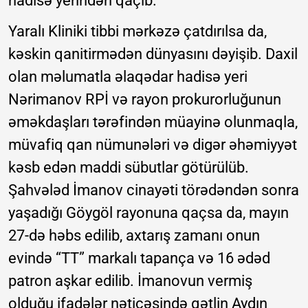
hadisə yerindən qaçıb.
Yaralı Kliniki tibbi mərkəzə çatdırılsa da,
kəskin qanitirmədən dünyasını dəyişib. Daxil
olan məlumatla əlaqədar hadisə yeri
Nərimanov RPİ və rayon prokurorluğunun
əməkdaşları tərəfindən müayinə olunmaqla,
müvafiq qan nümunələri və digər əhəmiyyət
kəsb edən maddi sübutlar götürülüb.
Şahvələd İmanov cinayəti törədəndən sonra
yaşadığı Göygöl rayonuna qaçsa da, mayın
27-də həbs edilib, axtarış zamanı onun
evində “TT” markalı tapança və 16 ədəd
patron aşkar edilib. İmanovun vermiş
olduğu ifadələr nəticəsində qətlin Aydın