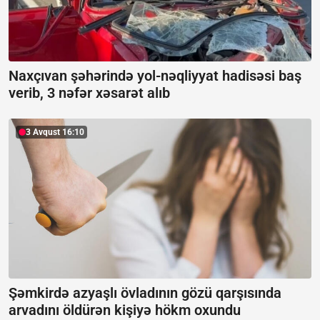
Naxçıvan şəhərində yol-nəqliyyat hadisəsi baş
verib, 3 nəfər xəsarət alıb
3 Avqust 16:10
Şəmkirdə azyaşlı övladının gözü qarşısında
arvadını öldürən kişiyə hökm oxundu