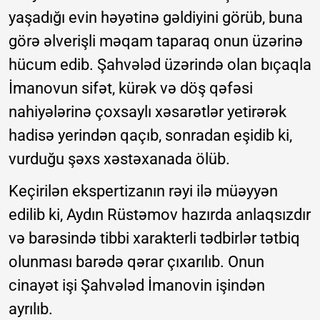
yaşadığı evin həyətinə gəldiyini görüb, buna
görə əlverişli məqam taparaq onun üzərinə
hücum edib. Şahvələd üzərində olan bıçaqla
İmanovun sifət, kürək və döş qəfəsi
nahiyələrinə çoxsaylı xəsarətlər yetirərək
hadisə yerindən qaçıb, sonradan eşidib ki,
vurduğu şəxs xəstəxanada ölüb.
Keçirilən ekspertizanın rəyi ilə müəyyən
edilib ki, Aydın Rüstəmov hazırda anlaqsızdır
və barəsində tibbi xarakterli tədbirlər tətbiq
olunması barədə qərar çıxarılıb. Onun
cinayət işi Şahvələd İmanovin işindən
ayrılıb.