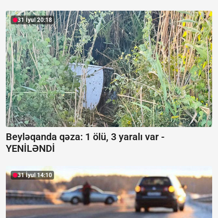
31 İyul 20:18
Beyləqanda qəza:
1 ölü, 3 yaralı var -
YENİLƏNDİ
31 İyul 14:10