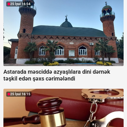
25 İyul 16:54
Astarada məsciddə azyaşlılara dini dərnək
təşkil edən şəxs cərimələndi
25 İyul 16:15