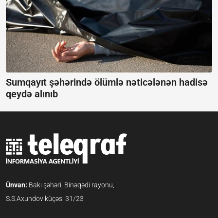
Sumqayıt şəhərində ölümlə nəticələnən hadisə
qeydə alınıb
Ünvan:
Bakı şəhəri, Binəqədi rayonu,
S.S.Axundov küçəsi 31/23