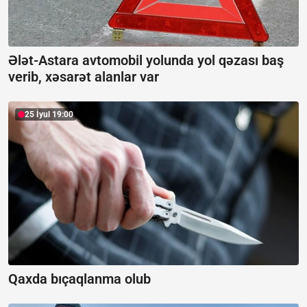
Ələt-Astara avtomobil yolunda yol qəzası baş
verib, xəsarət alanlar var
25 İyul 19:00
Qaxda bıçaqlanma olub