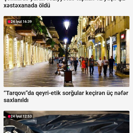
xəstəxanada öldü
24 İyul 16:39
“Tarqovı”da qeyri-etik sorğular keçirən üç nəfər
saxlanıldı
24 İyul 12:53