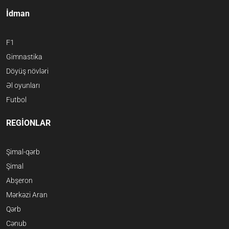
İdman
F1
Gimnastika
Döyüş növləri
Əl oyunları
Futbol
REGİONLAR
Şimal-qərb
Şimal
Abşeron
Mərkəzi Aran
Qərb
Cənub