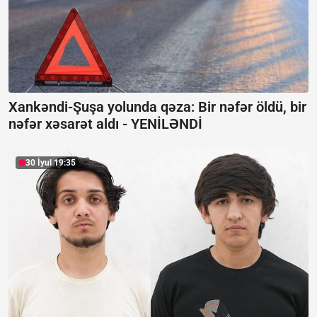
Xankəndi-Şuşa yolunda qəza: Bir nəfər öldü, bir
nəfər xəsarət aldı -
YENİLƏNDİ
30 İyul 19:35