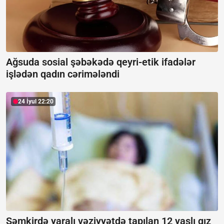
Ağsuda sosial şəbəkədə qeyri-etik ifadələr
işlədən qadın cərimələndi
24 İyul 22:20
Şəmkirdə yaralı vəziyyətdə tapılan 12 yaşlı qız