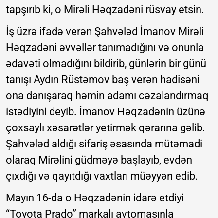
tapşırıb ki, o Mirəli Həqzadəni rüsvay etsin.
İş üzrə ifadə verən Şahvələd İmanov Mirəli
Həqzadəni əvvəllər tanımadığını və onunla
ədavəti olmadığını bildirib, günlərin bir günü
tanışı Aydın Rüstəmov baş verən hadisəni
ona danışaraq həmin adamı cəzalandırmaq
istədiyini deyib. İmanov Həqzadənin üzünə
çoxsaylı xəsarətlər yetirmək qərarına gəlib.
Şahvələd aldığı sifariş əsasında mütəmadi
olaraq Mirəlini güdməyə başlayıb, evdən
çıxdığı və qayıtdığı vaxtları müəyyən edib.
Mayın 16-da o Həqzadənin idarə etdiyi
“Toyota Prado” markalı avtomaşınla