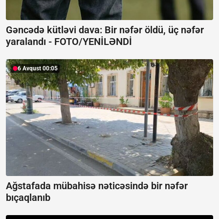
Gəncədə kütləvi dava: Bir nəfər öldü, üç nəfər
yaralandı -
FOTO/YENİLƏNDİ
6 Avqust 00:05
Ağstafada mübahisə nəticəsində bir nəfər
bıçaqlanıb