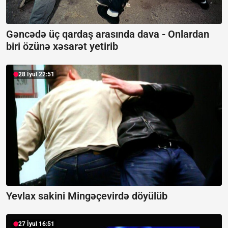
Gəncədə üç qardaş arasında dava -
Onlardan
biri özünə xəsarət yetirib
28 İyul 22:51
Yevlax sakini Mingəçevirdə döyülüb
27 İyul 16:51