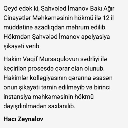
Qeyd edək ki, Şahvələd İmanov Bakı Ağır
Cinayətlər Məhkəməsinin hökmü ilə 12 il
müddətinə azadlıqdan məhrum edilib.
Hökmdən Şahvələd İmanov apelyasiya
şikayəti verib.
Hakim Vaqif Mursaqulovun sədrliyi ilə
keçirilən prosesdə qərar elan olunub.
Hakimlər kollegiyasının qərarına əsasən
onun şikayəti təmin edilməyib və birinci
instansiya məhkəməsinin hökmü
dəyişdirilmədən saxlanılıb.
Hacı Zeynalov