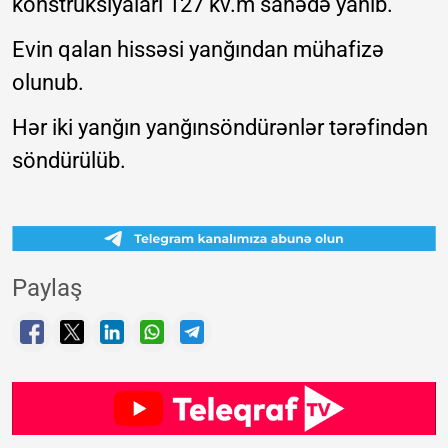
konstruksiyaları 127 kv.m sahədə yanıb.
Evin qalan hissəsi yanğından mühafizə
olunub.
Hər iki yanğın yanğınsöndürənlər tərəfindən
söndürülüb.
Paylaş