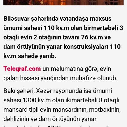
Biləsuvar şəhərində vətəndaşa məxsus
ümumi sahəsi 110 kv.m olan birmərtəbəli 3
otaqlı evin 2 otağının tavanı 76 kv.m və
dam örtüyünün yanar konstruksiyaları 110
kv.m sahədə yanıb.
Teleqraf.com
-un məlumatına görə, evin
qalan hissəsi yanğından mühafizə olunub.
Bakı şəhəri, Xəzər rayonunda isə ümumi
sahəsi 1300 kv.m olan ikimərtəbəli 8 otaqlı
mansard tipli evin mansardının, mətbəxinin,
dəhlizinin və dam örtüyünün yanar