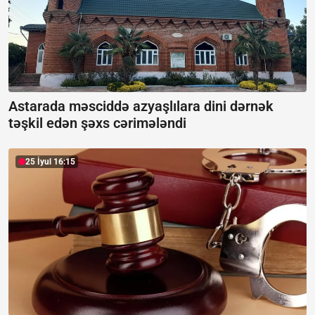
Astarada məsciddə azyaşlılara dini dərnək
təşkil edən şəxs cərimələndi
25 İyul 16:15