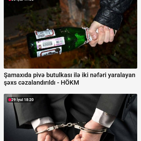
Şamaxıda pivə butulkası ilə iki nəfəri yaralayan
şəxs cəzalandırıldı -
HÖKM
29 İyul 18:20