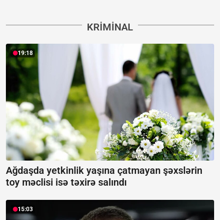
KRIMINAL
19:18
Ağdaşda yetkinlik yaşına çatmayan şəxslərin
toy məclisi isə təxirə salındı
15:03