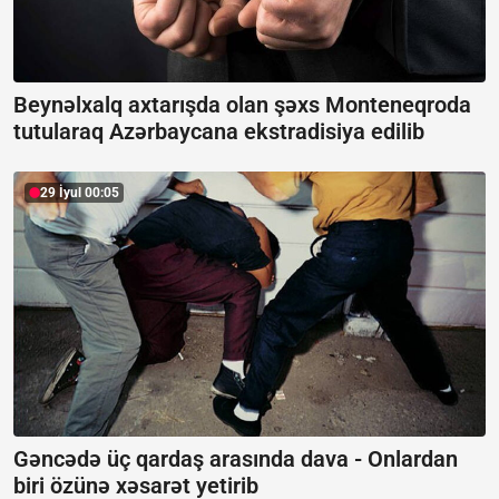
Beynəlxalq axtarışda olan şəxs Monteneqroda
tutularaq Azərbaycana ekstradisiya edilib
29 İyul 00:05
Gəncədə üç qardaş arasında dava -
Onlardan
biri özünə xəsarət yetirib