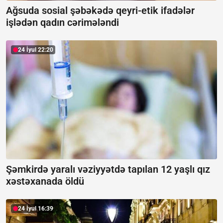
Ağsuda sosial şəbəkədə qeyri-etik ifadələr
işlədən qadın cərimələndi
24 İyul 22:20
Şəmkirdə yaralı vəziyyətdə tapılan 12 yaşlı qız
xəstəxanada öldü
24 İyul 16:39