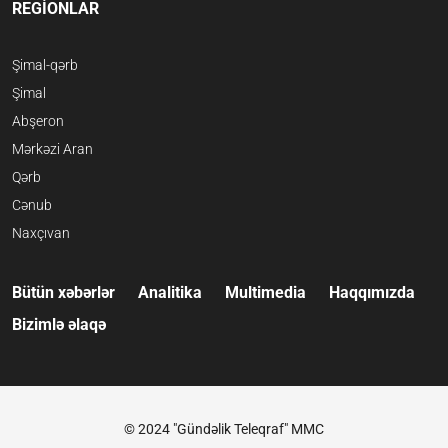
REGİONLAR
Şimal-qərb
Şimal
Abşeron
Mərkəzi Aran
Qərb
Cənub
Naxçıvan
Bütün xəbərlər
Analitika
Multimedia
Haqqımızda
Bizimlə əlaqə
© 2024 "Gündəlik Teleqraf" MMC