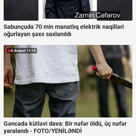
Sabunçuda 70 min manatlıq elektrik naqilləri
oğurlayan şəxs saxlanıldı
6 Avqust 11:15
Gəncədə kütləvi dava: Bir nəfər öldü, üç nəfər
yaralandı -
FOTO/YENİLƏNDİ