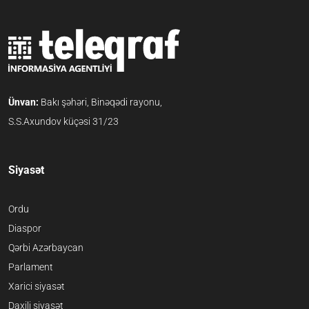
Ünvan:
Bakı şəhəri, Binəqədi rayonu,
S.S.Axundov küçəsi 31/23
Siyasət
Ordu
Diaspor
Qərbi Azərbaycan
Parlament
Xarici siyasət
Daxili siyasət