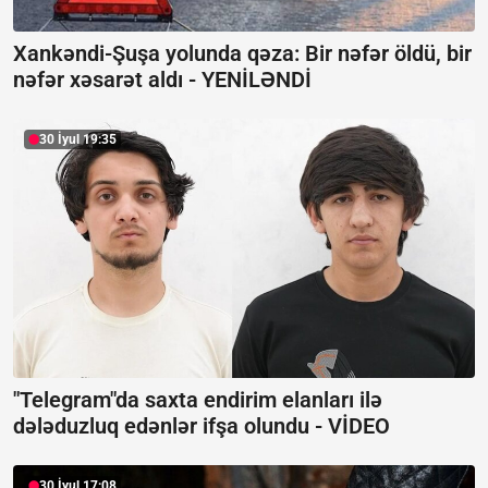
Xankəndi-Şuşa yolunda qəza: Bir nəfər öldü, bir
nəfər xəsarət aldı -
YENİLƏNDİ
30 İyul 19:35
"Telegram"da saxta endirim elanları ilə
dələduzluq edənlər ifşa olundu -
VİDEO
30 İyul 17:08