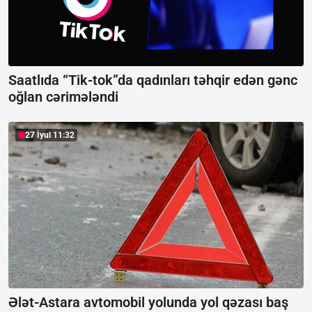
Saatlıda “Tik-tok”da qadınları təhqir edən gənc
oğlan cərimələndi
27 İyul 11:32
Ələt-Astara avtomobil yolunda yol qəzası baş