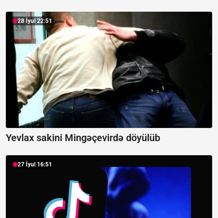
28 İyul 22:51
Yevlax sakini Mingəçevirdə döyülüb
27 İyul 16:51