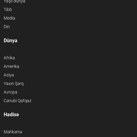
Yaşıl dünya
Tibb
Media
Din
Dünya
Afrika
Amerika
Asiya
Yaxın Şərq
Avropa
Cənubi Qafqaz
Hadisə
Məhkəmə