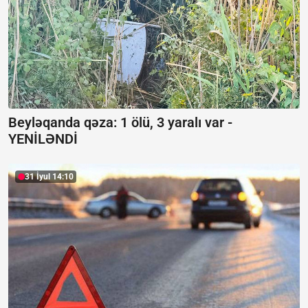
Beyləqanda qəza:
1 ölü, 3 yaralı var -
YENİLƏNDİ
31 İyul 14:10