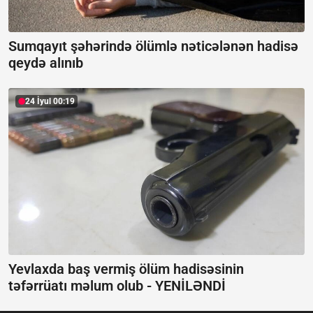
Sumqayıt şəhərində ölümlə nəticələnən hadisə
qeydə alınıb
24 İyul 00:19
Yevlaxda baş vermiş ölüm hadisəsinin
təfərrüatı məlum olub -
YENİLƏNDİ