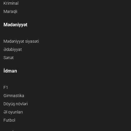
Kriminal
Maraqlı
Mədəniyyət
Mədəniyyət siyasəti
Ədəbiyyat
Sənət
İdman
F1
Gimnastika
Döyüş növləri
Əl oyunları
Futbol