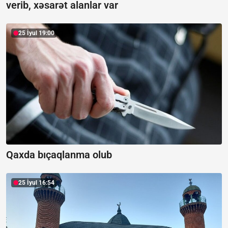
verib, xəsarət alanlar var
25 İyul 19:00
Qaxda bıçaqlanma olub
25 İyul 16:54