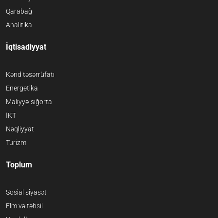
Qarabağ
Analitika
İqtisadiyyat
Kənd təsərrüfatı
Energetika
Maliyyə-sığorta
İKT
Nəqliyyat
Turizm
Toplum
Sosial siyasət
Elm və təhsil