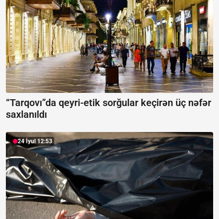
“Tarqovı”da qeyri-etik sorğular keçirən üç nəfər
saxlanıldı
24 İyul 12:53