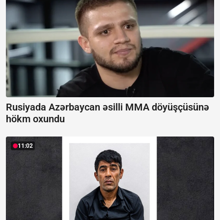
Rusiyada Azərbaycan əsilli MMA döyüşçüsünə
hökm oxundu
11:02