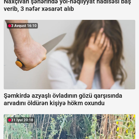
Naxçıvan şəhərində yol-nəqliyyat hadisəsi baş
verib, 3 nəfər xəsarət alıb
3 Avqust 16:10
Şəmkirdə azyaşlı övladının gözü qarşısında
arvadını öldürən kişiyə hökm oxundu
31 İyul 20:18