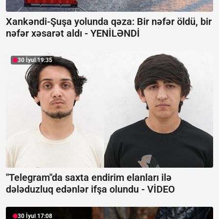
Xankəndi-Şuşa yolunda qəza: Bir nəfər öldü, bir
nəfər xəsarət aldı -
YENİLƏNDİ
30 İyul 19:35
"Telegram"da saxta endirim elanları ilə
dələduzluq edənlər ifşa olundu -
VİDEO
30 İyul 17:08