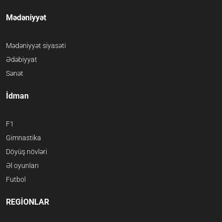
Mədəniyyət
Mədəniyyət siyasəti
Ədəbiyyat
Sənət
İdman
F1
Gimnastika
Döyüş növləri
Əl oyunları
Futbol
REGİONLAR