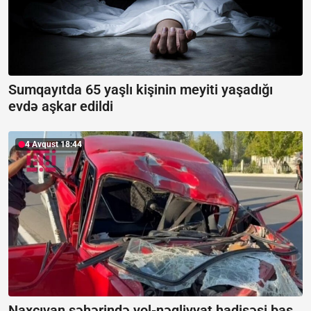
Sumqayıtda 65 yaşlı kişinin meyiti yaşadığı
evdə aşkar edildi
4 Avqust 18:44
Naxçıvan şəhərində yol-nəqliyyat hadisəsi baş