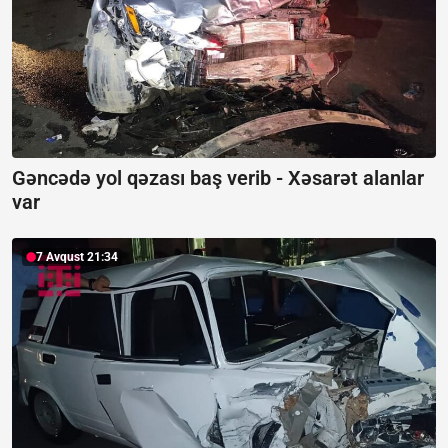
Gəncədə yol qəzası baş verib -
Xəsarət alanlar
var
7 Avqust 21:34