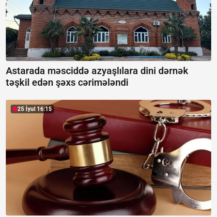
Astarada məsciddə azyaşlılara dini dərnək
təşkil edən şəxs cərimələndi
25 İyul 16:15