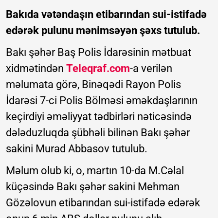
Bakıda vətəndaşın etibarından sui-istifadə
edərək pulunu mənimsəyən şəxs tutulub.
Bakı şəhər Baş Polis İdarəsinin mətbuat
xidmətindən
Teleqraf.com
-a verilən
məlumata görə, Binəqədi Rayon Polis
İdarəsi 7-ci Polis Bölməsi əməkdaşlarının
keçirdiyi əməliyyat tədbirləri nəticəsində
dələduzluqda şübhəli bilinən Bakı şəhər
sakini Murad Abbasov tutulub.
Məlum olub ki, o, martın 10-da M.Cəlal
küçəsində Bakı şəhər sakini Mehman
Gözəlovun etibarından sui-istifadə edərək