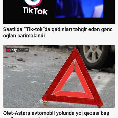
Saatlıda “Tik-tok”da qadınları təhqir edən gənc
oğlan cərimələndi
27 İyul 11:32
Ələt-Astara avtomobil yolunda yol qəzası baş