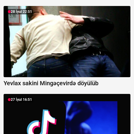
28 İyul 22:51
Yevlax sakini Mingəçevirdə döyülüb
27 İyul 16:51