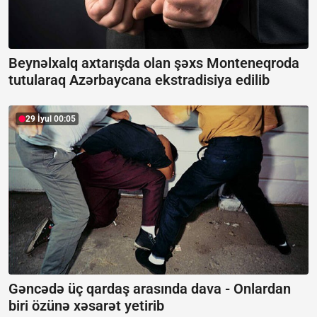
Beynəlxalq axtarışda olan şəxs Monteneqroda
tutularaq Azərbaycana ekstradisiya edilib
29 İyul 00:05
Gəncədə üç qardaş arasında dava -
Onlardan
biri özünə xəsarət yetirib