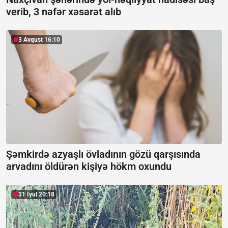
verib, 3 nəfər xəsarət alıb
3 Avqust 16:10
Şəmkirdə azyaşlı övladının gözü qarşısında
arvadını öldürən kişiyə hökm oxundu
31 İyul 20:18