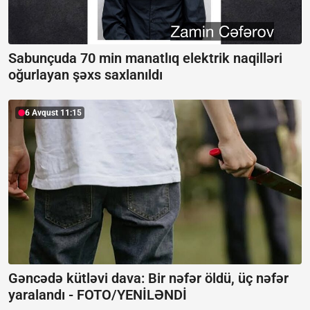
Sabunçuda 70 min manatlıq elektrik naqilləri
oğurlayan şəxs saxlanıldı
6 Avqust 11:15
Gəncədə kütləvi dava: Bir nəfər öldü, üç nəfər
yaralandı -
FOTO/YENİLƏNDİ