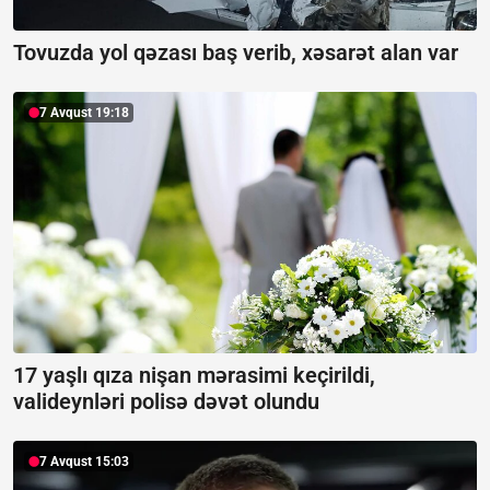
Tovuzda yol qəzası baş verib, xəsarət alan var
7 Avqust 19:18
17 yaşlı qıza nişan mərasimi keçirildi,
valideynləri polisə dəvət olundu
7 Avqust 15:03