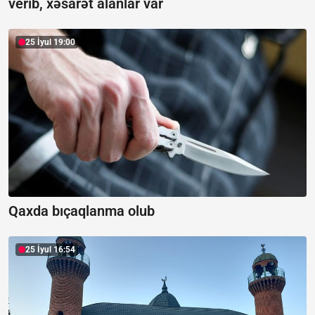
verib, xəsarət alanlar var
25 İyul 19:00
Qaxda bıçaqlanma olub
25 İyul 16:54