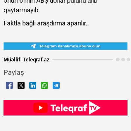
onun 6 min ABŞ dollar pulunu alıb
qaytarmayıb.
Faktla bağlı araşdırma aparılır.
Müəllif:
Teleqraf.az
Paylaş