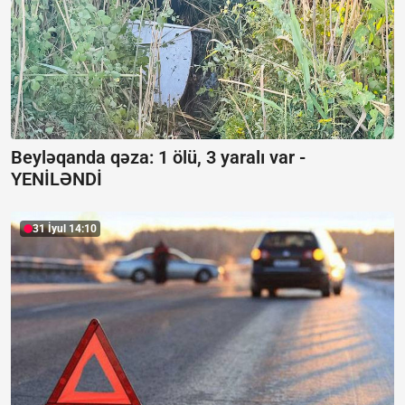
Beyləqanda qəza:
1 ölü, 3 yaralı var -
YENİLƏNDİ
31 İyul 14:10