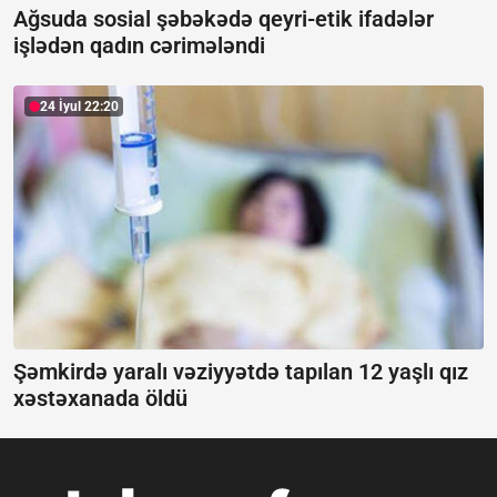
Ağsuda sosial şəbəkədə qeyri-etik ifadələr
işlədən qadın cərimələndi
24 İyul 22:20
Şəmkirdə yaralı vəziyyətdə tapılan 12 yaşlı qız
xəstəxanada öldü