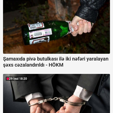
Şamaxıda pivə butulkası ilə iki nəfəri yaralayan
şəxs cəzalandırıldı -
HÖKM
29 İyul 18:20