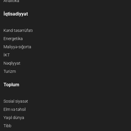
Analitika
İqtisadiyyat
Kənd təsərrüfatı
Energetika
Maliyyə-sığorta
İKT
Nəqliyyat
Turizm
Toplum
Sosial siyasət
Elm və təhsil
Yaşıl dünya
Tibb