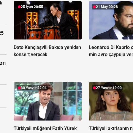
k
25 İyun 20:55
21 May 00:28
25
Dato Kençiaşvili Bakıda yenidən
Leonardo Di Kaprio o
konsert verəcək
min avro çaypulu ver
arı
30 Yanvar 22:04
27 Yanvar 19:00
Türkiyəli müğənni Fatih Yürek
Türkiyəli aktrisanın 