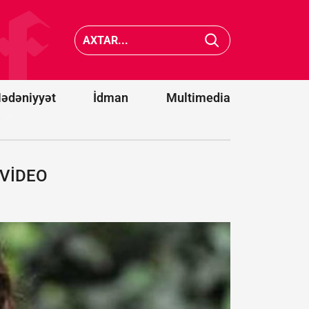
cənubunda
Belqoro
avtobusların
dron
toqquşması
hücumu
nəticəsində
nəticəsi
22 nəfər
13 nəfər
ölüb
yaralanı
ədəniyyət
İdman
Multimedia
- VİDEO