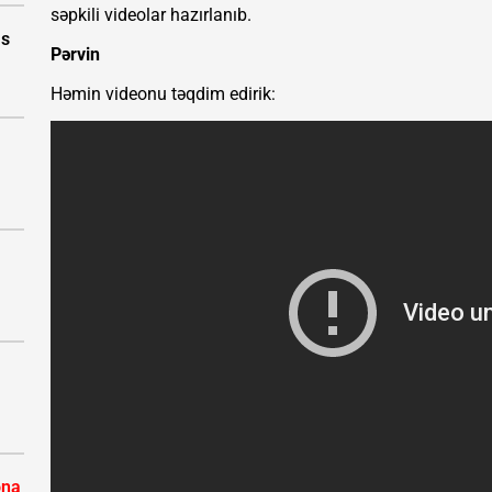
səpkili videolar hazırlanıb.
as
Pərvin
Həmin videonu təqdim edirik:
ona