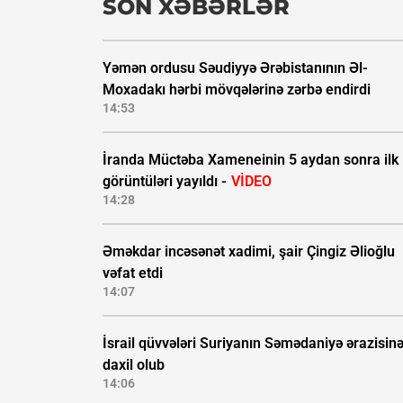
SON XƏBƏRLƏR
Yəmən ordusu Səudiyyə Ərəbistanının Əl-
Moxadakı hərbi mövqələrinə zərbə endirdi
14:53
İranda Müctəba Xameneinin 5 aydan sonra ilk
görüntüləri yayıldı -
VİDEO
14:28
Əməkdar incəsənət xadimi, şair Çingiz Əlioğlu
vəfat etdi
14:07
İsrail qüvvələri Suriyanın Səmədaniyə ərazisin
daxil olub
14:06