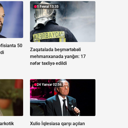
1 Fevral 13:35
fisianta 50
Zaqatalada beşmərtəbəli
di
mehmanxanada yanğın:
17
nəfər təxliyə edildi
24 Yanvar 02:56
narkotik
Xulio İqlesiasa qarşı açılan