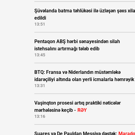
Şüvəlanda batma təhlükəsi ilə üzləşən şəxs xil
edildi
13:51
Pentaqon ABŞ hərbi sənayesindən silah
istehsalını artırmağı tələb edib
13:45
BTQ: Fransa və Niderlandın müstəmləkə
idarəçiliyi altında olan yerli icmalarla həmrəyik
13:31
Vaşinqton prosesi artıq praktiki nəticələr
mərhələsinə keçib -
RƏY
13:16
Suares və De Pauldan Messiyə dəstək:
Marad