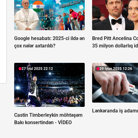
Google hesabatı:
2025-ci ildə ən
Bred Pitt Ancelina Co
çox nələr axtarılıb?
35 milyon dollarlıq id
27 İyul 2025 22:12
29 İyun 2025 12:26
Lənkəranda iş adamı
Castin Timberleykin möhtəşəm
Bakı konsertindən -
VİDEO