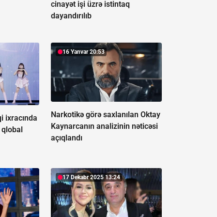
cinayət işi üzrə istintaq
dayandırılıb
16 Yanvar 20:53
Narkotikə görə saxlanılan Oktay
i ixracında
Kaynarcanın analizinin nəticəsi
 qlobal
açıqlandı
17 Dekabr 2025 13:24