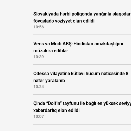
Slovakiyada hərbi poliqonda yanğınla əlaqədar
fövqəladə vəziyyət elan edildi
10:56
Vens və Modi ABŞ-Hindistan əməkdaşlığını
müzakirə ediblər
10:39
Odessa vilayətinə kütləvi hücum nəticəsində 8
nəfər yaralanıb
10:24
Çində “Dolfin” tayfunu ilə bağlı ən yüksək səviyy
xəbərdarlıq elan edildi
10:07