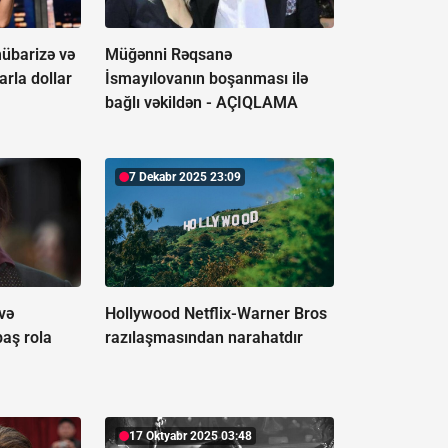
mübarizə və
Müğənni Rəqsanə
arla dollar
İsmayılovanın boşanması ilə
bağlı vəkildən -
AÇIQLAMA
7 Dekabr 2025 23:09
və
Hollywood Netflix-Warner Bros
baş rola
razılaşmasından narahatdır
17 Oktyabr 2025 03:48