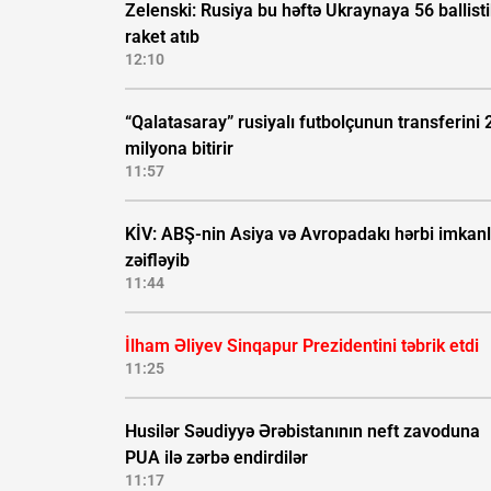
Zelenski: Rusiya bu həftə Ukraynaya 56 ballisti
raket atıb
12:10
“Qalatasaray” rusiyalı futbolçunun transferini 
milyona bitirir
11:57
KİV: ABŞ-nin Asiya və Avropadakı hərbi imkanl
zəifləyib
11:44
İlham Əliyev Sinqapur Prezidentini təbrik etdi
11:25
Husilər Səudiyyə Ərəbistanının neft zavoduna
PUA ilə zərbə endirdilər
11:17