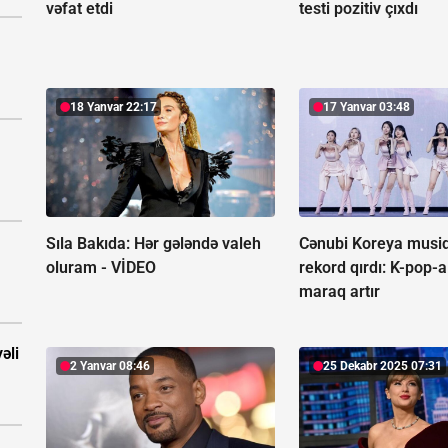
vəfat etdi
testi pozitiv çıxdı
18 Yanvar 22:17
17 Yanvar 03:48
Sıla Bakıda: Hər gələndə valeh
Cənubi Koreya musiq
oluram -
VİDEO
rekord qırdı:
K-pop-a
maraq artır
əli
2 Yanvar 08:46
25 Dekabr 2025 07:31