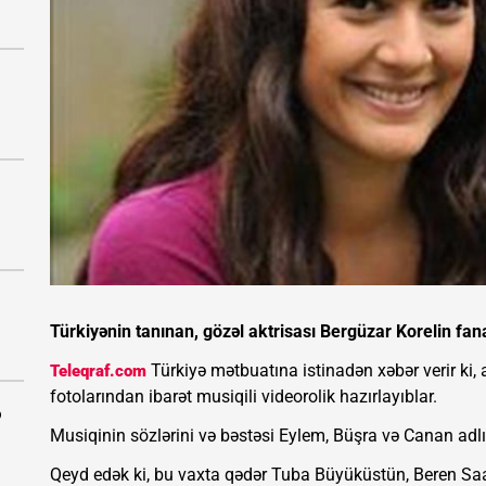
Türkiyənin tanınan, gözəl aktrisası Bergüzar Korelin fana
Türkiyə mətbuatına istinadən xəbər verir ki, a
Teleqraf.com
fotolarından ibarət musiqili videorolik hazırlayıblar.
ə
Musiqinin sözlərini və bəstəsi Eylem, Büşra və Canan adlı 
Qeyd edək ki, bu vaxta qədər Tuba Büyüküstün, Beren Saat