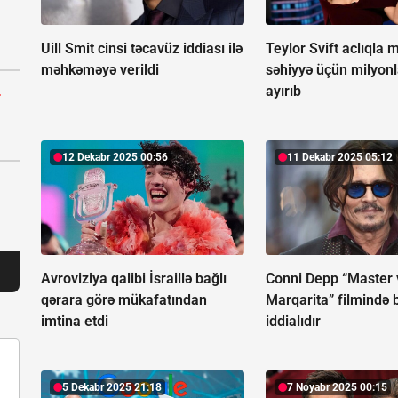
Uill Smit cinsi təcavüz iddiası ilə
Teylor Svift aclıqla 
məhkəməyə verildi
səhiyyə üçün milyonl
ayırıb
r
12 Dekabr 2025 00:56
11 Dekabr 2025 05:12
Avroviziya qalibi İsraillə bağlı
Conni Depp “Master 
qərara görə mükafatından
Marqarita” filmində 
imtina etdi
iddialıdır
5 Dekabr 2025 21:18
7 Noyabr 2025 00:15