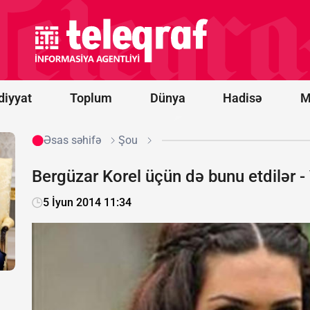
Vens və Modi
ABŞ-
Hindistan
əməkdaşlığını
müzakirə
ediblər
diyyat
Toplum
Dünya
Hadisə
M
Əsas səhifə
Şou
Bergüzar Korel üçün də bunu etdilər 
5 İyun 2014 11:34