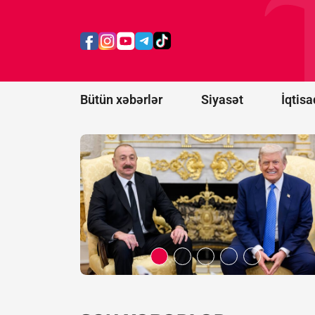
prosesi
artıq
praktiki
nəticələr
mərhələsinə
keçib -
RƏY
Bütün xəbərlər
Siyasət
İqtisa