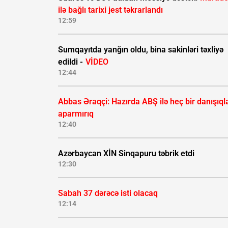
ilə bağlı tarixi jest təkrarlandı
12:59
Sumqayıtda yanğın oldu, bina sakinləri təxliyə
edildi -
VİDEO
12:44
Abbas Əraqçi: Hazırda ABŞ ilə heç bir danışıql
aparmırıq
12:40
Azərbaycan XİN Sinqapuru təbrik etdi
12:30
Sabah 37 dərəcə isti olacaq
12:14