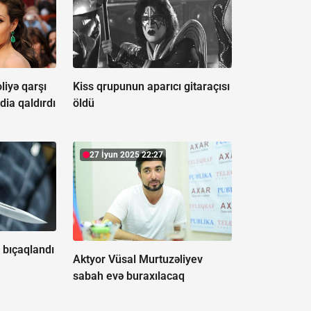
liyə qarşı
Kiss qrupunun aparıcı gitaraçısı
dia qaldırdı
öldü
27 İyun 2025 22:27
 bıçaqlandı
Aktyor Vüsal Murtuzəliyev
sabah evə buraxılacaq