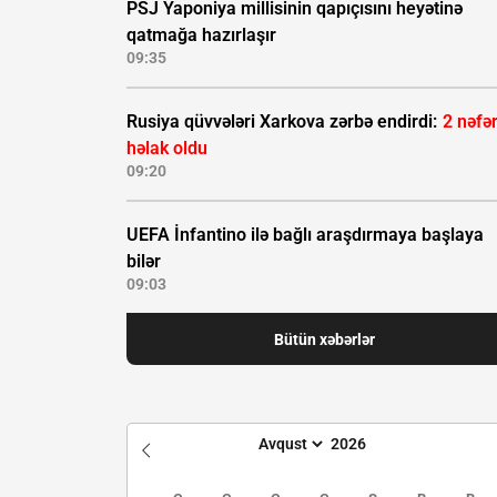
PSJ Yaponiya millisinin qapıçısını heyətinə
qatmağa hazırlaşır
09:35
Rusiya qüvvələri Xarkova zərbə endirdi:
2 nəfə
həlak oldu
09:20
UEFA İnfantino ilə bağlı araşdırmaya başlaya
bilər
09:03
Bütün xəbərlər