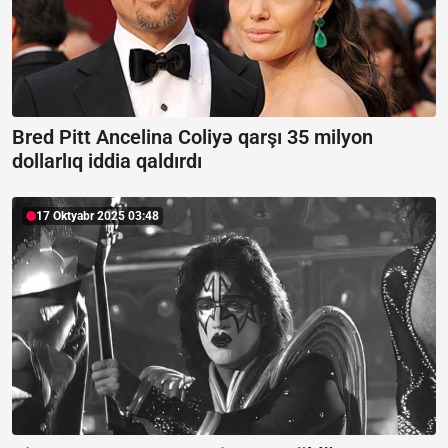
Bred Pitt Ancelina Coliyə qarşı 35 milyon
dollarlıq iddia qaldırdı
17 Oktyabr 2025 03:48