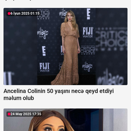
6 İyun 2025 01:15
Ancelina Colinin 50 yaşını necə qeyd etdiyi
məlum olub
24 May 2025 17:35