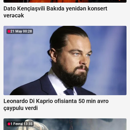
Dato Kençiaşvili Bakıda yenidən konsert
verəcək
21 May 00:28
Leonardo Di Kaprio ofisianta 50 min avro
çaypulu verdi
1 Fevral 13:35