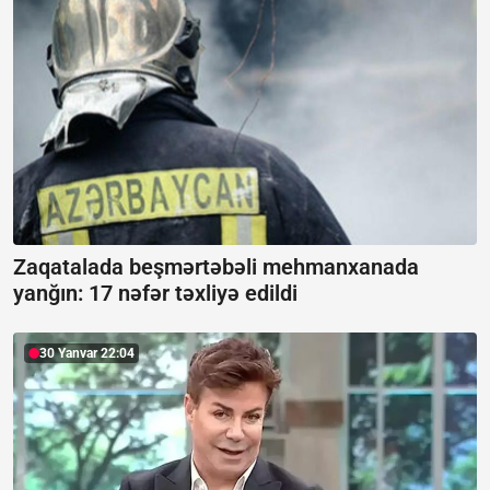
Zaqatalada beşmərtəbəli mehmanxanada
yanğın:
17 nəfər təxliyə edildi
30 Yanvar 22:04