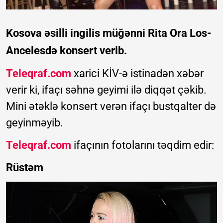
Kosova əsilli ingilis müğənni Rita Ora Los-
Ancelesdə konsert verib.
Teleqraf.com
xarici KİV-ə istinadən xəbər
verir ki, ifaçı səhnə geyimi ilə diqqət çəkib.
Mini ətəklə konsert verən ifaçı bustqalter də
geyinməyib.
Teleqraf.com
ifaçının fotolarını təqdim edir:
Rüstəm