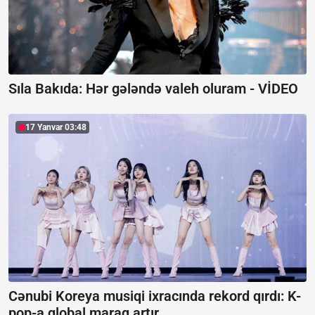
Sıla Bakıda: Hər gələndə valeh oluram -
VİDEO
17 Yanvar 03:48
Cənubi Koreya musiqi ixracında rekord qırdı:
K-
pop-a qlobal maraq artır