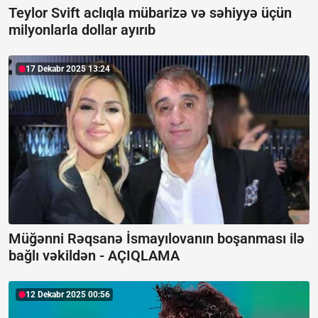
Teylor Svift aclıqla mübarizə və səhiyyə üçün
milyonlarla dollar ayırıb
17 Dekabr 2025 13:24
Müğənni Rəqsanə İsmayılovanın boşanması ilə
bağlı vəkildən -
AÇIQLAMA
12 Dekabr 2025 00:56