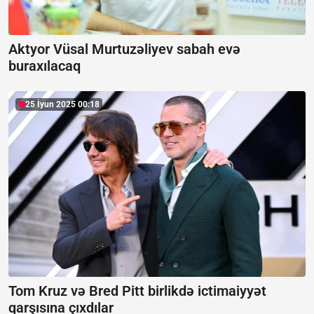
Aktyor Vüsal Murtuzəliyev sabah evə
buraxılacaq
25 İyun 2025 00:18
Tom Kruz və Bred Pitt birlikdə ictimaiyyət
qarşısına çıxdılar