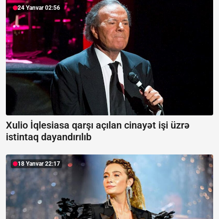
24 Yanvar 02:56
Xulio İqlesiasa qarşı açılan cinayət işi üzrə
istintaq dayandırılıb
18 Yanvar 22:17