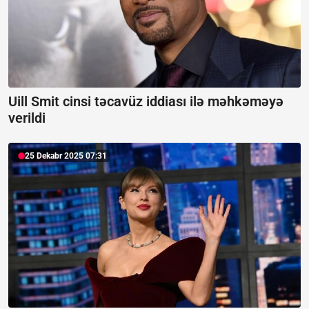
Uill Smit cinsi təcavüz iddiası ilə məhkəməyə
verildi
25 Dekabr 2025 07:31