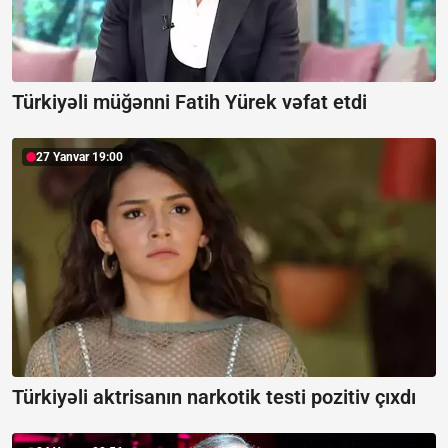
Türkiyəli müğənni Fatih Yürek vəfat etdi
27 Yanvar 19:00
Türkiyəli aktrisanın narkotik testi pozitiv çıxdı