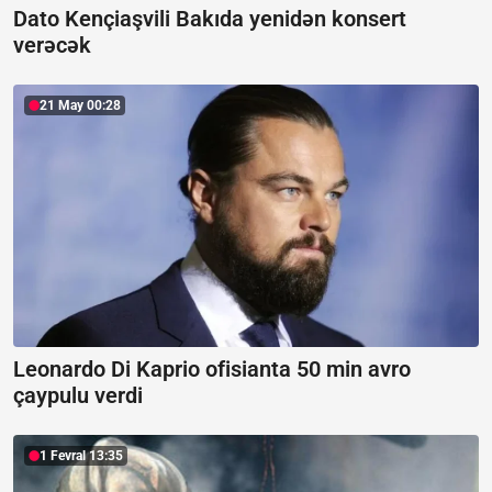
Dato Kençiaşvili Bakıda yenidən konsert
verəcək
21 May 00:28
Leonardo Di Kaprio ofisianta 50 min avro
çaypulu verdi
1 Fevral 13:35