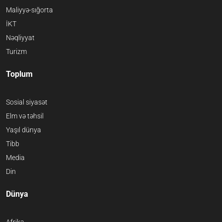
Maliyyə-sığorta
İKT
Nəqliyyat
Turizm
Toplum
Sosial siyasət
Elm və təhsil
Yaşıl dünya
Tibb
Media
Din
Dünya