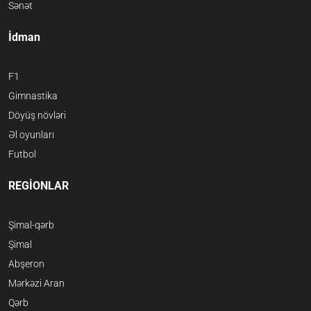
Sənət
İdman
F1
Gimnastika
Döyüş növləri
Əl oyunları
Futbol
REGİONLAR
Şimal-qərb
Şimal
Abşeron
Mərkəzi Aran
Qərb