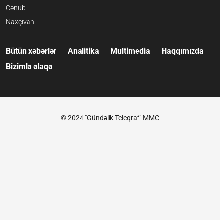
Cənub
Naxçıvan
Bütün xəbərlər
Analitika
Multimedia
Haqqımızda
Bizimlə əlaqə
© 2024 "Gündəlik Teleqraf" MMC