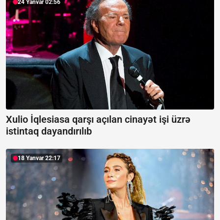
24 Yanvar 02:56
Xulio İqlesiasa qarşı açılan cinayət işi üzrə
istintaq dayandırılıb
18 Yanvar 22:17