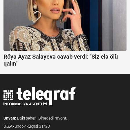
Röya Ayaz Salayevə cavab verdi:
"Siz elə ölü
qalın"
Ünvan:
Bakı şəhəri, Binəqədi rayonu,
S.S.Axundov küçəsi 31/23