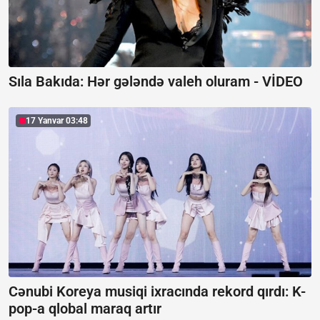
Sıla Bakıda: Hər gələndə valeh oluram -
VİDEO
17 Yanvar 03:48
Cənubi Koreya musiqi ixracında rekord qırdı:
K-
pop-a qlobal maraq artır