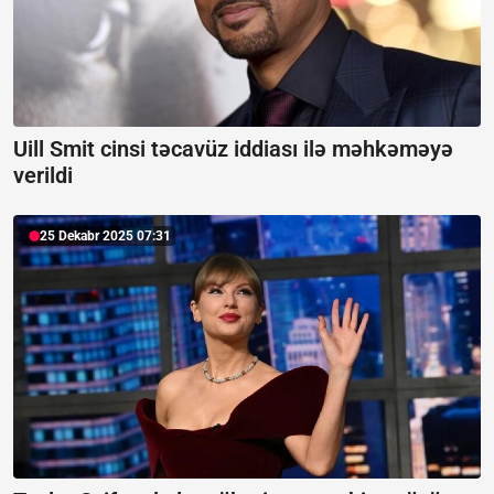
Uill Smit cinsi təcavüz iddiası ilə məhkəməyə
verildi
25 Dekabr 2025 07:31