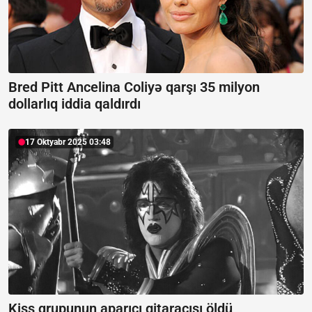
Bred Pitt Ancelina Coliyə qarşı 35 milyon
dollarlıq iddia qaldırdı
17 Oktyabr 2025 03:48
Kiss qrupunun aparıcı gitaraçısı öldü