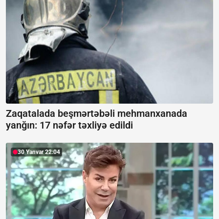
Zaqatalada beşmərtəbəli mehmanxanada
yanğın:
17 nəfər təxliyə edildi
30 Yanvar 22:04