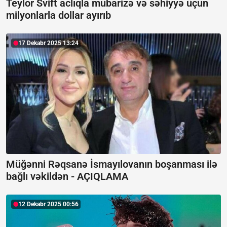
Teylor Svift aclıqla mübarizə və səhiyyə üçün
milyonlarla dollar ayırıb
17 Dekabr 2025 13:24
Müğənni Rəqsanə İsmayılovanın boşanması ilə
bağlı vəkildən -
AÇIQLAMA
12 Dekabr 2025 00:56