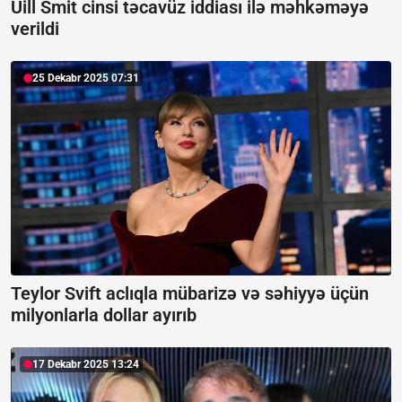
Uill Smit cinsi təcavüz iddiası ilə məhkəməyə
verildi
25 Dekabr 2025 07:31
Teylor Svift aclıqla mübarizə və səhiyyə üçün
milyonlarla dollar ayırıb
17 Dekabr 2025 13:24