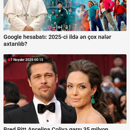
Google hesabatı:
2025-ci ildə ən çox nələr
axtarılıb?
7 Noyabr 2025 00:15
Bred Pitt Ancelina Coliyə qarşı 35 milyon