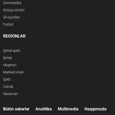
Gimnastika
Döyüş növləri
Əl oyunları
Futbol
REGİONLAR
Şimal-qərb
Şimal
Abşeron
Mərkəzi Aran
Qərb
Cənub
Naxçıvan
Bütün xəbərlər
Analitika
Multimedia
Haqqımızda