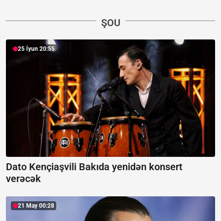
ŞOU
25 İyun 20:55
Dato Kençiaşvili Bakıda yenidən konsert
verəcək
21 May 00:28