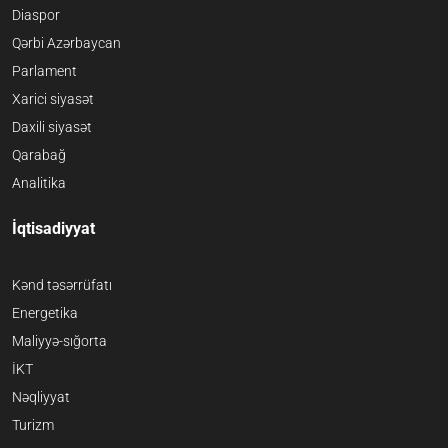
Diaspor
Qərbi Azərbaycan
Parlament
Xarici siyasət
Daxili siyasət
Qarabağ
Analitika
İqtisadiyyat
Kənd təsərrüfatı
Energetika
Maliyyə-sığorta
İKT
Nəqliyyat
Turizm