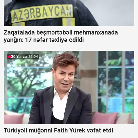
Zaqatalada beşmərtəbəli mehmanxanada
yanğın:
17 nəfər təxliyə edildi
30 Yanvar 22:04
Türkiyəli müğənni Fatih Yürek vəfat etdi