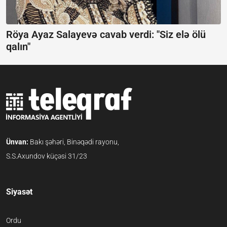
Röya Ayaz Salayevə cavab verdi:
"Siz elə ölü
qalın"
Ünvan:
Bakı şəhəri, Binəqədi rayonu,
S.S.Axundov küçəsi 31/23
Siyasət
Ordu