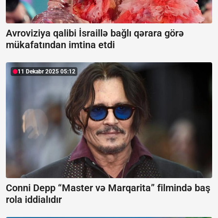
Avroviziya qalibi İsraillə bağlı qərara görə
mükafatından imtina etdi
11 Dekabr 2025 05:12
Conni Depp “Master və Marqarita” filmində baş
rola iddialıdır