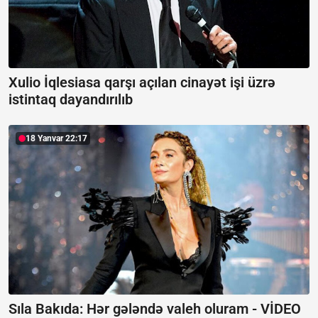
Xulio İqlesiasa qarşı açılan cinayət işi üzrə
istintaq dayandırılıb
18 Yanvar 22:17
Sıla Bakıda: Hər gələndə valeh oluram -
VİDEO