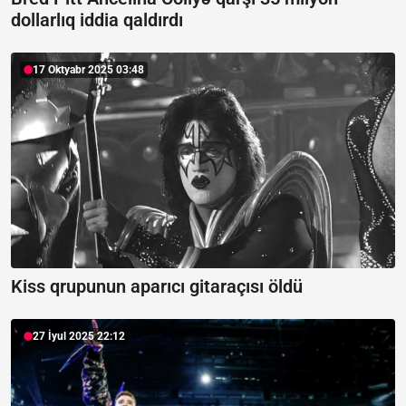
dollarlıq iddia qaldırdı
17 Oktyabr 2025 03:48
Kiss qrupunun aparıcı gitaraçısı öldü
27 İyul 2025 22:12