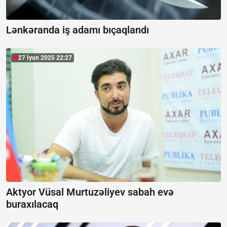
Lənkəranda iş adamı bıçaqlandı
27 İyun 2025 22:27
Aktyor Vüsal Murtuzəliyev sabah evə
buraxılacaq