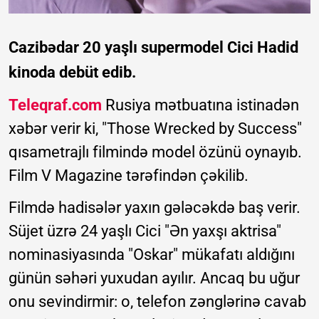
Cazibədar 20 yaşlı supermodel Cici Hadid
kinoda debüt edib.
Teleqraf.com
Rusiya mətbuatına istinadən
xəbər verir ki, "Those Wrecked by Success"
qısametrajlı filmində model özünü oynayıb.
Film V Magazine tərəfindən çəkilib.
Filmdə hadisələr yaxın gələcəkdə baş verir.
Süjet üzrə 24 yaşlı Cici "Ən yaxşı aktrisa"
nominasiyasında "Oskar" mükafatı aldığını
günün səhəri yuxudan ayılır. Ancaq bu uğur
onu sevindirmir: o, telefon zənglərinə cavab