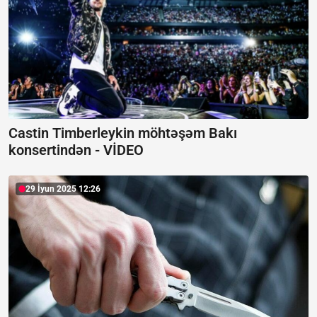
Castin Timberleykin möhtəşəm Bakı
konsertindən -
VİDEO
29 İyun 2025 12:26