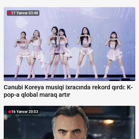
17 Yanvar 03:48
Cənubi Koreya musiqi ixracında rekord qırdı:
K-
pop-a qlobal maraq artır
16 Yanvar 20:53