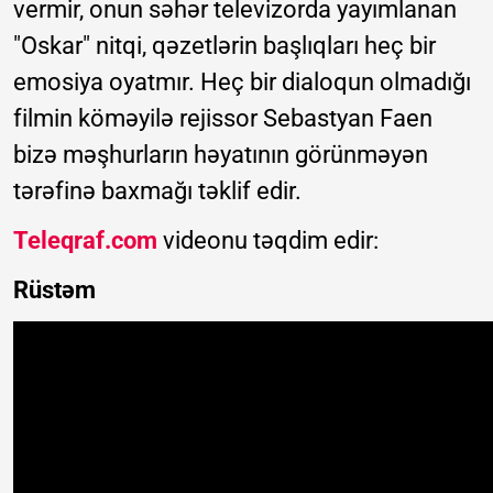
vermir, onun səhər televizorda yayımlanan
"Oskar" nitqi, qəzetlərin başlıqları heç bir
emosiya oyatmır. Heç bir dialoqun olmadığı
filmin köməyilə rejissor Sebastyan Faen
bizə məşhurların həyatının görünməyən
tərəfinə baxmağı təklif edir.
Teleqraf.com
videonu təqdim edir:
Rüstəm