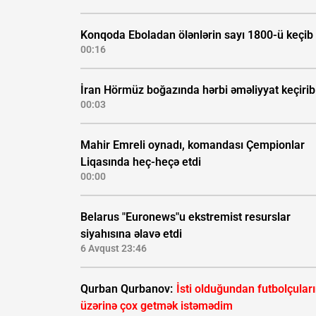
Konqoda Eboladan ölənlərin sayı 1800-ü keçib
00:16
İran Hörmüz boğazında hərbi əməliyyat keçirib
00:03
Mahir Emreli oynadı, komandası Çempionlar
Liqasında heç-heçə etdi
00:00
Belarus "Euronews"u ekstremist resurslar
siyahısına əlavə etdi
6 Avqust 23:46
Qurban Qurbanov:
İsti olduğundan futbolçular
üzərinə çox getmək istəmədim