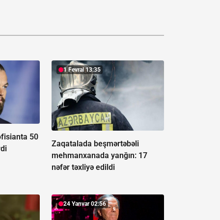
1 Fevral 13:35
fisianta 50
Zaqatalada beşmərtəbəli
di
mehmanxanada yanğın:
17
nəfər təxliyə edildi
24 Yanvar 02:56