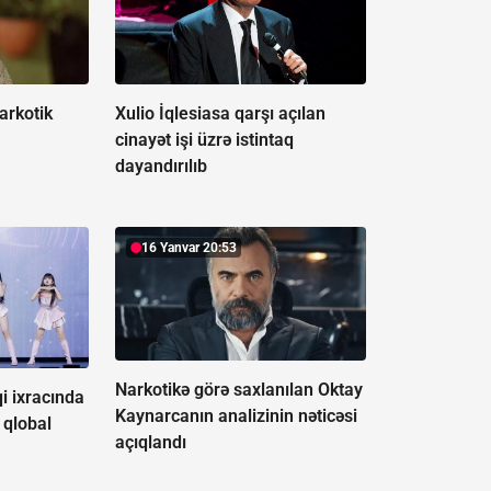
narkotik
Xulio İqlesiasa qarşı açılan
cinayət işi üzrə istintaq
dayandırılıb
16 Yanvar 20:53
Narkotikə görə saxlanılan Oktay
i ixracında
Kaynarcanın analizinin nəticəsi
 qlobal
açıqlandı