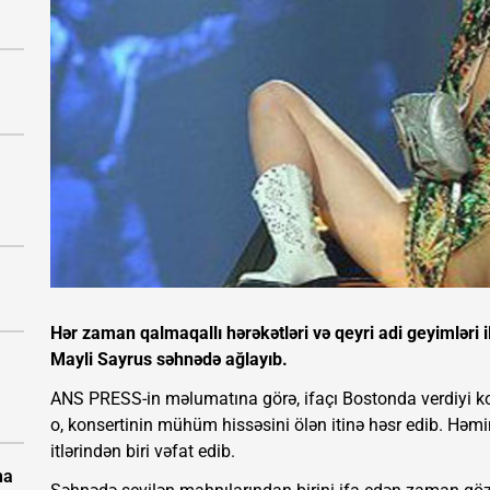
Hər zaman qalmaqallı hərəkətləri və qeyri adi geyimləri
Mayli Sayrus səhnədə ağlayıb.
ANS PRESS-in məlumatına görə, ifaçı Bostonda verdiyi ko
o, konsertinin mühüm hissəsini ölən itinə həsr edib. Həm
itlərindən biri vəfat edib.
na