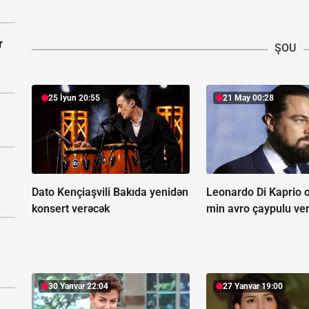
r
ŞOU
25 İyun 20:55
21 May 00:28
Dato Kençiaşvili Bakıda yenidən
Leonardo Di Kaprio o
konsert verəcək
min avro çaypulu ver
30 Yanvar 22:04
27 Yanvar 19:00