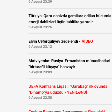
6 Avqust 23:39
Türkiyə: Qara dənizdə gəmilərə edilən hücumla
enerji dəhlizləri üçün təhlükə yaradır
6 Avqust 23:26
Elvin Cəfərquliyev zədələndi -
VİDEO
6 Avqust 23:12
Matviyenko: Rusiya-Ermənistan münasibətləri
"birtərəfli küçəyə" bənzəyir
6 Avqust 23:09
UEFA Konfrans Liqası:
“Qarabağ” ilk oyunda
“Dinamo”ya uduzdu - YENİLƏNDİ
6 Avqust 22:58
Ceyhun Bayramov Azərbaycanın Kiyevdəki