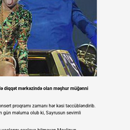
 ilə diqqət mərkəzində olan məşhur müğənni
nsert proqramı zamanı hər kəsi təccübləndirib.
in gün məluma olub ki, Sayrusun sevimli