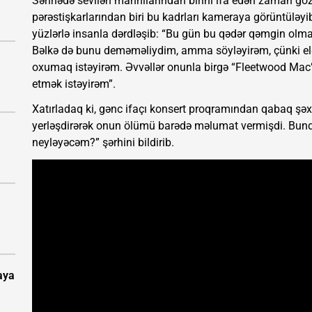
Səhnədə sevilən mahnılarından birini ifa edən zaman göz
pərəstişkarlarından biri bu kadrları kameraya görüntüləy
yüzlərlə insanla dərdləşib: “Bu gün bu qədər qəmgin olma
Bəlkə də bunu deməməliydim, amma söyləyirəm, çünki el
oxumaq istəyirəm. Əvvəllər onunla birgə “Fleetwood Mac” 
etmək istəyirəm”.
Xatırladaq ki, gənc ifaçı konsert proqramından qabaq şəxsi 
yerləşdirərək onun ölümü barədə məlumat vermişdi. Bun
neyləyəcəm?” şərhini bildirib.
aya