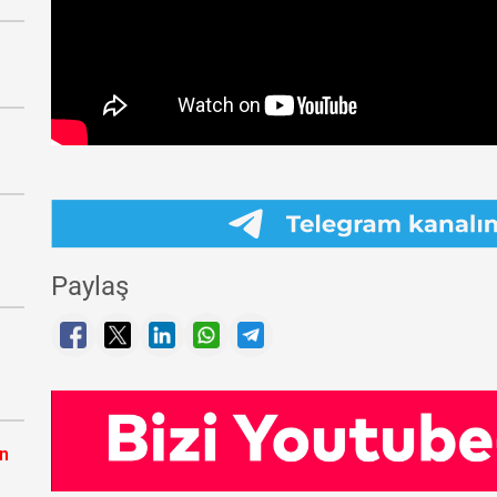
Paylaş
ın