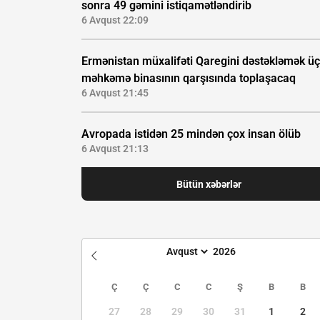
sonra 49 gəmini istiqamətləndirib
6 Avqust 22:09
Ermənistan müxalifəti Qaregini dəstəkləmək ü
məhkəmə binasının qarşısında toplaşacaq
6 Avqust 21:45
Avropada istidən 25 mindən çox insan ölüb
6 Avqust 21:13
Bütün xəbərlər
Ç
Ç
C
C
Ş
B
B
27
28
29
30
31
1
2