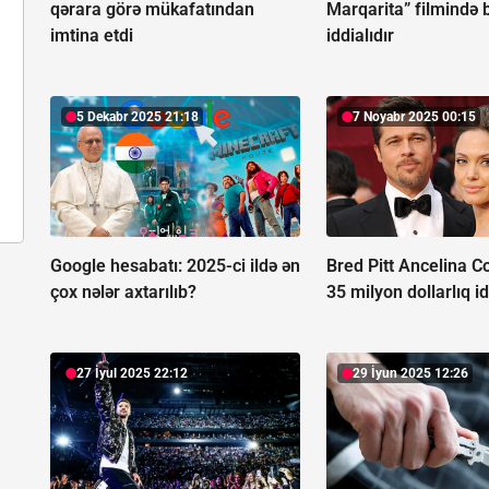
qərara görə mükafatından
Marqarita” filmində 
imtina etdi
iddialıdır
5 Dekabr 2025 21:18
7 Noyabr 2025 00:15
Google hesabatı:
2025-ci ildə ən
Bred Pitt Ancelina Co
çox nələr axtarılıb?
35 milyon dollarlıq id
27 İyul 2025 22:12
29 İyun 2025 12:26