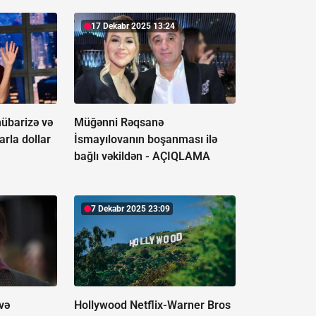
17 Dekabr 2025 13:24
mübarizə və
Müğənni Rəqsanə
arla dollar
İsmayılovanın boşanması ilə
bağlı vəkildən -
AÇIQLAMA
7 Dekabr 2025 23:09
və
Hollywood Netflix-Warner Bros