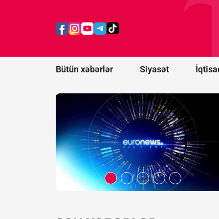
Belarus
"Euronews"u
ekstremist
resurslar
siyahısına
əlavə etdi
Bütün xəbərlər
Siyasət
İqtisa