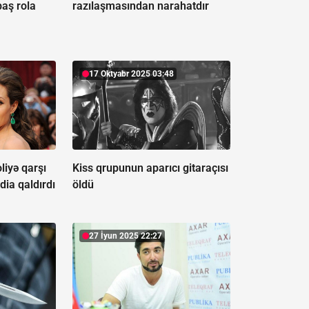
baş rola
razılaşmasından narahatdır
17 Oktyabr 2025 03:48
liyə qarşı
Kiss qrupunun aparıcı gitaraçısı
dia qaldırdı
öldü
27 İyun 2025 22:27