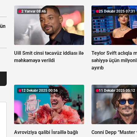
2 Yanvar 08:46
25 Dekabr 2025 07:31
çün
Uill Smit cinsi təcavüz iddiası ilə
Teylor Svift aclıqla 
məhkəməyə verildi
səhiyyə üçün milyonl
ayırıb
12 Dekabr 2025 00:56
11 Dekabr 2025 05:12
Avroviziya qalibi İsraillə bağlı
Conni Depp “Master 