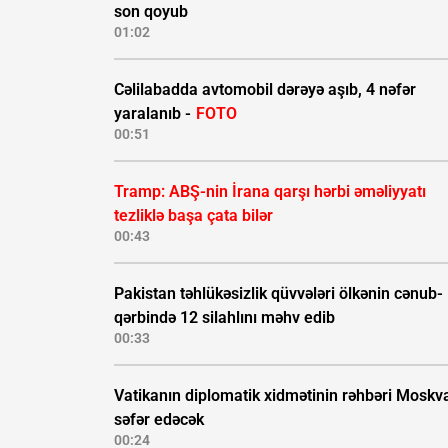
son qoyub
01:02
Cəlilabadda avtomobil dərəyə aşıb, 4 nəfər
yaralanıb -
FOTO
00:51
Tramp: ABŞ-nin İrana qarşı hərbi əməliyyatı
tezliklə başa çata bilər
00:43
Pakistan təhlükəsizlik qüvvələri ölkənin cənub-
qərbində 12 silahlını məhv edib
00:33
Vatikanın diplomatik xidmətinin rəhbəri Moskv
səfər edəcək
00:24