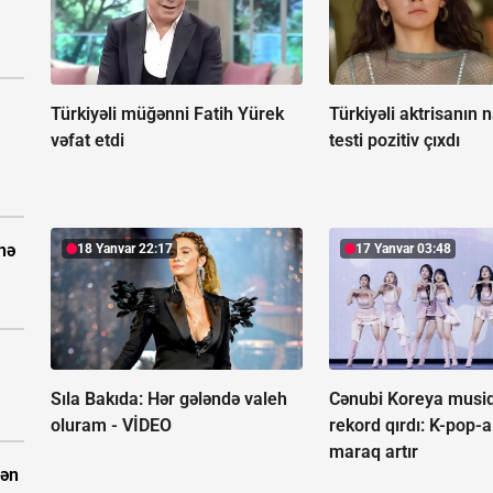
Türkiyəli müğənni Fatih Yürek
Türkiyəli aktrisanın 
vəfat etdi
testi pozitiv çıxdı
nə
18 Yanvar 22:17
17 Yanvar 03:48
Sıla Bakıda: Hər gələndə valeh
Cənubi Koreya musiq
oluram -
VİDEO
rekord qırdı:
K-pop-a
maraq artır
dən