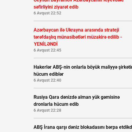
səfirliyini ziyarət edib
6 Avqust 22:52
Azərbaycan ilə Ukrayna arasında strateji
tərəfdaşlıq münasibətləri müzakirə edilib -
YENİLƏNDİ
6 Avqust 22:45
Hakerlər ABŞ-nin onlarla böyük maliyyə şirkəti
hücum ediblər
6 Avqust 22:40
Rusiya Qara dənizdə alman yük gəmisinə
dronlarla hücum edib
6 Avqust 22:28
ABŞ İrana qarşı dəniz blokadasını bərpa etdik