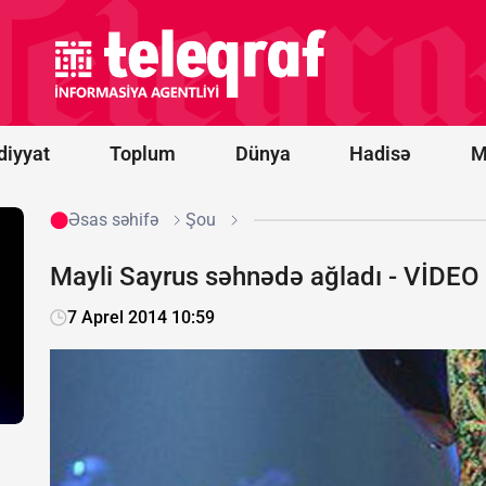
-
“Qarabağ”
oyununun
start
heyətləri
bəlli oldu
diyyat
Toplum
Dünya
Hadisə
M
Əsas səhifə
Şou
Mayli Sayrus səhnədə ağladı - VİDEO
7 Aprel 2014 10:59