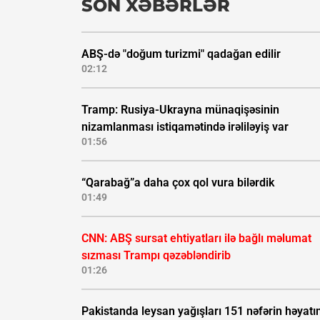
SON XƏBƏRLƏR
ABŞ-də "doğum turizmi" qadağan edilir
02:12
Tramp: Rusiya-Ukrayna münaqişəsinin
nizamlanması istiqamətində irəliləyiş var
01:56
“Qarabağ”a daha çox qol vura bilərdik
01:49
CNN: ABŞ sursat ehtiyatları ilə bağlı məlumat
sızması Trampı qəzəbləndirib
01:26
Pakistanda leysan yağışları 151 nəfərin həyatı