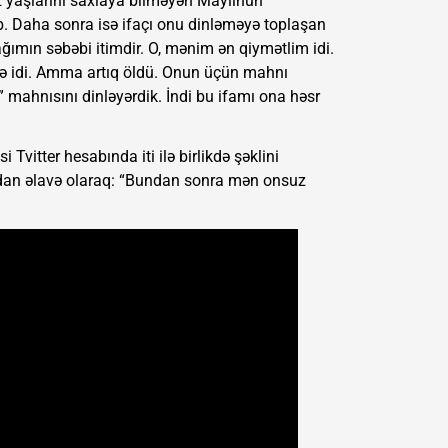
 yaşlarını saxlaya bilməyən Maylinun
ib. Daha sonra isə ifaçı onu dinləməyə toplaşan
ğımın səbəbi itimdir. O, mənim ən qiymətlim idi.
ə idi. Amma artıq öldü. Onun üçün mahnı
mahnısını dinləyərdik. İndi bu ifamı ona həsr
Tvitter hesabında iti ilə birlikdə şəklini
dan əlavə olaraq: “Bundan sonra mən onsuz