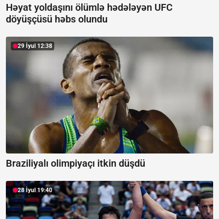
Həyat yoldaşını ölümlə hədələyən UFC
döyüşçüsü həbs olundu
29 İyul 12:38
Braziliyalı olimpiyaçı itkin düşdü
28 İyul 19:40