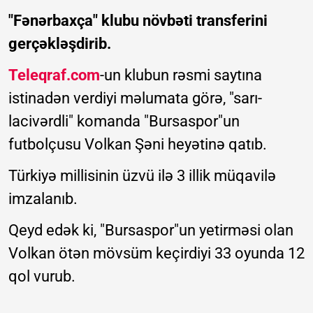
"Fənərbaxça" klubu növbəti transferini
gerçəkləşdirib.
Teleqraf.com
-un klubun rəsmi saytına
istinadən verdiyi məlumata görə, "sarı-
lacivərdli" komanda "Bursaspor"un
futbolçusu Volkan Şəni heyətinə qatıb.
Türkiyə millisinin üzvü ilə 3 illik müqavilə
imzalanıb.
Qeyd edək ki, "Bursaspor"un yetirməsi olan
Volkan ötən mövsüm keçirdiyi 33 oyunda 12
qol vurub.