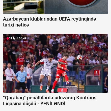
Azərbaycan klublarından UEFA reytinqində
tarixi nəticə
31 İyul 00:49
“Qarabağ” penaltilərdə uduzaraq Konfrans
Liqasına düşdü -
YENİLƏNDİ