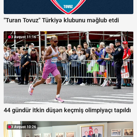
"Turan Tovuz" Türkiyə klubunu məğlub etdi
3 Avqust 11:16
44 gündür itkin düşən keçmiş olimpiyaçı tapıldı
3 Avqust 10:26