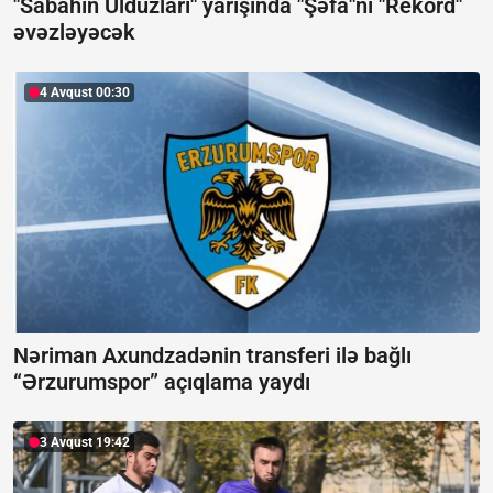
"Sabahın Ulduzları" yarışında "Şəfa"nı "Rekord"
əvəzləyəcək
4 Avqust 00:30
Nəriman Axundzadənin transferi ilə bağlı
“Ərzurumspor” açıqlama yaydı
3 Avqust 19:42