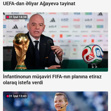
UEFA-dan Əliyar Ağayevə təyinat
31 İyul 14:34
İnfantinonun müşaviri FIFA-nın planına etiraz
olaraq istefa verdi
31 İyul 13:43