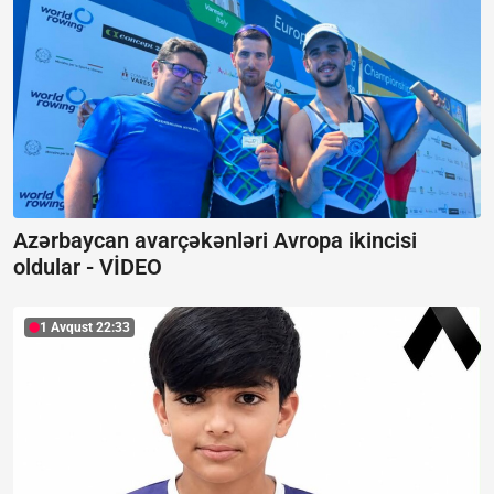
Azərbaycan avarçəkənləri Avropa ikincisi
oldular -
VİDEO
1 Avqust 22:33