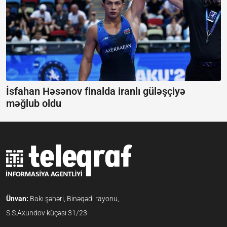
İsfahan Həsənov finalda iranlı güləşçiyə
məğlub oldu
Ünvan:
Bakı şəhəri, Binəqədi rayonu,
S.S.Axundov küçəsi 31/23