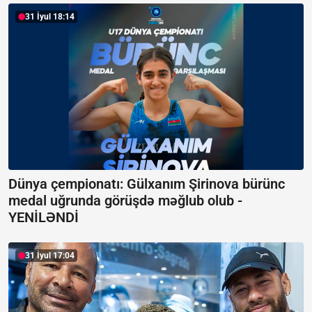
31 İyul 18:14
Dünya çempionatı: Gülxanım Şirinova bürünc
medal uğrunda görüşdə məğlub olub -
YENİLƏNDİ
31 İyul 17:04