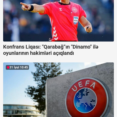
Konfrans Liqası: "Qarabağ”ın "Dinamo" ilə
oyunlarının hakimləri açıqlandı
31 İyul 10:45