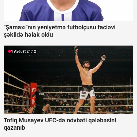
"Şamaxı"nın yeniyetmə futbolçusu faciəvi
şəkildə həlak oldu
1 Avqust 21:12
Tofiq Musayev UFC-də növbəti qələbəsini
qazanıb