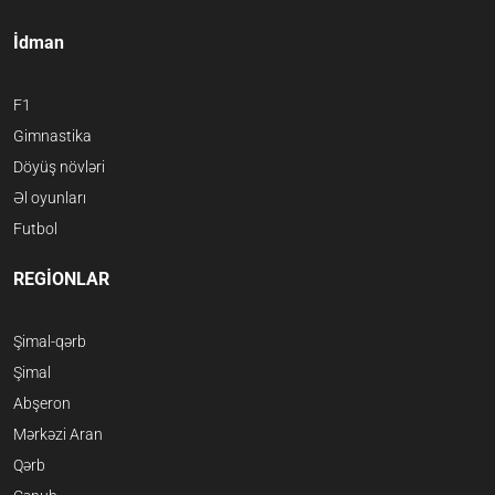
İdman
F1
Gimnastika
Döyüş növləri
Əl oyunları
Futbol
REGİONLAR
Şimal-qərb
Şimal
Abşeron
Mərkəzi Aran
Qərb