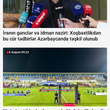
İranın gənclər və idman naziri: Xoşbəxtlikdən
bu cür tədbirlər Azərbaycanda təşkil olunub
5 Avqust 09:22