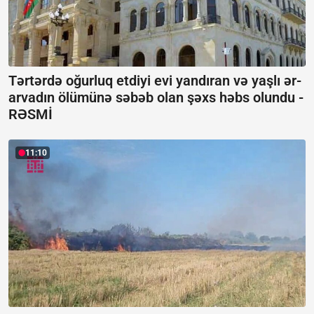
Tərtərdə oğurluq etdiyi evi yandıran və yaşlı ər-
arvadın ölümünə səbəb olan şəxs həbs olundu -
RƏSMİ
11:10