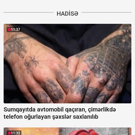
HADISƏ
11:37
Sumqayıtda avtomobil qaçıran, çimərlikdə
telefon oğurlayan şəxslər saxlanılıb
11:32