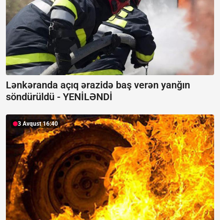
Lənkəranda açıq ərazidə baş verən yanğın
söndürüldü -
YENİLƏNDİ
3 Avqust 16:40