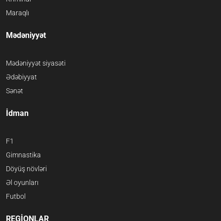
Maraqlı
Mədəniyyət
Mədəniyyət siyasəti
Ədəbiyyat
Sənət
İdman
F1
Gimnastika
Döyüş növləri
Əl oyunları
Futbol
REGİONLAR