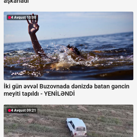
aşkarladı
4 Avqust 10:00
İki gün əvvəl Buzovnada dənizdə batan gəncin
meyiti tapıldı -
YENİLƏNDİ
4 Avqust 09:21