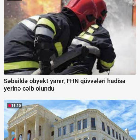
Səbaildə obyekt yanır, FHN qüvvələri hadisə
yerinə cəlb olundu
11:15