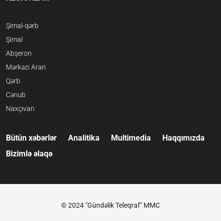
Şimal-qərb
Şimal
Abşeron
Mərkəzi Aran
Qərb
Cənub
Naxçıvan
Bütün xəbərlər
Analitika
Multimedia
Haqqımızda
Bizimlə əlaqə
© 2024 "Gündəlik Teleqraf" MMC