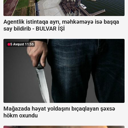
Agentlik istintaqa ayrı, məhkəməyə isə başqa
say bildirib -
BULVAR İŞİ
5 Avqust 11:55
Mağazada həyat yoldaşını bıçaqlayan şəxsə
hökm oxundu