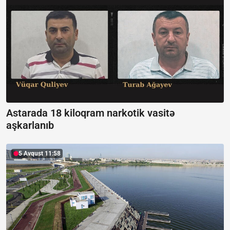
Astarada 18 kiloqram narkotik vasitə
aşkarlanıb
5 Avqust 11:58