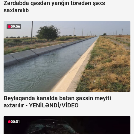
Zərdabda qəsdən yanğın törədən şəxs
saxlanılıb
09:56
Beyləqanda kanalda batan şəxsin meyiti
axtarılır -
YENİLƏNDİ/VİDEO
00:51