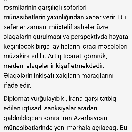
rəsmilərinin qarşılıqlı səfərləri
münasibətlərin yaxınlığından xəbər verir. Bu
səfərlər zamanı müxtəlif sahələr üzrə
əlaqələrin qurulması və perspektivdə həyata
keçiriləcək birgə layihələrin icrası məsələləri
müzakirə edilir. Artıq ticarət, gömrük,
mədəni əlaqələr inkişaf etməkdədir.
Əlaqələrin inkişafı xalqların maraqlarını
ifadə edir.
Diplomat vurğulayıb ki, İrana qarşı tətbiq
edilən iqtisadi sanksiyalar aradan
qaldırıldıqdan sonra İran-Azərbaycan
münasibətlərində yeni mərhələ açılacaq. Bu