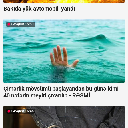
Bakıda yük avtomobili yandı
3 Avqust 15:53
Çimərlik mövsümü başlayandan bu günə kimi
40 nəfərin meyiti çıxarılıb -
RƏSMİ
3 Avqust 15:46