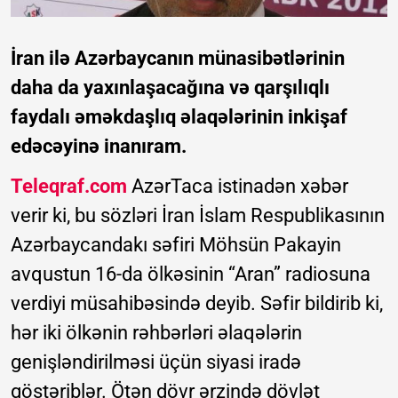
İran ilə Azərbaycanın münasibətlərinin
daha da yaxınlaşacağına və qarşılıqlı
faydalı əməkdaşlıq əlaqələrinin inkişaf
edəcəyinə inanıram.
Teleqraf.com
AzərTaca istinadən xəbər
verir ki, bu sözləri İran İslam Respublikasının
Azərbaycandakı səfiri Möhsün Pakayin
avqustun 16-da ölkəsinin “Aran” radiosuna
verdiyi müsahibəsində deyib. Səfir bildirib ki,
hər iki ölkənin rəhbərləri əlaqələrin
genişləndirilməsi üçün siyasi iradə
göstəriblər. Ötən dövr ərzində dövlət