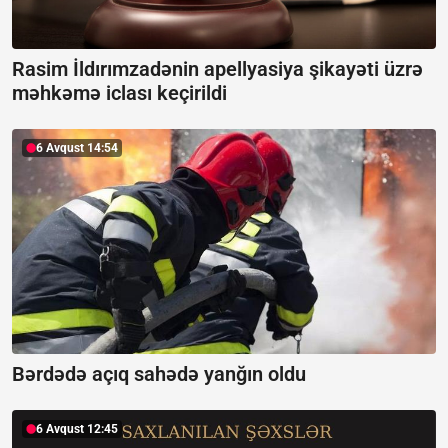
Rasim İldırımzadənin apellyasiya şikayəti üzrə
məhkəmə iclası keçirildi
6 Avqust 14:54
Bərdədə açıq sahədə yanğın oldu
6 Avqust 12:45