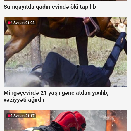
Sumqayıtda qadın evində ölü tapılıb
4 Avqust 01:08
Mingəçevirdə 21 yaşlı gənc atdan yıxılıb,
vəziyyəti ağırdır
3 Avqust 21:17