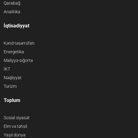
Qarabağ
Analitika
İqtisadiyyat
Kənd təsərrüfatı
Energetika
Maliyyə-sığorta
İKT
Nəqliyyat
Turizm
Toplum
Sosial siyasət
Elm və təhsil
Yaşıl dünya