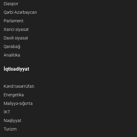
Diaspor
Qərbi Azərbaycan
Parlament
Xarici siyasət
Daxili siyasət
Qarabağ
Analitika
İqtisadiyyat
Kənd təsərrüfatı
Energetika
Maliyyə-sığorta
İKT
Nəqliyyat
Turizm