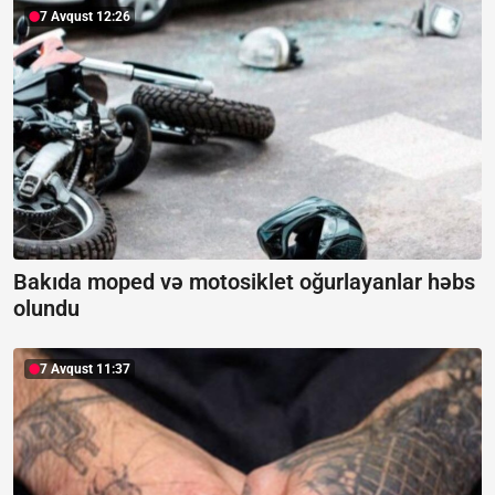
7 Avqust 12:26
Bakıda moped və motosiklet oğurlayanlar həbs
olundu
7 Avqust 11:37