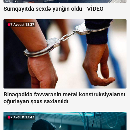
Sumqayıtda sexdə yanğın oldu -
VİDEO
7 Avqust 18:37
Binəqədidə fəvvarənin metal konstruksiyalarını
oğurlayan şəxs saxlanıldı
7 Avqust 17:47