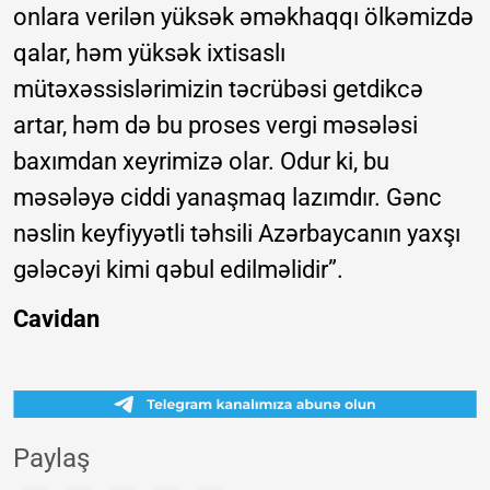
onlara verilən yüksək əməkhaqqı ölkəmizdə
qalar, həm yüksək ixtisaslı
mütəxəssislərimizin təcrübəsi getdikcə
artar, həm də bu proses vergi məsələsi
baxımdan xeyrimizə olar. Odur ki, bu
məsələyə ciddi yanaşmaq lazımdır. Gənc
nəslin keyfiyyətli təhsili Azərbaycanın yaxşı
gələcəyi kimi qəbul edilməlidir”.
Cavidan
Paylaş