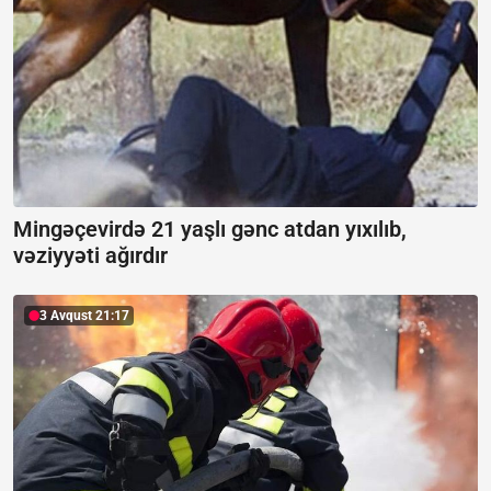
Mingəçevirdə 21 yaşlı gənc atdan yıxılıb,
vəziyyəti ağırdır
3 Avqust 21:17