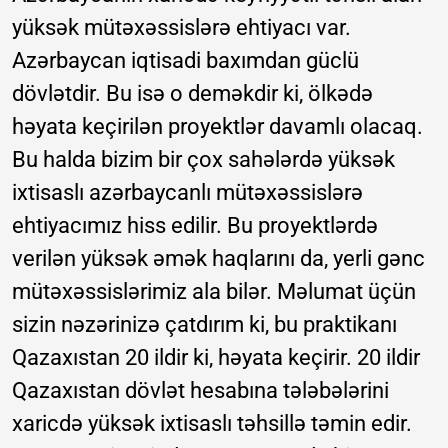
yüksək mütəxəssislərə ehtiyacı var.
Azərbaycan iqtisadi baxımdan güclü
dövlətdir. Bu isə o deməkdir ki, ölkədə
həyata keçirilən proyektlər davamlı olacaq.
Bu halda bizim bir çox sahələrdə yüksək
ixtisaslı azərbaycanlı mütəxəssislərə
ehtiyacımız hiss edilir. Bu proyektlərdə
verilən yüksək əmək haqlarını da, yerli gənc
mütəxəssislərimiz ala bilər. Məlumat üçün
sizin nəzərinizə çatdırım ki, bu praktikanı
Qazaxıstan 20 ildir ki, həyata keçirir. 20 ildir
Qazaxıstan dövlət hesabına tələbələrini
xaricdə yüksək ixtisaslı təhsillə təmin edir.