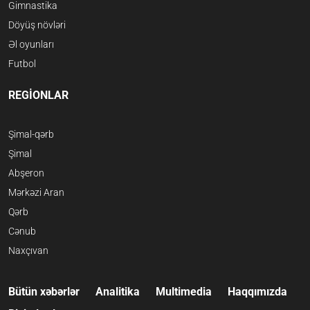
Gimnastika
Döyüş növləri
Əl oyunları
Futbol
REGİONLAR
Şimal-qərb
Şimal
Abşeron
Mərkəzi Aran
Qərb
Cənub
Naxçıvan
Bütün xəbərlər
Analitika
Multimedia
Haqqımızda