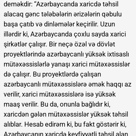
deməkdir: “Azərbaycanda xaricdə təhsil
alacaq gənc tələbələrin ərizələrin qəbulu
başa çatıb və dinləmələr keçirilir. Uzun
illərdir ki, Azərbaycanda çoxlu sayda xarici
şirkətlər çalışır. Bir neçə özəl və dövlət
proyektlərində azərbaycanlı yüksək ixtisaslı
mütəxəssislərlə yanaşı xarici mütəxəssislər
də çalışır. Bu proyektlərdə çalışan
azərbaycanlı mütəxəssislərə əmək haqqı az
verilir, xarici mütəxəssislərə isə yüksək
maaş verilir. Bu da, onunla bağlıdır ki,
xaricdən gələn mütəxəssislər yüksək təhsil
alıblar. Hesab edirəm ki, bu fakt göstərir ki,
Azərbaycanın xaricdə keyfiyyətli təhsil alan