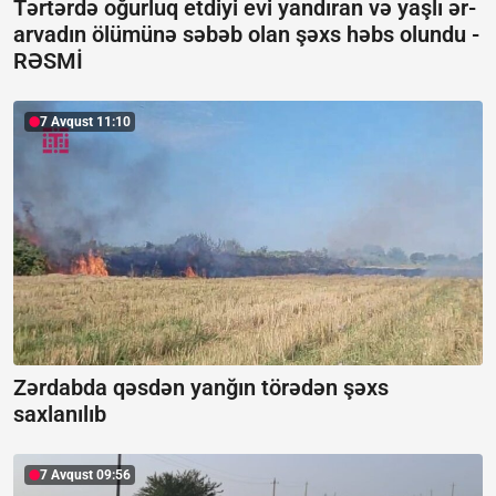
Tərtərdə oğurluq etdiyi evi yandıran və yaşlı ər-
arvadın ölümünə səbəb olan şəxs həbs olundu -
RƏSMİ
7 Avqust 11:10
Zərdabda qəsdən yanğın törədən şəxs
saxlanılıb
7 Avqust 09:56