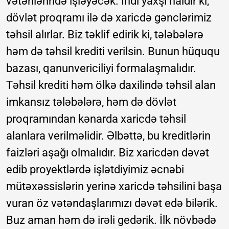
vətənlərində işləyəcək. İndi yaxşı haldır ki,
dövlət proqramı ilə də xaricdə gənclərimiz
təhsil alırlar. Biz təklif edirik ki, tələbələrə
həm də təhsil krediti verilsin. Bunun hüququ
bazası, qanunvericiliyi formalaşmalıdır.
Təhsil krediti həm ölkə daxilində təhsil alan
imkansız tələbələrə, həm də dövlət
proqramından kənarda xaricdə təhsil
alanlara verilməlidir. Əlbəttə, bu kreditlərin
faizləri aşağı olmalıdır. Biz xaricdən dəvət
edib proyektlərdə işlətdiyimiz əcnəbi
mütəxəssislərin yerinə xaricdə təhsilini başa
vuran öz vətəndaşlarımızı dəvət edə bilərik.
Buz aman həm də irəli gedərik. İlk növbədə