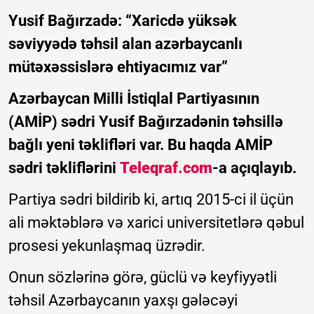
Yusif Bağırzadə: “Xaricdə yüksək
səviyyədə təhsil alan azərbaycanlı
mütəxəssislərə ehtiyacımız var”
Azərbaycan Milli İstiqlal Partiyasının
(AMİP) sədri Yusif Bağırzadənin təhsillə
bağlı yeni təklifləri var. Bu haqda AMİP
sədri təkliflərini
Teleqraf.com
-a açıqlayıb.
Partiya sədri bildirib ki, artıq 2015-ci il üçün
ali məktəblərə və xarici universitetlərə qəbul
prosesi yekunlaşmaq üzrədir.
Onun sözlərinə görə, güclü və keyfiyyətli
təhsil Azərbaycanın yaxşı gələcəyi