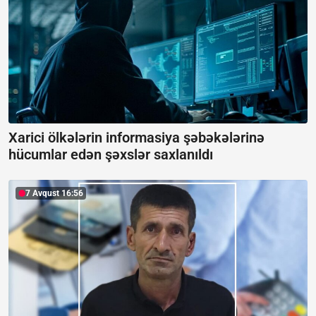
Xarici ölkələrin informasiya şəbəkələrinə
hücumlar edən şəxslər saxlanıldı
7 Avqust 16:56