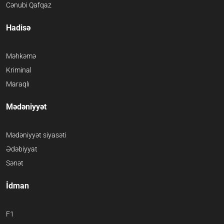
Cənubi Qafqaz
Hadisə
Məhkəmə
Kriminal
Maraqlı
Mədəniyyət
Mədəniyyət siyasəti
Ədəbiyyat
Sənət
İdman
F1