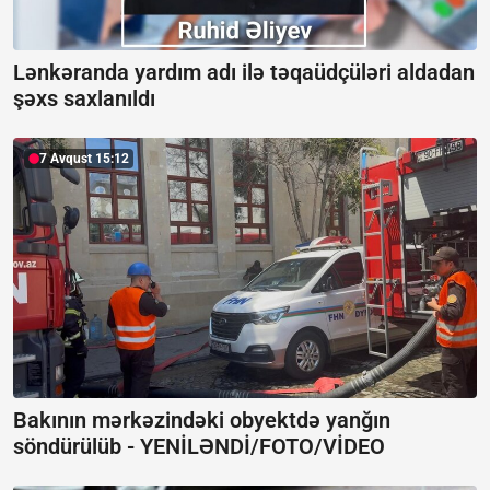
Lənkəranda yardım adı ilə təqaüdçüləri aldadan
şəxs saxlanıldı
7 Avqust 15:12
Bakının mərkəzindəki obyektdə yanğın
söndürülüb -
YENİLƏNDİ/FOTO/VİDEO