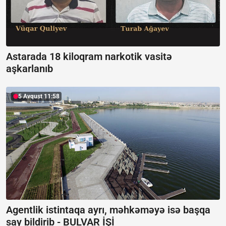
Astarada 18 kiloqram narkotik vasitə
aşkarlanıb
5 Avqust 11:58
Agentlik istintaqa ayrı, məhkəməyə isə başqa
say bildirib -
BULVAR İŞİ