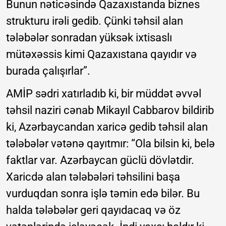
Bunun nəticəsində Qazaxıstanda biznes
strukturu irəli gedib. Çünki təhsil alan
tələbələr sonradan yüksək ixtisaslı
mütəxəssis kimi Qazaxıstana qayıdır və
burada çalışırlar”.
AMİP sədri xatırladıb ki, bir müddət əvvəl
təhsil naziri cənab Mikayıl Cabbarov bildirib
ki, Azərbaycandan xaricə gedib təhsil alan
tələbələr vətənə qayıtmır: “Ola bilsin ki, belə
faktlar var. Azərbaycan güclü dövlətdir.
Xaricdə alan tələbələri təhsilini başa
vurduqdan sonra işlə təmin edə bilər. Bu
halda tələbələr geri qayıdacaq və öz