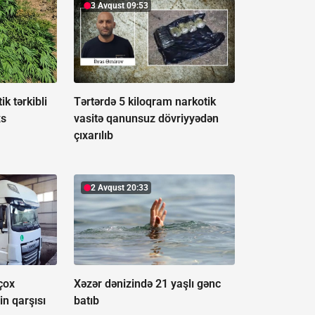
3 Avqust 09:53
k tərkibli
Tərtərdə 5 kiloqram narkotik
xs
vasitə qanunsuz dövriyyədən
çıxarılıb
2 Avqust 20:33
çox
Xəzər dənizində 21 yaşlı gənc
in qarşısı
batıb