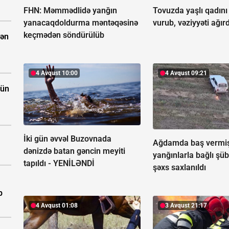
FHN: Məmmədlidə yanğın
Tovuzda yaşlı qadını
yanacaqdoldurma məntəqəsinə
vurub, vəziyyəti ağırd
keçmədən söndürülüb
dən
4 Avqust 10:00
4 Avqust 09:21
çün
İki gün əvvəl Buzovnada
Ağdamda baş vermi
dənizdə batan gəncin meyiti
yanğınlarla bağlı şüb
tapıldı -
YENİLƏNDİ
şəxs saxlanıldı
b
4 Avqust 01:08
3 Avqust 21:17