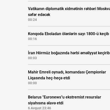
Vatikanın diplomatik xidmətinin rəhbəri Moskv
səfər edəcək
00:24
Konqoda Eboladan ölənlərin sayı 1800-ü keçib
00:16
İran Hörmüz boğazında hərbi əməliyyat keçirib
00:03
Mahir Emreli oynadı, komandası Çempionlar
Liqasında heç-heçə etdi
00:00
Belarus "Euronews"u ekstremist resurslar
siyahısına əlavə etdi
6 Avqust 23:46