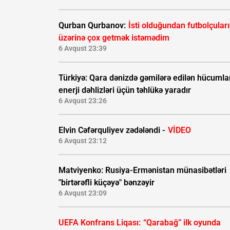
Qurban Qurbanov:
İsti olduğundan futbolçular
üzərinə çox getmək istəmədim
6 Avqust 23:39
Türkiyə: Qara dənizdə gəmilərə edilən hücumla
enerji dəhlizləri üçün təhlükə yaradır
6 Avqust 23:26
Elvin Cəfərquliyev zədələndi -
VİDEO
6 Avqust 23:12
Matviyenko: Rusiya-Ermənistan münasibətləri
"birtərəfli küçəyə" bənzəyir
6 Avqust 23:09
UEFA Konfrans Liqası:
“Qarabağ” ilk oyunda