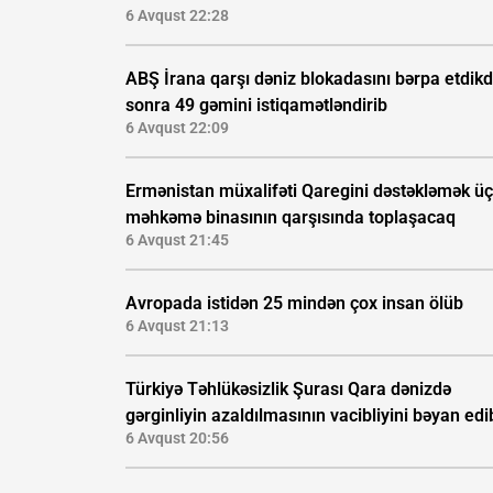
6 Avqust 22:28
ABŞ İrana qarşı dəniz blokadasını bərpa etdik
sonra 49 gəmini istiqamətləndirib
6 Avqust 22:09
Ermənistan müxalifəti Qaregini dəstəkləmək ü
məhkəmə binasının qarşısında toplaşacaq
6 Avqust 21:45
Avropada istidən 25 mindən çox insan ölüb
6 Avqust 21:13
Türkiyə Təhlükəsizlik Şurası Qara dənizdə
gərginliyin azaldılmasının vacibliyini bəyan edi
6 Avqust 20:56