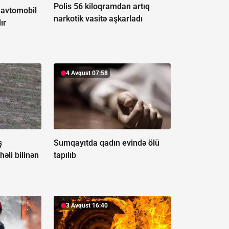
Polis 56 kiloqramdan artıq
 avtomobil
narkotik vasitə aşkarladı
ır
4 Avqust 07:58
ş
Sumqayıtda qadın evində ölü
həli bilinən
tapılıb
3 Avqust 16:40