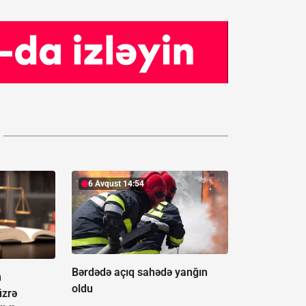
6 Avqust 14:54
Bərdədə açıq sahədə yanğın
n
oldu
üzrə