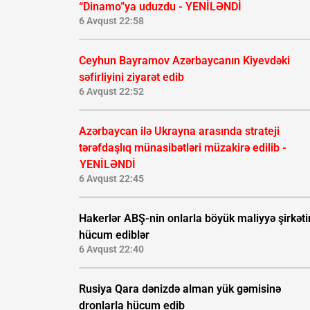
“Dinamo”ya uduzdu - YENİLƏNDİ
6 Avqust 22:58
Ceyhun Bayramov Azərbaycanın Kiyevdəki
səfirliyini ziyarət edib
6 Avqust 22:52
Azərbaycan ilə Ukrayna arasında strateji
tərəfdaşlıq münasibətləri müzakirə edilib -
YENİLƏNDİ
6 Avqust 22:45
Hakerlər ABŞ-nin onlarla böyük maliyyə şirkəti
hücum ediblər
6 Avqust 22:40
Rusiya Qara dənizdə alman yük gəmisinə
dronlarla hücum edib