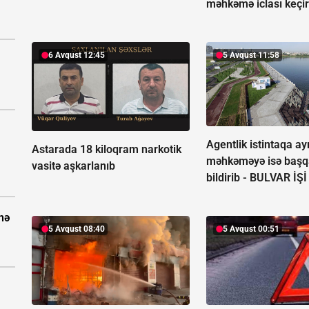
məhkəmə iclası keçir
6 Avqust 12:45
5 Avqust 11:58
Agentlik istintaqa ayr
Astarada 18 kiloqram narkotik
məhkəməyə isə başq
vasitə aşkarlanıb
bildirib -
BULVAR İŞİ
nə
5 Avqust 08:40
5 Avqust 00:51