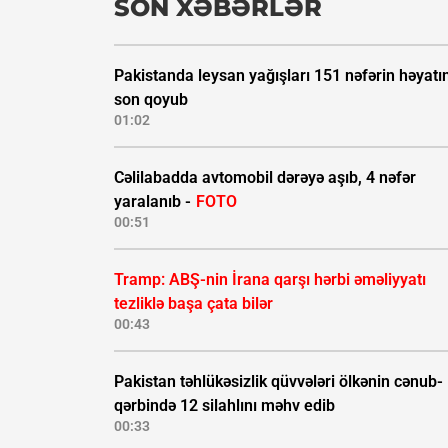
SON XƏBƏRLƏR
Pakistanda leysan yağışları 151 nəfərin həyatı
son qoyub
01:02
Cəlilabadda avtomobil dərəyə aşıb, 4 nəfər
yaralanıb -
FOTO
00:51
Tramp: ABŞ-nin İrana qarşı hərbi əməliyyatı
tezliklə başa çata bilər
00:43
Pakistan təhlükəsizlik qüvvələri ölkənin cənub-
qərbində 12 silahlını məhv edib
00:33