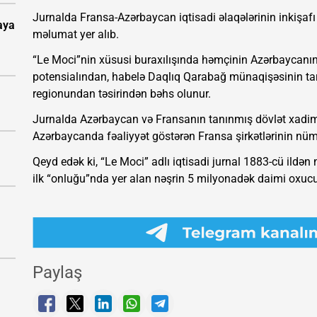
Jurnalda Fransa-Azərbaycan iqtisadi əlaqələrinin inkişafı
aya
məlumat yer alıb.
“Le Moci”nin xüsusi buraxılışında həmçinin Azərbaycanın 
potensialından, habelə Daqlıq Qarabağ münaqişəsinin ta
regionundan təsirindən bəhs olunur.
Jurnalda Azərbaycan və Fransanın tanınmış dövlət xadimlər
Azərbaycanda fəaliyyət göstərən Fransa şirkətlərinin nüm
Qeyd edək ki, “Le Moci” adlı iqtisadi jurnal 1883-cü ildən 
ilk “onluğu”nda yer alan nəşrin 5 milyonadək daimi oxucu
Paylaş