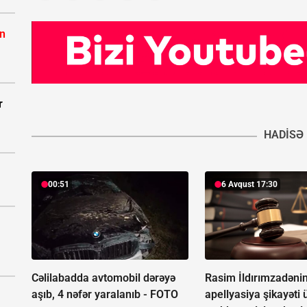
ın
r
HADISƏ
00:51
6 Avqust 17:30
Cəlilabadda avtomobil dərəyə
Rasim İldırımzadəni
aşıb, 4 nəfər yaralanıb -
FOTO
apellyasiya şikayəti 