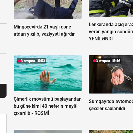
Lənkəranda açıq əra
Mingəçevirdə 21 yaşlı gənc
verən yanğın söndür
atdan yıxılıb, vəziyyəti ağırdır
YENİLƏNDİ
3 Avqust 15:53
3 Avqust 15:46
Çimərlik mövsümü başlayandan
Sumqayıtda avtomobi
bu günə kimi 40 nəfərin meyiti
şəxslər saxlanıldı
çıxarılıb -
RƏSMİ