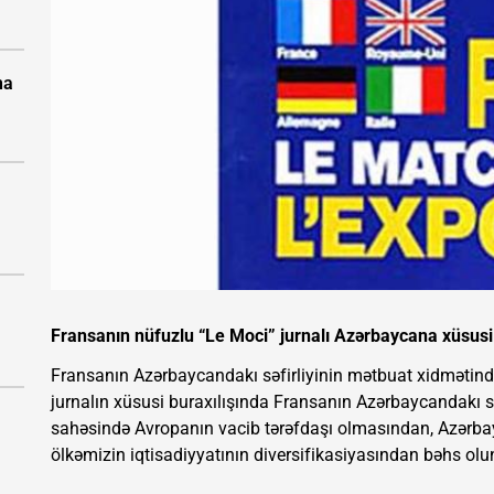
na
Fransanın nüfuzlu “Le Moci” jurnalı Azərbaycana xüsusi 
Fransanın Azərbaycandakı səfirliyinin mətbuat xidmətin
jurnalın xüsusi buraxılışında Fransanın Azərbaycandakı st
sahəsində Avropanın vacib tərəfdaşı olmasından, Azərbay
ölkəmizin iqtisadiyyatının diversifikasiyasından bəhs olu