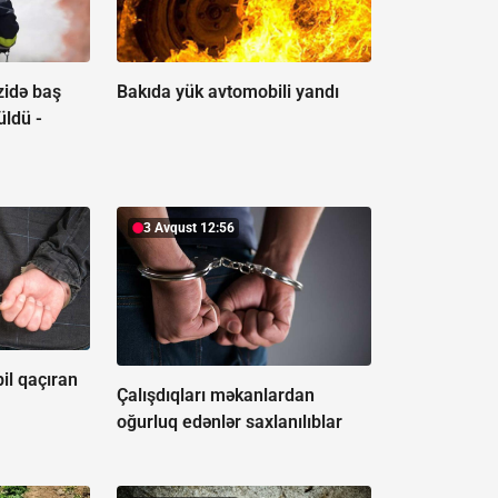
zidə baş
Bakıda yük avtomobili yandı
üldü -
3 Avqust 12:56
l qaçıran
Çalışdıqları məkanlardan
oğurluq edənlər saxlanılıblar