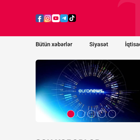
Belarus
"Euronews"u
ekstremist
resurslar
siyahısına
əlavə etdi
Bütün xəbərlər
Siyasət
İqtisa