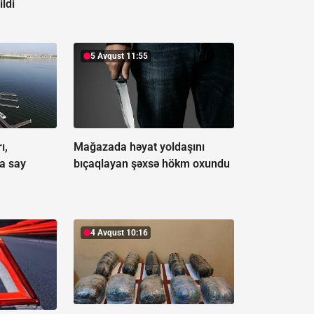
ildi
5 Avqust 11:55
ı,
Mağazada həyat yoldaşını
a say
bıçaqlayan şəxsə hökm oxundu
4 Avqust 10:16