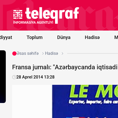
-
“Qarabağ”
oyununun
start
heyətləri
bəlli oldu
diyyat
Toplum
Dünya
Hadisə
M
Əsas səhifə
Hadisə
Fransa jurnalı: "Azərbaycanda iqtisadi
28 Aprel 2014 13:28