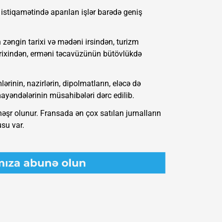
 istiqamətində aparılan işlər barədə geniş
zəngin tarixi və mədəni irsindən, turizm
rixindən, erməni təcavüzünün bütövlükdə
inin, nazirlərin, dipolmatların, eləcə də
ayəndələrinin müsahibələri dərc edilib.
nəşr olunur. Fransada ən çox satılan jurnalların
su var.