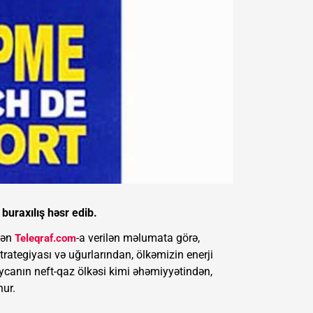
buraxılış həsr edib.
dən
-a verilən məlumata görə,
Teleqraf.com
rategiyası və uğurlarından, ölkəmizin enerji
canın neft-qaz ölkəsi kimi əhəmiyyətindən,
nur.