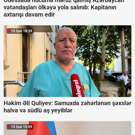
vətəndaşları ölkəyə yola salınıb:
Kapitanın
axtarışı davam edir
15 İyul 18:39
Həkim Əli Quliyev: Samuxda zəhərlənən şəxslər
halva və südlü aş yeyiblər
15 İyul 15:59