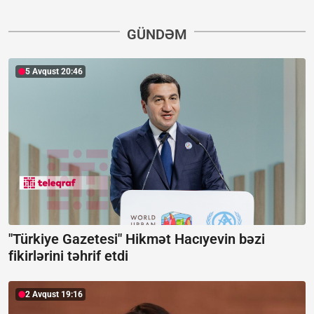
GÜNDƏM
5 Avqust 20:46
"Türkiye Gazetesi" Hikmət Hacıyevin bəzi
fikirlərini təhrif etdi
2 Avqust 19:16