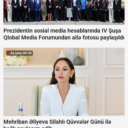
Prezidentin sosial media hesablarında IV Şuşa
Qlobal Media Forumundan ailə fotosu paylaşıldı
26 İyun 00:30
Mehriban Əliyeva Silahlı Qüvvələr Günü ilə