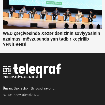
WED çərçivəsində Xəzər dənizinin səviyyəsinin
azalması mövzusunda yan tədbir keçirilib -
YENİLƏNDİ
Ünvan:
Bakı şəhəri, Binəqədi rayonu,
S.S.Axundov küçəsi 31/23