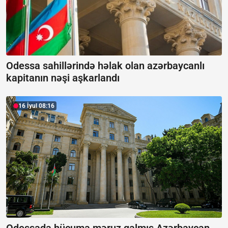
Odessa sahillərində həlak olan azərbaycanlı
kapitanın nəşi aşkarlandı
16 İyul 08:16
Odessada hücuma məruz qalmış Azərbaycan