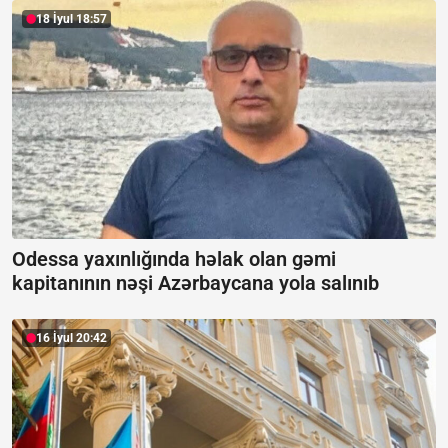
18 İyul 18:57
Odessa yaxınlığında həlak olan gəmi
kapitanının nəşi Azərbaycana yola salınıb
16 İyul 20:42