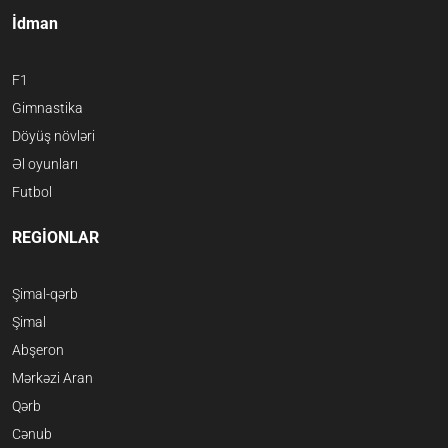
İdman
F1
Gimnastika
Döyüş növləri
Əl oyunları
Futbol
REGİONLAR
Şimal-qərb
Şimal
Abşeron
Mərkəzi Aran
Qərb
Cənub