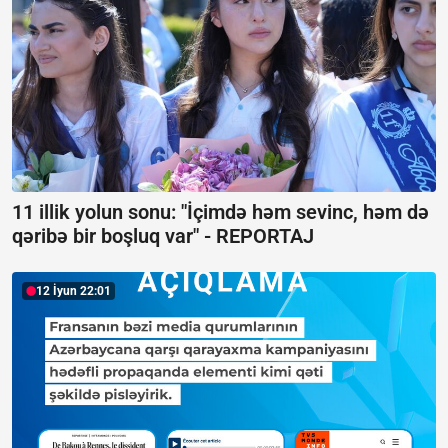
11 illik yolun sonu: "İçimdə həm sevinc, həm də
qəribə bir boşluq var" -
REPORTAJ
12 İyun 22:01