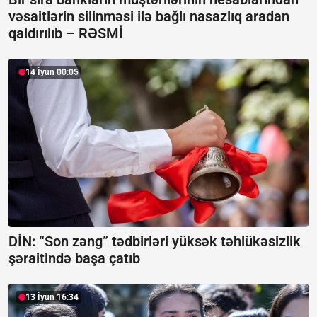
vəsaitlərin silinməsi ilə bağlı nasazlıq aradan
qaldırılıb –
RƏSMİ
14 İyun 00:05
DİN: “Son zəng” tədbirləri yüksək təhlükəsizlik
şəraitində başa çatıb
13 İyun 16:34