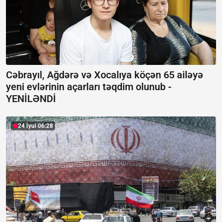
Cəbrayıl, Ağdərə və Xocalıya köçən 65 ailəyə
yeni evlərinin açarları təqdim olunub -
YENİLƏNDİ
24 İyul 06:28