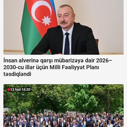
İnsan alverinə qarşı mübarizəyə dair 2026–
2030-cu illər üçün Milli Fəaliyyət Planı
təsdiqləndi
13 İyul 15:20