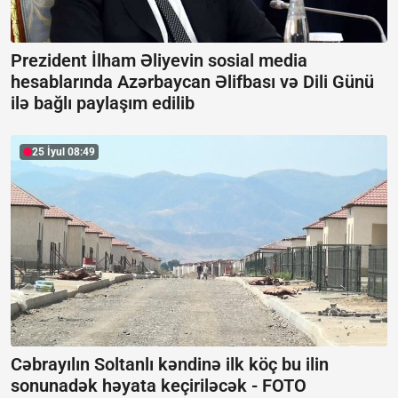
Prezident İlham Əliyevin sosial media
hesablarında Azərbaycan Əlifbası və Dili Günü
ilə bağlı paylaşım edilib
25 İyul 08:49
Cəbrayılın Soltanlı kəndinə ilk köç bu ilin
sonunadək həyata keçiriləcək -
FOTO