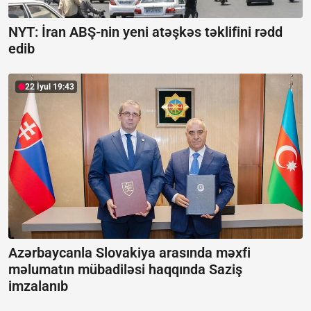
NYT: İran ABŞ-nin yeni atəşkəs təklifini rədd
edib
22 İyul 19:43
Azərbaycanla Slovakiya arasında məxfi
məlumatın mübadiləsi haqqında Saziş
imzalanıb