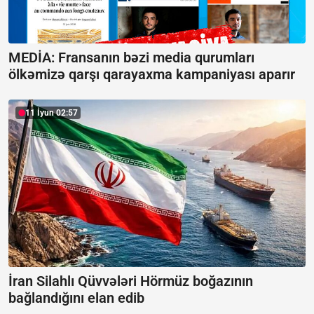
MEDİA: Fransanın bəzi media qurumları
ölkəmizə qarşı qarayaxma kampaniyası aparır
11 İyun 02:57
İran Silahlı Qüvvələri Hörmüz boğazının
bağlandığını elan edib