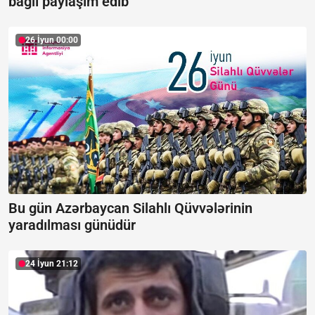
bağlı paylaşım edib
26 İyun 00:00
Bu gün Azərbaycan Silahlı Qüvvələrinin
yaradılması günüdür
24 İyun 21:12