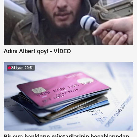
Adını Albert qoy! -
VİDEO
24 İyun 20:51
Bir sıra bankların müştərilərinin hesablarından