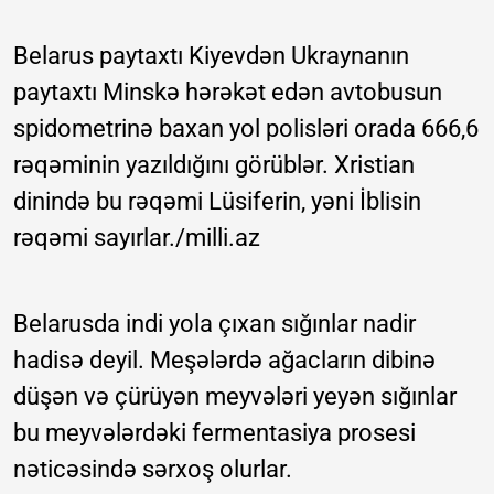
Belarus paytaxtı Kiyevdən Ukraynanın
paytaxtı Minskə hərəkət edən avtobusun
spidometrinə baxan yol polisləri orada 666,6
rəqəminin yazıldığını görüblər. Xristian
dinində bu rəqəmi Lüsiferin, yəni İblisin
rəqəmi sayırlar./milli.az
Belarusda indi yola çıxan sığınlar nadir
hadisə deyil. Meşələrdə ağacların dibinə
düşən və çürüyən meyvələri yeyən sığınlar
bu meyvələrdəki fermentasiya prosesi
nəticəsində sərxoş olurlar.