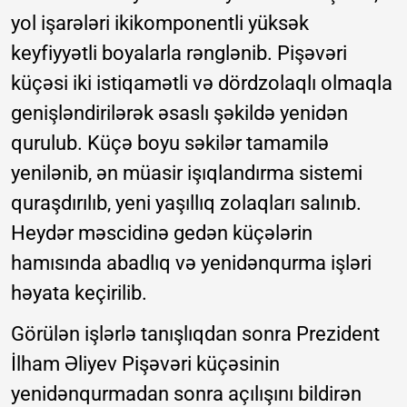
yol işarələri ikikomponentli yüksək
keyfiyyətli boyalarla rənglənib. Pişəvəri
küçəsi iki istiqamətli və dördzolaqlı olmaqla
genişləndirilərək əsaslı şəkildə yenidən
qurulub. Küçə boyu səkilər tamamilə
yenilənib, ən müasir işıqlandırma sistemi
quraşdırılıb, yeni yaşıllıq zolaqları salınıb.
Heydər məscidinə gedən küçələrin
hamısında abadlıq və yenidənqurma işləri
həyata keçirilib.
Görülən işlərlə tanışlıqdan sonra Prezident
İlham Əliyev Pişəvəri küçəsinin
yenidənqurmadan sonra açılışını bildirən