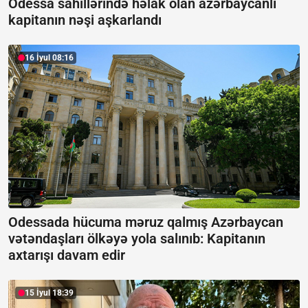
Odessa sahillərində həlak olan azərbaycanlı
kapitanın nəşi aşkarlandı
16 İyul 08:16
Odessada hücuma məruz qalmış Azərbaycan
vətəndaşları ölkəyə yola salınıb:
Kapitanın
axtarışı davam edir
15 İyul 18:39