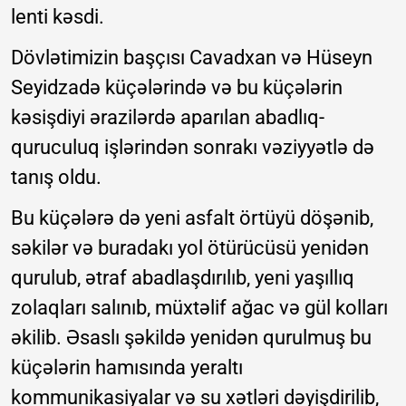
lenti kəsdi.
Dövlətimizin başçısı Cavadxan və Hüseyn
Seyidzadə küçələrində və bu küçələrin
kəsişdiyi ərazilərdə aparılan abadlıq-
quruculuq işlərindən sonrakı vəziyyətlə də
tanış oldu.
Bu küçələrə də yeni asfalt örtüyü döşənib,
səkilər və buradakı yol ötürücüsü yenidən
qurulub, ətraf abadlaşdırılıb, yeni yaşıllıq
zolaqları salınıb, müxtəlif ağac və gül kolları
əkilib. Əsaslı şəkildə yenidən qurulmuş bu
küçələrin hamısında yeraltı
kommunikasiyalar və su xətləri dəyişdirilib,