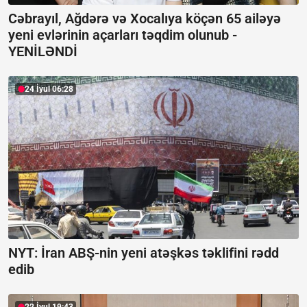
Cəbrayıl, Ağdərə və Xocalıya köçən 65 ailəyə
yeni evlərinin açarları təqdim olunub -
YENİLƏNDİ
24 İyul 06:28
NYT: İran ABŞ-nin yeni atəşkəs təklifini rədd
edib