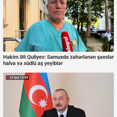
Həkim Əli Quliyev: Samuxda zəhərlənən şəxslər
halva və südlü aş yeyiblər
15 İyul 15:59