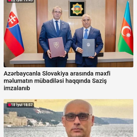
22 İyul 19:43
Azərbaycanla Slovakiya arasında məxfi
məlumatın mübadiləsi haqqında Saziş
imzalanıb
18 İyul 18:57