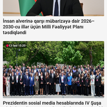
İnsan alverinə qarşı mübarizəyə dair 2026–
2030-cu illər üçün Milli Fəaliyyət Planı
təsdiqləndi
13 İyul 15:20
Prezidentin sosial media hesablarında IV Şuşa