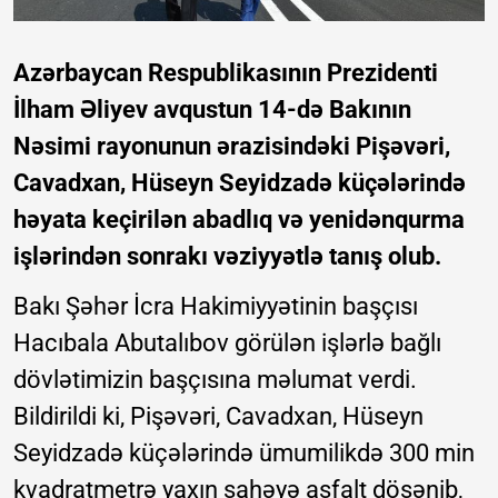
Azərbaycan Respublikasının Prezidenti
İlham Əliyev avqustun 14-də Bakının
Nəsimi rayonunun ərazisindəki Pişəvəri,
Cavadxan, Hüseyn Seyidzadə küçələrində
həyata keçirilən abadlıq və yenidənqurma
işlərindən sonrakı vəziyyətlə tanış olub.
Bakı Şəhər İcra Hakimiyyətinin başçısı
Hacıbala Abutalıbov görülən işlərlə bağlı
dövlətimizin başçısına məlumat verdi.
Bildirildi ki, Pişəvəri, Cavadxan, Hüseyn
Seyidzadə küçələrində ümumilikdə 300 min
kvadratmetrə yaxın sahəyə asfalt döşənib,