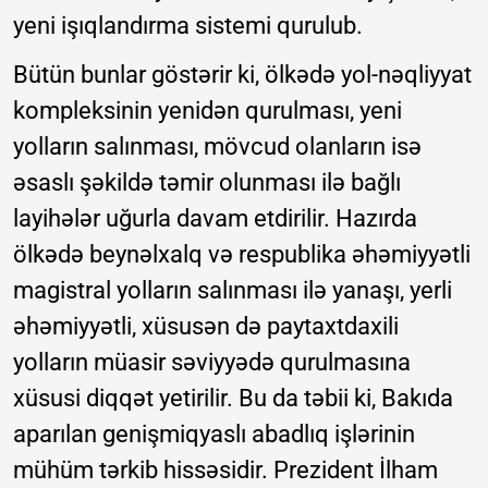
yeni işıqlandırma sistemi qurulub.
Bütün bunlar göstərir ki, ölkədə yol-nəqliyyat
kompleksinin yenidən qurulması, yeni
yolların salınması, mövcud olanların isə
əsaslı şəkildə təmir olunması ilə bağlı
layihələr uğurla davam etdirilir. Hazırda
ölkədə beynəlxalq və respublika əhəmiyyətli
magistral yolların salınması ilə yanaşı, yerli
əhəmiyyətli, xüsusən də paytaxtdaxili
yolların müasir səviyyədə qurulmasına
xüsusi diqqət yetirilir. Bu da təbii ki, Bakıda
aparılan genişmiqyaslı abadlıq işlərinin
mühüm tərkib hissəsidir. Prezident İlham