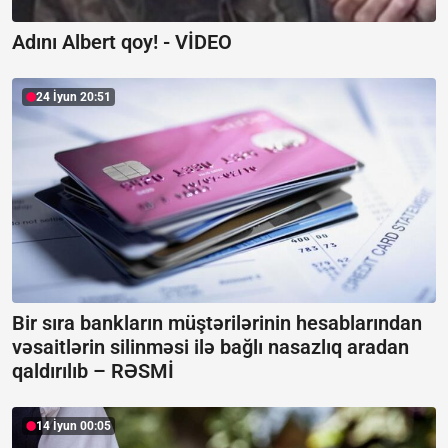
Adını Albert qoy! -
VİDEO
24 İyun 20:51
Bir sıra bankların müştərilərinin hesablarından
vəsaitlərin silinməsi ilə bağlı nasazlıq aradan
qaldırılıb –
RƏSMİ
14 İyun 00:05