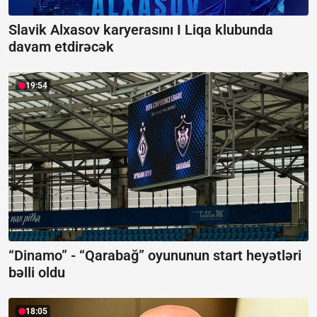
Slavik Alxasov karyerasını I Liqa klubunda
davam etdirəcək
19:54
“Dinamo” - “Qarabağ” oyununun start heyətləri
bəlli oldu
18:05