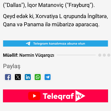
("Dallas"), İqor Matanoviç ("Frayburq").
Qeyd edək ki, Xorvatiya L qrupunda İngiltərə,
Qana və Panama ilə mübarizə aparacaq.
Müəllif:
Nərmin Vüqarqızı
Paylaş