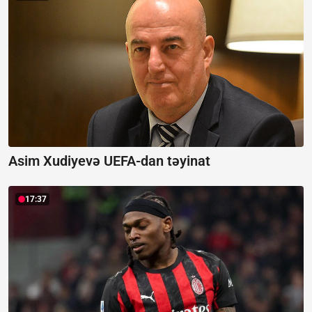
Asim Xudiyevə UEFA-dan təyinat
17:37