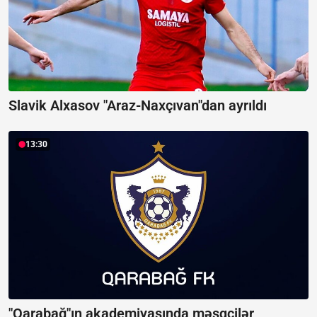
Slavik Alxasov "Araz-Naxçıvan"dan ayrıldı
13:30
"Qarabağ"ın akademiyasında məşqçilər