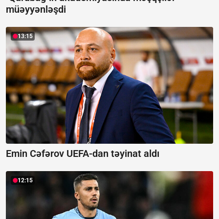
müəyyənləşdi
13:15
Emin Cəfərov UEFA-dan təyinat aldı
12:15