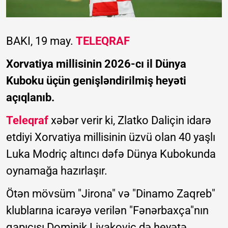
BAKI, 19 may.
TELEQRAF
Xorvatiya millisinin 2026-cı il Dünya
Kuboku üçün genişləndirilmiş heyəti
açıqlanıb.
Teleqraf
xəbər verir ki, Zlatko Daliçin idarə
etdiyi Xorvatiya millisinin üzvü olan 40 yaşlı
Luka Modriç altıncı dəfə Dünya Kubokunda
oynamağa hazırlaşır.
Ötən mövsüm "Jirona" və "Dinamo Zaqreb"
klublarına icarəyə verilən "Fənərbaxça"nın
qapıçısı Dominik Livakoviç də heyətə