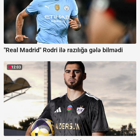
"Real Madrid" Rodri ilə razılığa gələ bilmədi
12:03