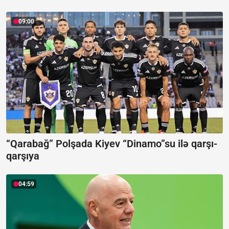
09:00
“Qarabağ” Polşada Kiyev “Dinamo”su ilə qarşı-
qarşıya
04:59