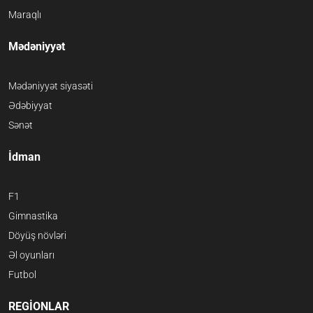
Maraqlı
Mədəniyyət
Mədəniyyət siyasəti
Ədəbiyyat
Sənət
İdman
F1
Gimnastika
Döyüş növləri
Əl oyunları
Futbol
REGİONLAR