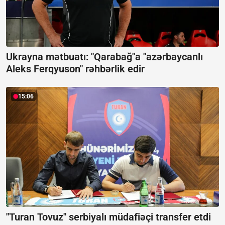
Ukrayna mətbuatı: "Qarabağ"a "azərbaycanlı
Aleks Ferqyuson" rəhbərlik edir
15:06
"Turan Tovuz" serbiyalı müdafiəçi transfer etdi