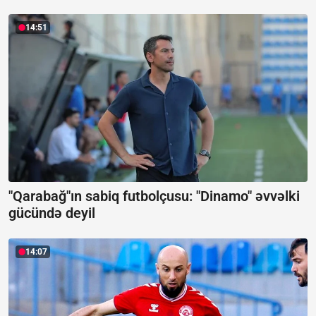
14:51
"Qarabağ"ın sabiq futbolçusu: "Dinamo" əvvəlki
gücündə deyil
14:07