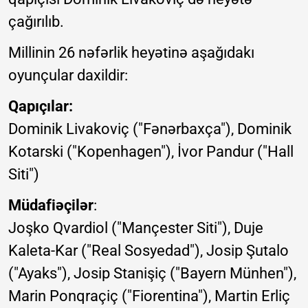
çağırılıb.
Millinin 26 nəfərlik heyətinə aşağıdakı
oyunçular daxildir:
Qapıçılar:
Dominik Livakoviç ("Fənərbaxça"), Dominik
Kotarski ("Kopenhagen"), İvor Pandur ("Hall
Siti")
Müdafiəçilər
:
Joşko Qvardiol ("Mançester Siti"), Duje
Kaleta-Kar ("Real Sosyedad"), Josip Şutalo
("Ayaks"), Josip Stanişiç ("Bayern Münhen"),
Marin Ponqraçiç ("Fiorentina"), Martin Erliç