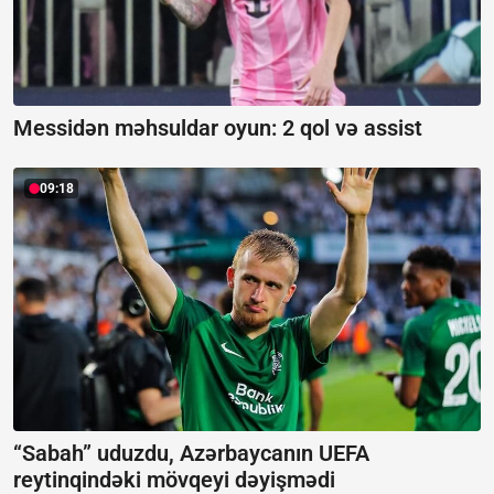
Messidən məhsuldar oyun:
2 qol və assist
09:18
“Sabah” uduzdu, Azərbaycanın UEFA
reytinqindəki mövqeyi dəyişmədi