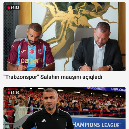
16:53
"Trabzonspor" Salahın maaşını açıqladı
15:10