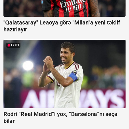
"Qalatasaray" Leaoya görə "Milan"a yeni təklif
hazırlayır
17:01
Rodri “Real Madrid”i yox, “Barselona”nı seçə
bilər