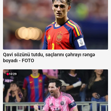
Qavi sözünü tutdu, saçlarını çəhrayı rəngə
boyadı -
FOTO
10:29