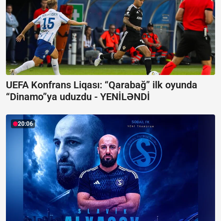
UEFA Konfrans Liqası:
“Qarabağ” ilk oyunda
“Dinamo”ya uduzdu - YENİLƏNDİ
20:06