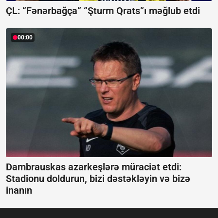
ÇL: “Fənərbağça” “Şturm Qrats”ı məğlub etdi
00:00
Dambrauskas azarkeşlərə müraciət etdi:
Stadionu doldurun, bizi dəstəkləyin və bizə
inanın