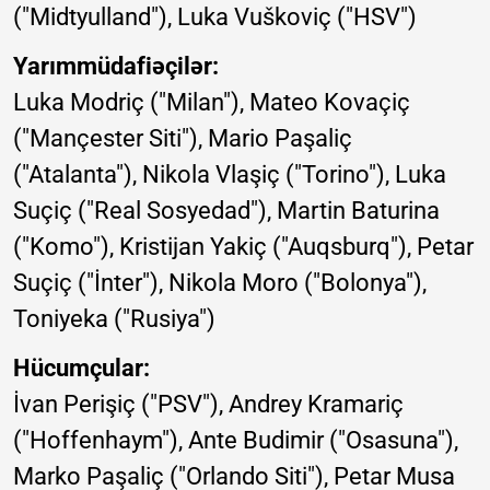
("Midtyulland"), Luka Vuškoviç ("HSV")
Yarımmüdafiəçilər:
Luka Modriç ("Milan"), Mateo Kovaçiç
("Mançester Siti"), Mario Paşaliç
("Atalanta"), Nikola Vlaşiç ("Torino"), Luka
Suçiç ("Real Sosyedad"), Martin Baturina
("Komo"), Kristijan Yakiç ("Auqsburq"), Petar
Suçiç ("İnter"), Nikola Moro ("Bolonya"),
Toniyeka ("Rusiya")
Hücumçular:
İvan Perişiç ("PSV"), Andrey Kramariç
("Hoffenhaym"), Ante Budimir ("Osasuna"),
Marko Paşaliç ("Orlando Siti"), Petar Musa