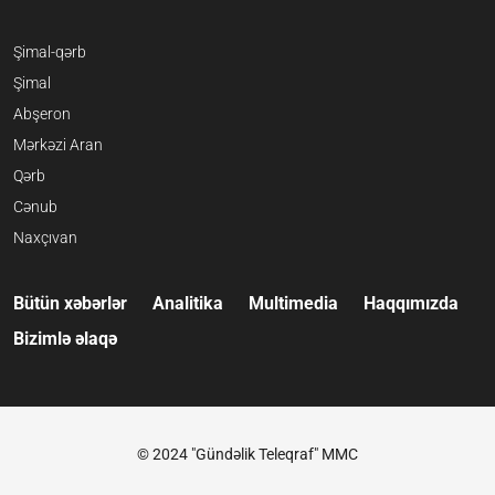
Şimal-qərb
Şimal
Abşeron
Mərkəzi Aran
Qərb
Cənub
Naxçıvan
Bütün xəbərlər
Analitika
Multimedia
Haqqımızda
Bizimlə əlaqə
© 2024 "Gündəlik Teleqraf" MMC