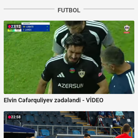
FUTBOL
23:12
Elvin Cəfərquliyev zədələndi -
VİDEO
22:58