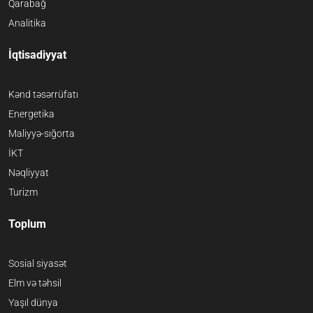
Qarabağ
Analitika
İqtisadiyyat
Kənd təsərrüfatı
Energetika
Maliyyə-sığorta
İKT
Nəqliyyat
Turizm
Toplum
Sosial siyasət
Elm və təhsil
Yaşıl dünya