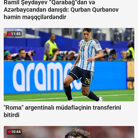
Ramil Şeydayev “Qarabağ”dan və
Azərbaycandan danışdı:
Qurban Qurbanov
həmin məşqçilərdəndir
11:45
"Roma" argentinalı müdafiəçinin transferini
bitirdi
10:44