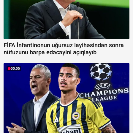
FİFA İnfantinonun uğursuz layihəsindən sonra
nüfuzunu bərpa edəcəyini açıqlayıb
00:05