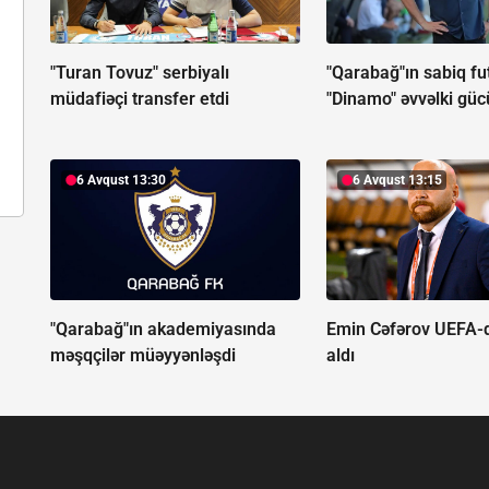
"Turan Tovuz" serbiyalı
"Qarabağ"ın sabiq fu
müdafiəçi transfer etdi
"Dinamo" əvvəlki güc
6 Avqust 13:30
6 Avqust 13:15
"Qarabağ"ın akademiyasında
Emin Cəfərov UEFA-d
məşqçilər müəyyənləşdi
aldı