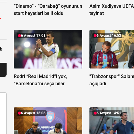
“Dinamo” - “Qarabağ” oyununun
Asim Xudiyevə UEF
-
start heyətləri bəlli oldu
təyinat
-
6 Avqust 17:01
6 Avqust 16:53
ıb
Rodri “Real Madrid”i yox,
"Trabzonspor" Salah
“Barselona”nı seçə bilər
açıqladı
6 Avqust 15:06
6 Avqust 14:51