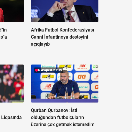
"in
Afrika Futbol Konfederasiyası
s"a
Canni İnfantinoya dəstəyini
açıqlayıb
6 Avqust 23:39
Qurban Qurbanov:
İsti
 Liqasında
olduğundan futbolçuların
üzərinə çox getmək istəmədim