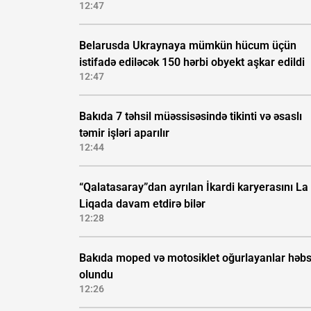
12:47
Belarusda Ukraynaya mümkün hücum üçün
istifadə ediləcək 150 hərbi obyekt aşkar edildi
12:47
Bakıda 7 təhsil müəssisəsində tikinti və əsaslı
təmir işləri aparılır
12:44
“Qalatasaray”dan ayrılan İkardi karyerasını La
Liqada davam etdirə bilər
12:28
Bakıda moped və motosiklet oğurlayanlar həb
olundu
12:26