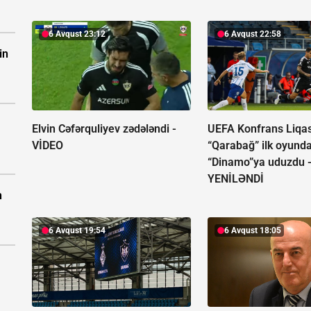
6 Avqust 23:12
6 Avqust 22:58
in
Elvin Cəfərquliyev zədələndi -
UEFA Konfrans Liqas
VİDEO
“Qarabağ” ilk oyund
“Dinamo”ya uduzdu 
YENİLƏNDİ
n
6 Avqust 19:54
6 Avqust 18:05