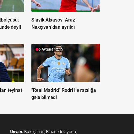
tbolçusu:
Slavik Alxasov "Araz-
ündə deyil
Naxçıvan"dan ayrıldı
6 Avqust 12:15
an təyinat
"Real Madrid" Rodri ilə razılığa
gələ bilmədi
Ünvan:
Bakı şəhəri, Binəqədi rayonu,