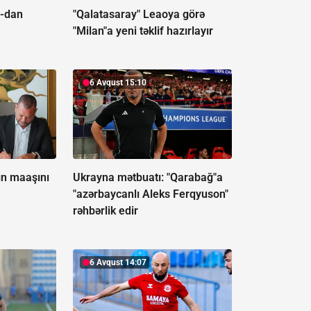
A-dan
"Qalatasaray" Leaoya görə
"Milan"a yeni təklif hazırlayır
6 Avqust 15:10
ın maaşını
Ukrayna mətbuatı: "Qarabağ"a
"azərbaycanlı Aleks Ferqyuson"
rəhbərlik edir
6 Avqust 14:07