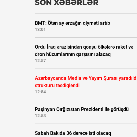
SON XƏBƏRLƏR
BMT: Ötən ay ərzağın qiyməti artıb
13:01
Ordu İraq ərazisindən qonşu ölkələrə raket və
dron hücumlarının qarşısını alacaq
12:57
Azərbaycanda Media və Yayım Şurası yaradıldı
strukturu təsdiqləndi
12:54
Paşinyan Qırğızıstan Prezidenti ilə görüşdü
12:53
Sabah Bakıda 36 dərəcə isti olacaq