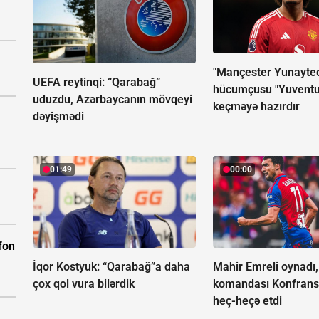
"Mançester Yunayted
UEFA reytinqi: “Qarabağ”
hücumçusu "Yuventu
uduzdu, Azərbaycanın mövqeyi
keçməyə hazırdır
dəyişmədi
01:49
00:00
fon
İqor Kostyuk: “Qarabağ”a daha
Mahir Emreli oynadı,
çox qol vura bilərdik
komandası Konfrans
heç-heçə etdi