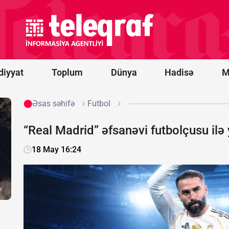
Səbaildə obyekt yanır,
vətəndaşlar təxliyə edilib
-
YENİLƏNDİ/FOTO/VİDEO
diyyat
Toplum
Dünya
Hadisə
M
Əsas səhifə
Futbol
“Real Madrid” əfsanəvi futbolçusu ilə y
18 May 16:24