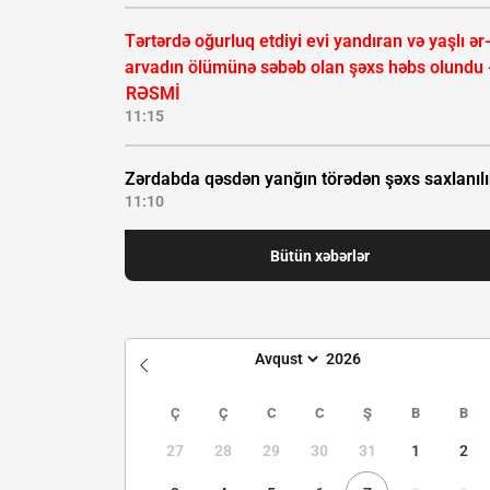
Tərtərdə oğurluq etdiyi evi yandıran və yaşlı ər
arvadın ölümünə səbəb olan şəxs həbs olundu 
RƏSMİ
11:15
Zərdabda qəsdən yanğın törədən şəxs saxlanıl
11:10
Bütün xəbərlər
Ç
Ç
C
C
Ş
B
B
27
28
29
30
31
1
2