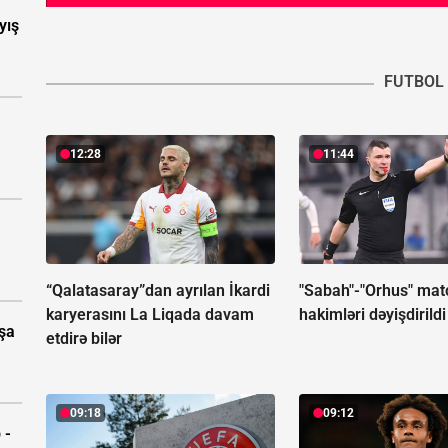
yış
FUTBOL
12:28
11:44
“Qalatasaray”dan ayrılan İkardi
"Sabah"-"Orhus" mat
karyerasını La Liqada davam
hakimləri dəyişdirildi
aşa
etdirə bilər
09:18
09:12
 -