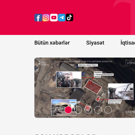
istifadə
ediləcək
150 hərbi
obyekt
aşkar
edildi
Bütün xəbərlər
Siyasət
İqtisa