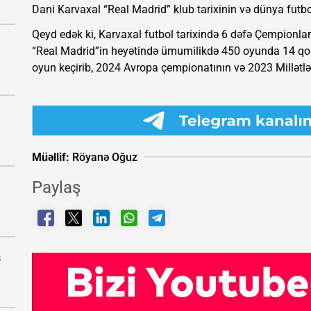
Dani Karvaxal “Real Madrid” klub tarixinin və dünya futb
Qeyd edək ki, Karvaxal futbol tarixində 6 dəfə Çempionlar
“Real Madrid”in heyətində ümumilikdə 450 oyunda 14 qol 
oyun keçirib, 2024 Avropa çempionatının və 2023 Millətlər
Müəllif:
Röyanə Oğuz
Paylaş
s