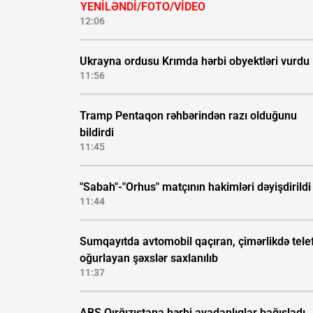
YENİLƏNDİ/FOTO/VİDEO
12:06
Ukrayna ordusu Krımda hərbi obyektləri vurdu
11:56
Tramp Pentaqon rəhbərindən razı olduğunu
bildirdi
11:45
"Sabah"-"Orhus" matçının hakimləri dəyişdirildi
11:44
Sumqayıtda avtomobil qaçıran, çimərlikdə tele
oğurlayan şəxslər saxlanılıb
11:37
ABŞ Qırğızıstana hərbi avadanlıqlar bağışladı