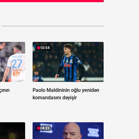
10:54
çının
Paolo Maldininin oğlu yenidən
komandasını dəyişir
04:22