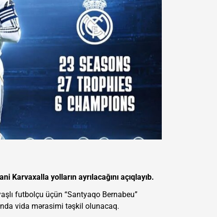
i Karvaxalla yolların ayrılacağını açıqlayıb.
4 yaşlı futbolçu üçün “Santyaqo Bernabeu”
nda vida mərasimi təşkil olunacaq.