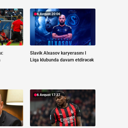
6 Avqust 20:06
ı:
Slavik Alxasov karyerasını I
a
Liqa klubunda davam etdirəcək
-
6 Avqust 17:37