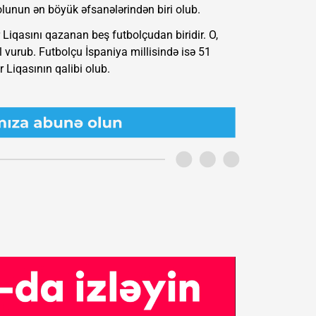
olunun ən böyük əfsanələrindən biri olub.
 Liqasını qazanan beş futbolçudan biridir. O,
vurub. Futbolçu İspaniya millisində isə 51
 Liqasının qalibi olub.