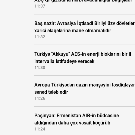
11:37
Baş nazir: Avrasiya İqtisadi Birliyi üzv dövlətlər
xarici əlaqələrinə mane olmamalıdır
11:32
Türkiyə "Akkuyu" AES-in enerji bloklarını bir il
intervalla istifadəyə verəcək
11:30
Avropa Türkiyədən qazın mənşəyini təsdiqləyə
sənəd tələb edir
11:26
Paşinyan: Ermənistan AİB-in büdcəsinə
aldığından daha çox vəsait köçürüb
11:24