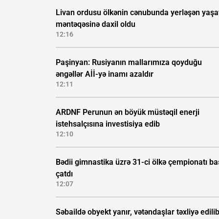
Livan ordusu ölkənin cənubunda yerləşən yaşa
məntəqəsinə daxil oldu
12:16
Paşinyan: Rusiyanın mallarımıza qoyduğu
əngəllər Aİİ-yə inamı azaldır
12:11
ARDNF Perunun ən böyük müstəqil enerji
istehsalçısına investisiya edib
12:10
Bədii gimnastika üzrə 31-ci ölkə çempionatı b
çatdı
12:07
Səbaildə obyekt yanır, vətəndaşlar təxliyə edilib