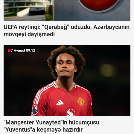
UEFA reytinqi: “Qarabağ” uduzdu, Azərbaycanın
mövqeyi dəyişmədi
7 Avqust 09:12
"Mançester Yunayted"in hücumçusu
"Yuventus"a keçməyə hazırdır