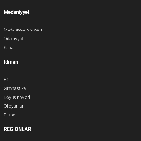
Mədəniyyət
Mədəniyyət siyasəti
Ədəbiyyat
Sənət
İdman
F1
Gimnastika
Döyüş növləri
Əl oyunları
Futbol
REGİONLAR