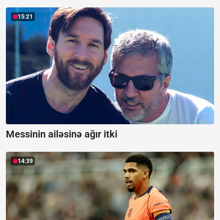
15:21
Messinin ailəsinə ağır itki
14:39