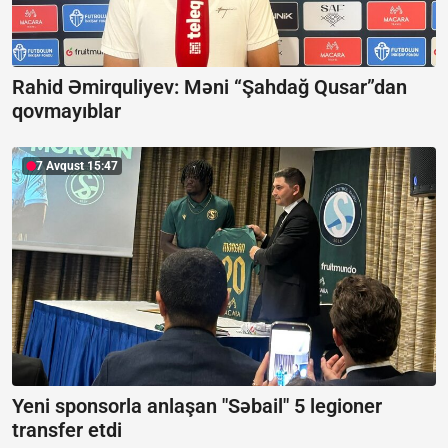
Rahid Əmirquliyev: Məni “Şahdağ Qusar”dan
qovmayıblar
7 Avqust 15:47
Yeni sponsorla anlaşan "Səbail" 5 legioner
transfer etdi