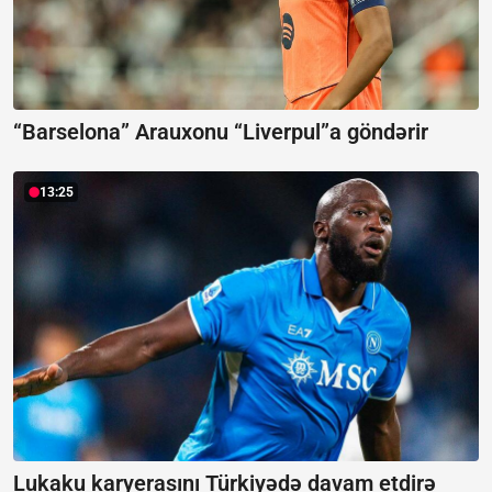
“Barselona” Arauxonu “Liverpul”a göndərir
13:25
Lukaku karyerasını Türkiyədə davam etdirə