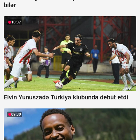
bilər
10:37
Elvin Yunuszadə Türkiyə klubunda debüt etdi
09:30