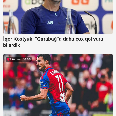
İqor Kostyuk: “Qarabağ”a daha çox qol vura
bilərdik
7 Avqust 00:00