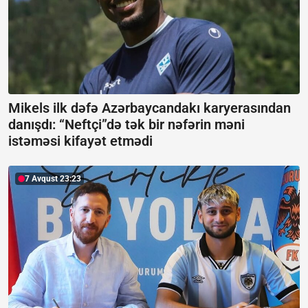
Mikels ilk dəfə Azərbaycandakı karyerasından
danışdı:
“Neftçi”də tək bir nəfərin məni
istəməsi kifayət etmədi
7 Avqust 23:23