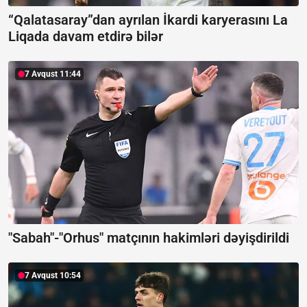
“Qalatasaray”dan ayrılan İkardi karyerasını La
Liqada davam etdirə bilər
7 Avqust 11:44
"Sabah"-"Orhus" matçının hakimləri dəyişdirildi
7 Avqust 10:54