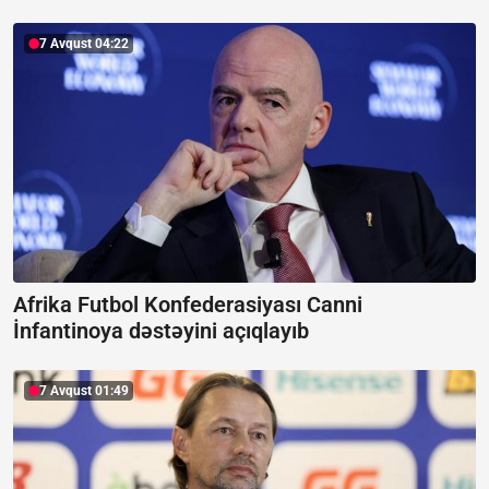
7 Avqust 04:22
Afrika Futbol Konfederasiyası Canni
İnfantinoya dəstəyini açıqlayıb
7 Avqust 01:49