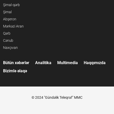
Şimal-qərb
Şimal
Abşeron
Mərkəzi Aran
Qərb
Cənub
Naxçıvan
Bütün xəbərlər
Analitika
Multimedia
Haqqımızda
Bizimlə əlaqə
© 2024 "Gündəlik Teleqraf" MMC