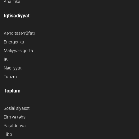
Analitika
İqtisadiyyat
Kənd təsərrüfatı
Energetika
Maliyyə-sığorta
İKT
Nəqliyyat
Turizm
Toplum
Sosial siyasət
Elm və təhsil
Yaşıl dünya
Tibb