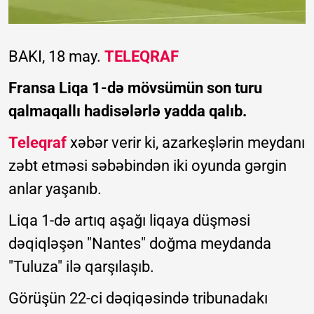
BAKI, 18 may.
TELEQRAF
Fransa Liqa 1-də mövsümün son turu
qalmaqallı hadisələrlə yadda qalıb.
Teleqraf
xəbər verir ki, azarkeşlərin meydanı
zəbt etməsi səbəbindən iki oyunda gərgin
anlar yaşanıb.
Liqa 1-də artıq aşağı liqaya düşməsi
dəqiqləşən "Nantes" doğma meydanda
"Tuluza" ilə qarşılaşıb.
Görüşün 22-ci dəqiqəsində tribunadakı