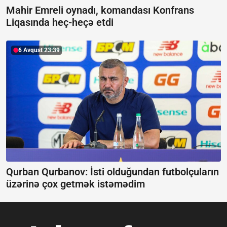
Mahir Emreli oynadı, komandası Konfrans
Liqasında heç-heçə etdi
6 Avqust 23:39
Qurban Qurbanov:
İsti olduğundan futbolçuların
üzərinə çox getmək istəmədim