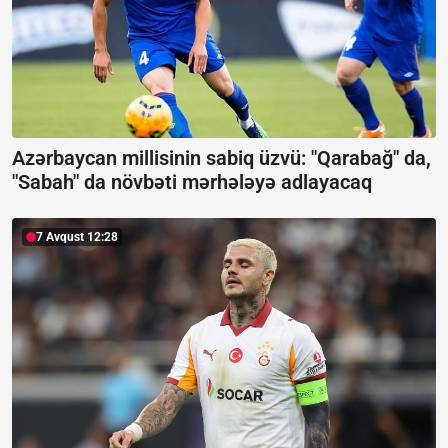
Azərbaycan millisinin sabiq üzvü: "Qarabağ" da,
"Sabah" da növbəti mərhələyə adlayacaq
7 Avqust 12:28