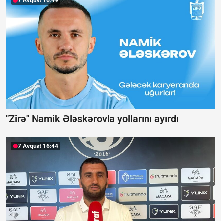
7 Avqust 16:49
"Zirə" Namik Ələskərovla yollarını ayırdı
7 Avqust 16:44