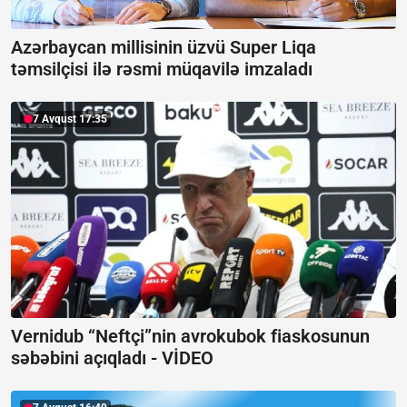
Azərbaycan millisinin üzvü Super Liqa
təmsilçisi ilə rəsmi müqavilə imzaladı
7 Avqust 17:35
Vernidub “Neftçi”nin avrokubok fiaskosunun
səbəbini açıqladı -
VİDEO