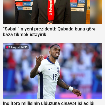
“Səbail”in yeni prezidenti:
Qubada buna görə
baza tikmək istəyirik
7 Avqust 14:31
İngiltərə millisinin ulduzuna cinayət işi açıldı