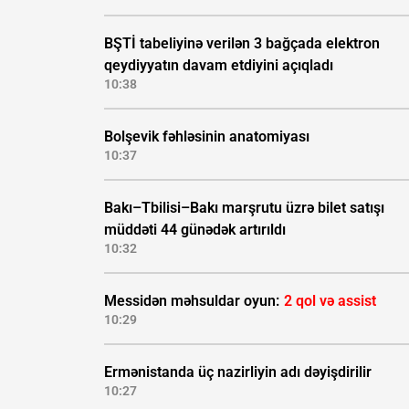
BŞTİ tabeliyinə verilən 3 bağçada elektron
qeydiyyatın davam etdiyini açıqladı
10:38
Bolşevik fəhləsinin anatomiyası
10:37
Bakı–Tbilisi–Bakı marşrutu üzrə bilet satışı
müddəti 44 günədək artırıldı
10:32
Messidən məhsuldar oyun:
2 qol və assist
10:29
Ermənistanda üç nazirliyin adı dəyişdirilir
10:27