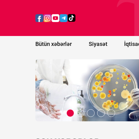
infeksiyanın
mənbəyi
Meksikadan
gətirilən acı
bibər
göstərilib
Bütün xəbərlər
Siyasət
İqtisa