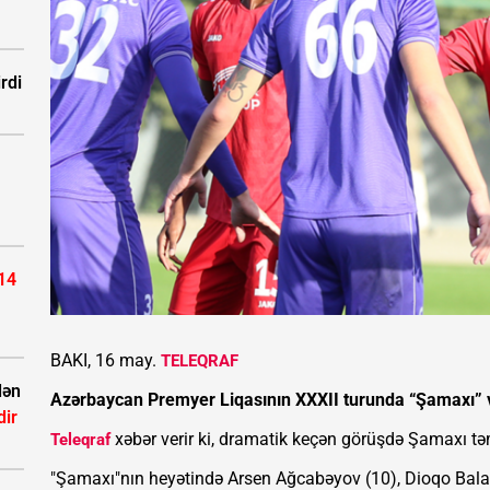
rdi
14
BAKI, 16 may.
TELEQRAF
dən
Azərbaycan Premyer Liqasının XXXII turunda “Şamaxı” v
dir
xəbər verir ki, dramatik keçən görüşdə Şamaxı təms
Teleqraf
"Şamaxı"nın heyətində Arsen Ağcabəyov (10), Dioqo Balau 