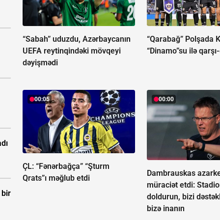
“Sabah” uduzdu, Azərbaycanın
“Qarabağ” Polşada K
UEFA reytinqindəki mövqeyi
“Dinamo”su ilə qarşı
dəyişmədi
00:05
00:00
adı
ÇL: “Fənərbağça” “Şturm
Dambrauskas azarke
Qrats”ı məğlub etdi
müraciət etdi: Stadi
bir
doldurun, bizi dəstək
bizə inanın