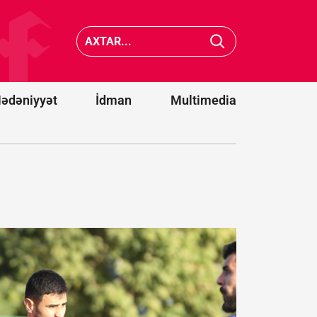
nin Yəmənə
Filippin
aviazərbələri
sahilləri
nəticəsində
5,9 bal
yüzlərlə dinc
gücündə
sakin həlak
zəlzələ 
olub
verib
ədəniyyət
İdman
Multimedia