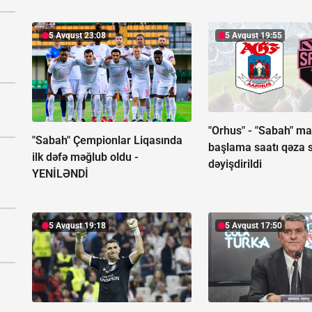
5 Avqust 23:08
5 Avqust 19:55
"Orhus" - "Sabah" ma
"Sabah" Çempionlar Liqasında
başlama saatı qəza s
ilk dəfə məğlub oldu -
dəyişdirildi
YENİLƏNDİ
5 Avqust 19:18
5 Avqust 17:50