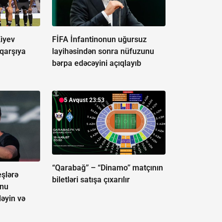
iyev
FİFA İnfantinonun uğursuz
-qarşıya
layihəsindən sonra nüfuzunu
bərpa edəcəyini açıqlayıb
5 Avqust 23:53
“Qarabağ” – “Dinamo” matçının
şlərə
biletləri satışa çıxarılır
onu
ləyin və