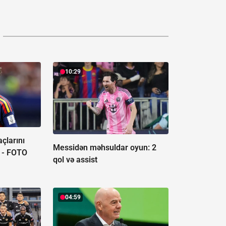
10:29
çlarını
Messidən məhsuldar oyun:
2
 -
FOTO
qol və assist
04:59