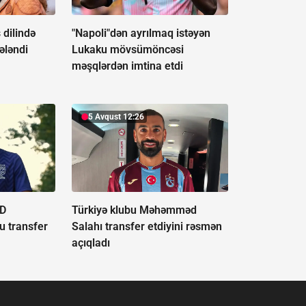
 dilində
"Napoli"dən ayrılmaq istəyən
ələndi
Lukaku mövsümöncəsi
məşqlərdən imtina etdi
5 Avqust 12:26
 D
Türkiyə klubu Məhəmməd
u transfer
Salahı transfer etdiyini rəsmən
açıqladı