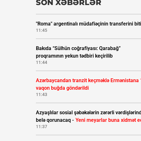
SON XƏBƏRLƏR
"Roma" argentinalı müdafiəçinin transferini biti
11:45
Bakıda “Sülhün coğrafiyası: Qarabağ”
proqramının yekun tədbiri keçirilib
11:44
Azərbaycandan tranzit keçməklə Ermənistana 
vaqon buğda göndərildi
11:43
Azyaşlılar sosial şəbəkələrin zərərli vərdişlərin
belə qorunacaq -
Yeni meyarlar buna xidmət e
11:37