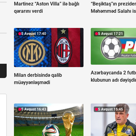
Martinez “Aston Villa” ilə bağlı
“Beşiktaş”ın preziden
qərarını verdi
Məhəmməd Salahı is
5 Avqust 17:40
5 Avqust 17:21
Azərbaycanda 2 futb
Milan derbisində qalib
klubunun adı dəyişdir
müəyyənləşmədi
5 Avqust 16:43
5 Avqust 15:45