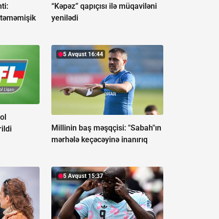
ti:
“Kəpəz” qapıçısı ilə müqaviləni
təməmişik
yenilədi
5 Avqust 16:44
ol
Millinin baş məşqçisi: "Sabah"ın
ildi
mərhələ keçəcəyinə inanırıq
5 Avqust 15:37