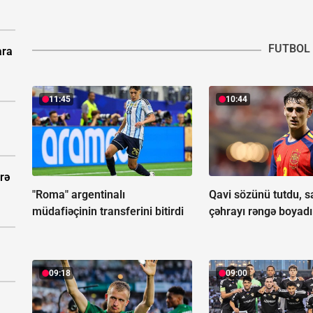
FUTBOL
ara
11:45
10:44
rə
"Roma" argentinalı
Qavi sözünü tutdu, sa
müdafiəçinin transferini bitirdi
çəhrayı rəngə boyadı
09:18
09:00