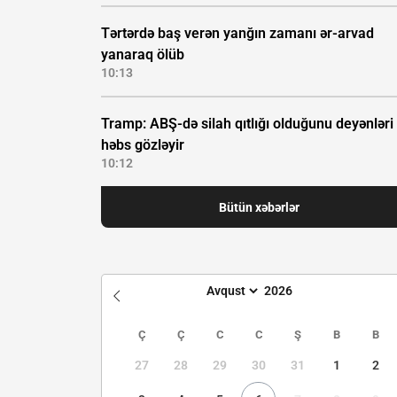
Tərtərdə baş verən yanğın zamanı ər-arvad
yanaraq ölüb
10:13
Tramp: ABŞ-də silah qıtlığı olduğunu deyənləri
həbs gözləyir
10:12
Bütün xəbərlər
Ç
Ç
C
C
Ş
B
B
27
28
29
30
31
1
2