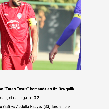
ə “Turan Tovuz” komandaları üz-üzə gəlib.
ilçisi qalib gəlib - 3:2.
(28) və Abdulla Rzayev (83) fərqləniblər.