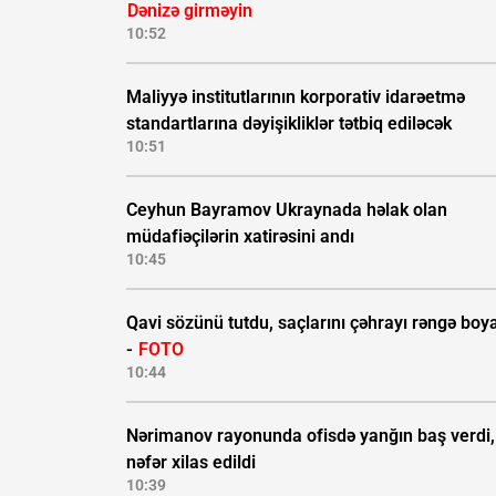
Dənizə girməyin
10:52
Maliyyə institutlarının korporativ idarəetmə
standartlarına dəyişikliklər tətbiq ediləcək
10:51
Ceyhun Bayramov Ukraynada həlak olan
müdafiəçilərin xatirəsini andı
10:45
Qavi sözünü tutdu, saçlarını çəhrayı rəngə boy
-
FOTO
10:44
Nərimanov rayonunda ofisdə yanğın baş verdi, 
nəfər xilas edildi
10:39