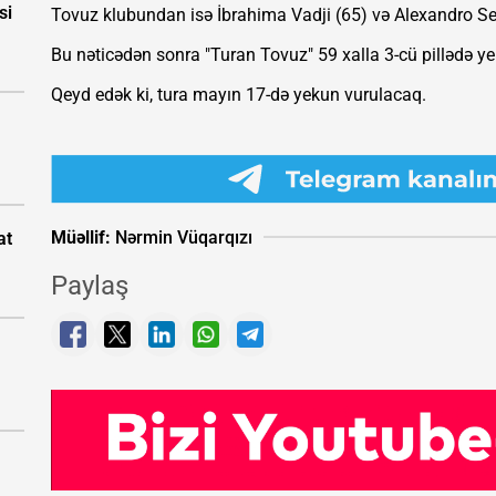
si
Tovuz klubundan isə İbrahima Vadji (65) və Alexandro Ser
Bu nəticədən sonra "Turan Tovuz" 59 xalla 3-cü pillədə yer 
Qeyd edək ki, tura mayın 17-də yekun vurulacaq.
Müəllif:
Nərmin Vüqarqızı
at
Paylaş