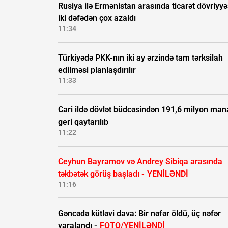
Rusiya ilə Ermənistan arasında ticarət dövriyyə
iki dəfədən çox azaldı
11:34
Türkiyədə PKK-nın iki ay ərzində tam tərksilah
edilməsi planlaşdırılır
11:33
Cari ildə dövlət büdcəsindən 191,6 milyon man
geri qaytarılıb
11:22
Ceyhun Bayramov və Andrey Sibiqa arasında
təkbətək görüş başladı -
YENİLƏNDİ
11:16
Gəncədə kütləvi dava: Bir nəfər öldü, üç nəfər
yaralandı -
FOTO/YENİLƏNDİ