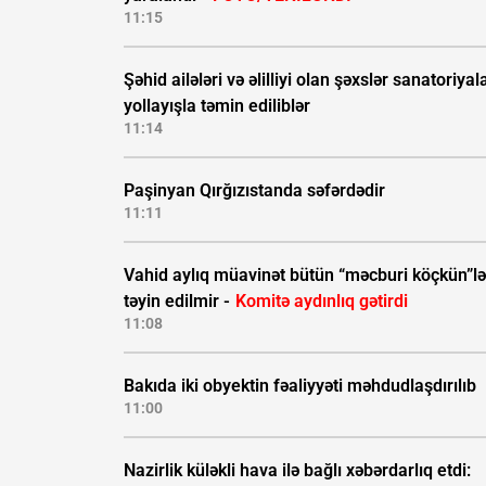
11:15
Şəhid ailələri və əlilliyi olan şəxslər sanatoriyal
yollayışla təmin ediliblər
11:14
Paşinyan Qırğızıstanda səfərdədir
11:11
Vahid aylıq müavinət bütün “məcburi köçkün”lə
təyin edilmir -
Komitə aydınlıq gətirdi
11:08
Bakıda iki obyektin fəaliyyəti məhdudlaşdırılıb
11:00
Nazirlik küləkli hava ilə bağlı xəbərdarlıq etdi: