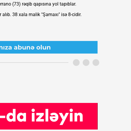
rano (73) rəqib qapısına yol tapıblar.
alıb. 38 xala malik "Şamaxı" isə 8-cidir.