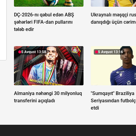
DÇ-2026-nı qəbul edən ABŞ
Ukraynalı məşqçi rus
şəhərləri FIFA-dan pullarını
danışdığı üçün cərim
tələb edir
5 Avqust 13:58
5 Avqust 13:16
Almaniya nəhəngi 30 milyonluq
"Sumqayıt" Braziliya
transferini açıqladı
Seriyasından futbolç
etdi