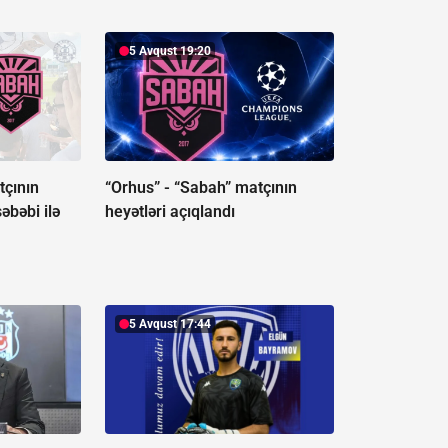
5 Avqust 19:20
tçının
“Orhus” - “Sabah” matçının
əbəbi ilə
heyətləri açıqlandı
5 Avqust 17:44