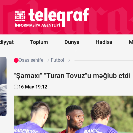
Hörmüz
boğazından
keçən
tankerdə iki
partlayış
səsi eşidilib
diyyat
Toplum
Dünya
Hadisə
M
Əsas səhifə
Futbol
"Şamaxı" "Turan Tovuz"u məğlub etdi
16 May 19:12