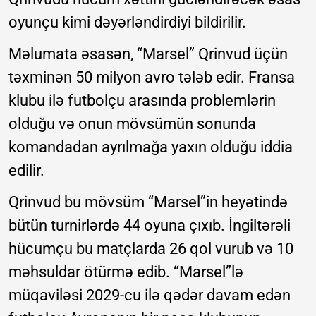
oyunçu kimi dəyərləndirdiyi bildirilir.
Məlumata əsasən, “Marsel” Qrinvud üçün
təxminən 50 milyon avro tələb edir. Fransa
klubu ilə futbolçu arasında problemlərin
olduğu və onun mövsümün sonunda
komandadan ayrılmağa yaxın olduğu iddia
edilir.
Qrinvud bu mövsüm “Marsel”in heyətində
bütün turnirlərdə 44 oyuna çıxıb. İngiltərəli
hücumçu bu matçlarda 26 qol vurub və 10
məhsuldar ötürmə edib. “Marsel”lə
müqaviləsi 2029-cu ilə qədər davam edən