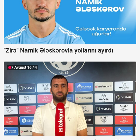
"Zirə" Namik Ələskərovla yollarını ayırdı
7 Avqust 16:44