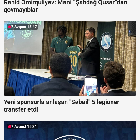
Rahid Əmirquliyev: Məni “Şahdağ Qusar”dan
qovmayıblar
7 Avqust 15:47
Yeni sponsorla anlaşan "Səbail" 5 legioner
transfer etdi
7 Avqust 15:31