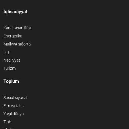
İqtisadiyyat
Kənd təsərrüfatı
Energetika
Maliyyə-sığorta
İKT
Nəqliyyat
Turizm
Toplum
Sosial siyasət
Elm və təhsil
Yaşıl dünya
Tibb