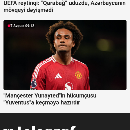
UEFA reytinqi: “Qarabağ” uduzdu, Azərbaycanın
mövqeyi dəyişmədi
7 Avqust 09:12
"Mançester Yunayted"in hücumçusu
"Yuventus"a keçməyə hazırdır