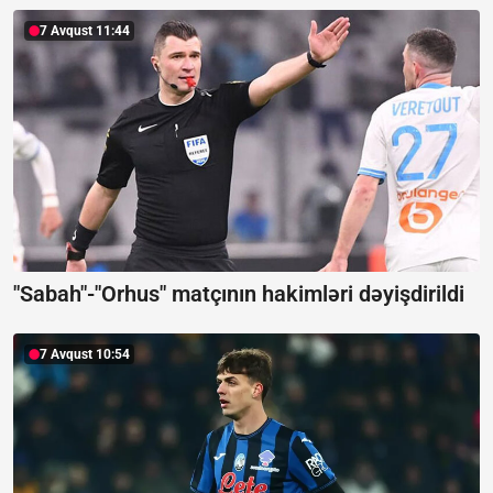
7 Avqust 11:44
"Sabah"-"Orhus" matçının hakimləri dəyişdirildi
7 Avqust 10:54