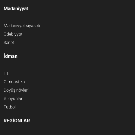
Mədəniyyət
Mədəniyyət siyasəti
Ədəbiyyat
Sənət
İdman
F1
Gimnastika
Döyüş növləri
Əl oyunları
Futbol
REGİONLAR