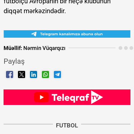
futbolçu Avropanın bir neçə klubunun
diqqət mərkəzindədir.
Müəllif:
Nərmin Vüqarqızı
Paylaş
FUTBOL