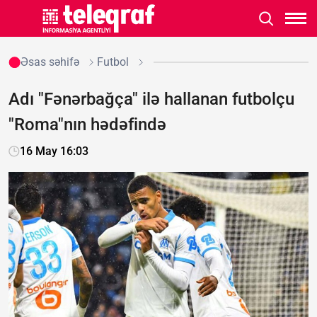
Əsas səhifə
Futbol
Adı "Fənərbağça" ilə hallanan futbolçu
"Roma"nın hədəfində
16 May 16:03