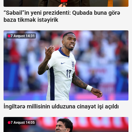
“Səbail”in yeni prezidenti:
Qubada buna görə
baza tikmək istəyirik
7 Avqust 14:31
İngiltərə millisinin ulduzuna cinayət işi açıldı
7 Avqust 14:05