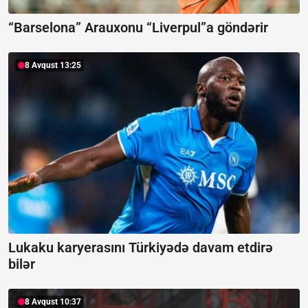
“Barselona” Arauxonu “Liverpul”a göndərir
8 Avqust 13:25
Lukaku karyerasını Türkiyədə davam etdirə
bilər
8 Avqust 10:37