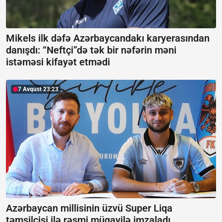
Mikels ilk dəfə Azərbaycandakı karyerasından
danışdı:
“Neftçi”də tək bir nəfərin məni
istəməsi kifayət etmədi
7 Avqust 23:23
Azərbaycan millisinin üzvü Super Liqa
təmsilçisi ilə rəsmi müqavilə imzaladı