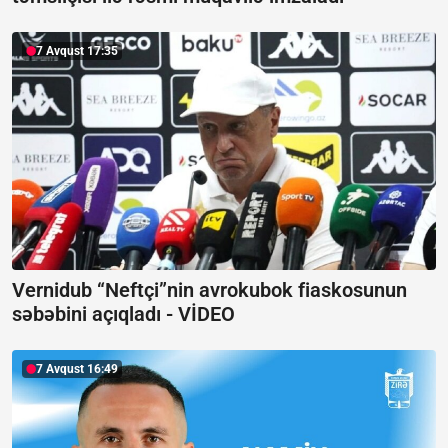
7 Avqust 17:35
Vernidub “Neftçi”nin avrokubok fiaskosunun
səbəbini açıqladı -
VİDEO
7 Avqust 16:49