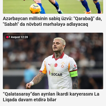
Azərbaycan millisinin sabiq üzvü: "Qarabağ" da,
"Sabah" da növbəti mərhələyə adlayacaq
7 Avqust 12:28
“Qalatasaray”dan ayrılan İkardi karyerasını La
Liqada davam etdirə bilər