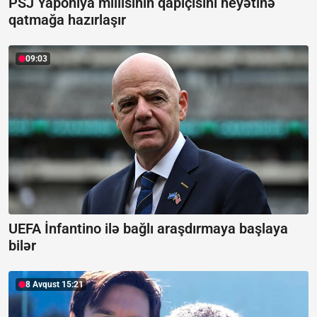
PSJ Yaponiya millisinin qapıçısını heyətinə
qatmağa hazırlaşır
09:03
UEFA İnfantino ilə bağlı araşdırmaya başlaya
bilər
8 Avqust 15:21