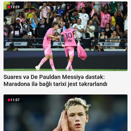
12:59
Suares və De Pauldan Messiyə dəstək:
Maradona ilə bağlı tarixi jest təkrarlandı
11:57