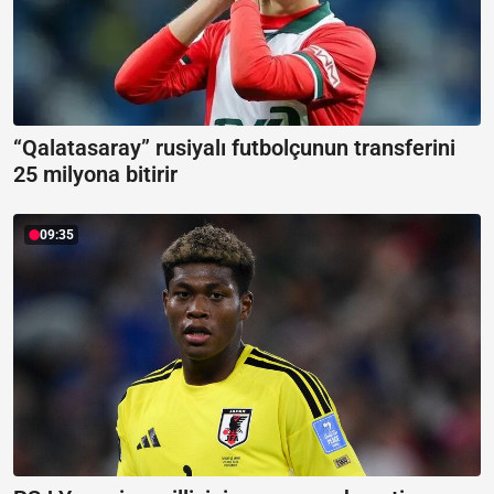
“Qalatasaray” rusiyalı futbolçunun transferini
25 milyona bitirir
09:35