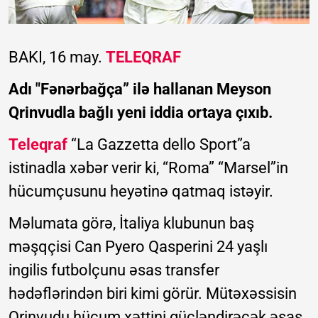
BAKI, 16 may.
TELEQRAF
Adı "Fənərbağça” ilə hallanan Meyson
Qrinvudla bağlı yeni iddia ortaya çıxıb.
Teleqraf
“La Gazzetta dello Sport”a
istinadla xəbər verir ki, “Roma” “Marsel”in
hücumçusunu heyətinə qatmaq istəyir.
Məlumata görə, İtaliya klubunun baş
məşqçisi Can Pyero Qasperini 24 yaşlı
ingilis futbolçunu əsas transfer
hədəflərindən biri kimi görür. Mütəxəssisin
Qrinvudu hücum xəttini gücləndirəcək əsas