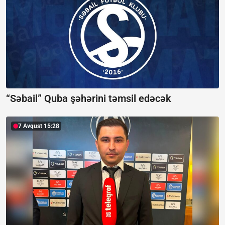
“Səbail” Quba şəhərini təmsil edəcək
7 Avqust 15:28