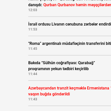
danışdı:
Qurban Qurbanov həmin məşqçilərdən
12:03
İsrail ordusu Livanın cənubuna zərbələr endird
11:53
"Roma" argentinalı müdafiəçinin transferini biti
11:45
Bakıda “Sülhün coğrafiyası: Qarabağ”
proqramının yekun tədbiri keçirilib
11:44
Azərbaycandan tranzit keçməklə Ermənistana 
vaqon buğda göndərildi
11:43