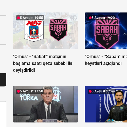
5 Avqust 19:55
5 Avqust 19:20
"Orhus" - "Sabah" matçının
“Orhus” - “Sabah” ma
başlama saatı qəza səbəbi ilə
heyətləri açıqlandı
dəyişdirildi
5 Avqust 17:50
5 Avqust 17:44