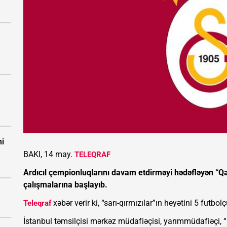
mi
BAKI, 14 may.
TELEQRAF
Ardıcıl çempionluqlarını davam etdirməyi hədəfləyən “
çalışmalarına başlayıb.
xəbər verir ki, “sarı-qırmızılar”ın heyətini 5 futbol
Teleqraf
İstanbul təmsilçisi mərkəz müdafiəçisi, yarımmüdafiəçi,