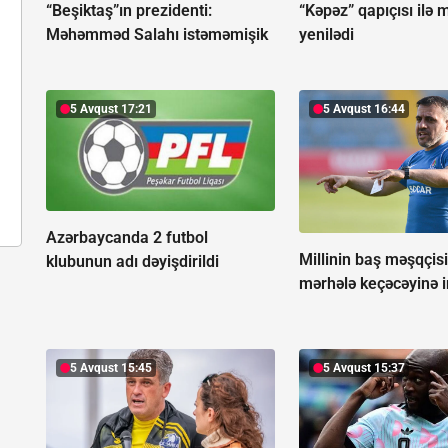
“Beşiktaş”ın prezidenti:
“Kəpəz” qapıçısı ilə 
Məhəmməd Salahı istəməmişik
yenilədi
5 Avqust 17:21
5 Avqust 16:44
Azərbaycanda 2 futbol
Millinin baş məşqçisi
klubunun adı dəyişdirildi
mərhələ keçəcəyinə i
5 Avqust 15:45
5 Avqust 15:37