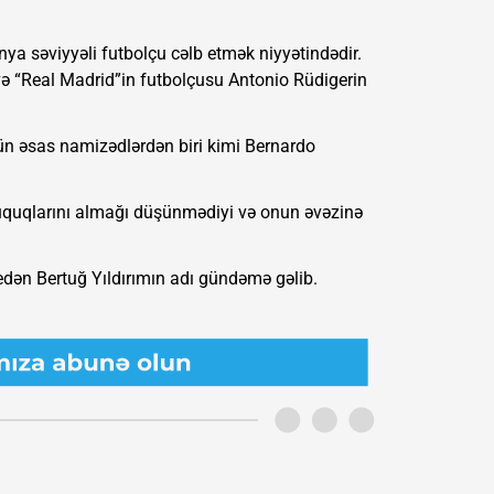
nya səviyyəli futbolçu cəlb etmək niyyətindədir.
və “Real Madrid”in futbolçusu Antonio Rüdigerin
 əsas namizədlərdən biri kimi Bernardo
üquqlarını almağı düşünmədiyi və onun əvəzinə
dən Bertuğ Yıldırımın adı gündəmə gəlib.