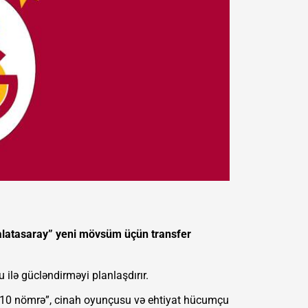
Qalatasaray” yeni mövsüm üçün transfer
çu ilə gücləndirməyi planlaşdırır.
 “10 nömrə”, cinah oyunçusu və ehtiyat hücumçu