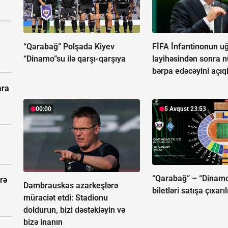
“Qarabağ” Polşada Kiyev
FİFA İnfantinonun u
“Dinamo”su ilə qarşı-qarşıya
layihəsindən sonra 
bərpa edəcəyini açıq
ara
00:00
5 Avqust 23:53
“Qarabağ” – “Dinamo
rə
Dambrauskas azarkeşlərə
biletləri satışa çıxarıl
müraciət etdi: Stadionu
doldurun, bizi dəstəkləyin və
bizə inanın