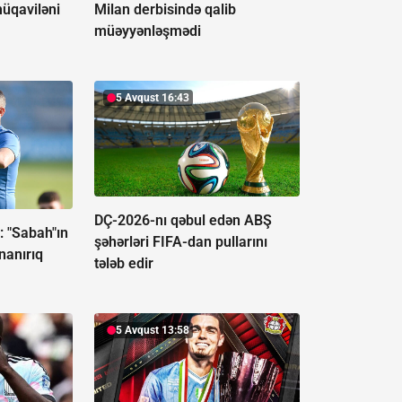
müqaviləni
Milan derbisində qalib
müəyyənləşmədi
5 Avqust 16:43
DÇ-2026-nı qəbul edən ABŞ
: "Sabah"ın
şəhərləri FIFA-dan pullarını
nanırıq
tələb edir
5 Avqust 13:58