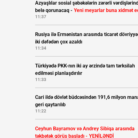
Azyaşlılar sosial şəbəkələrin zərərli vərdişlərin
belə qorunacaq -
Yeni meyarlar buna xidmət e
11:37
Rusiya ilə Ermənistan arasında ticarət dövriyyə
iki dəfədən çox azaldı
11:34
Türkiyədə PKK-nın iki ay ərzində tam tərksilah
edilməsi planlaşdırılır
11:33
Cari ildə dövlət büdcəsindən 191,6 milyon man
geri qaytarılıb
11:22
Ceyhun Bayramov və Andrey Sibiqa arasında
təkbətək görüş başladı -
YENİLƏNDİ