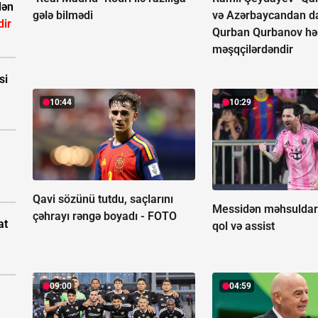
dən
gələ bilmədi
və Azərbaycandan da
dir
Qurban Qurbanov h
məşqçilərdəndir
si
10:44
10:29
Qavi sözünü tutdu, saçlarını
Messidən məhsuldar
çəhrayı rəngə boyadı -
FOTO
at
qol və assist
09:00
04:59