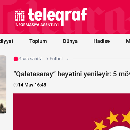
infeksiyanın
mənbəyi
Meksikadan
gətirilən acı
bibər
göstərilib
diyyat
Toplum
Dünya
Hadisə
M
Əsas səhifə
Futbol
“Qalatasaray” heyətini yeniləyir: 5 mö
14 May 16:48