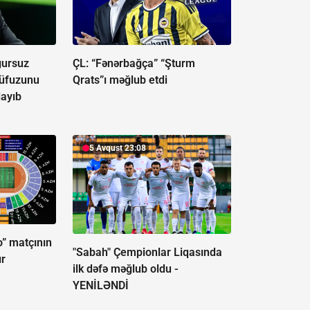
ğursuz
ÇL: “Fənərbağça” “Şturm
nüfuzunu
Qrats”ı məğlub etdi
layıb
5 Avqust 23:08
” matçının
"Sabah" Çempionlar Liqasında
ır
ilk dəfə məğlub oldu -
YENİLƏNDİ