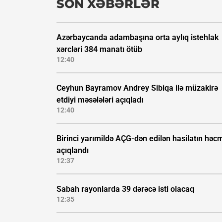
SON XƏBƏRLƏR
Azərbaycanda adambaşına orta aylıq istehlak
xərcləri 384 manatı ötüb
12:40
Ceyhun Bayramov Andrey Sibiqa ilə müzakirə
etdiyi məsələləri açıqladı
12:40
Birinci yarımildə AÇG-dən edilən hasilatın həc
açıqlandı
12:37
Sabah rayonlarda 39 dərəcə isti olacaq
12:35