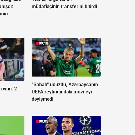
nışdı:
müdafiəçinin transferini bitirdi
əmin
09:18
“Sabah” uduzdu, Azərbaycanın
 oyun:
2
UEFA reytinqindəki mövqeyi
dəyişmədi
00:05