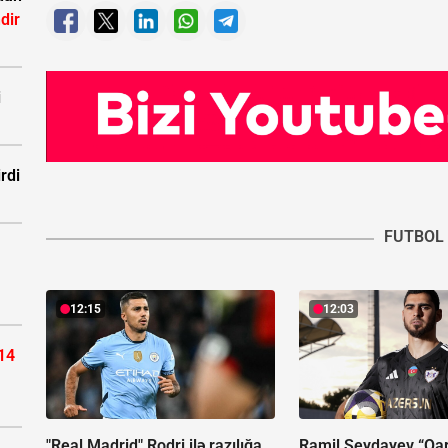
dir
i
rdi
FUTBOL
12:15
12:03
14
"Real Madrid" Rodri ilə razılığa
Ramil Şeydayev “Qa