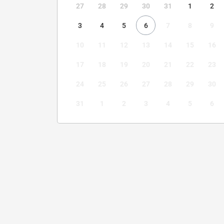
27
28
29
30
31
1
2
3
4
5
6
7
8
9
10
11
12
13
14
15
16
17
18
19
20
21
22
23
24
25
26
27
28
29
30
31
1
2
3
4
5
6