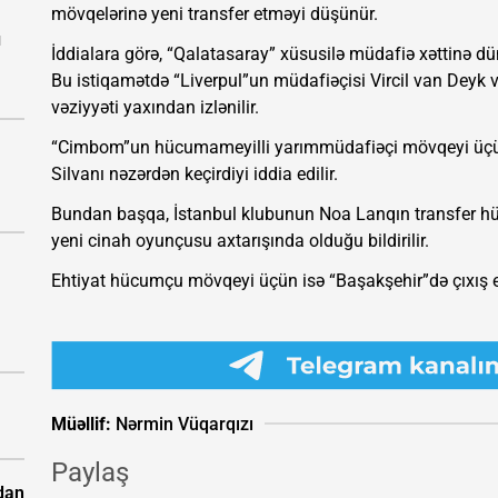
mövqelərinə yeni transfer etməyi düşünür.
ı
İddialara görə, “Qalatasaray” xüsusilə müdafiə xəttinə dü
Bu istiqamətdə “Liverpul”un müdafiəçisi Vircil van Deyk 
vəziyyəti yaxından izlənilir.
“Cimbom”un hücumameyilli yarımmüdafiəçi mövqeyi üçün
Silvanı nəzərdən keçirdiyi iddia edilir.
Bundan başqa, İstanbul klubunun Noa Lanqın transfer h
yeni cinah oyunçusu axtarışında olduğu bildirilir.
Ehtiyat hücumçu mövqeyi üçün isə “Başakşehir”də çıxış e
Müəllif:
Nərmin Vüqarqızı
Paylaş
dan