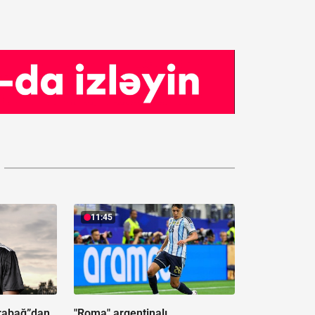
11:45
rabağ”dan
"Roma" argentinalı