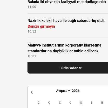
Bakıda iki obyektin fəaliyyəti məhdudlaşdırılıb
11:00
Nazirlik küləkli hava ilə bağlı xəbərdarlıq etdi:
Dənizə girməyin
10:52
Maliyyə institutlarının korporativ idarəetmə
standartlarına dəyişikliklər tətbiq ediləcək
10:51
Bütün xəbərlər
Ç
Ç
C
C
Ş
B
B