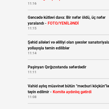
11:16
Gəncədə kütləvi dava: Bir nəfər öldü, üç nəfər
yaralandı -
FOTO/YENİLƏNDİ
11:15
Şəhid ailələri və əlilliyi olan şəxslər sanatoriyal
yollayışla təmin ediliblər
11:14
Paşinyan Qırğızıstanda səfərdədir
11:11
Vahid aylıq müavinət bütün “məcburi köçkün”lə
təyin edilmir -
Komitə aydınlıq gətirdi
11:08