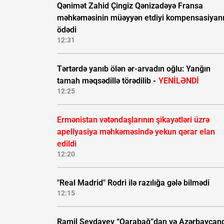
Qənimət Zahid Çingiz Qənizadəyə Fransa
məhkəməsinin müəyyən etdiyi kompensasiyan
ödədi
12:31
Tərtərdə yanıb ölən ər-arvadın oğlu: Yanğın
tamah məqsədillə törədilib -
YENİLƏNDİ
12:25
Ermənistan vətəndaşlarının şikayətləri üzrə
apellyasiya məhkəməsində yekun qərar elan
edildi
12:20
"Real Madrid" Rodri ilə razılığa gələ bilmədi
12:15
Ramil Şeydayev “Qarabağ”dan və Azərbaycan