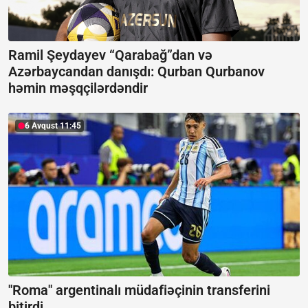
Ramil Şeydayev “Qarabağ”dan və
Azərbaycandan danışdı:
Qurban Qurbanov
həmin məşqçilərdəndir
6 Avqust 11:45
"Roma" argentinalı müdafiəçinin transferini
bitirdi