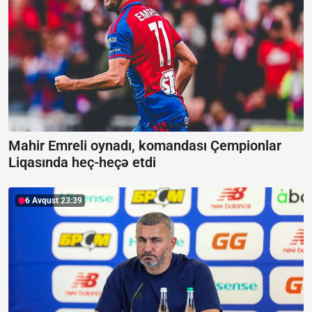
Mahir Emreli oynadı, komandası Çempionlar
Liqasında heç-heçə etdi
6 Avqust 23:39