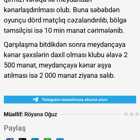
kənarlaşdırılması olub. Buna səbəbdən
oyunçu dörd matçlıq cəzalandırılıb, bölgə
təmsilçisi isə 10 min manat cərimələnib.
Qarşılaşma bitdikdən sonra meydançaya
kənar şəxslərin daxil olması klubu əlavə 2
500 manat, meydançaya kənar əşya
atılması isə 2 000 manat ziyana salıb.
Müəllif:
Röyanə Oğuz
Paylaş