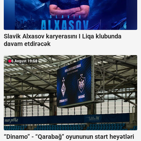
Slavik Alxasov karyerasını I Liqa klubunda
davam etdirəcək
6 Avqust 19:54
“Dinamo” - “Qarabağ” oyununun start heyətləri