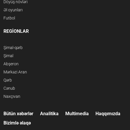
Döyüş növləri
Əl oyunları
Futbol
REGİONLAR
Şimal-qərb
Şimal
Abşeron
Mərkəzi Aran
Qərb
Cənub
Naxçıvan
Bütün xəbərlər
Analitika
Multimedia
Haqqımızda
Bizimlə əlaqə