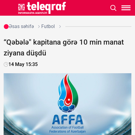
Əsas səhifə
Futbol
“Qəbələ" kapitana görə 10 min manat
ziyana düşdü
14 May 15:35