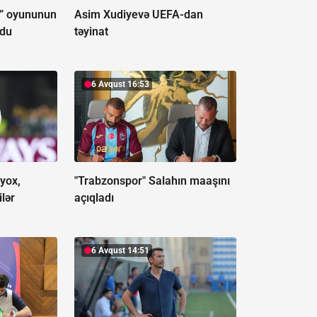
ğ” oyununun
Asim Xudiyevə UEFA-dan
ldu
təyinat
6 Avqust 16:53
 yox,
"Trabzonspor" Salahın maaşını
ilər
açıqladı
6 Avqust 14:51