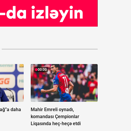
00:00
bağ”a daha
Mahir Emreli oynadı,
komandası Çempionlar
Liqasında heç-heçə etdi