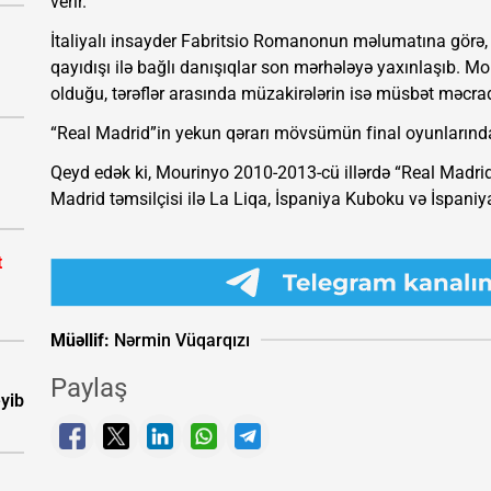
verir.
İtaliyalı insayder Fabritsio Romanonun məlumatına görə,
qayıdışı ilə bağlı danışıqlar son mərhələyə yaxınlaşıb.
olduğu, tərəflər arasında müzakirələrin isə müsbət məcrada
“Real Madrid”in yekun qərarı mövsümün final oyunlarından
Qeyd edək ki, Mourinyo 2010-2013-cü illərdə “Real Madrid”
Madrid təmsilçisi ilə La Liqa, İspaniya Kuboku və İspan
t
Müəllif:
Nərmin Vüqarqızı
Paylaş
eyib