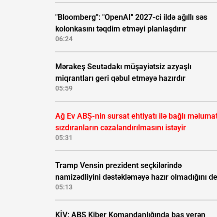
"Bloomberg": "OpenAI" 2027-ci ildə ağıllı səs
kolonkasını təqdim etməyi planlaşdırır
06:24
Mərakeş Seutadakı müşayiətsiz azyaşlı
miqrantları geri qəbul etməyə hazırdır
05:59
Ağ Ev ABŞ-nin sursat ehtiyatı ilə bağlı məluma
sızdıranların cəzalandırılmasını istəyir
05:31
Tramp Vensin prezident seçkilərində
namizədliyini dəstəkləməyə hazır olmadığını d
05:13
KİV: ABŞ Kiber Komandanlığında baş verən