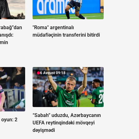
rabağ”dan
"Roma" argentinalı
nışdı:
müdafiəçinin transferini bitirdi
əmin
6 Avqust 09:18
“Sabah” uduzdu, Azərbaycanın
 oyun:
2
UEFA reytinqindəki mövqeyi
dəyişmədi