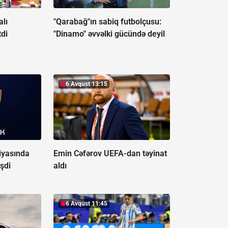
alı
"Qarabağ"ın sabiq futbolçusu:
tdi
"Dinamo" əvvəlki gücündə deyil
6 Avqust 13:15
iyasında
Emin Cəfərov UEFA-dan təyinat
şdi
aldı
6 Avqust 11:45