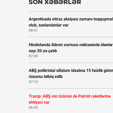
SON XƏBƏRLƏR
Argentinada etiraz aksiyası zamanı toqquşmal
olub, saxlanılanlar var
08:01
Hindistanda ildırım vurması nəticəsində ölənlər
sayı 20-yə çatıb
07:39
ABŞ polikristal silisium idxalına 15 faizlik göm
rüsumu tətbiq edib
07:15
Tramp: ABŞ-nin özünün də Patriot raketlərinə
ehtiyacı var
06:53