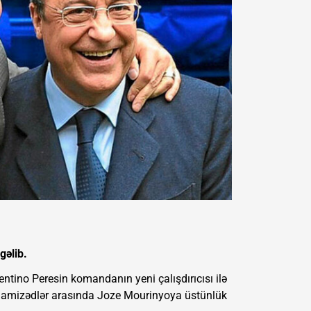
gəlib.
rentino Peresin komandanın yeni çalışdırıcısı ilə
s namizədlər arasında Joze Mourinyoya üstünlük