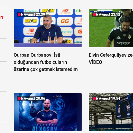
6 Avqust 23:39
6 Avqust 23:12
rı
Qurban Qurbanov:
İsti
Elvin Cəfərquliyev zə
olduğundan futbolçuların
VİDEO
üzərinə çox getmək istəmədim
6 Avqust 20:06
6 Avqust 19:54