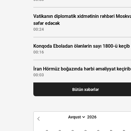
Vatikanın diplomatik xidmətinin rəhbəri Moskv
səfər edəcək
00:24
Konqoda Eboladan ölənlərin sayı 1800-ü keçib
00:16
İran Hörmüz boğazında hərbi əməliyyat keçirib
00:03
Bütün xəbərlər