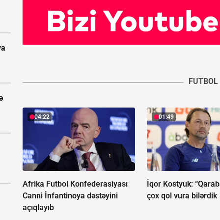
ya
FUTBOL
ə
04:22
01:49
Afrika Futbol Konfederasiyası
İqor Kostyuk: “Qara
Canni İnfantinoya dəstəyini
çox qol vura bilərdik
açıqlayıb