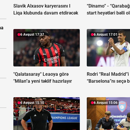
Slavik Alxasov karyerasını I
“Dinamo” - “Qaraba
Liqa klubunda davam etdirəcək
start heyətləri bəlli o
na
6 Avqust 17:37
6 Avqust 17:01
"Qalatasaray" Leaoya görə
Rodri “Real Madrid”i
"Milan"a yeni təklif hazırlayır
“Barselona”nı seçə b
6 Avqust 15:10
6 Avqust 15:06