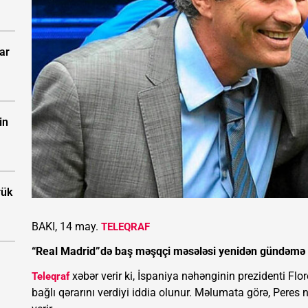
ar
in
rük
BAKI, 14 may.
TELEQRAF
“Real Madrid”də baş məşqçi məsələsi yenidən gündəmə 
xəbər verir ki, İspaniya nəhənginin prezidenti Flo
Teleqraf
bağlı qərarını verdiyi iddia olunur. Məlumata görə, Pere