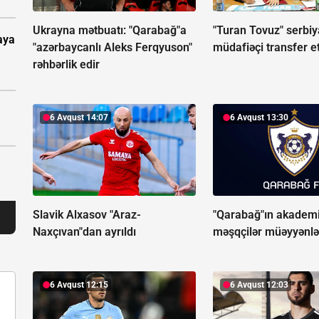
Ukrayna mətbuatı: "Qarabağ"a
"Turan Tovuz" serbiy
aya
"azərbaycanlı Aleks Ferqyuson"
müdafiəçi transfer e
rəhbərlik edir
6 Avqust 14:07
6 Avqust 13:30
Slavik Alxasov "Araz-
"Qarabağ"ın akadem
Naxçıvan"dan ayrıldı
məşqçilər müəyyənlə
6 Avqust 12:15
6 Avqust 12:03