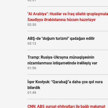
02:51
"Al Arabiya": Husilər və İraq silahlı qruplaşmala
Səudiyyə Ərəbistanına hücum hazırlayır
02:30
ABŞ-də "doğum turizmi" qadağan edilir
02:12
Tramp: Rusiya-Ukrayna münaqişəsinin
nizamlanması istiqamətində irəliləyiş var
01:56
İqor Kostyuk: “Qarabağ”a daha çox qol vura
bilərdik
01:49
CNN: ABŞ sursat ehtiyatları ilə bağlı məlumat