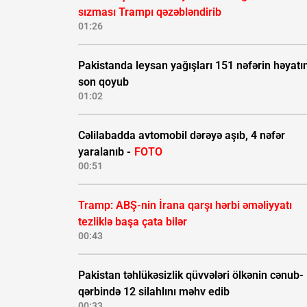
sızması Trampı qəzəbləndirib
01:26
Pakistanda leysan yağışları 151 nəfərin həyatı
son qoyub
01:02
Cəlilabadda avtomobil dərəyə aşıb, 4 nəfər
yaralanıb -
FOTO
00:51
Tramp: ABŞ-nin İrana qarşı hərbi əməliyyatı
tezliklə başa çata bilər
00:43
Pakistan təhlükəsizlik qüvvələri ölkənin cənub-
qərbində 12 silahlını məhv edib
00:33