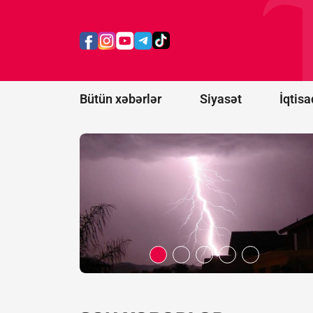
ildırım
vurması
nəticəsində
ölənlərin
sayı 20-yə
çatıb
Bütün xəbərlər
Siyasət
İqtisa