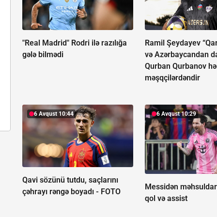
"Real Madrid" Rodri ilə razılığa
Ramil Şeydayev “Qa
gələ bilmədi
və Azərbaycandan da
Qurban Qurbanov h
məşqçilərdəndir
6 Avqust 10:44
6 Avqust 10:29
Qavi sözünü tutdu, saçlarını
Messidən məhsuldar
çəhrayı rəngə boyadı -
FOTO
qol və assist