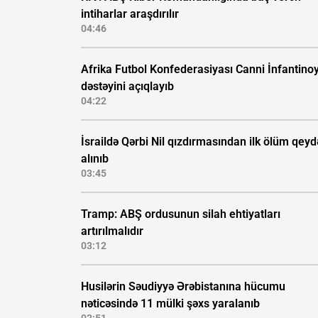
intiharlar araşdırılır
04:46
Afrika Futbol Konfederasiyası Canni İnfantino
dəstəyini açıqlayıb
04:22
İsraildə Qərbi Nil qızdırmasından ilk ölüm qeyd
alınıb
03:45
Tramp: ABŞ ordusunun silah ehtiyatları
artırılmalıdır
03:12
Husilərin Səudiyyə Ərəbistanına hücumu
nəticəsində 11 mülki şəxs yaralanıb