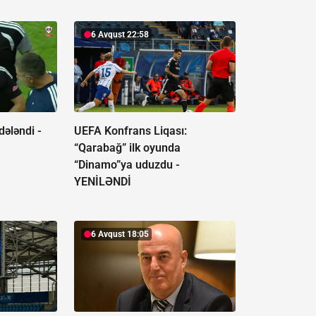
6 Avqust 22:58
dələndi -
UEFA Konfrans Liqası:
“Qarabağ” ilk oyunda
“Dinamo”ya uduzdu -
YENİLƏNDİ
6 Avqust 18:05