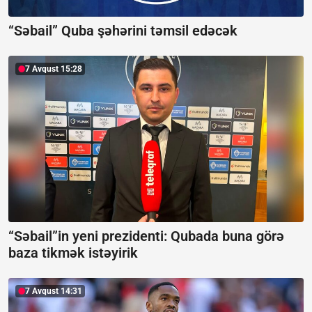
“Səbail” Quba şəhərini təmsil edəcək
7 Avqust 15:28
“Səbail”in yeni prezidenti:
Qubada buna görə
baza tikmək istəyirik
7 Avqust 14:31