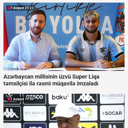
7 Avqust 23:23
Azərbaycan millisinin üzvü Super Liqa
təmsilçisi ilə rəsmi müqavilə imzaladı
7 Avqust 17:35