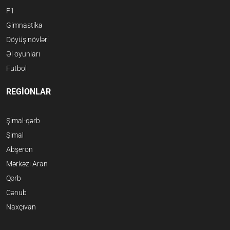
F1
Gimnastika
Döyüş növləri
Əl oyunları
Futbol
REGİONLAR
Şimal-qərb
Şimal
Abşeron
Mərkəzi Aran
Qərb
Cənub
Naxçıvan