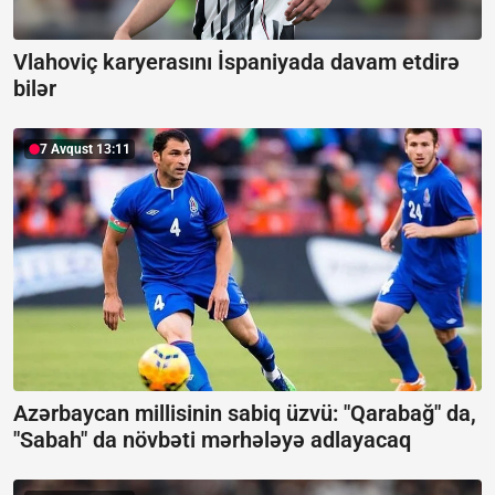
Vlahoviç karyerasını İspaniyada davam etdirə
bilər
7 Avqust 13:11
Azərbaycan millisinin sabiq üzvü: "Qarabağ" da,
"Sabah" da növbəti mərhələyə adlayacaq