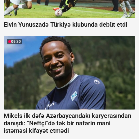
Elvin Yunuszadə Türkiyə klubunda debüt etdi
09:30
Mikels ilk dəfə Azərbaycandakı karyerasından
danışdı:
“Neftçi”də tək bir nəfərin məni
istəməsi kifayət etmədi