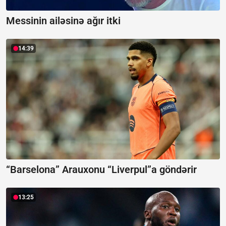
Messinin ailəsinə ağır itki
14:39
“Barselona” Arauxonu “Liverpul”a göndərir
13:25