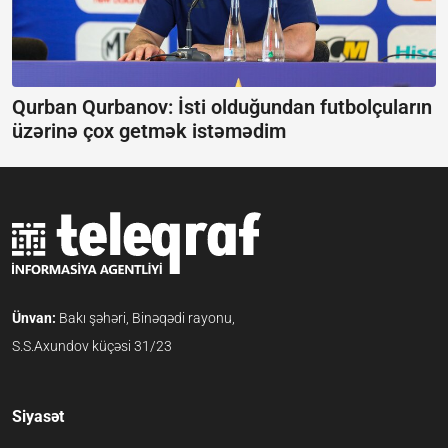
Qurban Qurbanov:
İsti olduğundan futbolçuların
üzərinə çox getmək istəmədim
Ünvan:
Bakı şəhəri, Binəqədi rayonu,
S.S.Axundov küçəsi 31/23
Siyasət