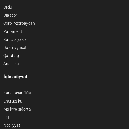
Ordu
Diaspor
Qərbi Azərbaycan
Parlament
Xarici siyasət
Daxili siyasət
Qarabağ
Analitika
İqtisadiyyat
Kənd təsərrüfatı
Energetika
Maliyyə-sığorta
İKT
Nəqliyyat