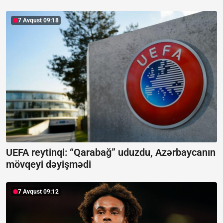
7 Avqust 09:18
UEFA reytinqi: “Qarabağ” uduzdu, Azərbaycanın
mövqeyi dəyişmədi
7 Avqust 09:12