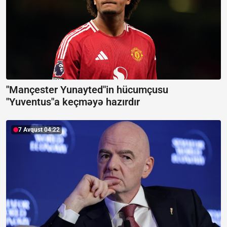
"Mançester Yunayted"in hücumçusu
"Yuventus"a keçməyə hazırdır
7 Avqust 04:22