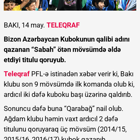
BAKI, 14 may.
TELEQRAF
Bizon Azərbaycan Kubokunun qalibi adını
qazanan “Sabah” ötən mövsümdə əldə
etdiyi titulu qoruyub.
Teleqraf
PFL-ə istinadən xəbər verir ki, Bakı
klubu son 9 mövsümdə ilk komanda olub ki,
ardıcıl iki dəfə kuboku başı üzərinə qaldırıb.
Sonuncu dəfə buna “Qarabağ” nail olub.
Ağdam klubu həmin vaxt ardıcıl 2 dəfə
titulunu qoruyaraq üç mövsüm (2014/15,
2015/16, 2016/17) kubok qazanıb.