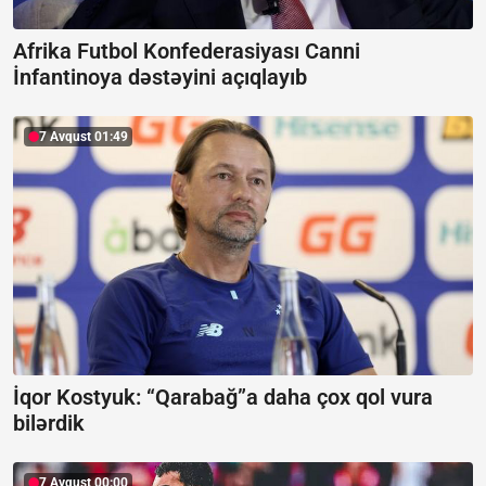
Afrika Futbol Konfederasiyası Canni
İnfantinoya dəstəyini açıqlayıb
7 Avqust 01:49
İqor Kostyuk: “Qarabağ”a daha çox qol vura
bilərdik
7 Avqust 00:00