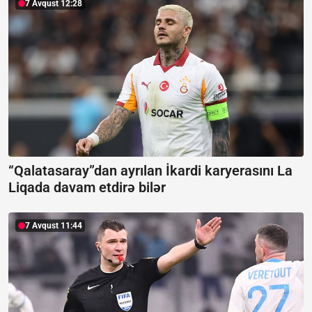
7 Avqust 12:28
“Qalatasaray”dan ayrılan İkardi karyerasını La
Liqada davam etdirə bilər
7 Avqust 11:44