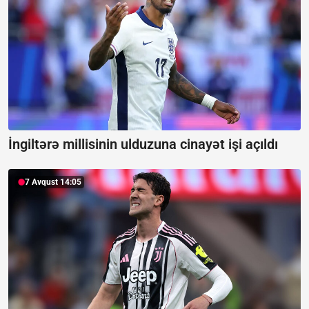
İngiltərə millisinin ulduzuna cinayət işi açıldı
7 Avqust 14:05