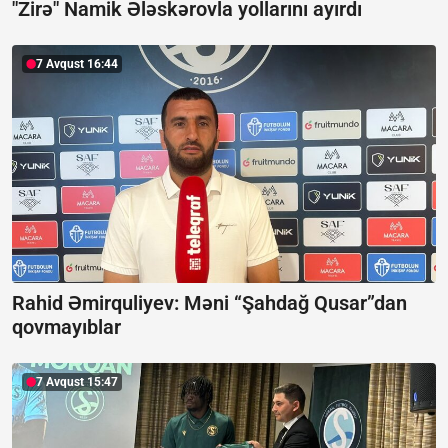
"Zirə" Namik Ələskərovla yollarını ayırdı
7 Avqust 16:44
Rahid Əmirquliyev: Məni “Şahdağ Qusar”dan
qovmayıblar
7 Avqust 15:47