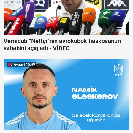
Vernidub “Neftçi”nin avrokubok fiaskosunun
səbəbini açıqladı -
VİDEO
7 Avqust 16:49