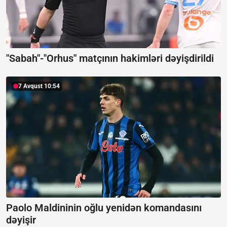
"Sabah"-"Orhus" matçının hakimləri dəyişdirildi
7 Avqust 10:54
Paolo Maldininin oğlu yenidən komandasını
dəyişir