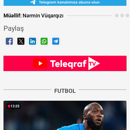
Müəllif:
Nərmin Vüqarqızı
Paylaş
FUTBOL
13:25