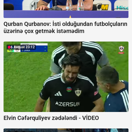
Qurban Qurbanov:
İsti olduğundan futbolçuların
üzərinə çox getmək istəmədim
6 Avqust 23:12
Elvin Cəfərquliyev zədələndi -
VİDEO