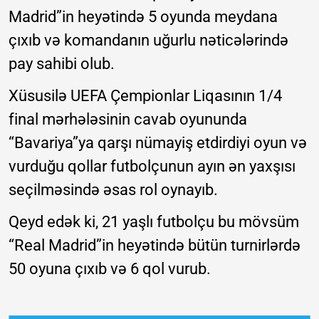
Madrid”in heyətində 5 oyunda meydana
çıxıb və komandanın uğurlu nəticələrində
pay sahibi olub.
Xüsusilə UEFA Çempionlar Liqasının 1/4
final mərhələsinin cavab oyununda
“Bavariya”ya qarşı nümayiş etdirdiyi oyun və
vurduğu qollar futbolçunun ayın ən yaxşısı
seçilməsində əsas rol oynayıb.
Qeyd edək ki, 21 yaşlı futbolçu bu mövsüm
“Real Madrid”in heyətində bütün turnirlərdə
50 oyuna çıxıb və 6 qol vurub.