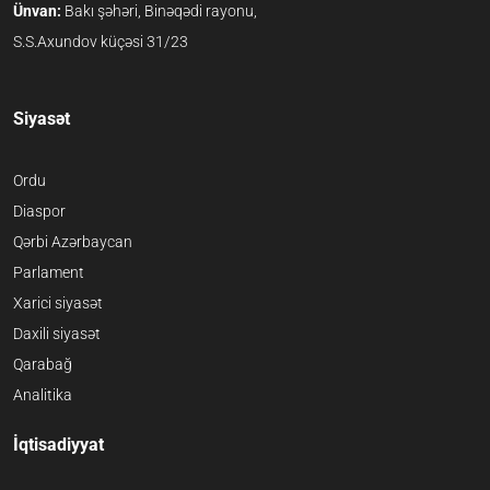
Ünvan:
Bakı şəhəri, Binəqədi rayonu,
S.S.Axundov küçəsi 31/23
Siyasət
Ordu
Diaspor
Qərbi Azərbaycan
Parlament
Xarici siyasət
Daxili siyasət
Qarabağ
Analitika
İqtisadiyyat