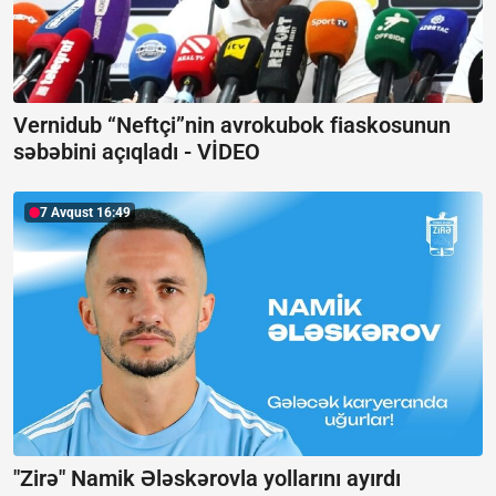
Vernidub “Neftçi”nin avrokubok fiaskosunun
səbəbini açıqladı -
VİDEO
7 Avqust 16:49
"Zirə" Namik Ələskərovla yollarını ayırdı