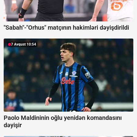
"Sabah"-"Orhus" matçının hakimləri dəyişdirildi
7 Avqust 10:54
Paolo Maldininin oğlu yenidən komandasını
dəyişir