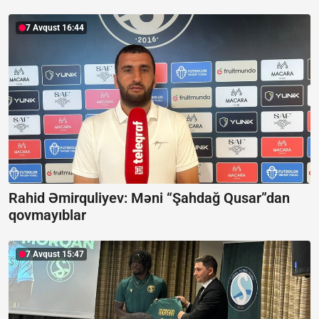
7 Avqust 16:44
Rahid Əmirquliyev: Məni “Şahdağ Qusar”dan
qovmayıblar
7 Avqust 15:47