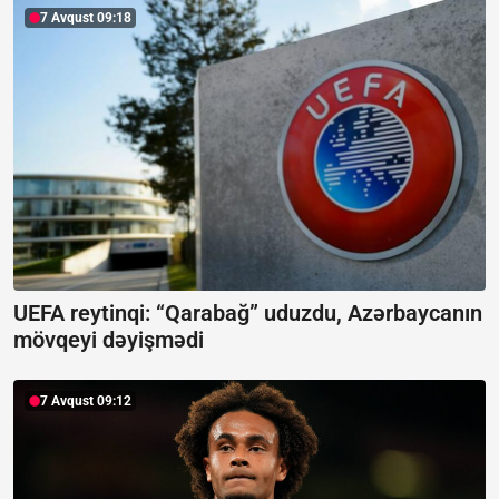
7 Avqust 09:18
UEFA reytinqi: “Qarabağ” uduzdu, Azərbaycanın
mövqeyi dəyişmədi
7 Avqust 09:12