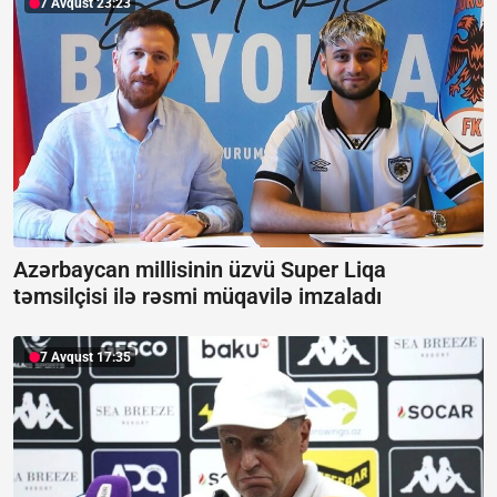
7 Avqust 23:23
Azərbaycan millisinin üzvü Super Liqa
təmsilçisi ilə rəsmi müqavilə imzaladı
7 Avqust 17:35