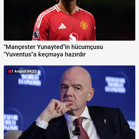
"Mançester Yunayted"in hücumçusu
"Yuventus"a keçməyə hazırdır
7 Avqust 04:22