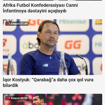
Afrika Futbol Konfederasiyası Canni
İnfantinoya dəstəyini açıqlayıb
7 Avqust 01:49
İqor Kostyuk: “Qarabağ”a daha çox qol vura
bilərdik
7 Avqust 00:00