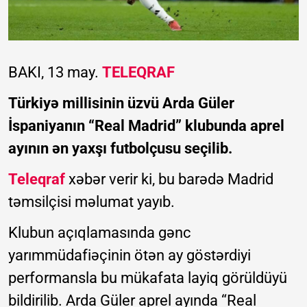
BAKI, 13 may.
TELEQRAF
Türkiyə millisinin üzvü Arda Güler
İspaniyanın “Real Madrid” klubunda aprel
ayının ən yaxşı futbolçusu seçilib.
Teleqraf
xəbər verir ki, bu barədə Madrid
təmsilçisi məlumat yayıb.
Klubun açıqlamasında gənc
yarımmüdafiəçinin ötən ay göstərdiyi
performansla bu mükafata layiq görüldüyü
bildirilib. Arda Güler aprel ayında “Real