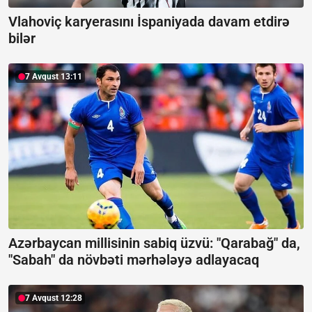
Vlahoviç karyerasını İspaniyada davam etdirə
bilər
7 Avqust 13:11
Azərbaycan millisinin sabiq üzvü: "Qarabağ" da,
"Sabah" da növbəti mərhələyə adlayacaq
7 Avqust 12:28