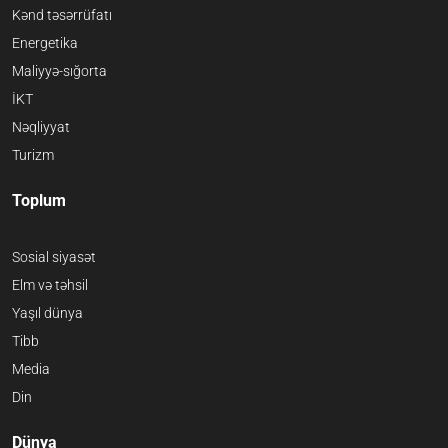
Kənd təsərrüfatı
Energetika
Maliyyə-sığorta
İKT
Nəqliyyat
Turizm
Toplum
Sosial siyasət
Elm və təhsil
Yaşıl dünya
Tibb
Media
Din
Dünya