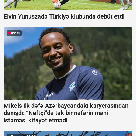
Elvin Yunuszadə Türkiyə klubunda debüt etdi
09:30
Mikels ilk dəfə Azərbaycandakı karyerasından
danışdı:
“Neftçi”də tək bir nəfərin məni
istəməsi kifayət etmədi