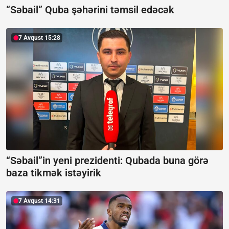
“Səbail” Quba şəhərini təmsil edəcək
7 Avqust 15:28
“Səbail”in yeni prezidenti:
Qubada buna görə
baza tikmək istəyirik
7 Avqust 14:31