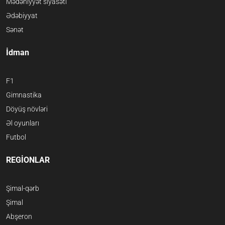
Mədəniyyət siyasəti
Ədəbiyyat
Sənət
İdman
F1
Gimnastika
Döyüş növləri
Əl oyunları
Futbol
REGİONLAR
Şimal-qərb
Şimal
Abşeron