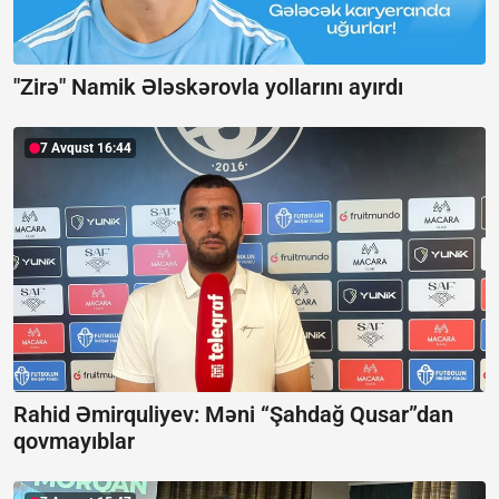
"Zirə" Namik Ələskərovla yollarını ayırdı
7 Avqust 16:44
Rahid Əmirquliyev: Məni “Şahdağ Qusar”dan
qovmayıblar