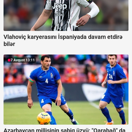
Vlahoviç karyerasını İspaniyada davam etdirə
bilər
7 Avqust 13:11
Azərbaycan millisinin sabiq üzvü: "Qarabağ" da,