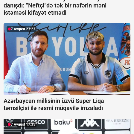
danışdı:
“Neftçi”də tək bir nəfərin məni
istəməsi kifayət etmədi
7 Avqust 23:23
Azərbaycan millisinin üzvü Super Liqa
təmsilçisi ilə rəsmi müqavilə imzaladı
7 Avqust 17:35