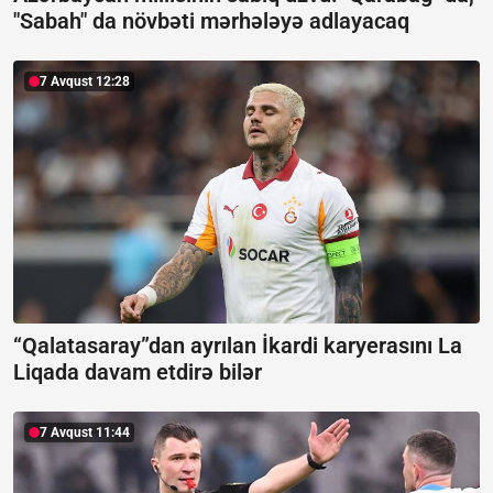
"Sabah" da növbəti mərhələyə adlayacaq
7 Avqust 12:28
“Qalatasaray”dan ayrılan İkardi karyerasını La
Liqada davam etdirə bilər
7 Avqust 11:44