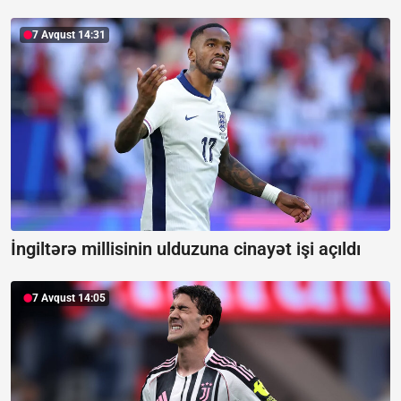
7 Avqust 14:31
İngiltərə millisinin ulduzuna cinayət işi açıldı
7 Avqust 14:05