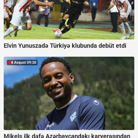
Elvin Yunuszadə Türkiyə klubunda debüt etdi
8 Avqust 09:30
Mikels ilk dəfə Azərbaycandakı karyerasından