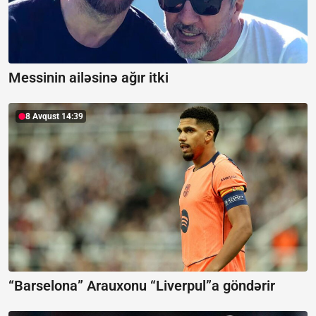
Messinin ailəsinə ağır itki
8 Avqust 14:39
“Barselona” Arauxonu “Liverpul”a göndərir