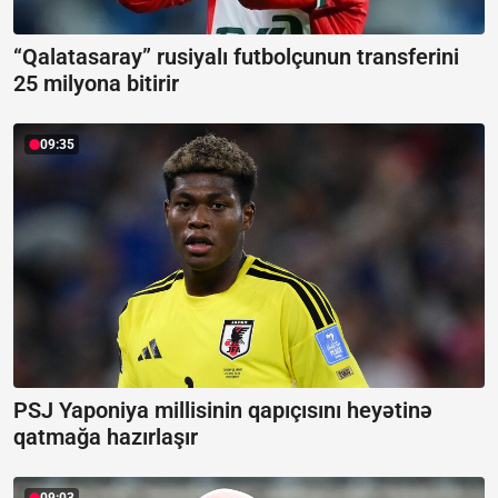
“Qalatasaray” rusiyalı futbolçunun transferini
25 milyona bitirir
09:35
PSJ Yaponiya millisinin qapıçısını heyətinə
qatmağa hazırlaşır