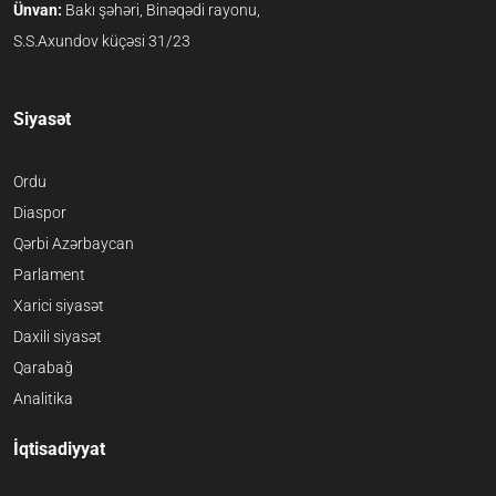
Ünvan:
Bakı şəhəri, Binəqədi rayonu,
S.S.Axundov küçəsi 31/23
Siyasət
Ordu
Diaspor
Qərbi Azərbaycan
Parlament
Xarici siyasət
Daxili siyasət
Qarabağ
Analitika
İqtisadiyyat