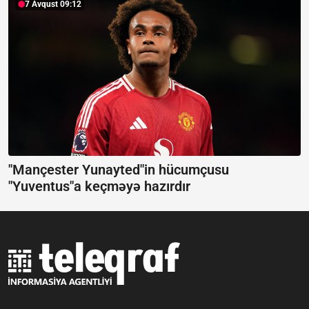
7 Avqust 09:12
"Mançester Yunayted"in hücumçusu
"Yuventus"a keçməyə hazırdır