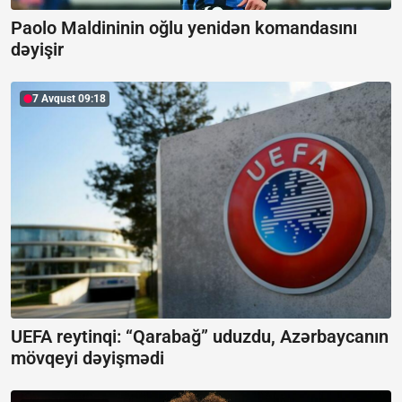
Paolo Maldininin oğlu yenidən komandasını
dəyişir
7 Avqust 09:18
UEFA reytinqi: “Qarabağ” uduzdu, Azərbaycanın
mövqeyi dəyişmədi