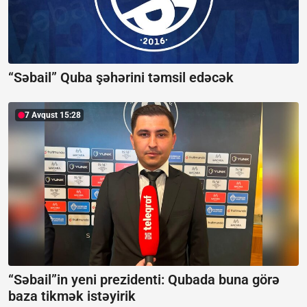
“Səbail” Quba şəhərini təmsil edəcək
7 Avqust 15:28
“Səbail”in yeni prezidenti:
Qubada buna görə
baza tikmək istəyirik