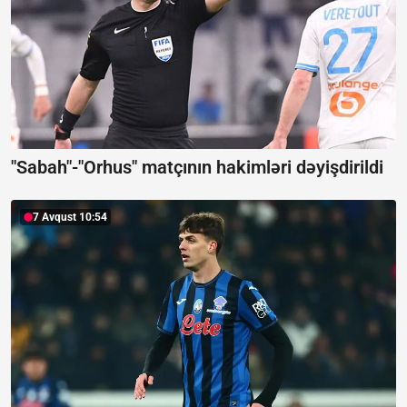
"Sabah"-"Orhus" matçının hakimləri dəyişdirildi
7 Avqust 10:54