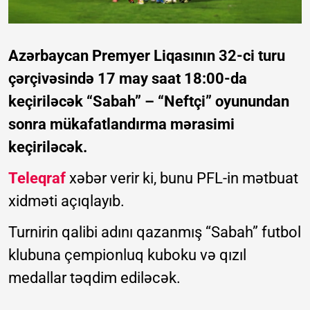
Azərbaycan Premyer Liqasının 32-ci turu
çərçivəsində 17 may saat 18:00-da
keçiriləcək “Sabah” – “Neftçi” oyunundan
sonra mükafatlandırma mərasimi
keçiriləcək.
Teleqraf
xəbər verir ki, bunu PFL-in mətbuat
xidməti açıqlayıb.
Turnirin qalibi adını qazanmış “Sabah” futbol
klubuna çempionluq kuboku və qızıl
medallar təqdim ediləcək.