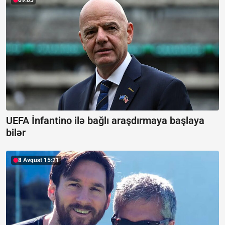
09:03
UEFA İnfantino ilə bağlı araşdırmaya başlaya
bilər
8 Avqust 15:21