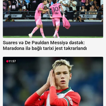
Suares və De Pauldan Messiyə dəstək:
Maradona ilə bağlı tarixi jest təkrarlandı
11:57