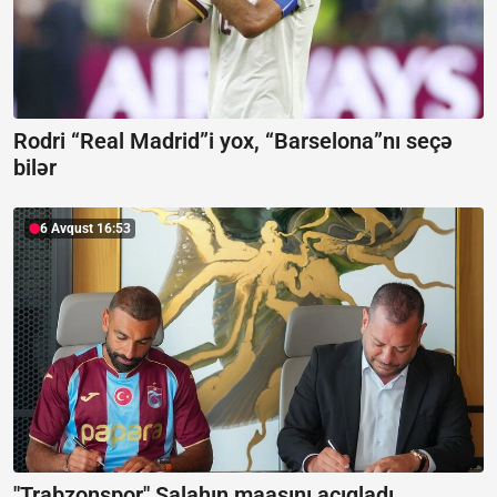
Rodri “Real Madrid”i yox, “Barselona”nı seçə
bilər
6 Avqust 16:53
"Trabzonspor" Salahın maaşını açıqladı