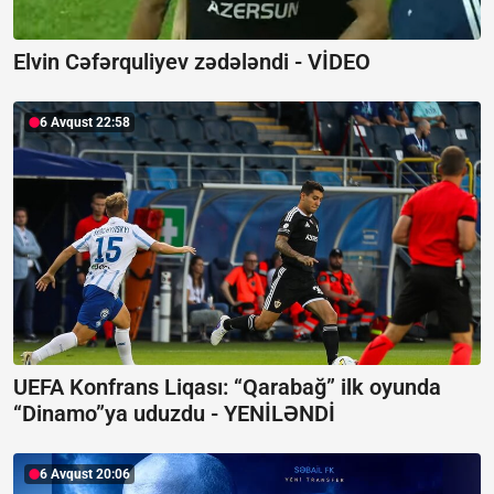
Elvin Cəfərquliyev zədələndi -
VİDEO
6 Avqust 22:58
UEFA Konfrans Liqası:
“Qarabağ” ilk oyunda
“Dinamo”ya uduzdu - YENİLƏNDİ
6 Avqust 20:06