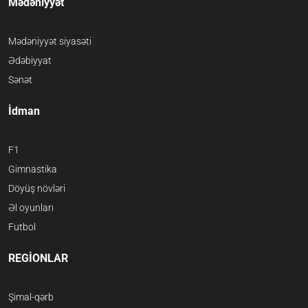
Mədəniyyət
Mədəniyyət siyasəti
Ədəbiyyat
Sənət
İdman
F1
Gimnastika
Döyüş növləri
Əl oyunları
Futbol
REGİONLAR
Şimal-qərb