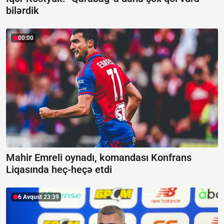
bilərdik
00:00
Mahir Emreli oynadı, komandası Konfrans
Liqasında heç-heçə etdi
6 Avqust 23:39