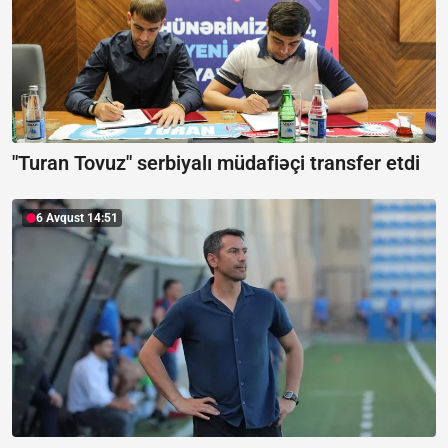
"Turan Tovuz" serbiyalı müdafiəçi transfer etdi
6 Avqust 14:51