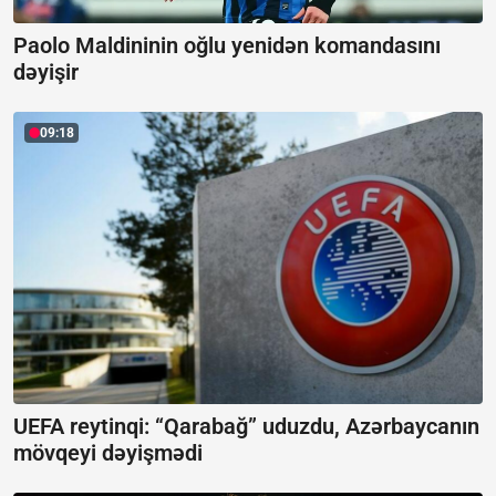
Paolo Maldininin oğlu yenidən komandasını
dəyişir
09:18
UEFA reytinqi: “Qarabağ” uduzdu, Azərbaycanın
mövqeyi dəyişmədi