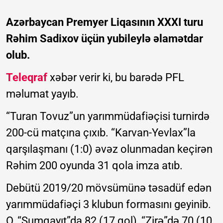
Azərbaycan Premyer Liqasının XXXI turu
Rəhim Sadixov üçün yubileylə əlamətdar
olub.
Teleqraf
xəbər verir ki, bu barədə PFL
məlumat yayıb.
“Turan Tovuz”un yarımmüdafiəçisi turnirdə
200-cü matçına çıxıb. “Karvan-Yevlax”la
qarşılaşmanı (1:0) əvəz olunmadan keçirən
Rəhim 200 oyunda 31 qola imza atıb.
Debütü 2019/20 mövsümünə təsadüf edən
yarımmüdafiəçi 3 klubun formasını geyinib.
O, “Sumqayıt”da 82 (17 qol), “Zirə”də 70 (10