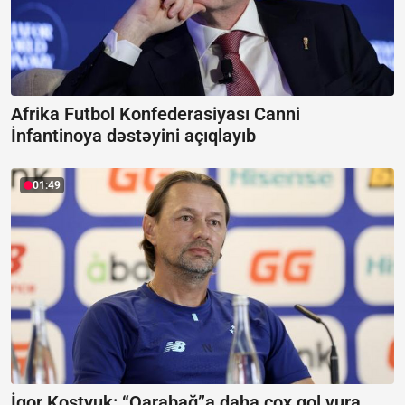
Afrika Futbol Konfederasiyası Canni
İnfantinoya dəstəyini açıqlayıb
01:49
İqor Kostyuk: “Qarabağ”a daha çox qol vura