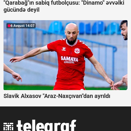
"Qarabağ"ın sabiq futbolçusu: "Dinamo" əvvəlki
gücündə deyil
6 Avqust 14:07
Slavik Alxasov "Araz-Naxçıvan"dan ayrıldı