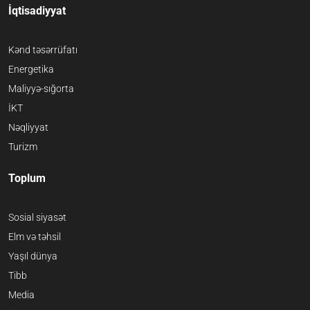
İqtisadiyyat
Kənd təsərrüfatı
Energetika
Maliyyə-sığorta
İKT
Nəqliyyat
Turizm
Toplum
Sosial siyasət
Elm və təhsil
Yaşıl dünya
Tibb
Media