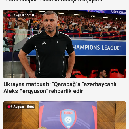
6 Avqust 15:10
Ukrayna mətbuatı: "Qarabağ"a "azərbaycanlı
Aleks Ferqyuson" rəhbərlik edir
6 Avqust 15:06