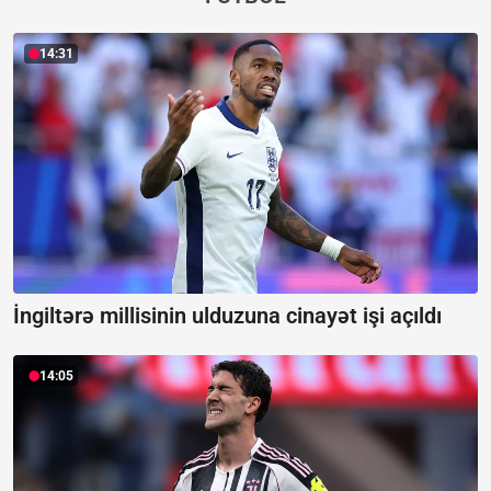
14:31
İngiltərə millisinin ulduzuna cinayət işi açıldı
14:05