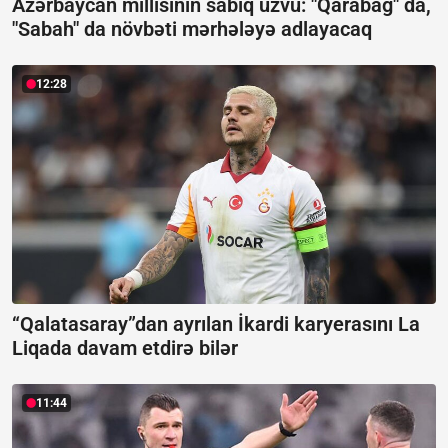
Azərbaycan millisinin sabiq üzvü: "Qarabağ" da,
"Sabah" da növbəti mərhələyə adlayacaq
12:28
“Qalatasaray”dan ayrılan İkardi karyerasını La
Liqada davam etdirə bilər
11:44