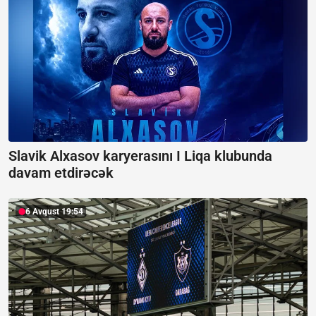
Slavik Alxasov karyerasını I Liqa klubunda
davam etdirəcək
6 Avqust 19:54