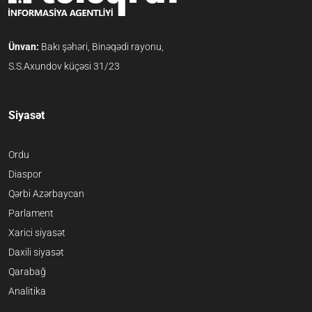
Ünvan:
Bakı şəhəri, Binəqədi rayonu,
S.S.Axundov küçəsi 31/23
Siyasət
Ordu
Diaspor
Qərbi Azərbaycan
Parlament
Xarici siyasət
Daxili siyasət
Qarabağ
Analitika