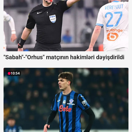
"Sabah"-"Orhus" matçının hakimləri dəyişdirildi
10:54