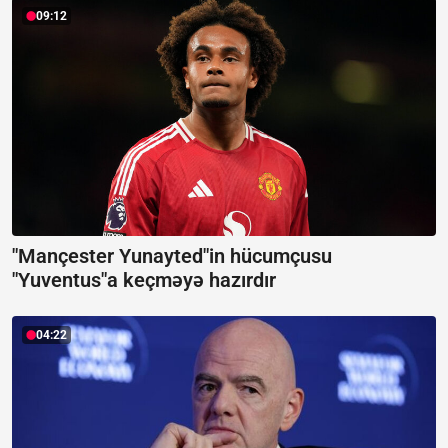
09:12
"Mançester Yunayted"in hücumçusu
"Yuventus"a keçməyə hazırdır
04:22