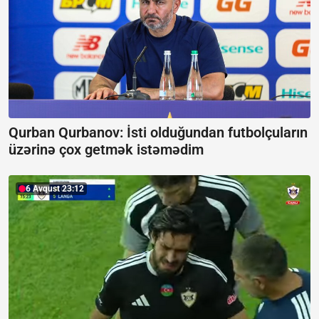
Qurban Qurbanov:
İsti olduğundan futbolçuların
üzərinə çox getmək istəmədim
6 Avqust 23:12