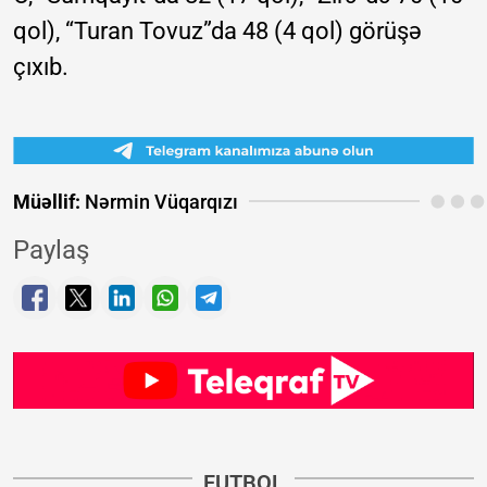
qol), “Turan Tovuz”da 48 (4 qol) görüşə
çıxıb.
Müəllif:
Nərmin Vüqarqızı
Paylaş
FUTBOL