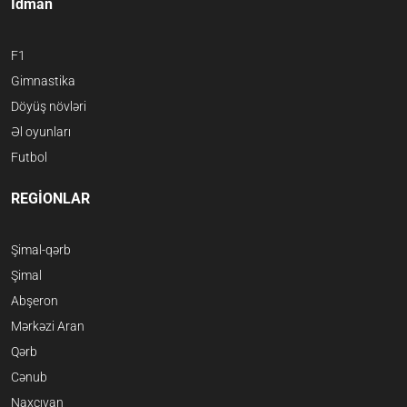
İdman
F1
Gimnastika
Döyüş növləri
Əl oyunları
Futbol
REGİONLAR
Şimal-qərb
Şimal
Abşeron
Mərkəzi Aran
Qərb
Cənub
Naxçıvan