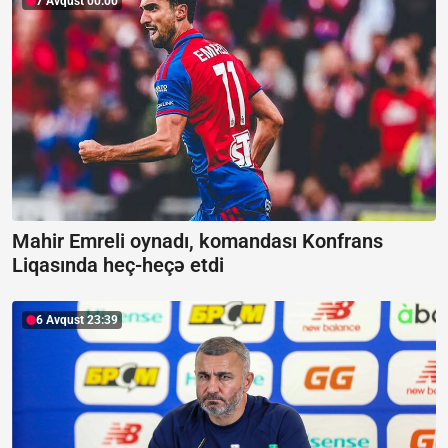
7 Avqust 00:00
Mahir Emreli oynadı, komandası Konfrans
Liqasında heç-heçə etdi
6 Avqust 23:39