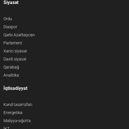
Siyasət
Ordu
Diaspor
Qərbi Azərbaycan
Parlament
Xarici siyasət
Daxili siyasət
Qarabağ
Analitika
İqtisadiyyat
Kənd təsərrüfatı
Energetika
Maliyyə-sığorta
İKT