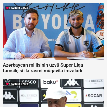
7 Avqust 23:23
Azərbaycan millisinin üzvü Super Liqa
təmsilçisi ilə rəsmi müqavilə imzaladı
7 Avqust 17:35