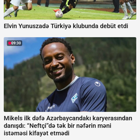
Elvin Yunuszadə Türkiyə klubunda debüt etdi
09:30
Mikels ilk dəfə Azərbaycandakı karyerasından
danışdı:
“Neftçi”də tək bir nəfərin məni
istəməsi kifayət etmədi