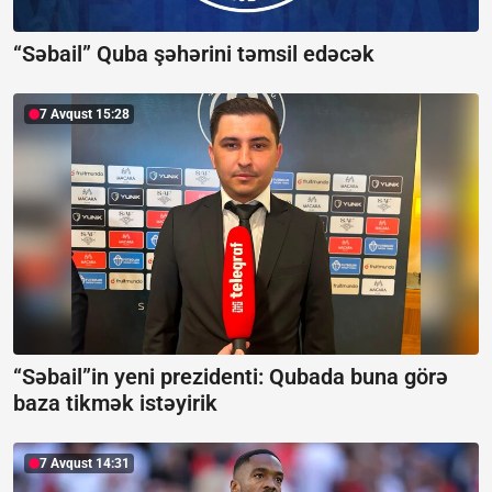
“Səbail” Quba şəhərini təmsil edəcək
7 Avqust 15:28
“Səbail”in yeni prezidenti:
Qubada buna görə
baza tikmək istəyirik
7 Avqust 14:31