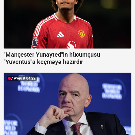
"Mançester Yunayted"in hücumçusu
"Yuventus"a keçməyə hazırdır
7 Avqust 04:22