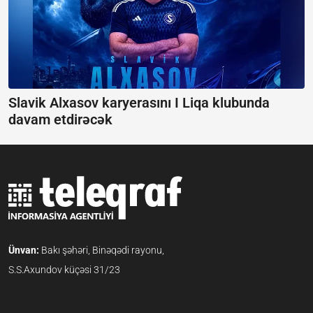
Slavik Alxasov karyerasını I Liqa klubunda
davam etdirəcək
Ünvan:
Bakı şəhəri, Binəqədi rayonu,
S.S.Axundov küçəsi 31/23