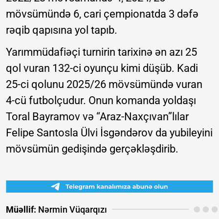
mövsümündə 6, cari çempionatda 3 dəfə
rəqib qapısına yol tapıb.
Yarımmüdafiəçi turnirin tarixinə ən azı 25
qol vuran 132-ci oyunçu kimi düşüb. Kadi
25-ci qolunu 2025/26 mövsümündə vuran
4-cü futbolçudur. Onun komanda yoldaşı
Toral Bayramov və “Araz-Naxçıvan”lılar
Felipe Santosla Ülvi İsgəndərov da yubileyini
mövsümün gedişində gerçəkləşdirib.
Müəllif:
Nərmin Vüqarqızı