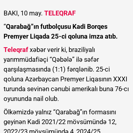
BAKI, 10 may.
TELEQRAF
“
Qarabağ”ın futbolçusu Kadi Borqes
Premyer Liqada 25-ci qoluna imza atıb.
Teleqraf
xəbər verir ki, braziliyalı
yarımmüdafiəçi “Qəbələ” ilə səfər
qarşılaşmasında (1:1) fərqlənib. 25-ci
qoluna Azərbaycan Premyer Liqasının XXXI
turunda sevinən cənubi amerikalı buna 76-cı
oyununda nail olub.
Ölkəmizdə yalnız “Qarabağ”ın formasını
geyinən Kadi 2021/22 mövsümündə 12,
2022/23 mövsümündə 4, 2024/25