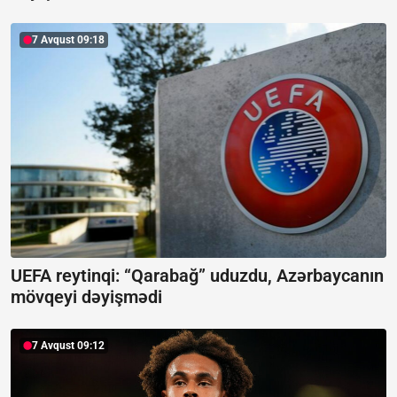
7 Avqust 09:18
UEFA reytinqi: “Qarabağ” uduzdu, Azərbaycanın
mövqeyi dəyişmədi
7 Avqust 09:12