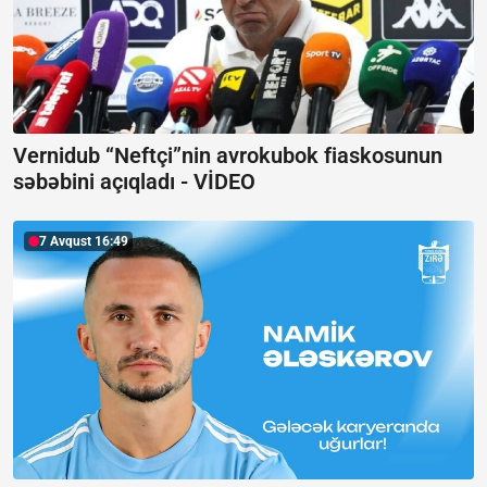
Vernidub “Neftçi”nin avrokubok fiaskosunun
səbəbini açıqladı -
VİDEO
7 Avqust 16:49