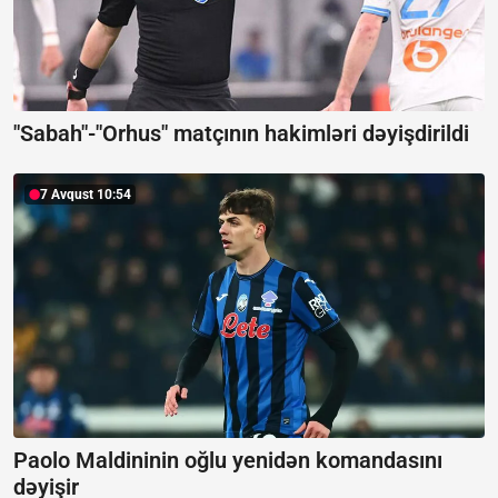
"Sabah"-"Orhus" matçının hakimləri dəyişdirildi
7 Avqust 10:54
Paolo Maldininin oğlu yenidən komandasını
dəyişir