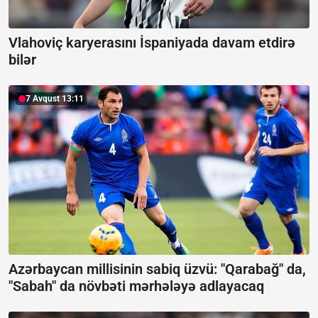
Vlahoviç karyerasını İspaniyada davam etdirə
bilər
7 Avqust 13:11
Azərbaycan millisinin sabiq üzvü: "Qarabağ" da,
"Sabah" da növbəti mərhələyə adlayacaq