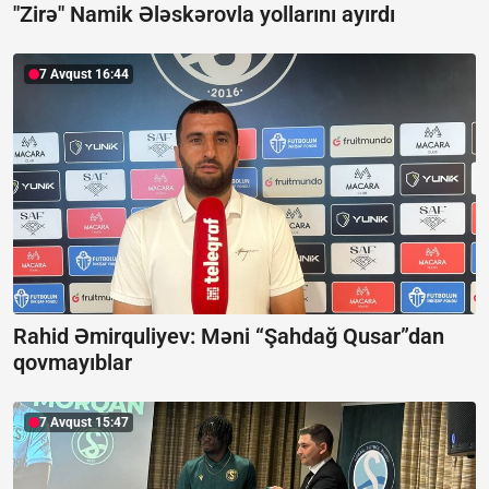
"Zirə" Namik Ələskərovla yollarını ayırdı
7 Avqust 16:44
Rahid Əmirquliyev: Məni “Şahdağ Qusar”dan
qovmayıblar
7 Avqust 15:47