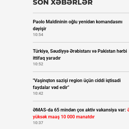
SON XƏBƏRLƏR
Paolo Maldininin oğlu yenidən komandasını
dəyişir
10:54
Türkiyə, Səudiyyə Ərəbistanı və Pakistan hərbi
ittifaq yaradır
10:52
"Vaşinqton sazişi region üçün ciddi iqtisadi
faydalar vəd edir"
10:42
ƏMAS-da 65 mindən çox aktiv vakansiya var:
yüksək maaş 10 000 manatdır
10:37