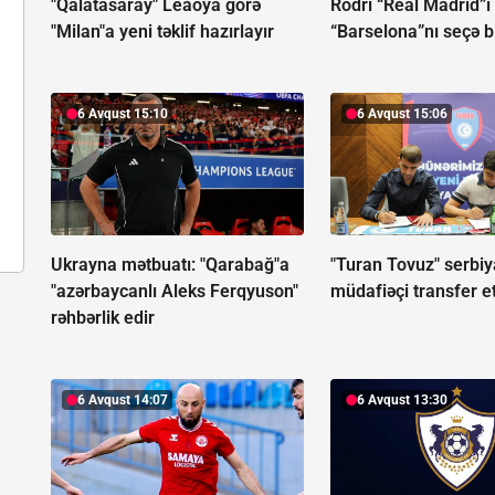
"Qalatasaray" Leaoya görə
Rodri “Real Madrid”i
"Milan"a yeni təklif hazırlayır
“Barselona”nı seçə b
6 Avqust 15:10
6 Avqust 15:06
Ukrayna mətbuatı: "Qarabağ"a
"Turan Tovuz" serbiy
"azərbaycanlı Aleks Ferqyuson"
müdafiəçi transfer e
rəhbərlik edir
6 Avqust 14:07
6 Avqust 13:30