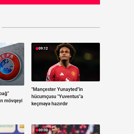
09:12
"Mançester Yunayted"in
abağ”
hücumçusu "Yuventus"a
ın mövqeyi
keçməyə hazırdır
00:00