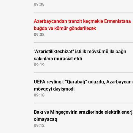
09:38
Azərbaycandan tranzit keçməklə Ermənistana
buğda və kömür göndəriləcək
09:38
"Azəristiliktəchizat" istilik mövsümü ilə bağlı
sakinlərə müraciət etdi
09:19
UEFA reytinqi: “Qarabağ” uduzdu, Azərbaycan
mövqeyi dəyişmədi
09:18
Bakı və Mingəçevirin ərazilərində elektrik enerj
olmayacaq
09:12