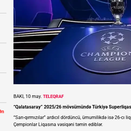
BAKI, 10 may.
TELEQRAF
“Qalatasaray” 2025/26 mövsümündə Türkiyə Superliqas
Ən
“Sarı-qırmızılar” ardıcıl dördüncü, ümumilikdə isə 26-cı
Çempionlar Liqasına vəsiqəni təmin ediblər.