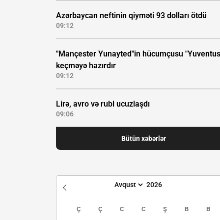
Azərbaycan neftinin qiyməti 93 dolları ötdü
09:12
"Mançester Yunayted"in hücumçusu "Yuventus
keçməyə hazırdır
09:12
Lirə, avro və rubl ucuzlaşdı
09:06
Bütün xəbərlər
Ç
Ç
C
C
Ş
B
B