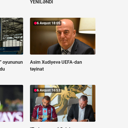
YENİLƏNDİ
6 Avqust 18:05
ğ” oyununun
Asim Xudiyevə UEFA-dan
ldu
təyinat
6 Avqust 16:53