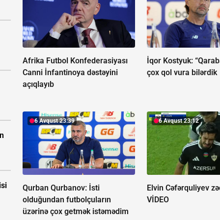
Afrika Futbol Konfederasiyası
İqor Kostyuk: “Qara
Canni İnfantinoya dəstəyini
çox qol vura bilərdik
açıqlayıb
6 Avqust 23:39
6 Avqust 23:12
ın
isi
Qurban Qurbanov:
İsti
Elvin Cəfərquliyev zə
olduğundan futbolçuların
VİDEO
üzərinə çox getmək istəmədim