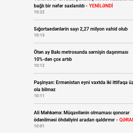
bağlı bir nəfər saxlanıldı -
YENİLƏNDİ
10:22
Sığortaedənlərin sayı 2,27 milyon vahid olub
10:13
Ötən ay Bakı metrosunda sərnişin daşınması
10%-dən çox artıb
10:12
Paşinyan: Ermənistan eyni vaxtda iki ittifaqa ü
ola bilməz
10:11
Ali Məhkəmə: Müqavilənin olmaması qonorar
ödənilməsi öhdəliyini aradan qaldırmır -
QƏRA
10:01