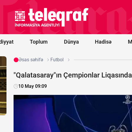
ildırım
vurması
nəticəsində
ölənlərin
sayı 20-yə
çatıb
diyyat
Toplum
Dünya
Hadisə
M
Əsas səhifə
Futbol
"Qalatasaray"ın Çempionlar Liqasındakı
10 May 09:09