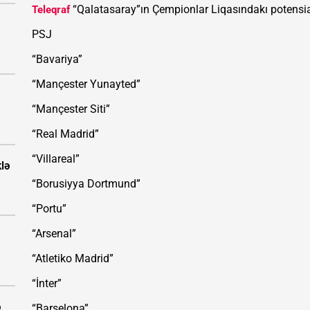
“Qalatasaray”ın Çempionlar Liqasındakı potensial 
Teleqraf
PSJ
“Bavariya”
“Mançester Yunayted”
“Mançester Siti”
“Real Madrid”
“Villareal”
klə
“Borusiyya Dortmund”
“Portu”
“Arsenal”
“Atletiko Madrid”
“İnter”
ə
“Barselona”