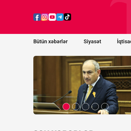
İttifaqına
üzvlüklə
bağlı
referendum
keçirə
bilmərik
Bütün xəbərlər
Siyasət
İqtisa