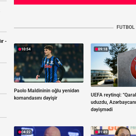
FUTBOL
ır -
10:54
09:18
Paolo Maldininin oğlu yenidən
UEFA reytinqi: “Qar
komandasını dəyişir
uduzdu, Azərbaycan
dəyişmədi
04:22
01:49