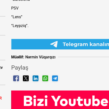
PSV
“Lens”
“Leypziq”.
Müəllif:
Nərmin Vüqarqızı
Paylaş
zv
R