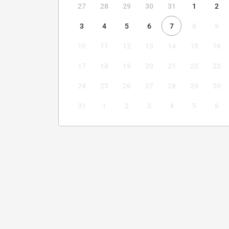
27
28
29
30
31
1
2
3
4
5
6
7
8
9
10
11
12
13
14
15
16
17
18
19
20
21
22
23
24
25
26
27
28
29
30
31
1
2
3
4
5
6