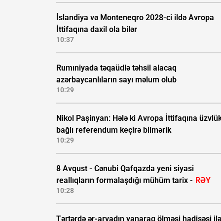
İslandiya və Monteneqro 2028-ci ildə Avropa
İttifaqına daxil ola bilər
10:37
Rumıniyada təqaüdlə təhsil alacaq
azərbaycanlıların sayı məlum olub
10:29
Nikol Paşinyan: Hələ ki Avropa İttifaqına üzvlü
bağlı referendum keçirə bilmərik
10:29
8 Avqust - Cənubi Qafqazda yeni siyasi
reallıqların formalaşdığı mühüm tarix -
RƏY
10:28
Tərtərdə ər-arvadın yanaraq ölməsi hadisəsi il