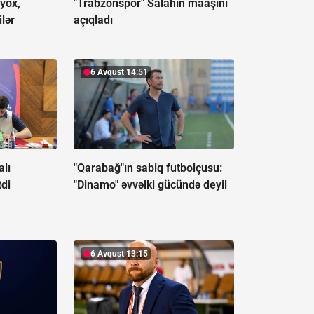
 yox,
"Trabzonspor" Salahın maaşını
ilər
açıqladı
6 Avqust 14:51
alı
"Qarabağ"ın sabiq futbolçusu:
tdi
"Dinamo" əvvəlki gücündə deyil
6 Avqust 13:15