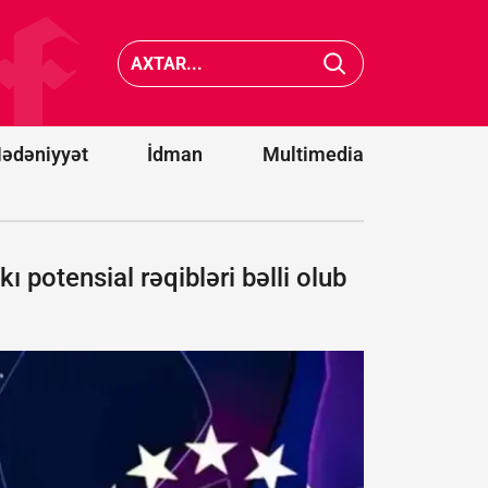
idxalına
15 faizlik
KİV: ABŞ
gömrük
Komanda
rüsumu
baş ver
tətbiq
intiharla
edib
araşdırıl
ədəniyyət
İdman
Multimedia
 potensial rəqibləri bəlli olub