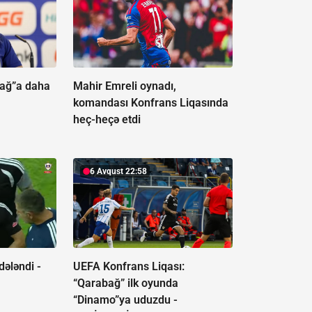
bağ”a daha
Mahir Emreli oynadı,
komandası Konfrans Liqasında
heç-heçə etdi
6 Avqust 22:58
dələndi -
UEFA Konfrans Liqası:
“Qarabağ” ilk oyunda
“Dinamo”ya uduzdu -