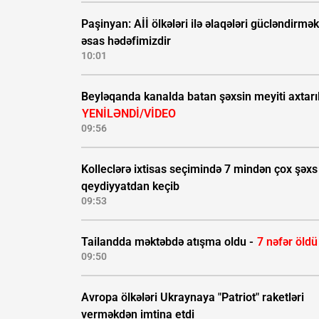
Paşinyan: Aİİ ölkələri ilə əlaqələri gücləndirmək
əsas hədəfimizdir
10:01
Beyləqanda kanalda batan şəxsin meyiti axtarıl
YENİLƏNDİ/VİDEO
09:56
Kolleclərə ixtisas seçimində 7 mindən çox şəxs
qeydiyyatdan keçib
09:53
Tailandda məktəbdə atışma oldu -
7 nəfər öldü
09:50
Avropa ölkələri Ukraynaya "Patriot" raketləri
verməkdən imtina etdi