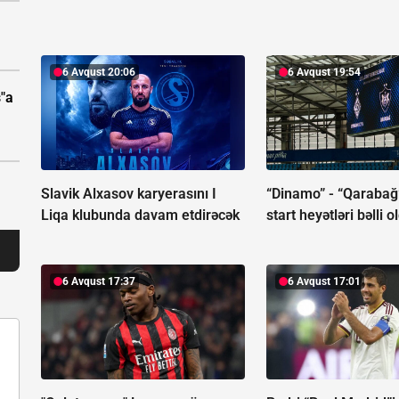
6 Avqust 20:06
6 Avqust 19:54
"a
Slavik Alxasov karyerasını I
“Dinamo” - “Qaraba
Liqa klubunda davam etdirəcək
start heyətləri bəlli o
6 Avqust 17:37
6 Avqust 17:01