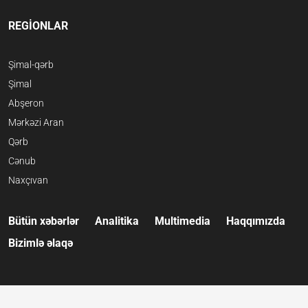
REGİONLAR
Şimal-qərb
Şimal
Abşeron
Mərkəzi Aran
Qərb
Cənub
Naxçıvan
Bütün xəbərlər
Analitika
Multimedia
Haqqımızda
Bizimlə əlaqə