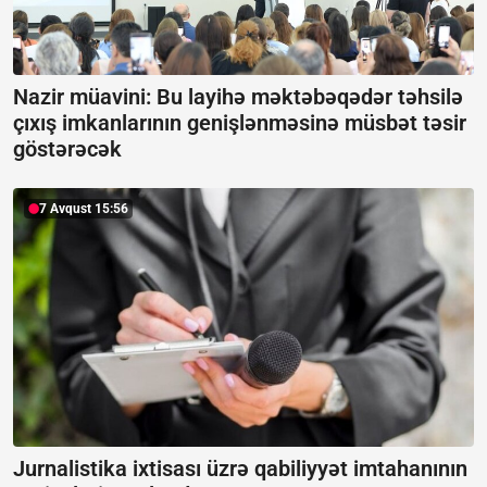
Nazir müavini: Bu layihə məktəbəqədər təhsilə
çıxış imkanlarının genişlənməsinə müsbət təsir
göstərəcək
7 Avqust 15:56
Jurnalistika ixtisası üzrə qabiliyyət imtahanının