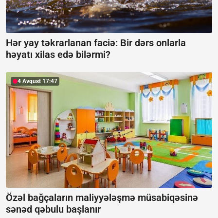
Hər yay təkrarlanan faciə: Bir dərs onlarla
həyatı xilas edə bilərmi?
4 Avqust 17:47
Özəl bağçaların maliyyələşmə müsabiqəsinə
sənəd qəbulu başlanır