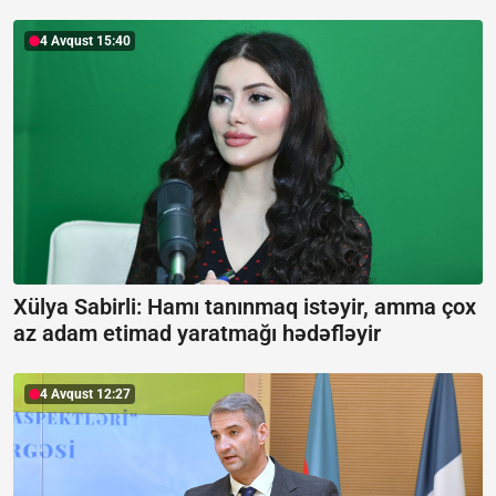
4 Avqust 15:40
Xülya Sabirli: Hamı tanınmaq istəyir, amma çox
az adam etimad yaratmağı hədəfləyir
4 Avqust 12:27