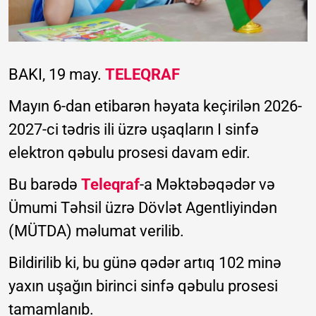
BAKI, 19 may.
TELEQRAF
Mayın 6-dan etibarən həyata keçirilən 2026-
2027-ci tədris ili üzrə uşaqların I sinfə
elektron qəbulu prosesi davam edir.
Bu barədə
Teleqraf
-a Məktəbəqədər və
Ümumi Təhsil üzrə Dövlət Agentliyindən
(MÜTDA) məlumat verilib.
Bildirilib ki, bu günə qədər artıq 102 minə
yaxın uşağın birinci sinfə qəbulu prosesi
tamamlanıb.