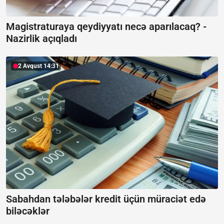
Magistraturaya qeydiyyatı necə aparılacaq? -
Nazirlik açıqladı
2 Avqust 14:31
Sabahdan tələbələr kredit üçün müraciət edə
biləcəklər