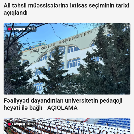
Ali təhsil müəssisələrinə ixtisas seçiminin tarixi
açıqlandı
3 Avqust 17:12
Fəaliyyəti dayandırılan universitetin pedaqoji
heyəti ilə bağlı -
AÇIQLAMA
3 Avqust 16:17