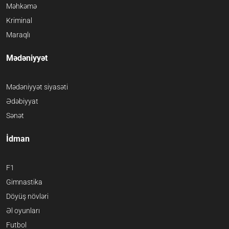
Məhkəmə
Kriminal
Maraqlı
Mədəniyyət
Mədəniyyət siyasəti
Ədəbiyyat
Sənət
İdman
F1
Gimnastika
Döyüş növləri
Əl oyunları
Futbol