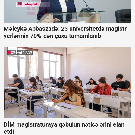
Məleykə Abbaszadə: 23 universitetdə magistr
yerlərinin 70%-dən çoxu tamamlanıb
29 İyul 17:59
DİM magistraturaya qəbulun nəticələrini elan
etdi