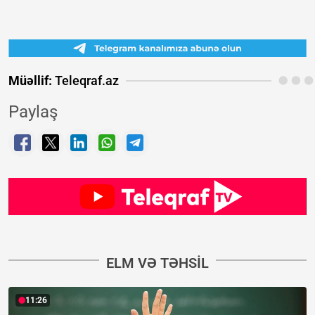
Müəllif:
Teleqraf.az
Paylaş
ELM VƏ TƏHSIL
11:26