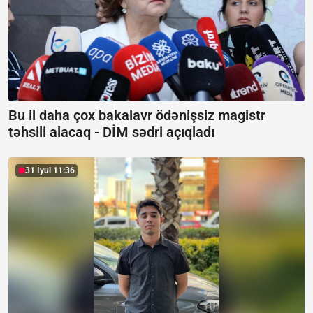
Bu il daha çox bakalavr ödənişsiz magistr
təhsili alacaq -
DİM sədri açıqladı
31 İyul 11:36