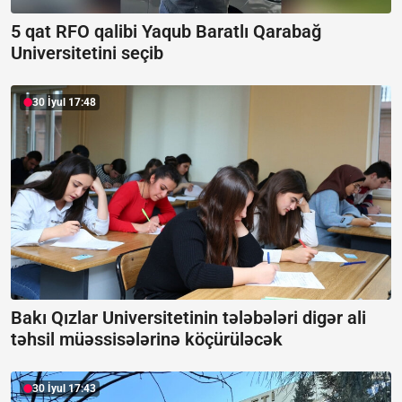
5 qat RFO qalibi Yaqub Baratlı Qarabağ
Universitetini seçib
30 İyul 17:48
Bakı Qızlar Universitetinin tələbələri digər ali
təhsil müəssisələrinə köçürüləcək
30 İyul 17:43