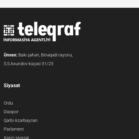
Ünvan:
Bakı şəhəri, Binəqədi rayonu,
S.S.Axundov küçəsi 31/23
Siyasət
Ordu
Diaspor
Qərbi Azərbaycan
Parlament
Xarici siyasət