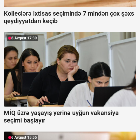
Kolleclərə ixtisas seçimində 7 mindən çox şəxs
qeydiyyatdan keçib
6 Avqust 17:39
MİQ üzrə yaşayış yerinə uyğun vakansiya
seçimi başlayır
6 Avqust 15:55