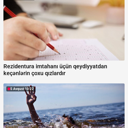
Rezidentura imtahanı üçün qeydiyyatdan
keçənlərin çoxu qızlardır
5 Avqust 10:22