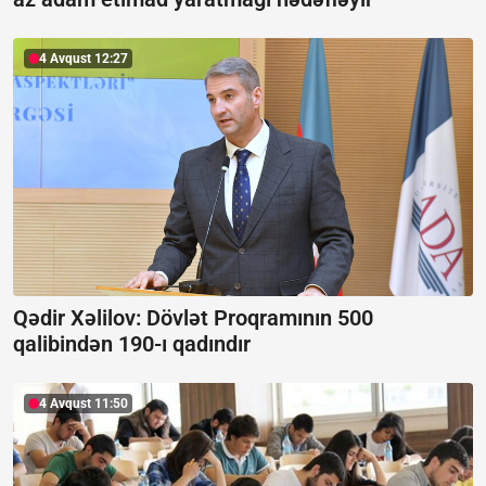
4 Avqust 12:27
Qədir Xəlilov: Dövlət Proqramının 500
qalibindən 190-ı qadındır
4 Avqust 11:50