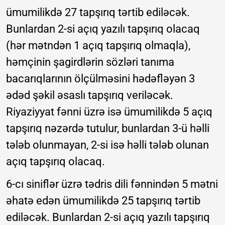
ümumilikdə 27 tapşırıq tərtib ediləcək.
Bunlardan 2-si açıq yazılı tapşırıq olacaq
(hər mətndən 1 açıq tapşırıq olmaqla),
həmçinin şagirdlərin sözləri tanıma
bacarıqlarının ölçülməsini hədəfləyən 3
ədəd şəkil əsaslı tapşırıq veriləcək.
Riyaziyyat fənni üzrə isə ümumilikdə 5 açıq
tapşırıq nəzərdə tutulur, bunlardan 3-ü həlli
tələb olunmayan, 2-si isə həlli tələb olunan
açıq tapşırıq olacaq.
6-cı siniflər üzrə tədris dili fənnindən 5 mətni
əhatə edən ümumilikdə 25 tapşırıq tərtib
ediləcək. Bunlardan 2-si açıq yazılı tapşırıq