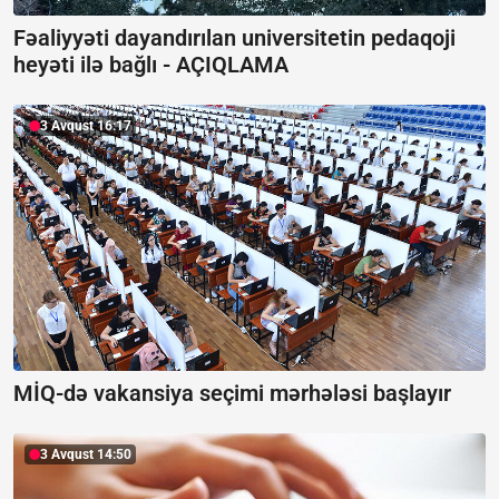
Fəaliyyəti dayandırılan universitetin pedaqoji
heyəti ilə bağlı -
AÇIQLAMA
3 Avqust 16:17
MİQ-də vakansiya seçimi mərhələsi başlayır
3 Avqust 14:50