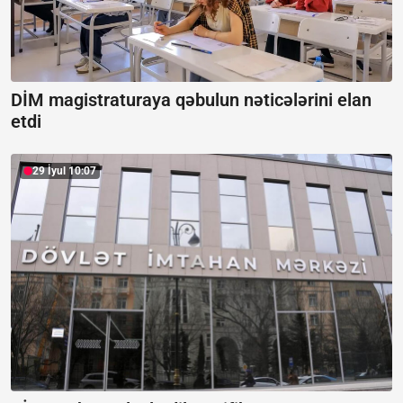
DİM magistraturaya qəbulun nəticələrini elan
etdi
29 İyul 10:07