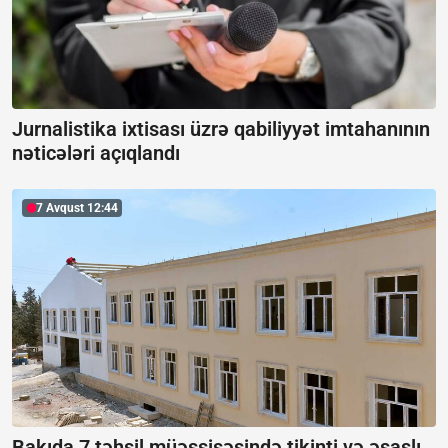
Jurnalistika ixtisası üzrə qabiliyyət imtahanının
nəticələri açıqlandı
7 Avqust 12:44
Bakıda 7 təhsil müəssisəsində tikinti və əsaslı