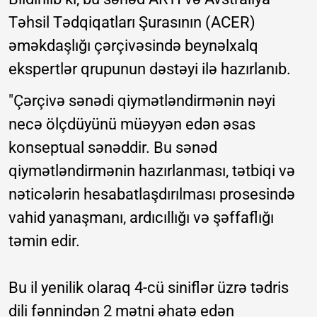
Təhsil Tədqiqatları Şurasının (ACER)
əməkdaşlığı çərçivəsində beynəlxalq
ekspertlər qrupunun dəstəyi ilə hazırlanıb.
"Çərçivə sənədi qiymətləndirmənin nəyi
necə ölçdüyünü müəyyən edən əsas
konseptual sənəddir. Bu sənəd
qiymətləndirmənin hazırlanması, tətbiqi və
nəticələrin hesabatlaşdırılması prosesində
vahid yanaşmanı, ardıcıllığı və şəffaflığı
təmin edir.
Bu il yenilik olaraq 4-cü siniflər üzrə tədris
dili fənnindən 2 mətni əhatə edən