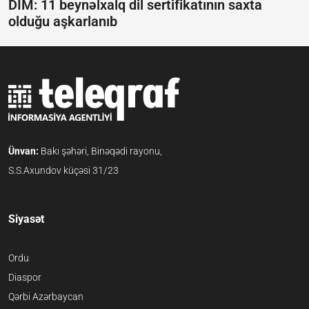
DİM: 11 beynəlxalq dil sertifikatının saxta
olduğu aşkarlanıb
Ünvan:
Bakı şəhəri, Binəqədi rayonu,
S.S.Axundov küçəsi 31/23
Siyasət
Ordu
Diaspor
Qərbi Azərbaycan