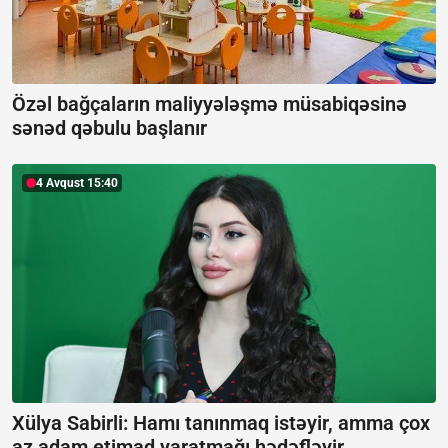
Özəl bağçaların maliyyələşmə müsabiqəsinə
sənəd qəbulu başlanır
4 Avqust 15:40
Xülya Sabirli: Hamı tanınmaq istəyir, amma çox
az adam etimad yaratmağı hədəfləyir