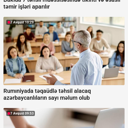
təmir işləri aparılır
7 Avqust 10:29
Rumıniyada təqaüdlə təhsil alacaq
azərbaycanlıların sayı məlum olub
7 Avqust 09:53