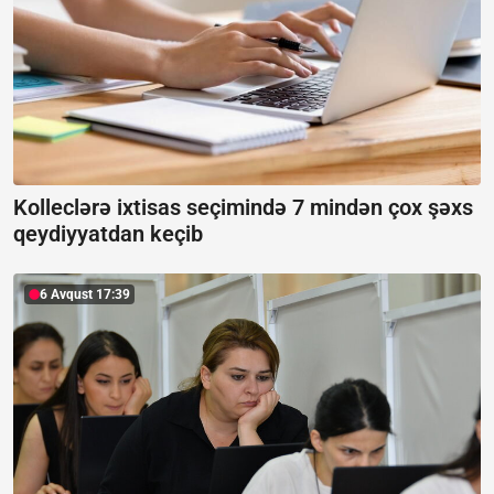
Kolleclərə ixtisas seçimində 7 mindən çox şəxs
qeydiyyatdan keçib
6 Avqust 17:39