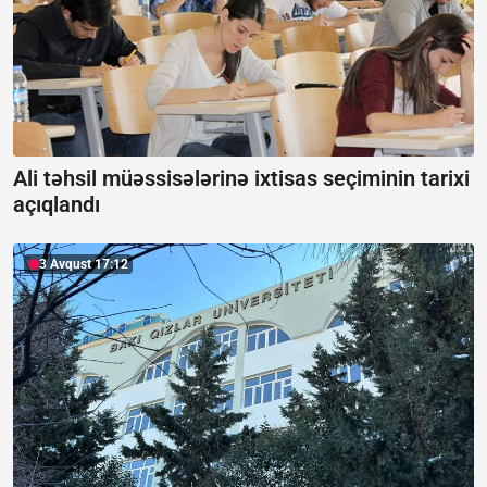
Ali təhsil müəssisələrinə ixtisas seçiminin tarixi
açıqlandı
3 Avqust 17:12