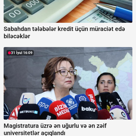
Sabahdan tələbələr kredit üçün müraciət edə
biləcəklər
31 İyul 16:09
Magistratura üzrə ən uğurlu və ən zəif
universitetlər açıqlandı