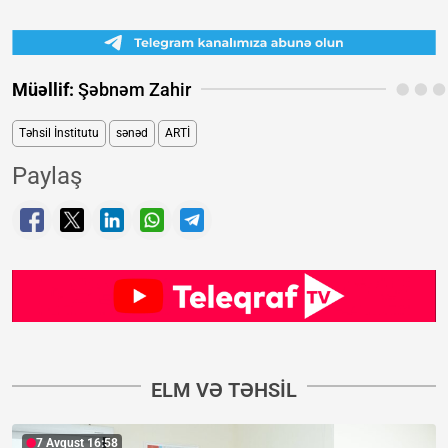
Müəllif:
Şəbnəm Zahir
Təhsil İnstitutu
sənəd
ARTİ
Paylaş
ELM VƏ TƏHSIL
7 Avqust 16:58