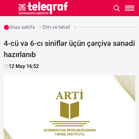
Əsas səhifə
Elm və təhsil
4-cü və 6-cı siniflər üçün çərçivə sənədi
hazırlanıb
12 May 16:52