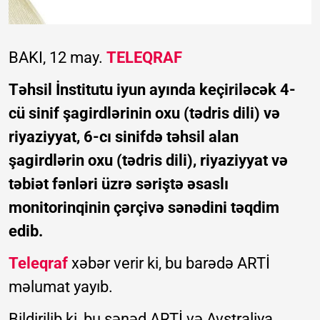
BAKI, 12 may.
TELEQRAF
Təhsil İnstitutu iyun ayında keçiriləcək 4-
cü sinif şagirdlərinin oxu (tədris dili) və
riyaziyyat, 6-cı sinifdə təhsil alan
şagirdlərin oxu (tədris dili), riyaziyyat və
təbiət fənləri üzrə səriştə əsaslı
monitorinqinin çərçivə sənədini təqdim
edib.
Teleqraf
xəbər verir ki, bu barədə ARTİ
məlumat yayıb.
Bildirilib ki, bu sənəd ARTİ və Avstraliya