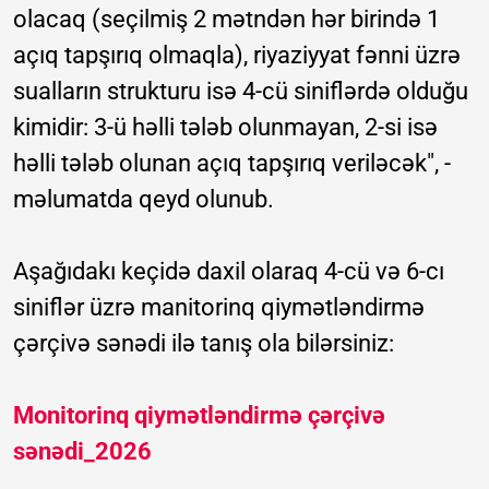
olacaq (seçilmiş 2 mətndən hər birində 1
açıq tapşırıq olmaqla), riyaziyyat fənni üzrə
sualların strukturu isə 4-cü siniflərdə olduğu
kimidir: 3-ü həlli tələb olunmayan, 2-si isə
həlli tələb olunan açıq tapşırıq veriləcək", -
məlumatda qeyd olunub.
Aşağıdakı keçidə daxil olaraq 4-cü və 6-cı
siniflər üzrə manitorinq qiymətləndirmə
çərçivə sənədi ilə tanış ola bilərsiniz:
Monitorinq qiymətləndirmə çərçivə
sənədi_2026