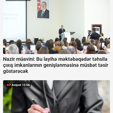
Nazir müavini: Bu layihə məktəbəqədər təhsilə
çıxış imkanlarının genişlənməsinə müsbət təsir
göstərəcək
7 Avqust 15:56