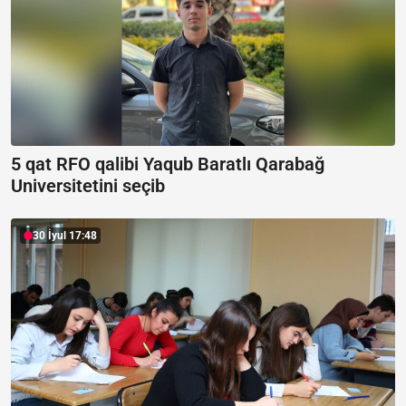
5 qat RFO qalibi Yaqub Baratlı Qarabağ
Universitetini seçib
30 İyul 17:48