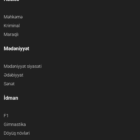
Məhkəmə
Kriminal
Maraqlı
Mədəniyyət
Mədəniyyət siyasəti
Ədəbiyyat
Sənət
İdman
F1
Gimnastika
Döyüş növləri