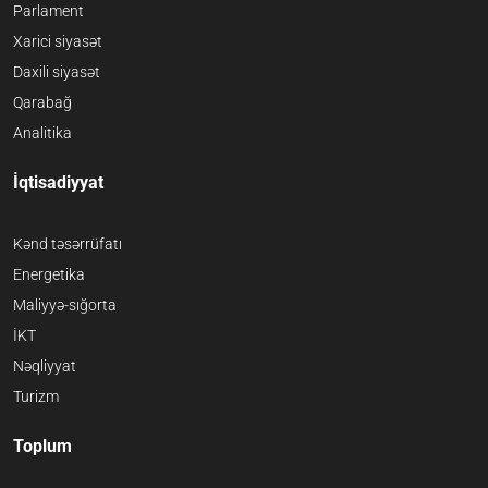
Parlament
Xarici siyasət
Daxili siyasət
Qarabağ
Analitika
İqtisadiyyat
Kənd təsərrüfatı
Energetika
Maliyyə-sığorta
İKT
Nəqliyyat
Turizm
Toplum