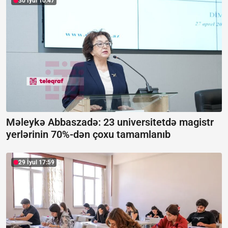
30 İyul 10:47
Məleykə Abbaszadə: 23 universitetdə magistr
yerlərinin 70%-dən çoxu tamamlanıb
29 İyul 17:59