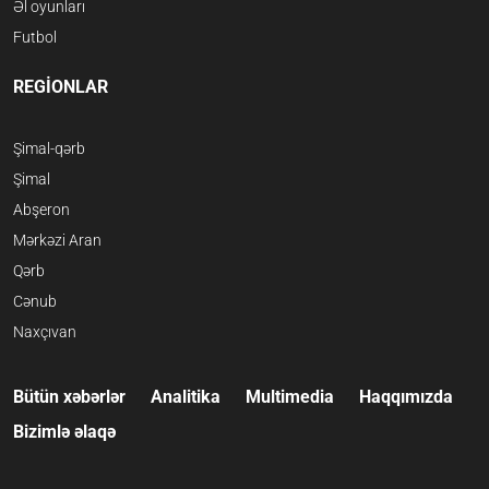
Əl oyunları
Futbol
REGİONLAR
Şimal-qərb
Şimal
Abşeron
Mərkəzi Aran
Qərb
Cənub
Naxçıvan
Bütün xəbərlər
Analitika
Multimedia
Haqqımızda
Bizimlə əlaqə