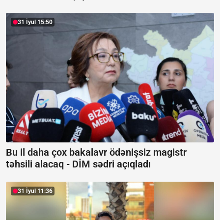
31 İyul 15:50
Bu il daha çox bakalavr ödənişsiz magistr
təhsili alacaq -
DİM sədri açıqladı
31 İyul 11:36