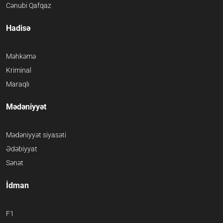
Cənubi Qafqaz
Hadisə
Məhkəmə
Kriminal
Maraqlı
Mədəniyyət
Mədəniyyət siyasəti
Ədəbiyyat
Sənət
İdman
F1