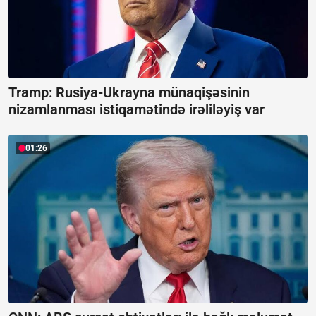
Tramp: Rusiya-Ukrayna münaqişəsinin
nizamlanması istiqamətində irəliləyiş var
01:26