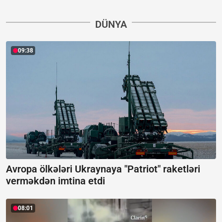
DÜNYA
09:38
Avropa ölkələri Ukraynaya "Patriot" raketləri
verməkdən imtina etdi
08:01