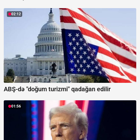
02:12
ABŞ-də "doğum turizmi" qadağan edilir
01:56