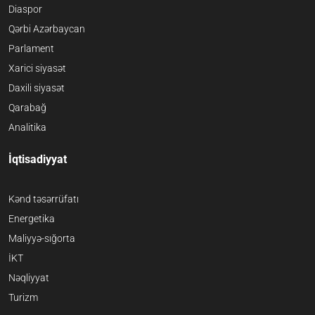
Diaspor
Qərbi Azərbaycan
Parlament
Xarici siyasət
Daxili siyasət
Qarabağ
Analitika
İqtisadiyyat
Kənd təsərrüfatı
Energetika
Maliyyə-sığorta
İKT
Nəqliyyat
Turizm