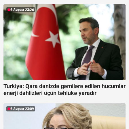
6 Avqust 23:26
Türkiyə: Qara dənizdə gəmilərə edilən hücumlar
enerji dəhlizləri üçün təhlükə yaradır
6 Avqust 23:09