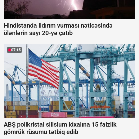
Hindistanda ildırım vurması nəticəsində
ölənlərin sayı 20-yə çatıb
07:15
ABŞ polikristal silisium idxalına 15 faizlik
gömrük rüsumu tətbiq edib