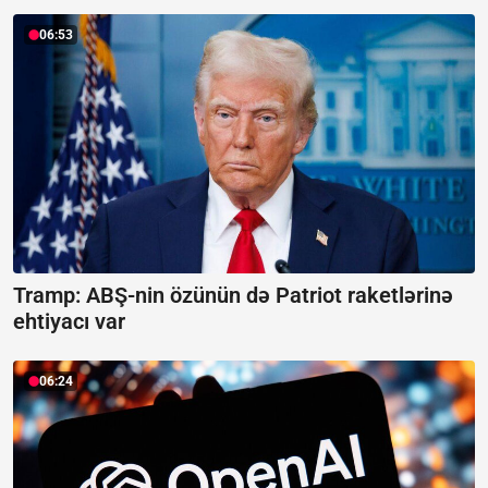
06:53
Tramp: ABŞ-nin özünün də Patriot raketlərinə
ehtiyacı var
06:24