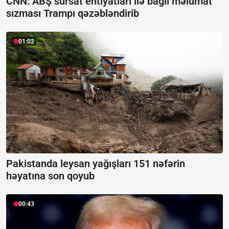
CNN: ABŞ sursat ehtiyatları ilə bağlı məlumat
sızması Trampı qəzəbləndirib
01:02
Pakistanda leysan yağışları 151 nəfərin
həyatına son qoyub
00:43