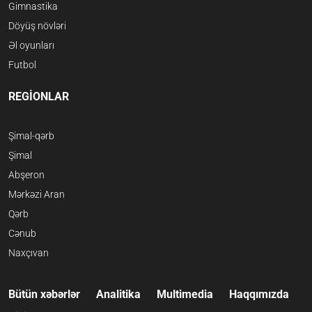
Gimnastika
Döyüş növləri
Əl oyunları
Futbol
REGİONLAR
Şimal-qərb
Şimal
Abşeron
Mərkəzi Aran
Qərb
Cənub
Naxçıvan
Bütün xəbərlər
Analitika
Multimedia
Haqqımızda