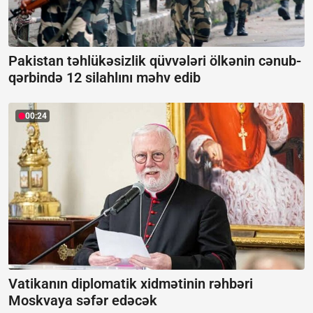
Pakistan təhlükəsizlik qüvvələri ölkənin cənub-
qərbində 12 silahlını məhv edib
00:24
Vatikanın diplomatik xidmətinin rəhbəri
Moskvaya səfər edəcək