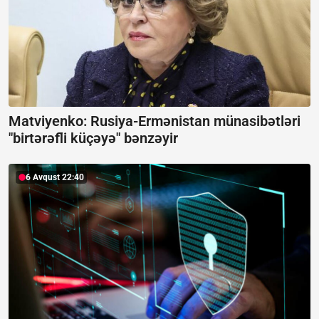
Matviyenko: Rusiya-Ermənistan münasibətləri
"birtərəfli küçəyə" bənzəyir
6 Avqust 22:40