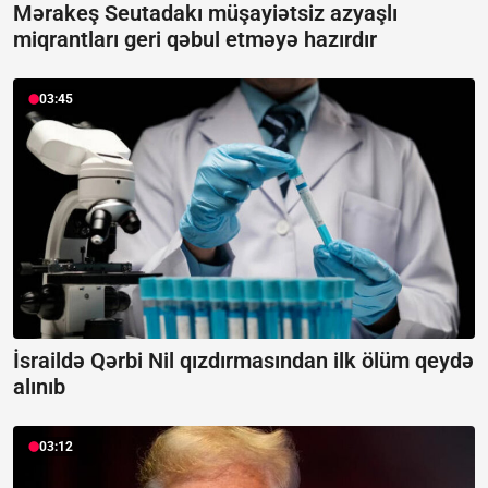
Mərakeş Seutadakı müşayiətsiz azyaşlı
miqrantları geri qəbul etməyə hazırdır
03:45
İsraildə Qərbi Nil qızdırmasından ilk ölüm qeydə
alınıb
03:12