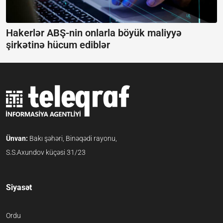
Hakerlər ABŞ-nin onlarla böyük maliyyə
şirkətinə hücum ediblər
Ünvan:
Bakı şəhəri, Binəqədi rayonu,
S.S.Axundov küçəsi 31/23
Siyasət
Ordu