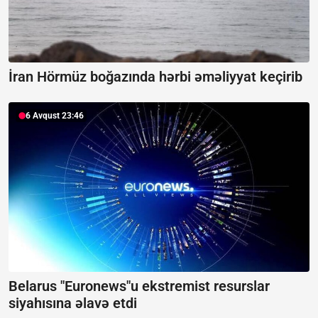
İran Hörmüz boğazında hərbi əməliyyat keçirib
6 Avqust 23:46
Belarus "Euronews"u ekstremist resurslar
siyahısına əlavə etdi