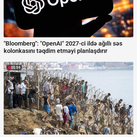
"Bloomberg": "OpenAI" 2027-ci ildə ağıllı səs
kolonkasını təqdim etməyi planlaşdırır
05:59