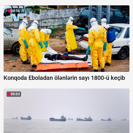
00:16
Konqoda Eboladan ölənlərin sayı 1800-ü keçib
00:03