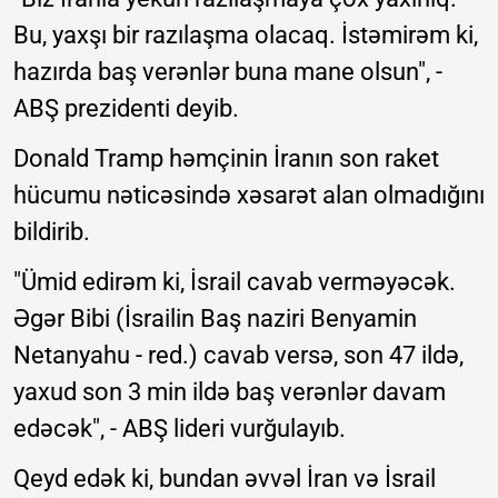
Bu, yaxşı bir razılaşma olacaq. İstəmirəm ki,
hazırda baş verənlər buna mane olsun", -
ABŞ prezidenti deyib.
Donald Tramp həmçinin İranın son raket
hücumu nəticəsində xəsarət alan olmadığını
bildirib.
"Ümid edirəm ki, İsrail cavab verməyəcək.
Əgər Bibi (İsrailin Baş naziri Benyamin
Netanyahu - red.) cavab versə, son 47 ildə,
yaxud son 3 min ildə baş verənlər davam
edəcək", - ABŞ lideri vurğulayıb.
Qeyd edək ki, bundan əvvəl İran və İsrail