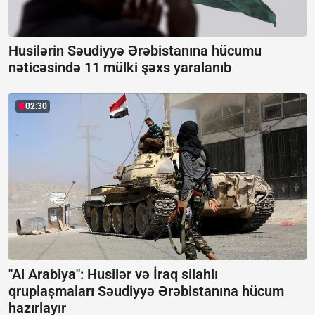
Husilərin Səudiyyə Ərəbistanına hücumu
nəticəsində 11 mülki şəxs yaralanıb
02:30
"Al Arabiya": Husilər və İraq silahlı
qruplaşmaları Səudiyyə Ərəbistanına hücum
hazırlayır