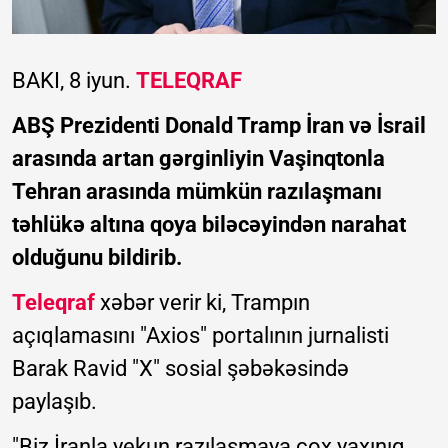
BAKI, 8 iyun.
TELEQRAF
ABŞ Prezidenti Donald Tramp İran və İsrail
arasında artan gərginliyin Vaşinqtonla
Tehran arasında mümkün razılaşmanı
təhlükə altına qoya biləcəyindən narahat
olduğunu bildirib.
Teleqraf
xəbər verir ki, Trampın
açıqlamasını "Axios" portalının jurnalisti
Barak Ravid "X" sosial şəbəkəsində
paylaşıb.
"Biz İranla yekun razılaşmaya çox yaxınıq.