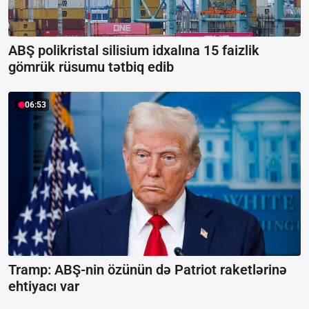
ABŞ polikristal silisium idxalına 15 faizlik
gömrük rüsumu tətbiq edib
06:53
Tramp: ABŞ-nin özünün də Patriot raketlərinə
ehtiyacı var