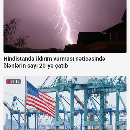
Hindistanda ildırım vurması nəticəsində
ölənlərin sayı 20-yə çatıb
07:15