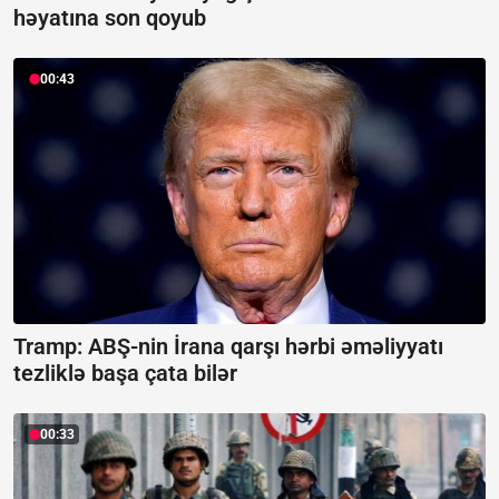
həyatına son qoyub
00:43
Tramp: ABŞ-nin İrana qarşı hərbi əməliyyatı
tezliklə başa çata bilər
00:33