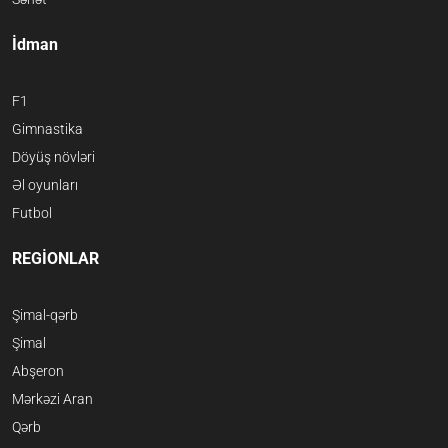
İdman
F1
Gimnastika
Döyüş növləri
Əl oyunları
Futbol
REGİONLAR
Şimal-qərb
Şimal
Abşeron
Mərkəzi Aran
Qərb