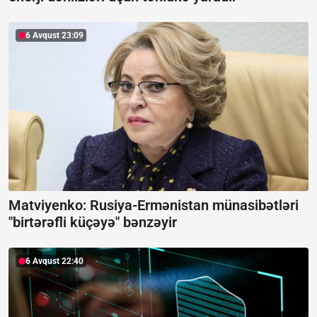
6 Avqust 23:09
Matviyenko: Rusiya-Ermənistan münasibətləri
"birtərəfli küçəyə" bənzəyir
6 Avqust 22:40