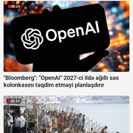
06:24
"Bloomberg": "OpenAI" 2027-ci ildə ağıllı səs
kolonkasını təqdim etməyi planlaşdırır
05:59