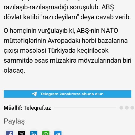
razılaşıb-razılaşmadığı soruşulub. ABŞ
dövlət katibi "razı deyiləm" deyə cavab verib.
O həmçinin vurğulayıb ki, ABŞ-nin NATO
müttəfiqlərinin Avropadakı hərbi bazalarına
çıxışı məsələsi Türkiyədə keçiriləcək
sammitdə əsas müzakirə mövzularından biri
olacaq.
Müəllif:
Teleqraf.az
Paylaş