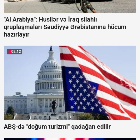
"Al Arabiya": Husilər və İraq silahlı
qruplaşmaları Səudiyyə Ərəbistanına hücum
hazırlayır
02:12
ABŞ-də "doğum turizmi" qadağan edilir