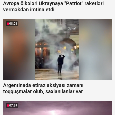
Avropa ölkələri Ukraynaya "Patriot" raketləri
verməkdən imtina etdi
08:01
Argentinada etiraz aksiyası zamanı
toqquşmalar olub, saxlanılanlar var
07:39