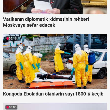
Vatikanın diplomatik xidmətinin rəhbəri
Moskvaya səfər edəcək
00:16
Konqoda Eboladan ölənlərin sayı 1800-ü keçib
00:03