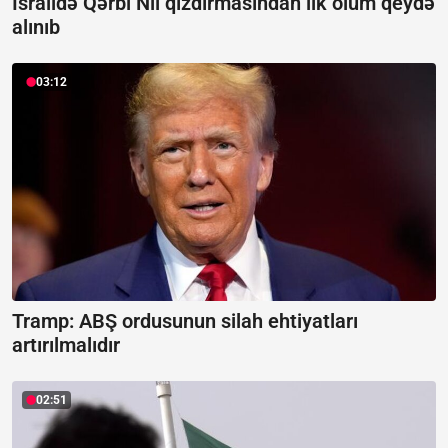
İsraildə Qərbi Nil qızdırmasından ilk ölüm qeydə
alınıb
03:12
Tramp: ABŞ ordusunun silah ehtiyatları
artırılmalıdır
02:51