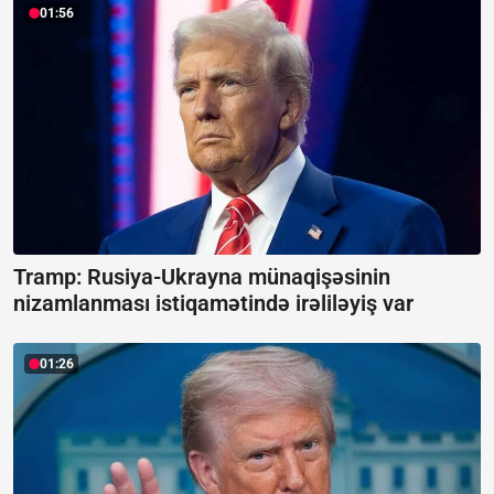
01:56
Tramp: Rusiya-Ukrayna münaqişəsinin
nizamlanması istiqamətində irəliləyiş var
01:26