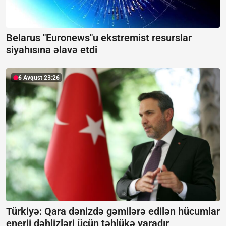
Belarus "Euronews"u ekstremist resurslar
siyahısına əlavə etdi
6 Avqust 23:26
Türkiyə: Qara dənizdə gəmilərə edilən hücumlar
enerji dəhlizləri üçün təhlükə yaradır