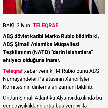
BAKI, 3 iyun.
TELEQRAF
ABŞ dövlət katibi Marko Rubio bildirib ki,
ABŞ Şimali Atlantika Müqaviləsi
Təşkilatının (NATO) "dərin islahatlara"
ehtiyacı olduğuna inanır.
Teleqraf
xəbər verir ki, M.Rubio bunu ABŞ
Nümayəndələr Palatasının Xarici İşlər
Komitəsinin dinləmələri zamanı bildirib.
Ondan Şimali Atlantika Alyansı daxilində bu
cür dəyişikliklərin artıq baş verdiyi ilə