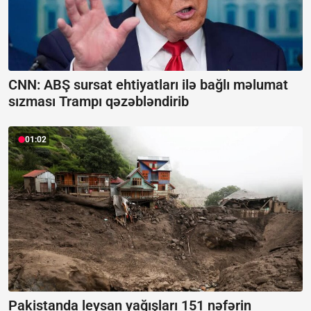
CNN: ABŞ sursat ehtiyatları ilə bağlı məlumat
sızması Trampı qəzəbləndirib
01:02
Pakistanda leysan yağışları 151 nəfərin