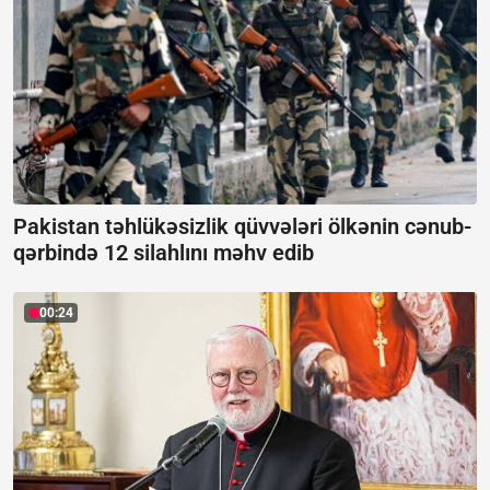
Pakistan təhlükəsizlik qüvvələri ölkənin cənub-
qərbində 12 silahlını məhv edib
00:24