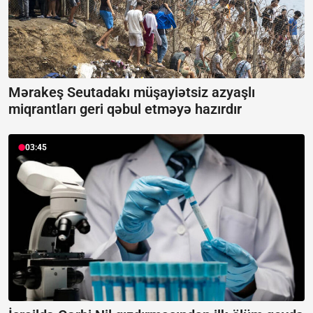
Mərakeş Seutadakı müşayiətsiz azyaşlı
miqrantları geri qəbul etməyə hazırdır
03:45